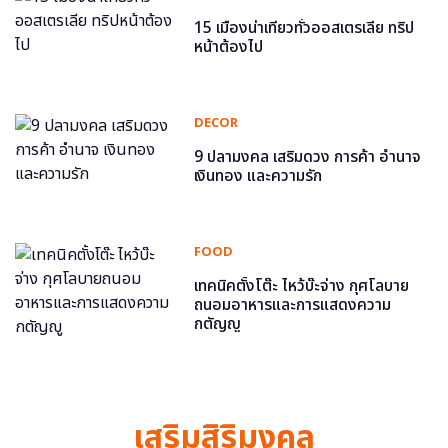
15 เมืองน่าเที่ยวทั่วออสเตรเลีย ทริป
หน้าต้องไป
DECOR
9 ปลามงคล เสริมดวง การค้า อำนาจ
เงินทอง และความรัก
FOOD
เทคนิคตั้งโต๊ะ ไหว้บ๊ะจ่าง กุศโลบาย
ถนอมอาหารและการแสดงความ
กตัญญู
เสริมสิริมงคล