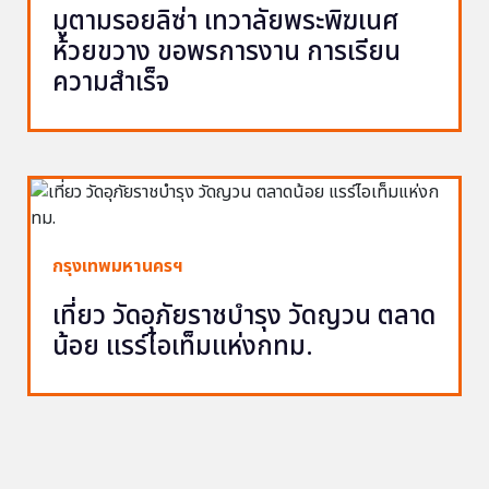
มูตามรอยลิซ่า เทวาลัยพระพิฆเนศ
ห้วยขวาง ขอพรการงาน การเรียน
ความสำเร็จ
กรุงเทพมหานครฯ
เที่ยว วัดอุภัยราชบำรุง วัดญวน ตลาด
น้อย แรร์ไอเท็มแห่งกทม.