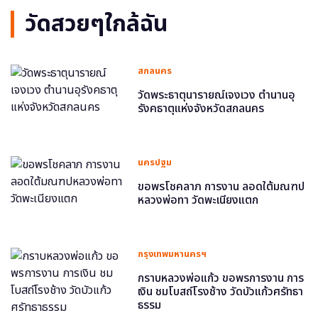
วัดสวยๆใกล้ฉัน
สกลนคร
วัดพระธาตุนารายณ์เจงเวง ตำนานอุ
รังคธาตุแห่งจังหวัดสกลนคร
นครปฐม
ขอพรโชคลาภ การงาน ลอดใต้มณฑป
หลวงพ่อทา วัดพะเนียงแตก
กรุงเทพมหานครฯ
กราบหลวงพ่อแก้ว ขอพรการงาน การ
เงิน ชมโบสถ์โรงช้าง วัดบัวแก้วศรัทธา
ธรรม