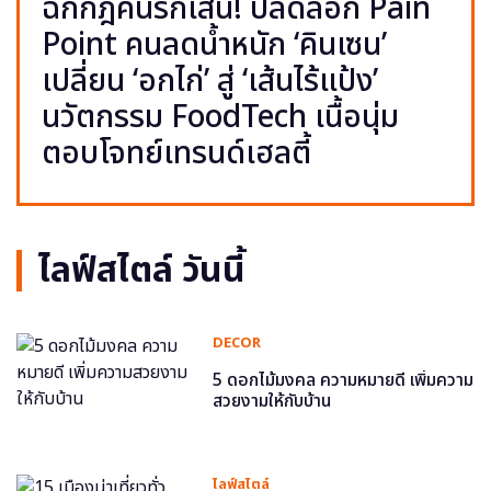
ฉีกกฎคนรักเส้น! ปลดล็อก Pain
Point คนลดน้ำหนัก ‘คินเซน’
เปลี่ยน ‘อกไก่’ สู่ ‘เส้นไร้แป้ง’
นวัตกรรม FoodTech เนื้อนุ่ม
ตอบโจทย์เทรนด์เฮลตี้
ไลฟ์สไตล์ วันนี้
DECOR
5 ดอกไม้มงคล ความหมายดี เพิ่มความ
สวยงามให้กับบ้าน
ไลฟ์สไตล์