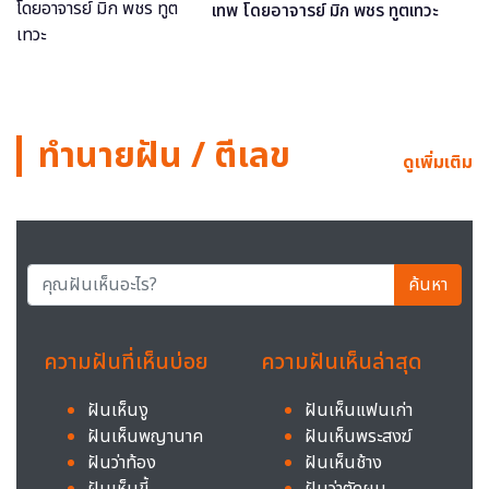
เทพ โดยอาจารย์ มิก พชร ทูตเทวะ
ทำนายฝัน / ตีเลข
ดูเพิ่มเติม
ค้นหา
ความฝันที่เห็นบ่อย
ความฝันเห็นล่าสุด
ฝันเห็นงู
ฝันเห็นแฟนเก่า
ฝันเห็นพญานาค
ฝันเห็นพระสงฆ์
ฝันว่าท้อง
ฝันเห็นช้าง
ฝันเห็นขี้
ฝันว่าตัดผม