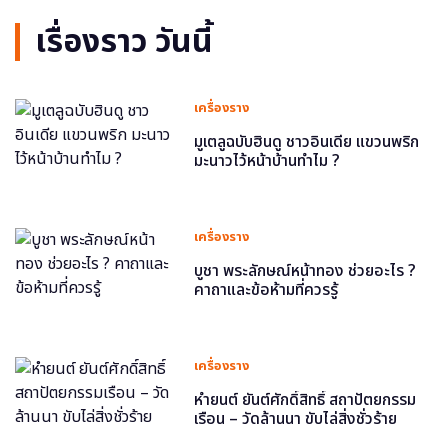
เรื่องราว วันนี้
เครื่องราง
มูเตลูฉบับฮินดู ชาวอินเดีย แขวนพริก
มะนาวไว้หน้าบ้านทำไม ?
เครื่องราง
บูชา พระลักษณ์หน้าทอง ช่วยอะไร ?
คาถาและข้อห้ามที่ควรรู้
เครื่องราง
หำยนต์ ยันต์ศักดิ์สิทธิ์ สถาปัตยกรรม
เรือน – วัดล้านนา ขับไล่สิ่งชั่วร้าย