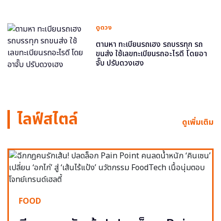
ดูดวง
ตามหา ทะเบียนรถเฮง รถบรรทุก รถ
ขนส่ง ใช้เลขทะเบียนรถอะไรดี โดยอา
จั๊บ ปรับดวงเฮง
ไลฟ์สไตล์
ดูเพิ่มเติม
FOOD