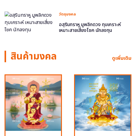
วัตถุมงคล
อสุรินทราหู มูพลิกดวง ทุบเคราะห์
เหมาะสายเสี่ยงโชค นักลงทุน
สินค้ามงคล
ดูเพิ่มเติม