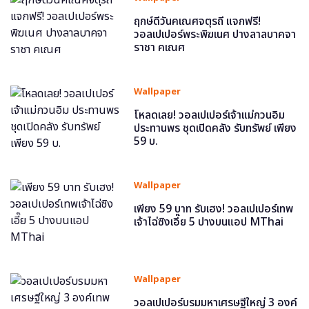
ฤกษ์ดีวันคเณศจตุรถี แจกฟรี!
วอลเปเปอร์พระพิฆเนศ ปางลาลบาคจา
ราชา คเณศ
Wallpaper
โหลดเลย! วอลเปเปอร์เจ้าแม่กวนอิม
ประทานพร ชุดเปิดคลัง รับทรัพย์ เพียง
59 บ.
Wallpaper
เพียง 59 บาท รับเฮง! วอลเปเปอร์เทพ
เจ้าไฉ่ซิงเอี๊ย 5 ปางบนแอป MThai
Wallpaper
วอลเปเปอร์บรมมหาเศรษฐีใหญ่ 3 องค์