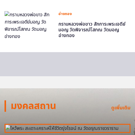
อ่างทอง
กราบหลวงพ่อขาว สักการะพระเจดีย์
มอญ วัดพิจารณ์โสภณ วัดมอญ
อ่างทอง
มงคลสถาน
ดูเพิ่มเติม