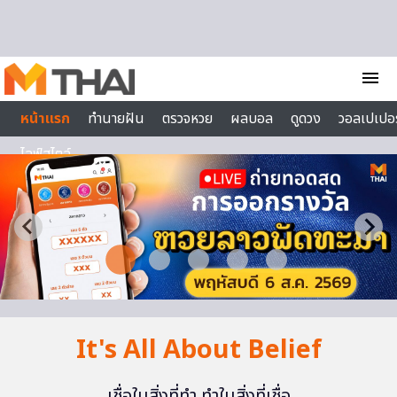
Skip to content
menu
หน้าแรก
ทำนายฝัน
ตรวจหวย
ผลบอล
ดูดวง
วอลเปเปอร
ไลฟ์สไตล์
It's All About Belief
เชื่อในสิ่งที่ทำ ทำในสิ่งที่เชื่อ