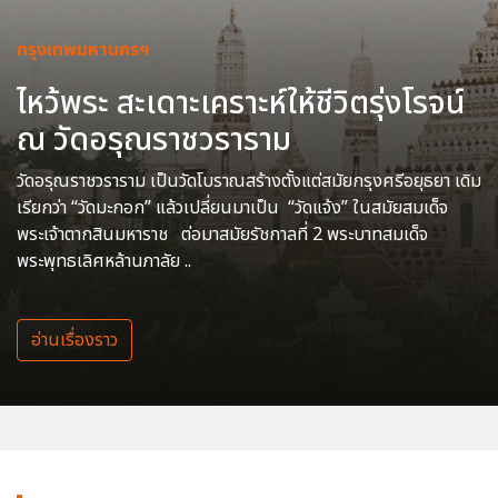
กรุงเทพมหานครฯ
ไหว้พระ สะเดาะเคราะห์ให้ชีวิตรุ่งโรจน์
ณ วัดอรุณราชวราราม
วัดอรุณราชวราราม เป็นวัดโบราณสร้างตั้งแต่สมัยกรุงศรีอยุธยา เดิม
เรียกว่า “วัดมะกอก” แล้วเปลี่ยนมาเป็น “วัดแจ้ง” ในสมัยสมเด็จ
พระเจ้าตากสินมหาราช ต่อมาสมัยรัชกาลที่ 2 พระบาทสมเด็จ
พระพุทธเลิศหล้านภาลัย ..
อ่านเรื่องราว