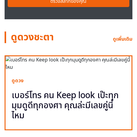
ตรวจสลากของคุณ
ดูดวงชะตา
ดูเพิ่มเติม
ดูดวง
เบอร์โทร คน Keep look เป๊ะทุก
มุมดูดีทุกองศา คุณล่ะมีเลขคู่นี้
ไหม