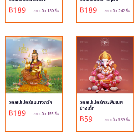
฿189
฿189
ขายแล้ว 180 ชิ้น
ขายแล้ว 242 ชิ้น
วอลเปเปอร์แม่นางกวัก
วอลเปเปอร์พระพิฆเนศ
ปางเด็ก
฿189
ขายแล้ว 155 ชิ้น
฿59
ขายแล้ว 589 ชิ้น