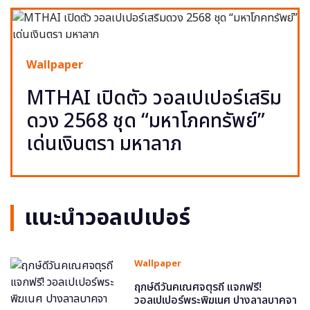
Wallpaper
MTHAI เปิดตัว วอลเปเปอร์เสริม
ดวง 2568 ชุด “มหาโภคทรัพย์”
เด่นเงินตรา มหาลาภ
แนะนำวอลเปเปอร์
Wallpaper
ฤกษ์ดีวันคเณศจตุรถี แจกฟรี!
วอลเปเปอร์พระพิฆเนศ ปางลาลบาคจา