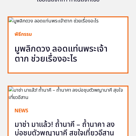
พิธีกรรม
มูพลิกดวง ลอดแท่นพระเจ้า
ตาก ช่วยเรื่องอะไร
NEWS
มาช่า มาแล้ว! ถ้ำนาคี – ถ้ำนาคา ลง
บ่อชุบตัวพญานาคี สุขใจเที่ยวอีสาน