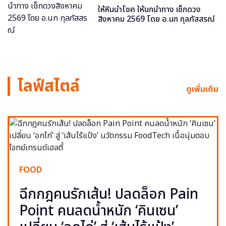
ให้หินนำโชค ให้นกนำทาง เช็กดวง
สิงหาคม 2569 โดย อ.นก กุลภัสสรณ์
ไลฟ์สไตล์
ดูเพิ่มเติม
FOOD
ฉีกกฎคนรักเส้น! ปลดล็อก Pain
Point คนลดน้ำหนัก ‘คินเซน’