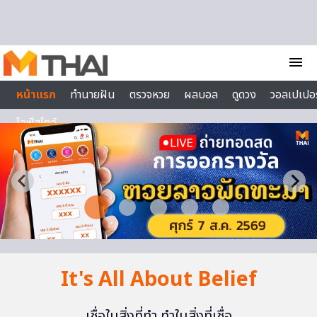
Skip to content
menu
หน้าแรก
ทำนายฝัน
ตรวจหวย
ผลบอล
ดูดวง
วอลเปเปอร
ไลฟ์สไตล์
It's All About Belief
เชื่อในสิ่งที่ทำ ทำในสิ่งที่เชื่อ