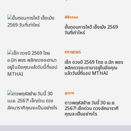
พิธีกรรม
ขั้นตอนการไหว้ เช็งเม้ง 2569
วันที่เท่าไหร่
PR NEWS
เช็ก ดวงปี 2569 โดย อ.มิก พชร
พลิกดวงชะตามาอยู่ในมือคุณ
แล้ววันนี้ที่แอป MTHAI
ดูดวง
ดาวพฤหัสย้าย วันนี้ 30 เม.ย.
2567! เช็กด่วน ดวงลัคนาราศี
คุณจะเป็นอย่างไร