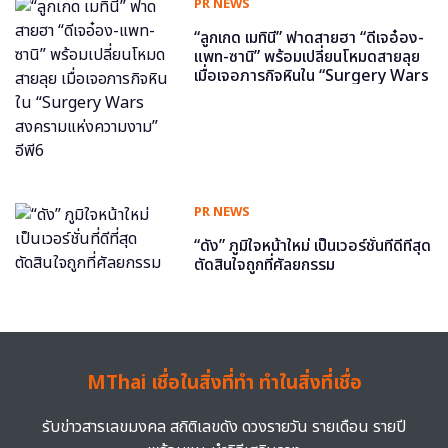
PR NEWS
“ลูกเกด เมทินี” ฟาดสายฮา “ดีเจอ๋อง-
แพท-ซานิ” พร้อมเปลี่ยนโหมดสายลุย
เมื่อเจอภารกิจหินใน “Surgery Wars
สงครามแห่งความงาม” อีพี6
PR NEWS
“ดัง” ภูมิใจหน้าใหม่ เป็นเวอร์ชั่นที่ดีที่สุด
ตัดสินใจถูกที่ศัลยกรรม
MThai เชื่อในสิ่งที่ทำ ทำในสิ่งที่เชื่อ
รับข่าวสารเลขมงคล สถิติเลขดัง ดวงรายวัน รายเดือน รายปี