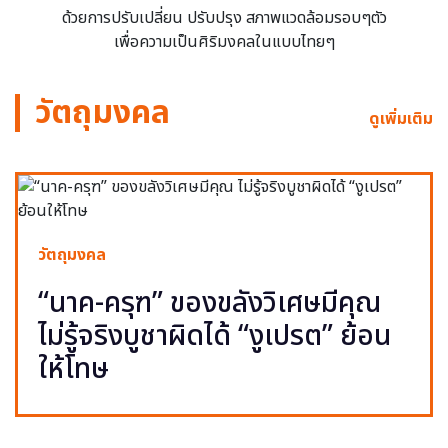
ด้วยการปรับเปลี่ยน ปรับปรุง สภาพแวดล้อมรอบๆตัว
เพื่อความเป็นศิริมงคลในแบบไทยๆ
วัตถุมงคล
ดูเพิ่มเติม
วัตถุมงคล
“นาค-ครุฑ” ของขลังวิเศษมีคุณ
ไม่รู้จริงบูชาผิดได้ “งูเปรต” ย้อน
ให้โทษ