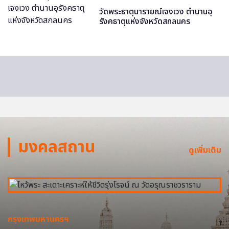
วัดพระธาตุนารายณ์เจงเวง ตำนานอุ
รังคธาตุแห่งจังหวัดสกลนคร
มงคลสถาน
ดูเพิ่มเติม
กรุงเทพมหานครฯ