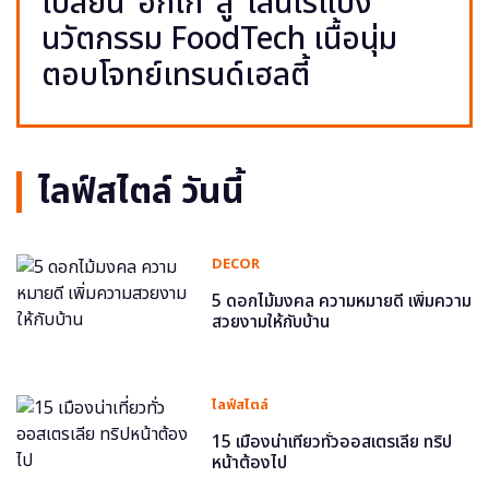
เปลี่ยน ‘อกไก่’ สู่ ‘เส้นไร้แป้ง’
นวัตกรรม FoodTech เนื้อนุ่ม
ตอบโจทย์เทรนด์เฮลตี้
ไลฟ์สไตล์ วันนี้
DECOR
5 ดอกไม้มงคล ความหมายดี เพิ่มความ
สวยงามให้กับบ้าน
ไลฟ์สไตล์
15 เมืองน่าเที่ยวทั่วออสเตรเลีย ทริป
หน้าต้องไป