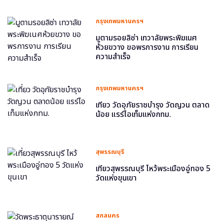
กรุงเทพมหานครฯ
มูตามรอยลิซ่า เทวาลัยพระพิฆเนศ
ห้วยขวาง ขอพรการงาน การเรียน
ความสำเร็จ
กรุงเทพมหานครฯ
เที่ยว วัดอุภัยราชบำรุง วัดญวน ตลาด
น้อย แรร์ไอเท็มแห่งกทม.
สุพรรณบุรี
เที่ยวสุพรรณบุรี ไหว้พระเมืองอู่ทอง 5
วัดแห่งขุนเขา
สกลนคร