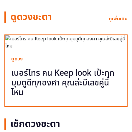
ดูดวงชะตา
ดูเพิ่มเติม
ดูดวง
เบอร์โทร คน Keep look เป๊ะทุก
มุมดูดีทุกองศา คุณล่ะมีเลขคู่นี้
ไหม
เช็กดวงชะตา