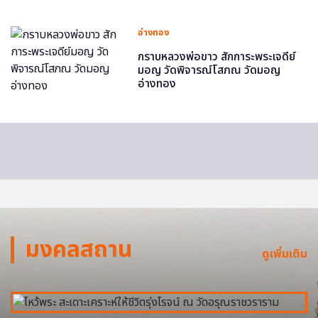
อ่างทอง
กราบหลวงพ่อขาว สักการะพระเจดีย์
มอญ วัดพิจารณ์โสภณ วัดมอญ
อ่างทอง
มงคลสถาน
ดูเพิ่มเติม