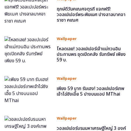
ฤกษ์ดีวันคเณศจตุรถี แจกฟรี!
วอลเปเปอร์พระพิฆเนศ ปางลาลบาคจา
ราชา คเณศ
Wallpaper
โหลดเลย! วอลเปเปอร์เจ้าแม่กวนอิม
ประทานพร ชุดเปิดคลัง รับทรัพย์ เพียง
59 บ.
Wallpaper
เพียง 59 บาท รับเฮง! วอลเปเปอร์เทพ
เจ้าไฉ่ซิงเอี๊ย 5 ปางบนแอป MThai
Wallpaper
วอลเปเปอร์บรมมหาเศรษฐีใหญ่ 3 องค์