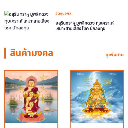
วัตถุมงคล
อสุรินทราหู มูพลิกดวง ทุบเคราะห์
เหมาะสายเสี่ยงโชค นักลงทุน
สินค้ามงคล
ดูเพิ่มเติม