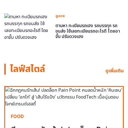
ดูดวง
ตามหา ทะเบียนรถเฮง รถบรรทุก รถ
ขนส่ง ใช้เลขทะเบียนรถอะไรดี โดยอา
จั๊บ ปรับดวงเฮง
ไลฟ์สไตล์
ดูเพิ่มเติม
FOOD