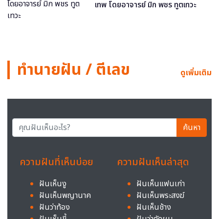
เทพ โดยอาจารย์ มิก พชร ทูตเทวะ
ทำนายฝัน / ตีเลข
ดูเพิ่มเติม
ค้นหา
ความฝันที่เห็นบ่อย
ความฝันเห็นล่าสุด
ฝันเห็นงู
ฝันเห็นแฟนเก่า
ฝันเห็นพญานาค
ฝันเห็นพระสงฆ์
ฝันว่าท้อง
ฝันเห็นช้าง
ฝันเห็นขี้
ฝันว่าตัดผม