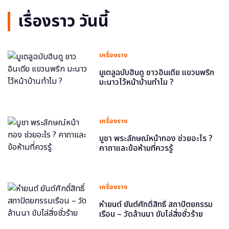
เรื่องราว วันนี้
เครื่องราง
มูเตลูฉบับฮินดู ชาวอินเดีย แขวนพริก
มะนาวไว้หน้าบ้านทำไม ?
เครื่องราง
บูชา พระลักษณ์หน้าทอง ช่วยอะไร ?
คาถาและข้อห้ามที่ควรรู้
เครื่องราง
หำยนต์ ยันต์ศักดิ์สิทธิ์ สถาปัตยกรรม
เรือน – วัดล้านนา ขับไล่สิ่งชั่วร้าย