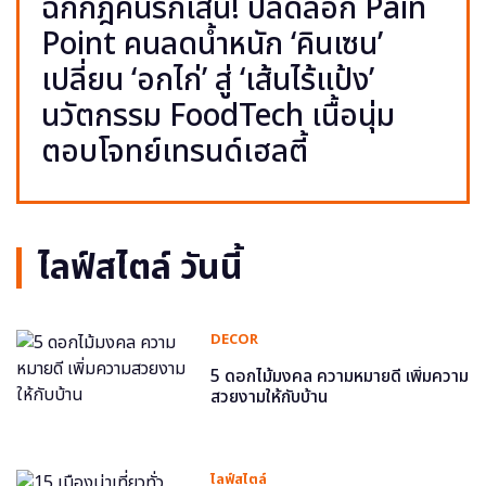
ฉีกกฎคนรักเส้น! ปลดล็อก Pain
Point คนลดน้ำหนัก ‘คินเซน’
เปลี่ยน ‘อกไก่’ สู่ ‘เส้นไร้แป้ง’
นวัตกรรม FoodTech เนื้อนุ่ม
ตอบโจทย์เทรนด์เฮลตี้
ไลฟ์สไตล์ วันนี้
DECOR
5 ดอกไม้มงคล ความหมายดี เพิ่มความ
สวยงามให้กับบ้าน
ไลฟ์สไตล์