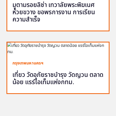
มูตามรอยลิซ่า เทวาลัยพระพิฆเนศ
ห้วยขวาง ขอพรการงาน การเรียน
ความสำเร็จ
กรุงเทพมหานครฯ
เที่ยว วัดอุภัยราชบำรุง วัดญวน ตลาด
น้อย แรร์ไอเท็มแห่งกทม.