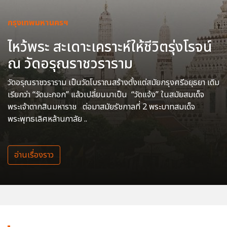
กรุงเทพมหานครฯ
ไหว้พระ สะเดาะเคราะห์ให้ชีวิตรุ่งโรจน์
ณ วัดอรุณราชวราราม
วัดอรุณราชวราราม เป็นวัดโบราณสร้างตั้งแต่สมัยกรุงศรีอยุธยา เดิม
เรียกว่า “วัดมะกอก” แล้วเปลี่ยนมาเป็น “วัดแจ้ง” ในสมัยสมเด็จ
พระเจ้าตากสินมหาราช ต่อมาสมัยรัชกาลที่ 2 พระบาทสมเด็จ
พระพุทธเลิศหล้านภาลัย ..
อ่านเรื่องราว