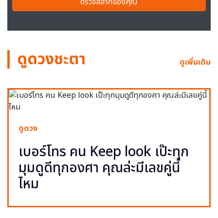
ตรวจสลากของคุณ
ดูดวงชะตา
ดูเพิ่มเติม
ดูดวง
เบอร์โทร คน Keep look เป๊ะทุก
มุมดูดีทุกองศา คุณล่ะมีเลขคู่นี้
ไหม