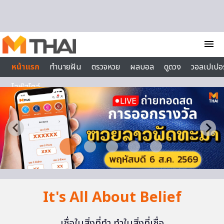
Skip to content
menu
หน้าแรก
ทำนายฝัน
ตรวจหวย
ผลบอล
ดูดวง
วอลเปเปอร
ไลฟ์สไตล์
It's All About Belief
เชื่อในสิ่งที่ทำ ทำในสิ่งที่เชื่อ