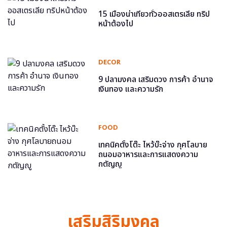
15 เมืองน่าเที่ยวทั่วออสเตรเลีย ทริป
หน้าต้องไป
DECOR
9 ปลามงคล เสริมดวง การค้า อำนาจ
เงินทอง และความรัก
FOOD
เทคนิคตั้งโต๊ะ ไหว้บ๊ะจ่าง กุศโลบาย
ถนอมอาหารและการแสดงความ
กตัญญู
เสริมสิริมงคล