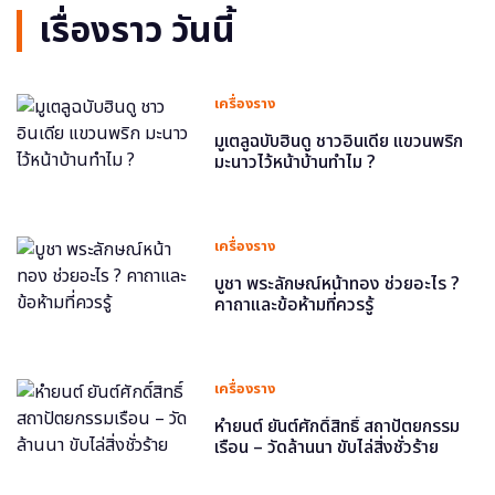
เรื่องราว วันนี้
เครื่องราง
มูเตลูฉบับฮินดู ชาวอินเดีย แขวนพริก
มะนาวไว้หน้าบ้านทำไม ?
เครื่องราง
บูชา พระลักษณ์หน้าทอง ช่วยอะไร ?
คาถาและข้อห้ามที่ควรรู้
เครื่องราง
หำยนต์ ยันต์ศักดิ์สิทธิ์ สถาปัตยกรรม
เรือน – วัดล้านนา ขับไล่สิ่งชั่วร้าย