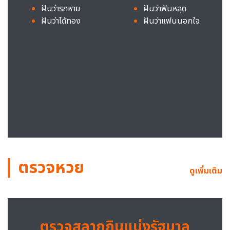
ฝันว่ารถหาย
ฝันว่าฟันหลุด
ฝันว่าได้ทอง
ฝันว่าแฟนนอกใจ
ตรวจหวย
ดูเพิ่มเติม
ตรวจสลากกินแบ่งรัฐบาล