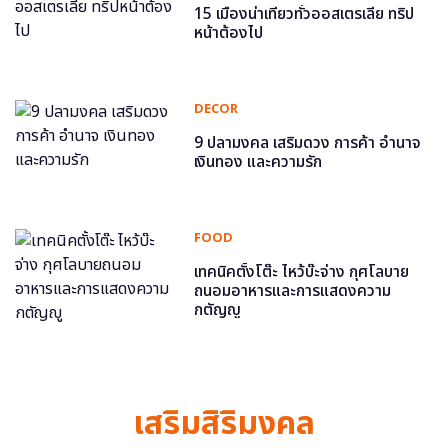
15 เมืองน่าเที่ยวทั่วออสเตรเลีย ทริป
หน้าต้องไป
DECOR
9 ปลามงคล เสริมดวง การค้า อำนาจ
เงินทอง และความรัก
FOOD
เทคนิคตั้งโต๊ะ ไหว้บ๊ะจ่าง กุศโลบาย
ถนอมอาหารและการแสดงความ
กตัญญู
เสริมสิริมงคล