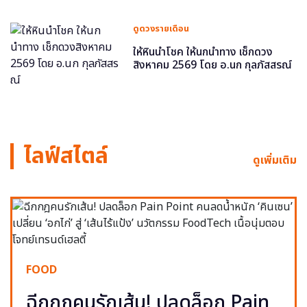
ดูดวงรายเดือน
ให้หินนำโชค ให้นกนำทาง เช็กดวง
สิงหาคม 2569 โดย อ.นก กุลภัสสรณ์
ไลฟ์สไตล์
ดูเพิ่มเติม
FOOD
ฉีกกฎคนรักเส้น! ปลดล็อก Pain