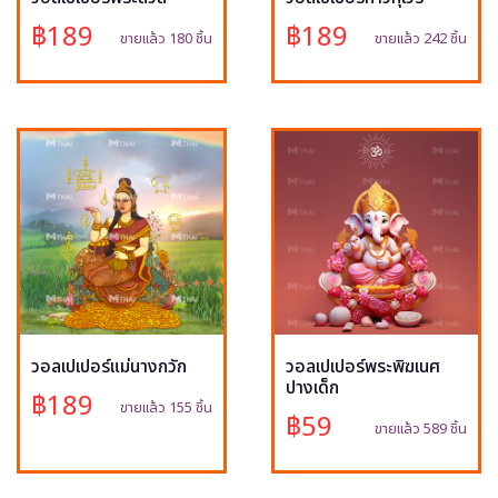
฿189
฿189
ขายแล้ว 180 ชิ้น
ขายแล้ว 242 ชิ้น
วอลเปเปอร์แม่นางกวัก
วอลเปเปอร์พระพิฆเนศ
ปางเด็ก
฿189
ขายแล้ว 155 ชิ้น
฿59
ขายแล้ว 589 ชิ้น