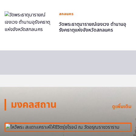
สกลนคร
วัดพระธาตุนารายณ์เจงเวง ตำนานอุ
รังคธาตุแห่งจังหวัดสกลนคร
มงคลสถาน
ดูเพิ่มเติม