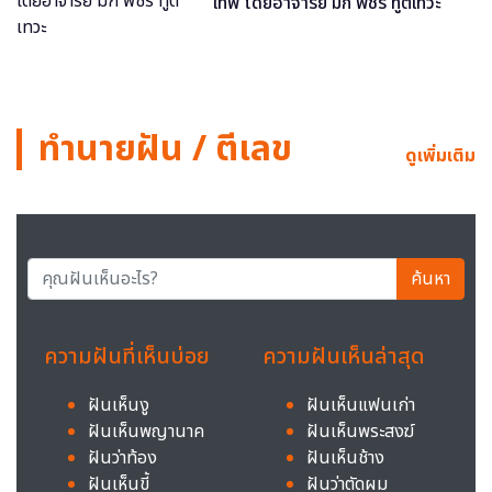
เทพ โดยอาจารย์ มิก พชร ทูตเทวะ
ทำนายฝัน / ตีเลข
ดูเพิ่มเติม
ค้นหา
ความฝันที่เห็นบ่อย
ความฝันเห็นล่าสุด
ฝันเห็นงู
ฝันเห็นแฟนเก่า
ฝันเห็นพญานาค
ฝันเห็นพระสงฆ์
ฝันว่าท้อง
ฝันเห็นช้าง
ฝันเห็นขี้
ฝันว่าตัดผม