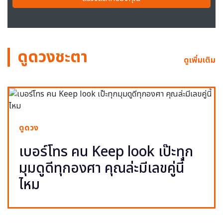
ดูดวงชะตา
ดูเพิ่มเติม
ดูดวง
เบอร์โทร คน Keep look เป๊ะทุก
มุมดูดีทุกองศา คุณล่ะมีเลขคู่นี้
ไหม