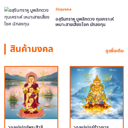
วัตถุมงคล
อสุรินทราหู มูพลิกดวง ทุบเคราะห์
เหมาะสายเสี่ยงโชค นักลงทุน
สินค้ามงคล
ดูเพิ่มเติม
วอลเปเปอร์พระสีวลี
วอลเปเปอร์ท้าวกุเวร