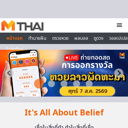
Skip to content
menu
หน้าแรก
ทำนายฝัน
ตรวจหวย
ผลบอล
ดูดวง
วอลเปเปอร
ไลฟ์สไตล์
It's All About Belief
เชื่อในสิ่งที่ทำ ทำในสิ่งที่เชื่อ