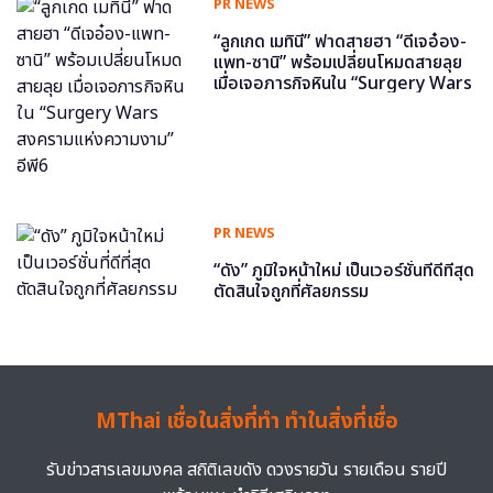
PR NEWS
“ลูกเกด เมทินี” ฟาดสายฮา “ดีเจอ๋อง-
แพท-ซานิ” พร้อมเปลี่ยนโหมดสายลุย
เมื่อเจอภารกิจหินใน “Surgery Wars
สงครามแห่งความงาม” อีพี6
PR NEWS
“ดัง” ภูมิใจหน้าใหม่ เป็นเวอร์ชั่นที่ดีที่สุด
ตัดสินใจถูกที่ศัลยกรรม
MThai เชื่อในสิ่งที่ทำ ทำในสิ่งที่เชื่อ
รับข่าวสารเลขมงคล สถิติเลขดัง ดวงรายวัน รายเดือน รายปี