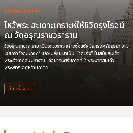
กรุงเทพมหานครฯ
ไหว้พระ สะเดาะเคราะห์ให้ชีวิตรุ่งโรจน์
ณ วัดอรุณราชวราราม
วัดอรุณราชวราราม เป็นวัดโบราณสร้างตั้งแต่สมัยกรุงศรีอยุธยา เดิม
เรียกว่า “วัดมะกอก” แล้วเปลี่ยนมาเป็น “วัดแจ้ง” ในสมัยสมเด็จ
พระเจ้าตากสินมหาราช ต่อมาสมัยรัชกาลที่ 2 พระบาทสมเด็จ
พระพุทธเลิศหล้านภาลัย ..
อ่านเรื่องราว