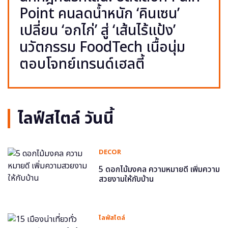
Point คนลดน้ำหนัก ‘คินเซน’
เปลี่ยน ‘อกไก่’ สู่ ‘เส้นไร้แป้ง’
นวัตกรรม FoodTech เนื้อนุ่ม
ตอบโจทย์เทรนด์เฮลตี้
ไลฟ์สไตล์ วันนี้
DECOR
5 ดอกไม้มงคล ความหมายดี เพิ่มความ
สวยงามให้กับบ้าน
ไลฟ์สไตล์