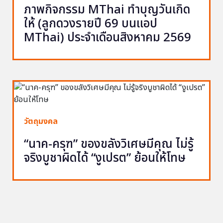
ภาพกิจกรรม MThai ทำบุญวันเกิด
ให้ (ลูกดวงรายปี 69 บนแอป
MThai) ประจำเดือนสิงหาคม 2569
วัตถุมงคล
“นาค-ครุฑ” ของขลังวิเศษมีคุณ ไม่รู้
จริงบูชาผิดได้ “งูเปรต” ย้อนให้โทษ