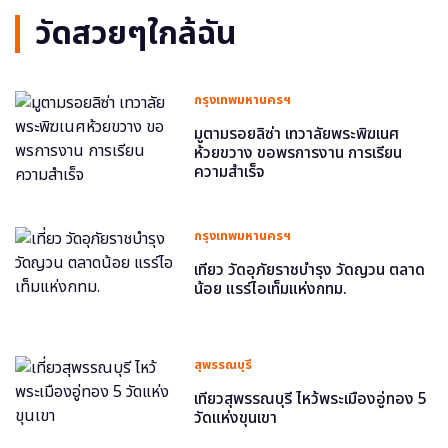
วัดสวยๆใกล้ฉัน
กรุงเทพมหานครฯ
มูตามรอยลิซ่า เทวาลัยพระพิฆเนศ
ห้วยขวาง ขอพรการงาน การเรียน
ความสำเร็จ
กรุงเทพมหานครฯ
เที่ยว วัดอุภัยราชบำรุง วัดญวน ตลาด
น้อย แรร์ไอเท็มแห่งกทม.
สุพรรณบุรี
เที่ยวสุพรรณบุรี ไหว้พระเมืองอู่ทอง 5
วัดแห่งขุนเขา