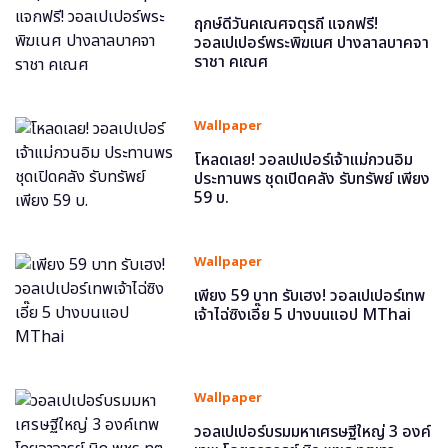
ฤกษ์ดีวันคเณศจตุรถี แจกฟรี!
วอลเปเปอร์พระพิฆเนศ ปางลาลบาคจา
ราชา คเณศ
Wallpaper
โหลดเลย! วอลเปเปอร์เจ้าแม่กวนอิม
ประทานพร ชุดเปิดคลัง รับทรัพย์ เพียง
59 บ.
Wallpaper
เพียง 59 บาท รับเฮง! วอลเปเปอร์เทพ
เจ้าไฉ่ซิงเอี๊ย 5 ปางบนแอป MThai
Wallpaper
วอลเปเปอร์บรมมหาเศรษฐีใหญ่ 3 องค์