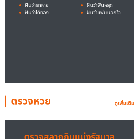
ฝันว่ารถหาย
ฝันว่าฟันหลุด
ฝันว่าได้ทอง
ฝันว่าแฟนนอกใจ
ตรวจหวย
ดูเพิ่มเติม
ตรวจสลากกินแบ่งรัฐบาล