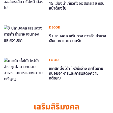
15 เมืองน่าเที่ยวทั่วออสเตรเลีย ทริป
หน้าต้องไป
DECOR
9 ปลามงคล เสริมดวง การค้า อำนาจ
เงินทอง และความรัก
FOOD
เทคนิคตั้งโต๊ะ ไหว้บ๊ะจ่าง กุศโลบาย
ถนอมอาหารและการแสดงความ
กตัญญู
เสริมสิริมงคล