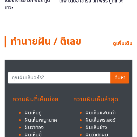
เทพ โดยอาจารย์ มิก พชร ทูตเทวะ
ทำนายฝัน / ตีเลข
ดูเพิ่มเติม
ค้นหา
ความฝันที่เห็นบ่อย
ความฝันเห็นล่าสุด
ฝันเห็นงู
ฝันเห็นแฟนเก่า
ฝันเห็นพญานาค
ฝันเห็นพระสงฆ์
ฝันว่าท้อง
ฝันเห็นช้าง
ฝันเห็นขี้
ฝันว่าตัดผม