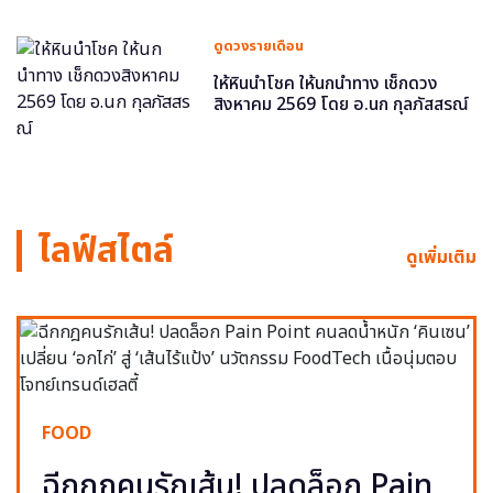
ดูดวงรายเดือน
ให้หินนำโชค ให้นกนำทาง เช็กดวง
สิงหาคม 2569 โดย อ.นก กุลภัสสรณ์
ไลฟ์สไตล์
ดูเพิ่มเติม
FOOD
ฉีกกฎคนรักเส้น! ปลดล็อก Pain