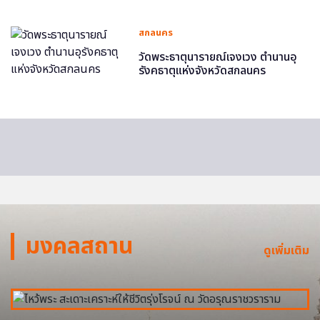
สกลนคร
วัดพระธาตุนารายณ์เจงเวง ตำนานอุ
รังคธาตุแห่งจังหวัดสกลนคร
มงคลสถาน
ดูเพิ่มเติม