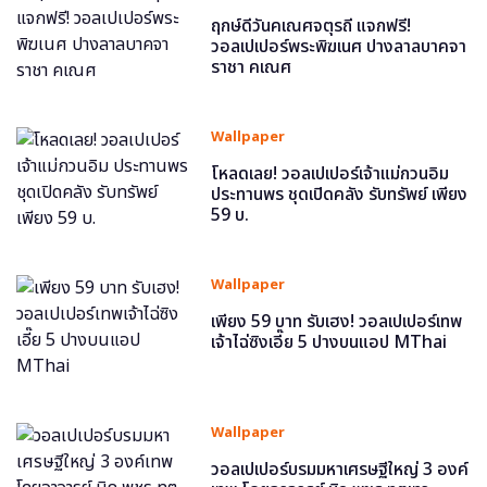
ฤกษ์ดีวันคเณศจตุรถี แจกฟรี!
วอลเปเปอร์พระพิฆเนศ ปางลาลบาคจา
ราชา คเณศ
Wallpaper
โหลดเลย! วอลเปเปอร์เจ้าแม่กวนอิม
ประทานพร ชุดเปิดคลัง รับทรัพย์ เพียง
59 บ.
Wallpaper
เพียง 59 บาท รับเฮง! วอลเปเปอร์เทพ
เจ้าไฉ่ซิงเอี๊ย 5 ปางบนแอป MThai
Wallpaper
วอลเปเปอร์บรมมหาเศรษฐีใหญ่ 3 องค์