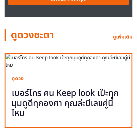
ดูดวงชะตา
ดูเพิ่มเติม
ดูดวง
เบอร์โทร คน Keep look เป๊ะทุก
มุมดูดีทุกองศา คุณล่ะมีเลขคู่นี้
ไหม