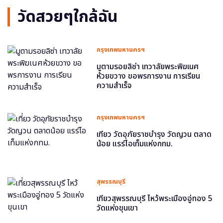
วัดสวยๆใกล้ฉัน
กรุงเทพมหานครฯ
มูตามรอยลิซ่า เทวาลัยพระพิฆเนศ
ห้วยขวาง ขอพรการงาน การเรียน
ความสำเร็จ
กรุงเทพมหานครฯ
เที่ยว วัดอุภัยราชบำรุง วัดญวน ตลาด
น้อย แรร์ไอเท็มแห่งกทม.
สุพรรณบุรี
เที่ยวสุพรรณบุรี ไหว้พระเมืองอู่ทอง 5
วัดแห่งขุนเขา