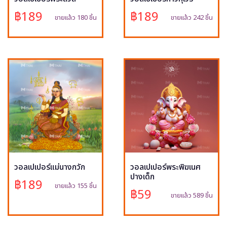
฿189
฿189
ขายแล้ว 180 ชิ้น
ขายแล้ว 242 ชิ้น
วอลเปเปอร์แม่นางกวัก
วอลเปเปอร์พระพิฆเนศ
ปางเด็ก
฿189
ขายแล้ว 155 ชิ้น
฿59
ขายแล้ว 589 ชิ้น