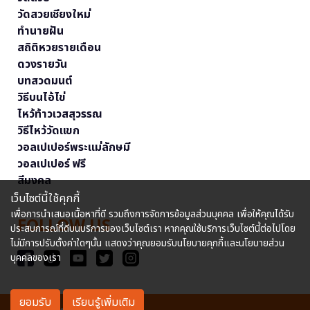
วัดสวยเชียงใหม่
ทำนายฝัน
สถิติหวยรายเดือน
ดวงรายวัน
บทสวดมนต์
วิธีบนไอ้ไข่
ไหว้ท้าวเวสสุวรรณ
วิธีไหว้วัดแขก
วอลเปเปอร์พระแม่ลักษมี
วอลเปเปอร์ ฟรี
สีมงคล
เว็บไซต์นี้ใช้คุกกี้
เพื่อการนำเสนอเนื้อหาที่ดี รวมถึงการจัดการข้อมูลส่วนบุคคล เพื่อให้คุณได้รับ
FOLLOW US
ประสบการณ์ที่ดีบนบริการของเว็บไซต์เรา หากคุณใช้บริการเว็บไซต์นี้ต่อไปโดย
ไม่มีการปรับตั้งค่าใดๆนั้น แสดงว่าคุณยอมรับนโยบายคุกกี้และนโยบายส่วน
บุคคลของเรา
ยอมรับ
เรียนรู้เพิ่มเติม