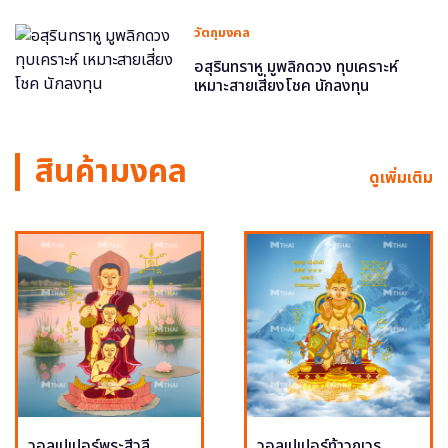
วัตถุมงคล
อสุรินทราหู มูพลิกดวง ทุบเคราะห์
เหมาะสายเสี่ยงโชค นักลงทุน
สินค้ามงคล
ดูเพิ่มเติม
วอลเปเปอร์พระสีวลี
วอลเปเปอร์ท้าวกุเวร