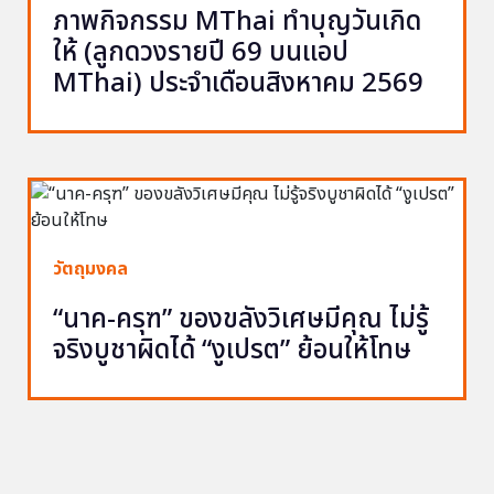
ภาพกิจกรรม MThai ทำบุญวันเกิด
ให้ (ลูกดวงรายปี 69 บนแอป
MThai) ประจำเดือนสิงหาคม 2569
วัตถุมงคล
“นาค-ครุฑ” ของขลังวิเศษมีคุณ ไม่รู้
จริงบูชาผิดได้ “งูเปรต” ย้อนให้โทษ