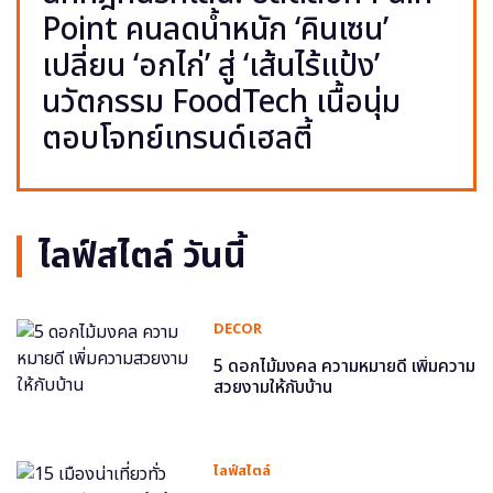
Point คนลดน้ำหนัก ‘คินเซน’
เปลี่ยน ‘อกไก่’ สู่ ‘เส้นไร้แป้ง’
นวัตกรรม FoodTech เนื้อนุ่ม
ตอบโจทย์เทรนด์เฮลตี้
ไลฟ์สไตล์ วันนี้
DECOR
5 ดอกไม้มงคล ความหมายดี เพิ่มความ
สวยงามให้กับบ้าน
ไลฟ์สไตล์