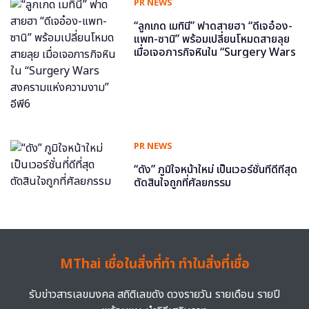
PR NEWS
“ลูกเกด เมทินี” ฟาดสายฮา “ดีเจอ๋อง-
แพท-ซานิ” พร้อมเปลี่ยนโหมดสายลุย
เมื่อเจอภารกิจหินใน “Surgery Wars
สงครามแห่งความงาม” อีพี6
PR NEWS
“ดัง” ภูมิใจหน้าใหม่ เป็นเวอร์ชั่นที่ดีที่สุด
ตัดสินใจถูกที่ศัลยกรรม
MThai เชื่อในสิ่งที่ทำ ทำในสิ่งที่เชื่อ
รับข่าวสารเลขมงคล สถิติเลขดัง ดวงรายวัน รายเดือน รายปี