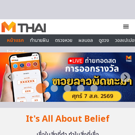
Skip to content
menu
หน้าแรก
ทำนายฝัน
ตรวจหวย
ผลบอล
ดูดวง
วอลเปเปอร
ไลฟ์สไตล์
It's All About Belief
เชื่อในสิ่งที่ทำ ทำในสิ่งที่เชื่อ