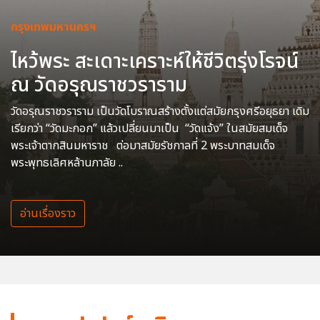
กรุงเทพมหานครฯ
ไหว้พระ สะเดาะเคราะห์ให้ชีวิตรุ่งโรจน์
ณ วัดอรุณราชวราราม
วัดอรุณราชวราราม เป็นวัดโบราณสร้างตั้งแต่สมัยกรุงศรีอยุธยา เดิม
เรียกว่า “วัดมะกอก” แล้วเปลี่ยนมาเป็น “วัดแจ้ง” ในสมัยสมเด็จ
พระเจ้าตากสินมหาราช ต่อมาสมัยรัชกาลที่ 2 พระบาทสมเด็จ
พระพุทธเลิศหล้านภาลัย ..
อ่านเรื่องราว