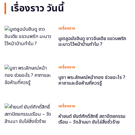
เรื่องราว วันนี้
เครื่องราง
มูเตลูฉบับฮินดู ชาวอินเดีย แขวนพริก
มะนาวไว้หน้าบ้านทำไม ?
เครื่องราง
บูชา พระลักษณ์หน้าทอง ช่วยอะไร ?
คาถาและข้อห้ามที่ควรรู้
เครื่องราง
หำยนต์ ยันต์ศักดิ์สิทธิ์ สถาปัตยกรรม
เรือน – วัดล้านนา ขับไล่สิ่งชั่วร้าย