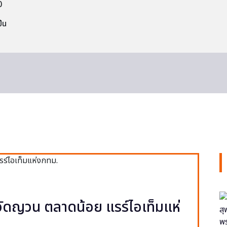
0
็น
ง วัดญวน ตลาดน้อย แรร์ไอเท็มแห่