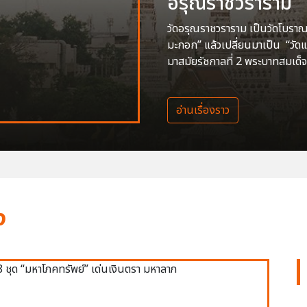
อรุณราชวราราม
วัดอรุณราชวราราม เป็นวัดโบราณสร
มะกอก” แล้วเปลี่ยนมาเป็น “วัด
มาสมัยรัชกาลที่ 2 พระบาทสมเด็จ
อ่านเรื่องราว
ง