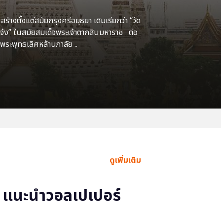
้างตั้งแต่สมัยกรุงศรีอยุธยา เดิมเรียกว่า “วัด
แจ้ง” ในสมัยสมเด็จพระเจ้าตากสินมหาราช ต่อ
พระพุทธเลิศหล้านภาลัย ..
ดูเพิ่มเติม
แนะนำวอลเปเปอร์