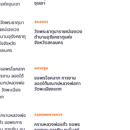
ขุนเขา
สกลนคร
วัดพระธาตุนารายณ์เจงเวง
ตำนานอุรังคธาตุแห่ง
จังหวัดสกลนคร
นครปฐม
ขอพรโชคลาภ การงาน
ลอดใต้มณฑปหลวงพ่อทา
วัดพะเนียงแตก
กรุงเทพมหานครฯ
กราบหลวงพ่อแก้ว ขอพร
การงาน การเงิน ชมโบสถ์