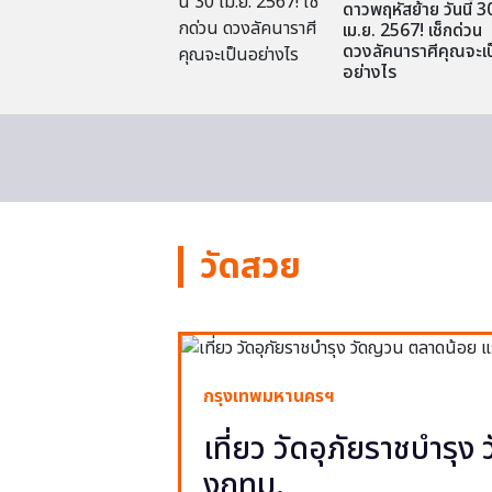
ดาวพฤหัสย้าย วันนี้ 3
เม.ย. 2567! เช็กด่วน
ดวงลัคนาราศีคุณจะเป
อย่างไร
วัดสวย
กรุงเทพมหานครฯ
เที่ยว วัดอุภัยราชบำรุ
งกทม.