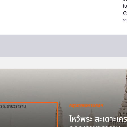
กรุงเทพมหานครฯ
ไหว้พระ สะเดาะเครา