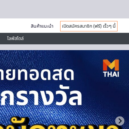
สินค้าแนะนำ
เปิดสมัครสมาชิก (ฟรี) เร็วๆ นี้
ไลฟ์สไตล์