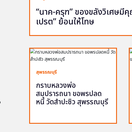
“นาค-ครุฑ” ของขลังวิเศษมีคุณ 
เปรต” ย้อนให้โทษ
สุพรรณบุรี
กราบหลวงพ่อ
สมปรารถนา ขอพรปลด
หนี้ วัดสำปะซิว สุพรรณบุรี
อ