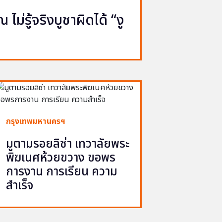
ไม่รู้จริงบูชาผิดได้ “งู
กรุงเทพมหานครฯ
มูตามรอยลิซ่า เทวาลัยพระ
พิฆเนศห้วยขวาง ขอพร
การงาน การเรียน ความ
สำเร็จ