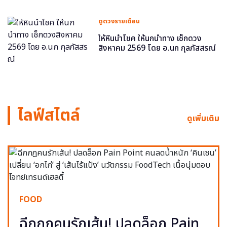
ดูดวงรายเดือน
ให้หินนำโชค ให้นกนำทาง เช็กดวง
สิงหาคม 2569 โดย อ.นก กุลภัสสรณ์
ไลฟ์สไตล์
ดูเพิ่มเติม
FOOD
ฉีกกฎคนรักเส้น! ปลดล็อก Pain