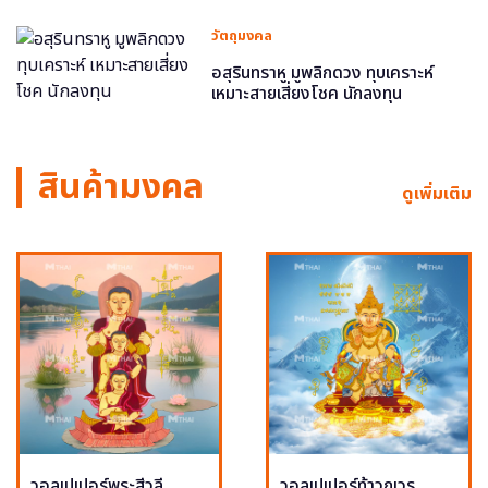
วัตถุมงคล
อสุรินทราหู มูพลิกดวง ทุบเคราะห์
เหมาะสายเสี่ยงโชค นักลงทุน
สินค้ามงคล
ดูเพิ่มเติม
วอลเปเปอร์พระสีวลี
วอลเปเปอร์ท้าวกุเวร