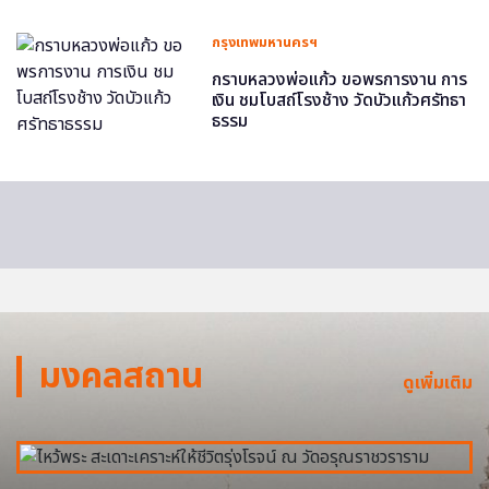
กรุงเทพมหานครฯ
กราบหลวงพ่อแก้ว ขอพรการงาน การ
เงิน ชมโบสถ์โรงช้าง วัดบัวแก้วศรัทธา
ธรรม
มงคลสถาน
ดูเพิ่มเติม