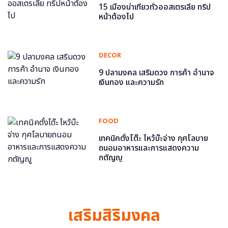
15 เมืองน่าเที่ยวทั่วออสเตรเลีย ทริป
หน้าต้องไป
DECOR
9 ปลามงคล เสริมดวง การค้า อำนาจ
เงินทอง และความรัก
FOOD
เทคนิคตั้งโต๊ะ ไหว้บ๊ะจ่าง กุศโลบาย
ถนอมอาหารและการแสดงความ
กตัญญู
เสริมสิริมงคล