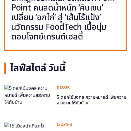
Point คนลดน้ำหนัก ‘คินเซน’
เปลี่ยน ‘อกไก่’ สู่ ‘เส้นไร้แป้ง’
นวัตกรรม FoodTech เนื้อนุ่ม
ตอบโจทย์เทรนด์เฮลตี้
ไลฟ์สไตล์ วันนี้
DECOR
5 ดอกไม้มงคล ความหมายดี เพิ่มความ
สวยงามให้กับบ้าน
ไลฟ์สไตล์