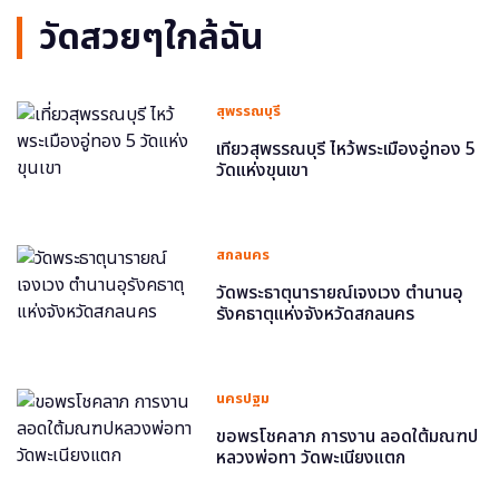
วัดสวยๆใกล้ฉัน
สุพรรณบุรี
เที่ยวสุพรรณบุรี ไหว้พระเมืองอู่ทอง 5
วัดแห่งขุนเขา
สกลนคร
วัดพระธาตุนารายณ์เจงเวง ตำนานอุ
รังคธาตุแห่งจังหวัดสกลนคร
นครปฐม
ขอพรโชคลาภ การงาน ลอดใต้มณฑป
หลวงพ่อทา วัดพะเนียงแตก