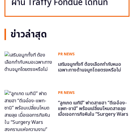
ผ่าน Traffy Fondue ได้ทันที
ข่าวล่าสุด
PR NEWS
เสริมจมูกทั้งที ต้องเลือกทำกับหมอ
เฉพาะทางด้านจมูกโดยตรงหรือไม่
PR NEWS
“ลูกเกด เมทินี” ฟาดสายฮา “ดีเจอ๋อง-
แพท-ซานิ” พร้อมเปลี่ยนโหมดสายลุย
เมื่อเจอภารกิจหินใน “Surgery Wars
สงครามแห่งความงาม” อีพี6