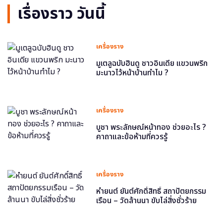
เรื่องราว วันนี้
เครื่องราง
มูเตลูฉบับฮินดู ชาวอินเดีย แขวนพริก
มะนาวไว้หน้าบ้านทำไม ?
เครื่องราง
บูชา พระลักษณ์หน้าทอง ช่วยอะไร ?
คาถาและข้อห้ามที่ควรรู้
เครื่องราง
หำยนต์ ยันต์ศักดิ์สิทธิ์ สถาปัตยกรรม
เรือน – วัดล้านนา ขับไล่สิ่งชั่วร้าย