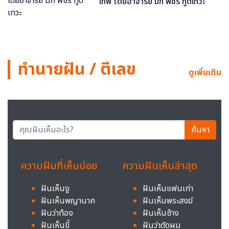
เทพ โดยอาจารย์ มิก พชร ทูตเทวะ
ทำนายฝัน / ตีเลข
ดูเพิ่มเติม
ค้นหา
ความฝันที่เห็นบ่อย
ความฝันเห็นล่าสุด
ฝันเห็นงู
ฝันเห็นแฟนเก่า
ฝันเห็นพญานาค
ฝันเห็นพระสงฆ์
ฝันว่าท้อง
ฝันเห็นช้าง
ฝันเห็นขี้
ฝันว่าตัดผม