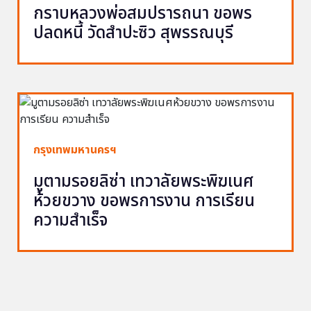
กราบหลวงพ่อสมปรารถนา ขอพร
ปลดหนี้ วัดสำปะซิว สุพรรณบุรี
กรุงเทพมหานครฯ
มูตามรอยลิซ่า เทวาลัยพระพิฆเนศ
ห้วยขวาง ขอพรการงาน การเรียน
ความสำเร็จ