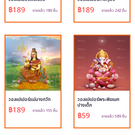
฿189
฿189
ขายแล้ว 180 ชิ้น
ขายแล้ว 242 ชิ้น
วอลเปเปอร์แม่นางกวัก
วอลเปเปอร์พระพิฆเนศ
ปางเด็ก
฿189
ขายแล้ว 155 ชิ้น
฿59
ขายแล้ว 589 ชิ้น