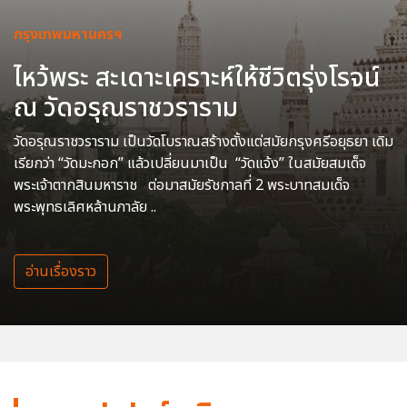
กรุงเทพมหานครฯ
ไหว้พระ สะเดาะเคราะห์ให้ชีวิตรุ่งโรจน์
ณ วัดอรุณราชวราราม
วัดอรุณราชวราราม เป็นวัดโบราณสร้างตั้งแต่สมัยกรุงศรีอยุธยา เดิม
เรียกว่า “วัดมะกอก” แล้วเปลี่ยนมาเป็น “วัดแจ้ง” ในสมัยสมเด็จ
พระเจ้าตากสินมหาราช ต่อมาสมัยรัชกาลที่ 2 พระบาทสมเด็จ
พระพุทธเลิศหล้านภาลัย ..
อ่านเรื่องราว