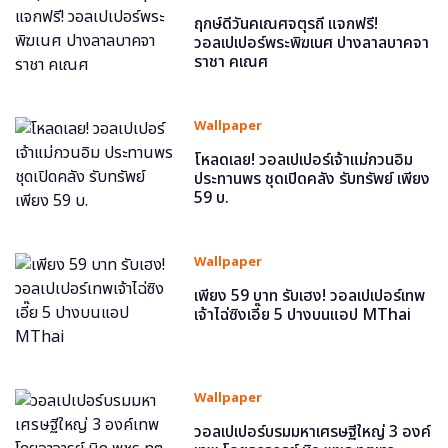
ฤกษ์ดีวันคเณศจตุรถี แจกฟรี!
วอลเปเปอร์พระพิฆเนศ ปางลาลบาคจา
ราชา คเณศ
Wallpaper
โหลดเลย! วอลเปเปอร์เจ้าแม่กวนอิม
ประทานพร ชุดเปิดคลัง รับทรัพย์ เพียง
59 บ.
Wallpaper
เพียง 59 บาท รับเฮง! วอลเปเปอร์เทพ
เจ้าไฉ่ซิงเอี๊ย 5 ปางบนแอป MThai
Wallpaper
วอลเปเปอร์บรมมหาเศรษฐีใหญ่ 3 องค์