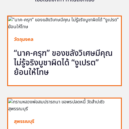
วัตถุมงคล
“นาค-ครุฑ” ของขลังวิเศษมีคุณ
ไม่รู้จริงบูชาผิดได้ “งูเปรต”
ย้อนให้โทษ
สุพรรณบุรี