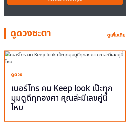
ดูดวงชะตา
ดูเพิ่มเติม
ดูดวง
เบอร์โทร คน Keep look เป๊ะทุก
มุมดูดีทุกองศา คุณล่ะมีเลขคู่นี้
ไหม