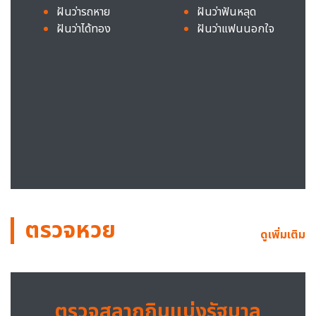
ฝันว่ารถหาย
ฝันว่าฟันหลุด
ฝันว่าได้ทอง
ฝันว่าแฟนนอกใจ
ตรวจหวย
ดูเพิ่มเติม
ตรวจสลากกินแบ่งรัฐบาล