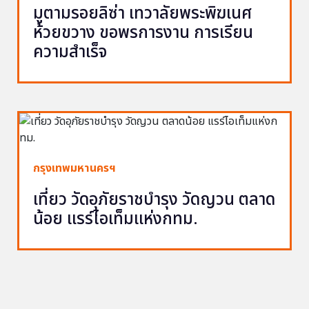
มูตามรอยลิซ่า เทวาลัยพระพิฆเนศ
ห้วยขวาง ขอพรการงาน การเรียน
ความสำเร็จ
กรุงเทพมหานครฯ
เที่ยว วัดอุภัยราชบำรุง วัดญวน ตลาด
น้อย แรร์ไอเท็มแห่งกทม.