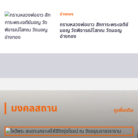
อ่างทอง
กราบหลวงพ่อขาว สักการะพระเจดีย์
มอญ วัดพิจารณ์โสภณ วัดมอญ
อ่างทอง
มงคลสถาน
ดูเพิ่มเติม