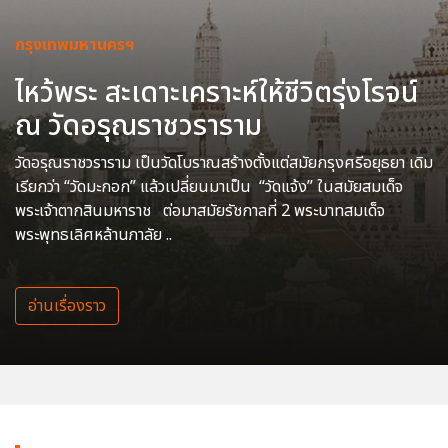
กรุงเทพมหานครฯ
ไหว้พระ สะเดาะเคราะห์ให้ชีวิตรุ่งโรจน์
ณ วัดอรุณราชวราราม
วัดอรุณราชวราราม เป็นวัดโบราณสร้างตั้งแต่สมัยกรุงศรีอยุธยา เดิม
เรียกว่า “วัดมะกอก” แล้วเปลี่ยนมาเป็น “วัดแจ้ง” ในสมัยสมเด็จ
พระเจ้าตากสินมหาราช ต่อมาสมัยรัชกาลที่ 2 พระบาทสมเด็จ
พระพุทธเลิศหล้านภาลัย ..
อ่านเรื่องราว