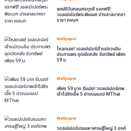
ฤกษ์ดีวันคเณศจตุรถี แจกฟรี!
วอลเปเปอร์พระพิฆเนศ ปางลาลบาคจา
ราชา คเณศ
Wallpaper
โหลดเลย! วอลเปเปอร์เจ้าแม่กวนอิม
ประทานพร ชุดเปิดคลัง รับทรัพย์ เพียง
59 บ.
Wallpaper
เพียง 59 บาท รับเฮง! วอลเปเปอร์เทพ
เจ้าไฉ่ซิงเอี๊ย 5 ปางบนแอป MThai
Wallpaper
วอลเปเปอร์บรมมหาเศรษฐีใหญ่ 3 องค์