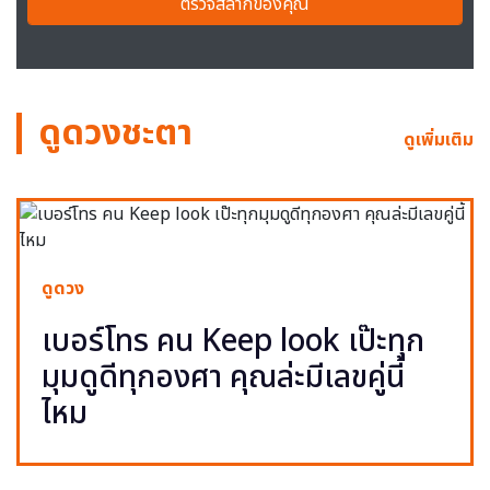
ตรวจสลากของคุณ
ดูดวงชะตา
ดูเพิ่มเติม
ดูดวง
เบอร์โทร คน Keep look เป๊ะทุก
มุมดูดีทุกองศา คุณล่ะมีเลขคู่นี้
ไหม