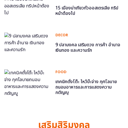
15 เมืองน่าเที่ยวทั่วออสเตรเลีย ทริป
หน้าต้องไป
DECOR
9 ปลามงคล เสริมดวง การค้า อำนาจ
เงินทอง และความรัก
FOOD
เทคนิคตั้งโต๊ะ ไหว้บ๊ะจ่าง กุศโลบาย
ถนอมอาหารและการแสดงความ
กตัญญู
เสริมสิริมงคล