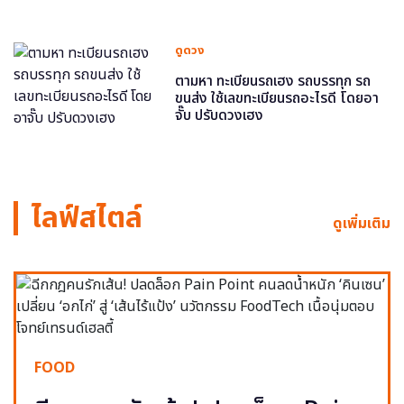
ดูดวง
ตามหา ทะเบียนรถเฮง รถบรรทุก รถ
ขนส่ง ใช้เลขทะเบียนรถอะไรดี โดยอา
จั๊บ ปรับดวงเฮง
ไลฟ์สไตล์
ดูเพิ่มเติม
FOOD