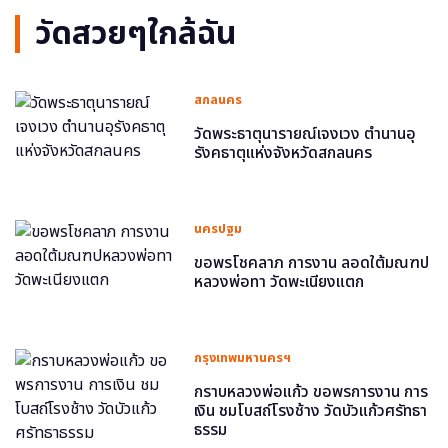
วัดสวยๆใกล้ฉัน
สกลนคร
วัดพระธาตุนารายณ์เจงเวง ตำนานอุ
รังคธาตุแห่งจังหวัดสกลนคร
นครปฐม
ขอพรโชคลาภ การงาน ลอดใต้มณฑป
หลวงพ่อทา วัดพะเนียงแตก
กรุงเทพมหานครฯ
กราบหลวงพ่อแก้ว ขอพรการงาน การ
เงิน ชมโบสถ์โรงช้าง วัดบัวแก้วศรัทธา
ธรรม