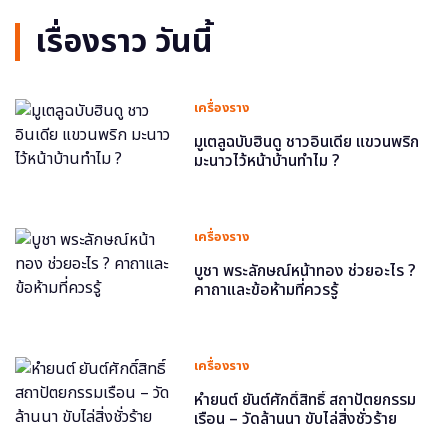
เรื่องราว วันนี้
เครื่องราง
มูเตลูฉบับฮินดู ชาวอินเดีย แขวนพริก
มะนาวไว้หน้าบ้านทำไม ?
เครื่องราง
บูชา พระลักษณ์หน้าทอง ช่วยอะไร ?
คาถาและข้อห้ามที่ควรรู้
เครื่องราง
หำยนต์ ยันต์ศักดิ์สิทธิ์ สถาปัตยกรรม
เรือน – วัดล้านนา ขับไล่สิ่งชั่วร้าย