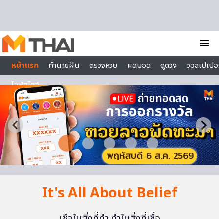
Skip to content
menu
หน้าแรก
ทำนายฝัน
ตรวจหวย
ผลบอล
ดูดวง
วอลเปเปอร
ไลฟ์สไตล์
It's All About Belief
เชื่อในสิ่งที่ทำ ทำในสิ่งที่เชื่อ