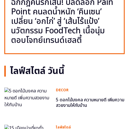
ฉีกกฎคนรักเส้น! ปลดล็อก Pain
Point คนลดน้ำหนัก ‘คินเซน’
เปลี่ยน ‘อกไก่’ สู่ ‘เส้นไร้แป้ง’
นวัตกรรม FoodTech เนื้อนุ่ม
ตอบโจทย์เทรนด์เฮลตี้
ไลฟ์สไตล์ วันนี้
DECOR
5 ดอกไม้มงคล ความหมายดี เพิ่มความ
สวยงามให้กับบ้าน
ไลฟ์สไตล์