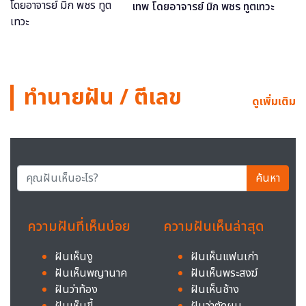
เทพ โดยอาจารย์ มิก พชร ทูตเทวะ
ทำนายฝัน / ตีเลข
ดูเพิ่มเติม
ค้นหา
ความฝันที่เห็นบ่อย
ความฝันเห็นล่าสุด
ฝันเห็นงู
ฝันเห็นแฟนเก่า
ฝันเห็นพญานาค
ฝันเห็นพระสงฆ์
ฝันว่าท้อง
ฝันเห็นช้าง
ฝันเห็นขี้
ฝันว่าตัดผม