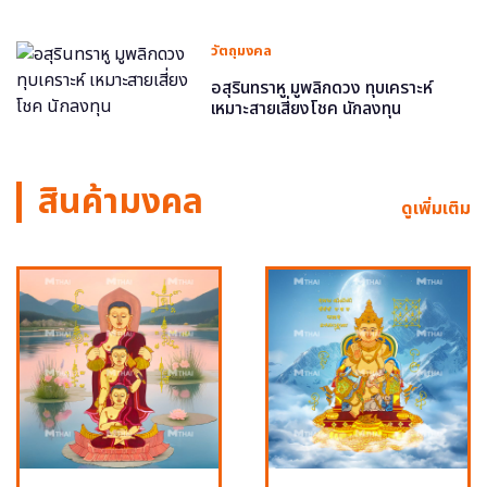
วัตถุมงคล
อสุรินทราหู มูพลิกดวง ทุบเคราะห์
เหมาะสายเสี่ยงโชค นักลงทุน
สินค้ามงคล
ดูเพิ่มเติม