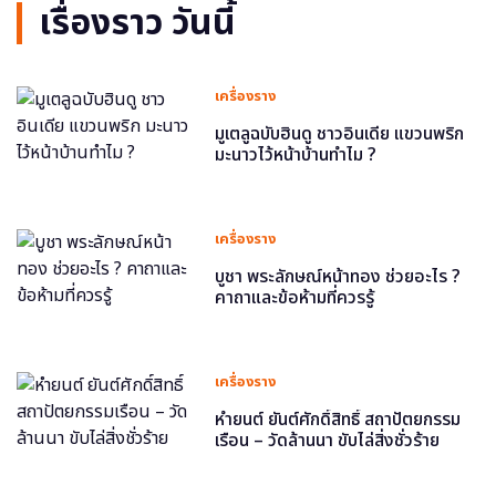
เรื่องราว วันนี้
เครื่องราง
มูเตลูฉบับฮินดู ชาวอินเดีย แขวนพริก
มะนาวไว้หน้าบ้านทำไม ?
เครื่องราง
บูชา พระลักษณ์หน้าทอง ช่วยอะไร ?
คาถาและข้อห้ามที่ควรรู้
เครื่องราง
หำยนต์ ยันต์ศักดิ์สิทธิ์ สถาปัตยกรรม
เรือน – วัดล้านนา ขับไล่สิ่งชั่วร้าย