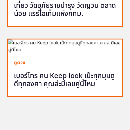
เที่ยว วัดอุภัยราชบำรุง วัดญวน ตลาด
น้อย แรร์ไอเท็มแห่งกทม.
ดูดวง
เบอร์โทร คน Keep look เป๊ะทุกมุมดู
ดีทุกองศา คุณล่ะมีเลขคู่นี้ไหม