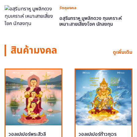
วัตถุมงคล
อสุรินทราหู มูพลิกดวง ทุบเคราะห์
เหมาะสายเสี่ยงโชค นักลงทุน
สินค้ามงคล
ดูเพิ่มเติม
วอลเปเปอร์พระสีวลี
วอลเปเปอร์ท้าวกุเวร