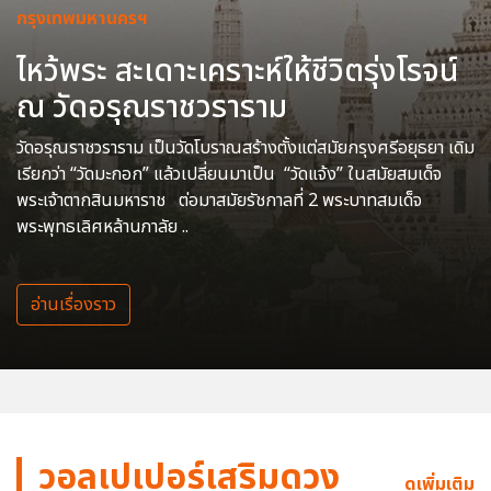
กรุงเทพมหานครฯ
ไหว้พระ สะเดาะเคราะห์ให้ชีวิตรุ่งโรจน์
ณ วัดอรุณราชวราราม
วัดอรุณราชวราราม เป็นวัดโบราณสร้างตั้งแต่สมัยกรุงศรีอยุธยา เดิม
เรียกว่า “วัดมะกอก” แล้วเปลี่ยนมาเป็น “วัดแจ้ง” ในสมัยสมเด็จ
พระเจ้าตากสินมหาราช ต่อมาสมัยรัชกาลที่ 2 พระบาทสมเด็จ
พระพุทธเลิศหล้านภาลัย ..
อ่านเรื่องราว
วอลเปเปอร์เสริมดวง
ดูเพิ่มเติม