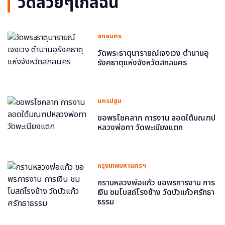
วัดสวยๆใกล้ฉัน
สกลนคร
วัดพระธาตุนารายณ์เจงเวง ตำนานอุ
รังคธาตุแห่งจังหวัดสกลนคร
นครปฐม
ขอพรโชคลาภ การงาน ลอดใต้มณฑป
หลวงพ่อทา วัดพะเนียงแตก
กรุงเทพมหานครฯ
กราบหลวงพ่อแก้ว ขอพรการงาน การ
เงิน ชมโบสถ์โรงช้าง วัดบัวแก้วศรัทธา
ธรรม