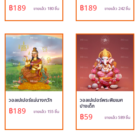
฿189
฿189
ขายแล้ว 180 ชิ้น
ขายแล้ว 242 ชิ้น
วอลเปเปอร์แม่นางกวัก
วอลเปเปอร์พระพิฆเนศ
ปางเด็ก
฿189
ขายแล้ว 155 ชิ้น
฿59
ขายแล้ว 589 ชิ้น