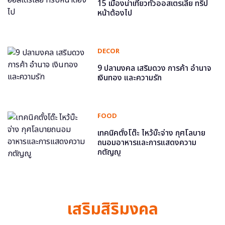
15 เมืองน่าเที่ยวทั่วออสเตรเลีย ทริป
หน้าต้องไป
DECOR
9 ปลามงคล เสริมดวง การค้า อำนาจ
เงินทอง และความรัก
FOOD
เทคนิคตั้งโต๊ะ ไหว้บ๊ะจ่าง กุศโลบาย
ถนอมอาหารและการแสดงความ
กตัญญู
เสริมสิริมงคล