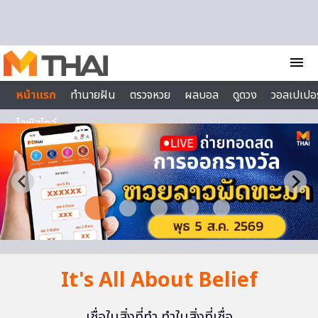
Skip to content
menu
หน้าแรก
ทำนายฝัน
ตรวจหวย
ผลบอล
ดูดวง
วอลเปเปอร
ไลฟ์สไตล์
It's All About Belief
เชื่อในสิ่งที่ทำ ทำในสิ่งที่เชื่อ