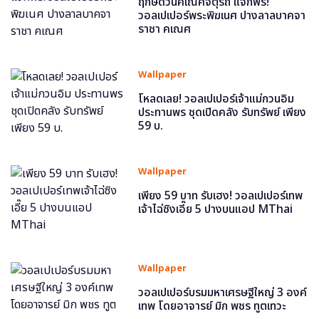
ฤกษ์ดีวันคเณศจตุรถี แจกฟรี!
วอลเปเปอร์พระพิฆเนศ ปางลาลบาคจา
ราชา คเณศ
Wallpaper
โหลดเลย! วอลเปเปอร์เจ้าแม่กวนอิม
ประทานพร ชุดเปิดคลัง รับทรัพย์ เพียง
59 บ.
Wallpaper
เพียง 59 บาท รับเฮง! วอลเปเปอร์เทพ
เจ้าไฉ่ซิงเอี๊ย 5 ปางบนแอป MThai
Wallpaper
วอลเปเปอร์บรมมหาเศรษฐีใหญ่ 3 องค์
เทพ โดยอาจารย์ มิก พชร ทูตเทวะ