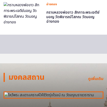
อ่างทอง
กราบหลวงพ่อขาว สักการะพระเจดีย์
มอญ วัดพิจารณ์โสภณ วัดมอญ
อ่างทอง
มงคลสถาน
ดูเพิ่มเติม