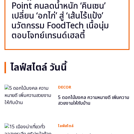
Point คนลดน้ำหนัก ‘คินเซน’
เปลี่ยน ‘อกไก่’ สู่ ‘เส้นไร้แป้ง’
นวัตกรรม FoodTech เนื้อนุ่ม
ตอบโจทย์เทรนด์เฮลตี้
ไลฟ์สไตล์ วันนี้
DECOR
5 ดอกไม้มงคล ความหมายดี เพิ่มความ
สวยงามให้กับบ้าน
ไลฟ์สไตล์