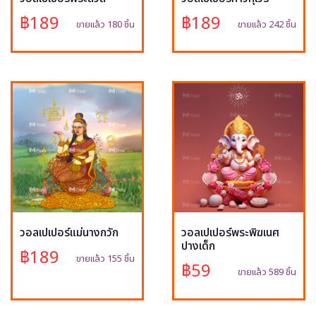
฿189
฿189
ขายแล้ว 180 ชิ้น
ขายแล้ว 242 ชิ้น
วอลเปเปอร์แม่นางกวัก
วอลเปเปอร์พระพิฆเนศ
ปางเด็ก
฿189
ขายแล้ว 155 ชิ้น
฿59
ขายแล้ว 589 ชิ้น