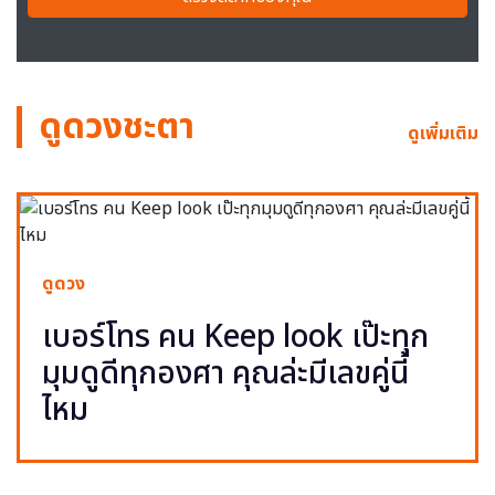
ดูดวงชะตา
ดูเพิ่มเติม
ดูดวง
เบอร์โทร คน Keep look เป๊ะทุก
มุมดูดีทุกองศา คุณล่ะมีเลขคู่นี้
ไหม