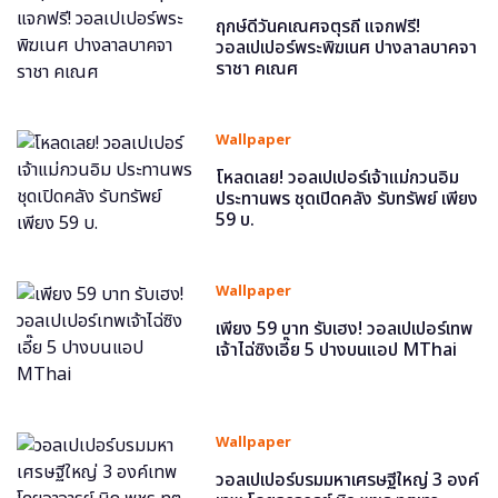
ฤกษ์ดีวันคเณศจตุรถี แจกฟรี!
วอลเปเปอร์พระพิฆเนศ ปางลาลบาคจา
ราชา คเณศ
Wallpaper
โหลดเลย! วอลเปเปอร์เจ้าแม่กวนอิม
ประทานพร ชุดเปิดคลัง รับทรัพย์ เพียง
59 บ.
Wallpaper
เพียง 59 บาท รับเฮง! วอลเปเปอร์เทพ
เจ้าไฉ่ซิงเอี๊ย 5 ปางบนแอป MThai
Wallpaper
วอลเปเปอร์บรมมหาเศรษฐีใหญ่ 3 องค์