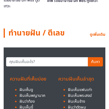
เทพ โดยอาจารย์ มิก พชร ทูตเทวะ
ทำนายฝัน / ตีเลข
ดูเพิ่มเติม
ค้นหา
ความฝันที่เห็นบ่อย
ความฝันเห็นล่าสุด
ฝันเห็นงู
ฝันเห็นแฟนเก่า
ฝันเห็นพญานาค
ฝันเห็นพระสงฆ์
ฝันว่าท้อง
ฝันเห็นช้าง
ฝันเห็นขี้
ฝันว่าตัดผม