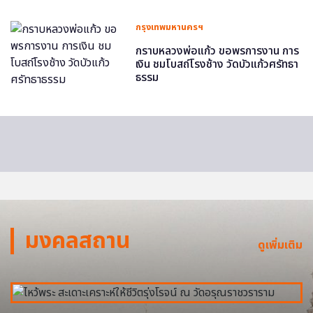
กรุงเทพมหานครฯ
กราบหลวงพ่อแก้ว ขอพรการงาน การ
เงิน ชมโบสถ์โรงช้าง วัดบัวแก้วศรัทธา
ธรรม
มงคลสถาน
ดูเพิ่มเติม