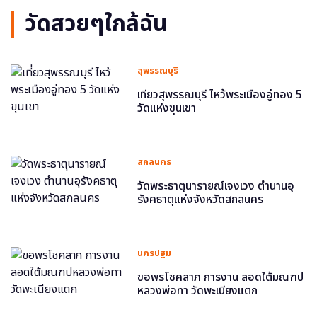
วัดสวยๆใกล้ฉัน
สุพรรณบุรี
เที่ยวสุพรรณบุรี ไหว้พระเมืองอู่ทอง 5
วัดแห่งขุนเขา
สกลนคร
วัดพระธาตุนารายณ์เจงเวง ตำนานอุ
รังคธาตุแห่งจังหวัดสกลนคร
นครปฐม
ขอพรโชคลาภ การงาน ลอดใต้มณฑป
หลวงพ่อทา วัดพะเนียงแตก