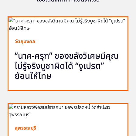
วัตถุมงคล
“นาค-ครุฑ” ของขลังวิเศษมีคุณ
ไม่รู้จริงบูชาผิดได้ “งูเปรต”
ย้อนให้โทษ
สุพรรณบุรี