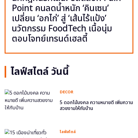
Point คนลดน้ำหนัก ‘คินเซน’
เปลี่ยน ‘อกไก่’ สู่ ‘เส้นไร้แป้ง’
นวัตกรรม FoodTech เนื้อนุ่ม
ตอบโจทย์เทรนด์เฮลตี้
ไลฟ์สไตล์ วันนี้
DECOR
5 ดอกไม้มงคล ความหมายดี เพิ่มความ
สวยงามให้กับบ้าน
ไลฟ์สไตล์