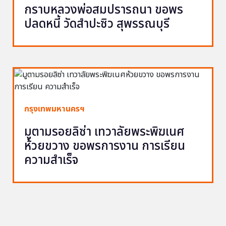
กราบหลวงพ่อสมปรารถนา ขอพร
ปลดหนี้ วัดสำปะซิว สุพรรณบุรี
กรุงเทพมหานครฯ
มูตามรอยลิซ่า เทวาลัยพระพิฆเนศ
ห้วยขวาง ขอพรการงาน การเรียน
ความสำเร็จ