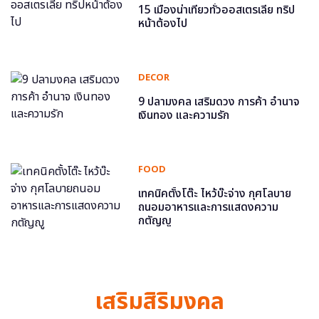
15 เมืองน่าเที่ยวทั่วออสเตรเลีย ทริป
หน้าต้องไป
DECOR
9 ปลามงคล เสริมดวง การค้า อำนาจ
เงินทอง และความรัก
FOOD
เทคนิคตั้งโต๊ะ ไหว้บ๊ะจ่าง กุศโลบาย
ถนอมอาหารและการแสดงความ
กตัญญู
เสริมสิริมงคล