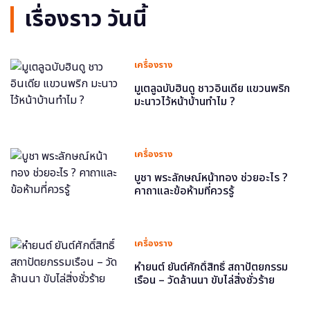
เรื่องราว วันนี้
เครื่องราง
มูเตลูฉบับฮินดู ชาวอินเดีย แขวนพริก
มะนาวไว้หน้าบ้านทำไม ?
เครื่องราง
บูชา พระลักษณ์หน้าทอง ช่วยอะไร ?
คาถาและข้อห้ามที่ควรรู้
เครื่องราง
หำยนต์ ยันต์ศักดิ์สิทธิ์ สถาปัตยกรรม
เรือน – วัดล้านนา ขับไล่สิ่งชั่วร้าย