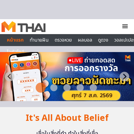
Skip to content
menu
หน้าแรก
ทำนายฝัน
ตรวจหวย
ผลบอล
ดูดวง
วอลเปเปอร
ไลฟ์สไตล์
It's All About Belief
เชื่อในสิ่งที่ทำ ทำในสิ่งที่เชื่อ