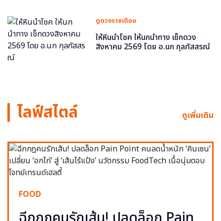
ดูดวงรายเดือน
ให้หินนำโชค ให้นกนำทาง เช็กดวง
สิงหาคม 2569 โดย อ.นก กุลภัสสรณ์
ไลฟ์สไตล์
ดูเพิ่มเติม
FOOD
ฉีกกฎคนรักเส้น! ปลดล็อก Pain