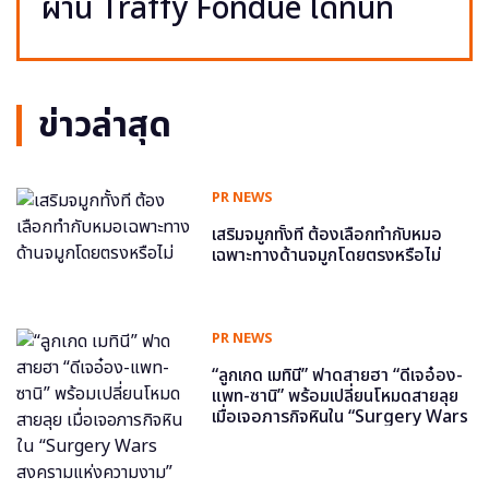
ผ่าน Traffy Fondue ได้ทันที
ข่าวล่าสุด
PR NEWS
เสริมจมูกทั้งที ต้องเลือกทำกับหมอ
เฉพาะทางด้านจมูกโดยตรงหรือไม่
PR NEWS
“ลูกเกด เมทินี” ฟาดสายฮา “ดีเจอ๋อง-
แพท-ซานิ” พร้อมเปลี่ยนโหมดสายลุย
เมื่อเจอภารกิจหินใน “Surgery Wars
สงครามแห่งความงาม” อีพี6