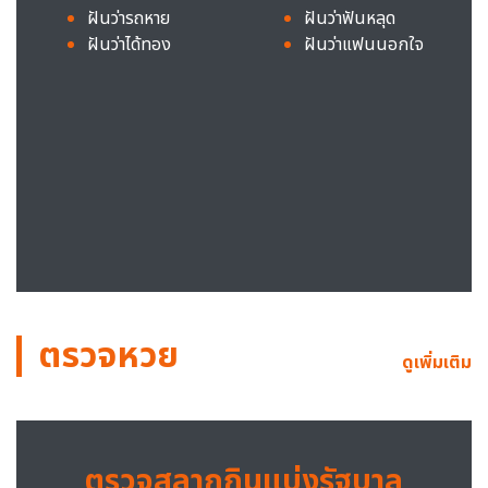
ฝันว่ารถหาย
ฝันว่าฟันหลุด
ฝันว่าได้ทอง
ฝันว่าแฟนนอกใจ
ตรวจหวย
ดูเพิ่มเติม
ตรวจสลากกินแบ่งรัฐบาล