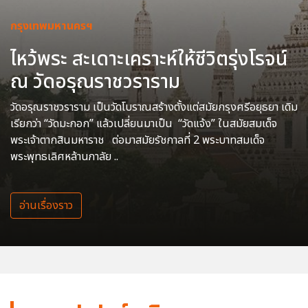
กรุงเทพมหานครฯ
ไหว้พระ สะเดาะเคราะห์ให้ชีวิตรุ่งโรจน์
ณ วัดอรุณราชวราราม
วัดอรุณราชวราราม เป็นวัดโบราณสร้างตั้งแต่สมัยกรุงศรีอยุธยา เดิม
เรียกว่า “วัดมะกอก” แล้วเปลี่ยนมาเป็น “วัดแจ้ง” ในสมัยสมเด็จ
พระเจ้าตากสินมหาราช ต่อมาสมัยรัชกาลที่ 2 พระบาทสมเด็จ
พระพุทธเลิศหล้านภาลัย ..
อ่านเรื่องราว