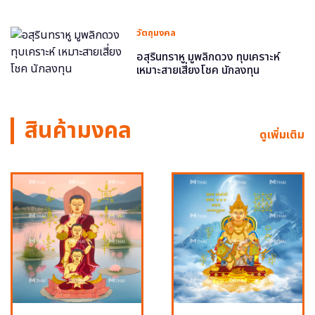
วัตถุมงคล
อสุรินทราหู มูพลิกดวง ทุบเคราะห์
เหมาะสายเสี่ยงโชค นักลงทุน
สินค้ามงคล
ดูเพิ่มเติม