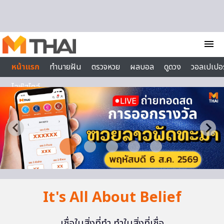
Skip to content
menu
หน้าแรก
ทำนายฝัน
ตรวจหวย
ผลบอล
ดูดวง
วอลเปเปอร
ไลฟ์สไตล์
It's All About Belief
เชื่อในสิ่งที่ทำ ทำในสิ่งที่เชื่อ