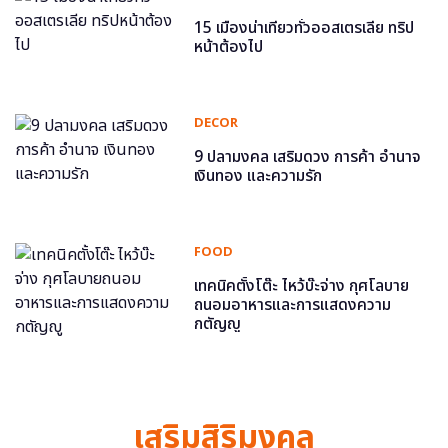
15 เมืองน่าเที่ยวทั่วออสเตรเลีย ทริป
หน้าต้องไป
DECOR
9 ปลามงคล เสริมดวง การค้า อำนาจ
เงินทอง และความรัก
FOOD
เทคนิคตั้งโต๊ะ ไหว้บ๊ะจ่าง กุศโลบาย
ถนอมอาหารและการแสดงความ
กตัญญู
เสริมสิริมงคล