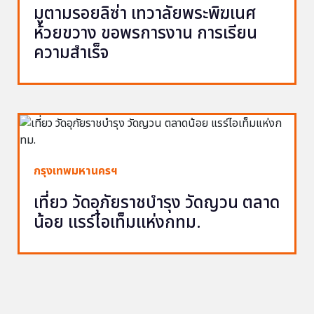
มูตามรอยลิซ่า เทวาลัยพระพิฆเนศ
ห้วยขวาง ขอพรการงาน การเรียน
ความสำเร็จ
กรุงเทพมหานครฯ
เที่ยว วัดอุภัยราชบำรุง วัดญวน ตลาด
น้อย แรร์ไอเท็มแห่งกทม.