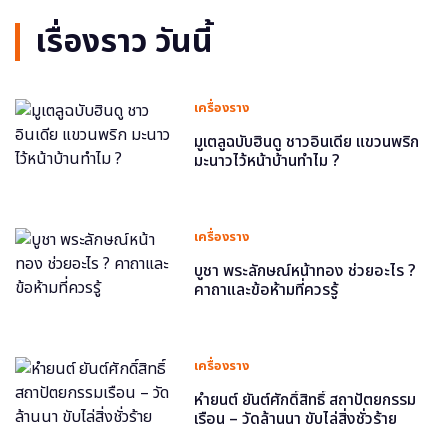
เรื่องราว วันนี้
เครื่องราง
มูเตลูฉบับฮินดู ชาวอินเดีย แขวนพริก
มะนาวไว้หน้าบ้านทำไม ?
เครื่องราง
บูชา พระลักษณ์หน้าทอง ช่วยอะไร ?
คาถาและข้อห้ามที่ควรรู้
เครื่องราง
หำยนต์ ยันต์ศักดิ์สิทธิ์ สถาปัตยกรรม
เรือน – วัดล้านนา ขับไล่สิ่งชั่วร้าย