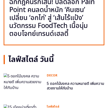
ฉีกกฎคนรักเส้น! ปลดล็อก Pain
Point คนลดน้ำหนัก ‘คินเซน’
เปลี่ยน ‘อกไก่’ สู่ ‘เส้นไร้แป้ง’
นวัตกรรม FoodTech เนื้อนุ่ม
ตอบโจทย์เทรนด์เฮลตี้
ไลฟ์สไตล์ วันนี้
DECOR
5 ดอกไม้มงคล ความหมายดี เพิ่มความ
สวยงามให้กับบ้าน
ไลฟ์สไตล์