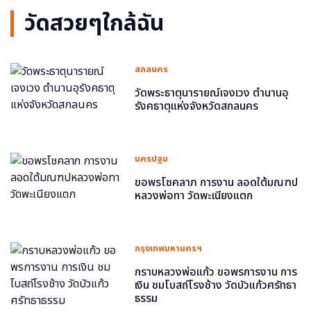
วัดสวยๆใกล้ฉัน
สกลนคร
วัดพระธาตุนารายณ์เจงเวง ตำนานอุ
รังคธาตุแห่งจังหวัดสกลนคร
นครปฐม
ขอพรโชคลาภ การงาน ลอดใต้มณฑป
หลวงพ่อทา วัดพะเนียงแตก
กรุงเทพมหานครฯ
กราบหลวงพ่อแก้ว ขอพรการงาน การ
เงิน ชมโบสถ์โรงช้าง วัดบัวแก้วศรัทธา
ธรรม