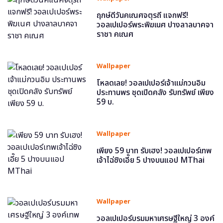
ฤกษ์ดีวันคเณศจตุรถี แจกฟรี!
วอลเปเปอร์พระพิฆเนศ ปางลาลบาคจา
ราชา คเณศ
Wallpaper
โหลดเลย! วอลเปเปอร์เจ้าแม่กวนอิม
ประทานพร ชุดเปิดคลัง รับทรัพย์ เพียง
59 บ.
Wallpaper
เพียง 59 บาท รับเฮง! วอลเปเปอร์เทพ
เจ้าไฉ่ซิงเอี๊ย 5 ปางบนแอป MThai
Wallpaper
วอลเปเปอร์บรมมหาเศรษฐีใหญ่ 3 องค์