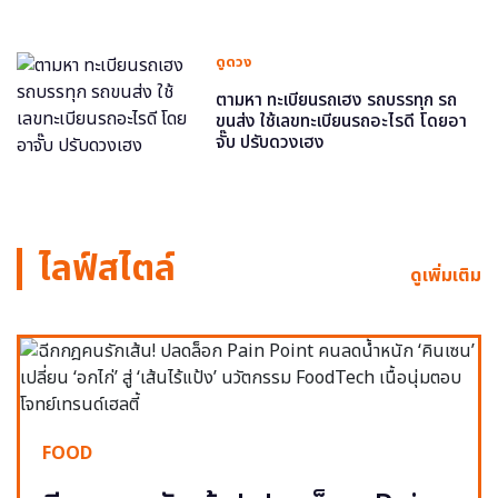
ดูดวง
ตามหา ทะเบียนรถเฮง รถบรรทุก รถ
ขนส่ง ใช้เลขทะเบียนรถอะไรดี โดยอา
จั๊บ ปรับดวงเฮง
ไลฟ์สไตล์
ดูเพิ่มเติม
FOOD