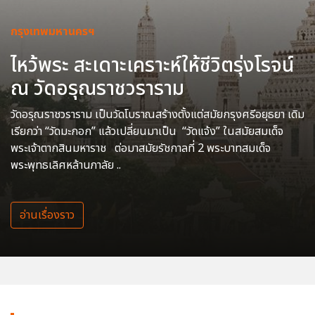
กรุงเทพมหานครฯ
ไหว้พระ สะเดาะเคราะห์ให้ชีวิตรุ่งโรจน์
ณ วัดอรุณราชวราราม
วัดอรุณราชวราราม เป็นวัดโบราณสร้างตั้งแต่สมัยกรุงศรีอยุธยา เดิม
เรียกว่า “วัดมะกอก” แล้วเปลี่ยนมาเป็น “วัดแจ้ง” ในสมัยสมเด็จ
พระเจ้าตากสินมหาราช ต่อมาสมัยรัชกาลที่ 2 พระบาทสมเด็จ
พระพุทธเลิศหล้านภาลัย ..
อ่านเรื่องราว