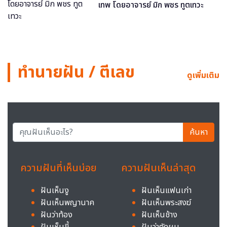
เทพ โดยอาจารย์ มิก พชร ทูตเทวะ
ทำนายฝัน / ตีเลข
ดูเพิ่มเติม
ค้นหา
ความฝันที่เห็นบ่อย
ความฝันเห็นล่าสุด
ฝันเห็นงู
ฝันเห็นแฟนเก่า
ฝันเห็นพญานาค
ฝันเห็นพระสงฆ์
ฝันว่าท้อง
ฝันเห็นช้าง
ฝันเห็นขี้
ฝันว่าตัดผม