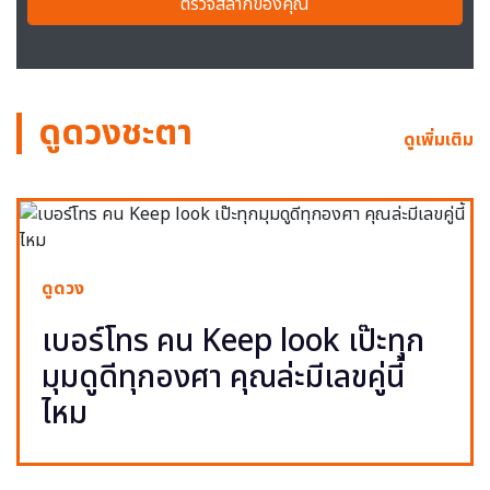
ตรวจสลากของคุณ
ดูดวงชะตา
ดูเพิ่มเติม
ดูดวง
เบอร์โทร คน Keep look เป๊ะทุก
มุมดูดีทุกองศา คุณล่ะมีเลขคู่นี้
ไหม