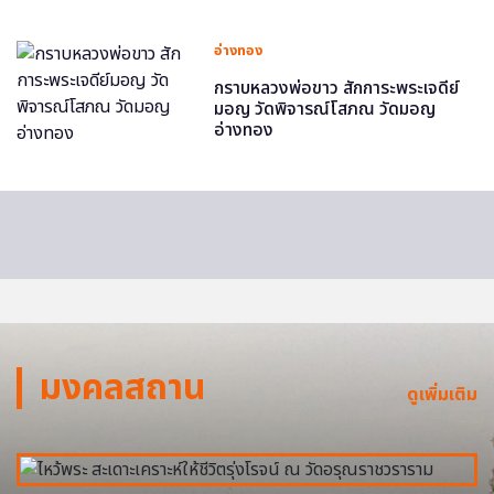
อ่างทอง
กราบหลวงพ่อขาว สักการะพระเจดีย์
มอญ วัดพิจารณ์โสภณ วัดมอญ
อ่างทอง
มงคลสถาน
ดูเพิ่มเติม