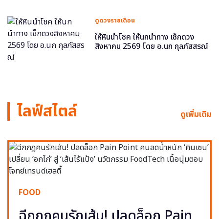
ดูดวงรายเดือน
ให้หินนำโชค ให้นกนำทาง เช็กดวง
สิงหาคม 2569 โดย อ.นก กุลภัสสรณ์
ไลฟ์สไตล์
ดูเพิ่มเติม
FOOD
ฉีกกฎคนรักเส้น! ปลดล็อก Pain