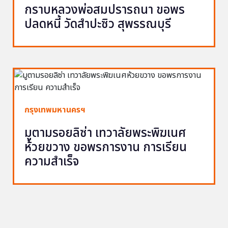
กราบหลวงพ่อสมปรารถนา ขอพร
ปลดหนี้ วัดสำปะซิว สุพรรณบุรี
กรุงเทพมหานครฯ
มูตามรอยลิซ่า เทวาลัยพระพิฆเนศ
ห้วยขวาง ขอพรการงาน การเรียน
ความสำเร็จ