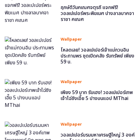
ฤกษ์ดีวันคเณศจตุรถี แจกฟรี!
วอลเปเปอร์พระพิฆเนศ ปางลาลบาคจา
ราชา คเณศ
Wallpaper
โหลดเลย! วอลเปเปอร์เจ้าแม่กวนอิม
ประทานพร ชุดเปิดคลัง รับทรัพย์ เพียง
59 บ.
Wallpaper
เพียง 59 บาท รับเฮง! วอลเปเปอร์เทพ
เจ้าไฉ่ซิงเอี๊ย 5 ปางบนแอป MThai
Wallpaper
วอลเปเปอร์บรมมหาเศรษฐีใหญ่ 3 องค์