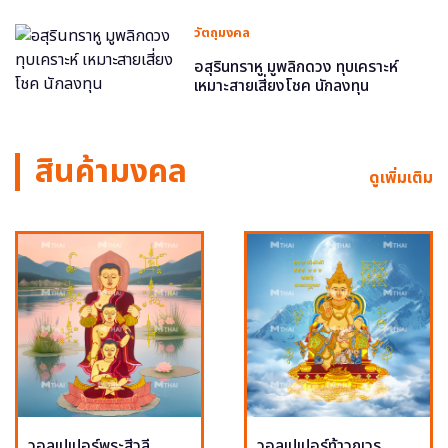
วัตถุมงคล
อสุรินทราหู มูพลิกดวง ทุบเคราะห์
เหมาะสายเสี่ยงโชค นักลงทุน
สินค้ามงคล
ดูเพิ่มเติม
วอลเปเปอร์พระสีวลี
วอลเปเปอร์ท้าวกุเวร