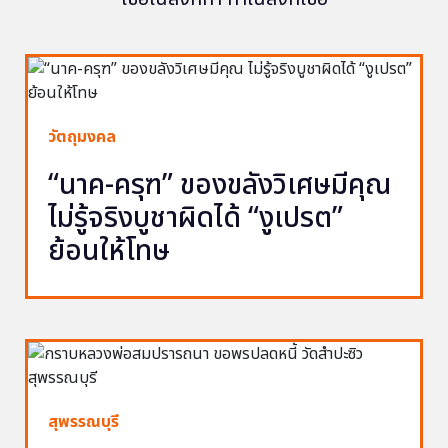
วัตถุมงคล
“นาค-ครุฑ” ของขลังวิเศษมีคุณ
ไม่รู้จริงบูชาผิดได้ “งูเปรต”
ย้อนให้โทษ
สุพรรณบุรี