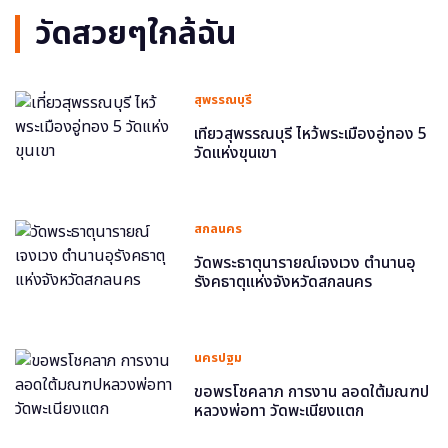
วัดสวยๆใกล้ฉัน
สุพรรณบุรี
เที่ยวสุพรรณบุรี ไหว้พระเมืองอู่ทอง 5
วัดแห่งขุนเขา
สกลนคร
วัดพระธาตุนารายณ์เจงเวง ตำนานอุ
รังคธาตุแห่งจังหวัดสกลนคร
นครปฐม
ขอพรโชคลาภ การงาน ลอดใต้มณฑป
หลวงพ่อทา วัดพะเนียงแตก