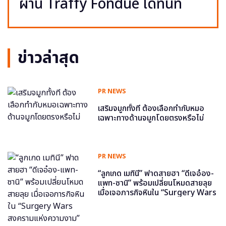
ผ่าน Traffy Fondue ได้ทันที
ข่าวล่าสุด
PR NEWS
เสริมจมูกทั้งที ต้องเลือกทำกับหมอ
เฉพาะทางด้านจมูกโดยตรงหรือไม่
PR NEWS
“ลูกเกด เมทินี” ฟาดสายฮา “ดีเจอ๋อง-
แพท-ซานิ” พร้อมเปลี่ยนโหมดสายลุย
เมื่อเจอภารกิจหินใน “Surgery Wars
สงครามแห่งความงาม” อีพี6