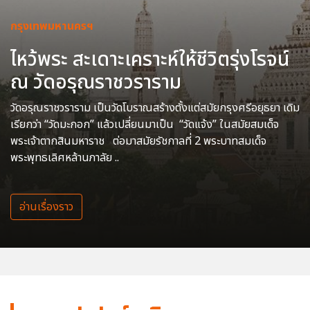
กรุงเทพมหานครฯ
ไหว้พระ สะเดาะเคราะห์ให้ชีวิตรุ่งโรจน์
ณ วัดอรุณราชวราราม
วัดอรุณราชวราราม เป็นวัดโบราณสร้างตั้งแต่สมัยกรุงศรีอยุธยา เดิม
เรียกว่า “วัดมะกอก” แล้วเปลี่ยนมาเป็น “วัดแจ้ง” ในสมัยสมเด็จ
พระเจ้าตากสินมหาราช ต่อมาสมัยรัชกาลที่ 2 พระบาทสมเด็จ
พระพุทธเลิศหล้านภาลัย ..
อ่านเรื่องราว