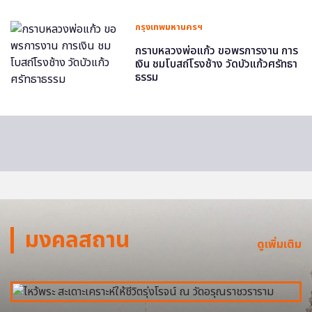
กรุงเทพมหานครฯ
กราบหลวงพ่อแก้ว ขอพรการงาน การ
เงิน ชมโบสถ์โรงช้าง วัดบัวแก้วศรัทธา
ธรรม
มงคลสถาน
ดูเพิ่มเติม