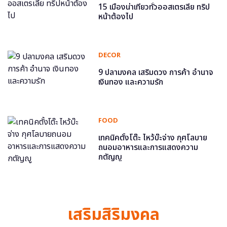
15 เมืองน่าเที่ยวทั่วออสเตรเลีย ทริป
หน้าต้องไป
DECOR
9 ปลามงคล เสริมดวง การค้า อำนาจ
เงินทอง และความรัก
FOOD
เทคนิคตั้งโต๊ะ ไหว้บ๊ะจ่าง กุศโลบาย
ถนอมอาหารและการแสดงความ
กตัญญู
เสริมสิริมงคล