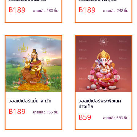
฿189
฿189
ขายแล้ว 180 ชิ้น
ขายแล้ว 242 ชิ้น
วอลเปเปอร์แม่นางกวัก
วอลเปเปอร์พระพิฆเนศ
ปางเด็ก
฿189
ขายแล้ว 155 ชิ้น
฿59
ขายแล้ว 589 ชิ้น