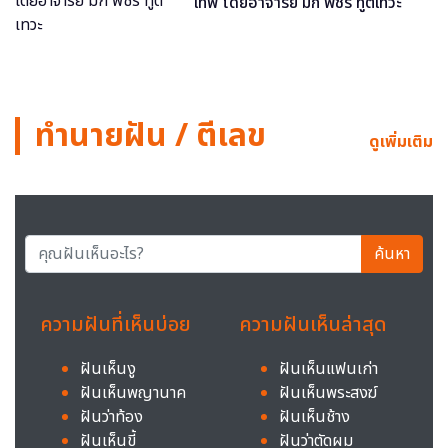
เทพ โดยอาจารย์ มิก พชร ทูตเทวะ
ทำนายฝัน / ตีเลข
ดูเพิ่มเติม
ค้นหา
ความฝันที่เห็นบ่อย
ความฝันเห็นล่าสุด
ฝันเห็นงู
ฝันเห็นแฟนเก่า
ฝันเห็นพญานาค
ฝันเห็นพระสงฆ์
ฝันว่าท้อง
ฝันเห็นช้าง
ฝันเห็นขี้
ฝันว่าตัดผม