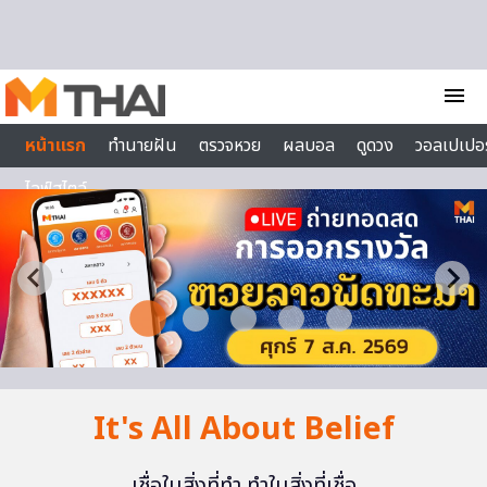
Skip to content
menu
หน้าแรก
ทำนายฝัน
ตรวจหวย
ผลบอล
ดูดวง
วอลเปเปอร
ไลฟ์สไตล์
It's All About Belief
เชื่อในสิ่งที่ทำ ทำในสิ่งที่เชื่อ