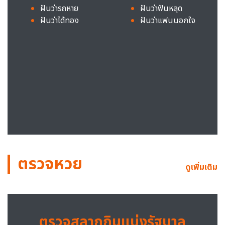
ฝันว่ารถหาย
ฝันว่าฟันหลุด
ฝันว่าได้ทอง
ฝันว่าแฟนนอกใจ
ตรวจหวย
ดูเพิ่มเติม
ตรวจสลากกินแบ่งรัฐบาล