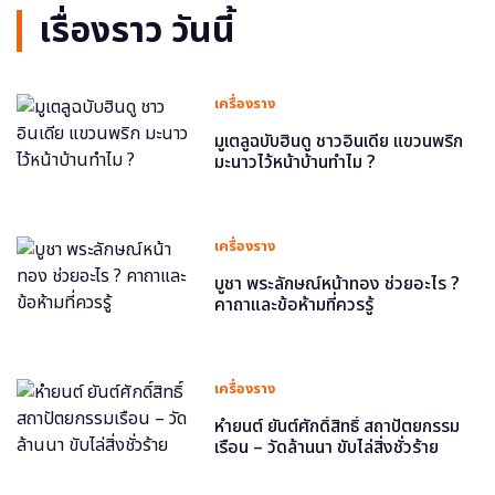
เรื่องราว วันนี้
เครื่องราง
มูเตลูฉบับฮินดู ชาวอินเดีย แขวนพริก
มะนาวไว้หน้าบ้านทำไม ?
เครื่องราง
บูชา พระลักษณ์หน้าทอง ช่วยอะไร ?
คาถาและข้อห้ามที่ควรรู้
เครื่องราง
หำยนต์ ยันต์ศักดิ์สิทธิ์ สถาปัตยกรรม
เรือน – วัดล้านนา ขับไล่สิ่งชั่วร้าย