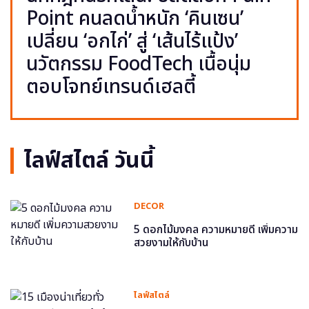
Point คนลดน้ำหนัก ‘คินเซน’
เปลี่ยน ‘อกไก่’ สู่ ‘เส้นไร้แป้ง’
นวัตกรรม FoodTech เนื้อนุ่ม
ตอบโจทย์เทรนด์เฮลตี้
ไลฟ์สไตล์ วันนี้
DECOR
5 ดอกไม้มงคล ความหมายดี เพิ่มความ
สวยงามให้กับบ้าน
ไลฟ์สไตล์