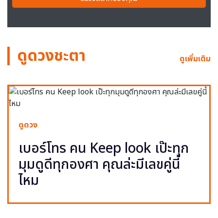
ดูดวงชะตา
ดูเพิ่มเติม
ดูดวง
เบอร์โทร คน Keep look เป๊ะทุก
มุมดูดีทุกองศา คุณล่ะมีเลขคู่นี้
ไหม