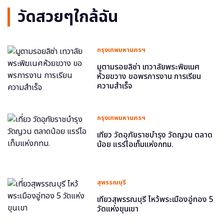
วัดสวยๆใกล้ฉัน
กรุงเทพมหานครฯ
มูตามรอยลิซ่า เทวาลัยพระพิฆเนศ
ห้วยขวาง ขอพรการงาน การเรียน
ความสำเร็จ
กรุงเทพมหานครฯ
เที่ยว วัดอุภัยราชบำรุง วัดญวน ตลาด
น้อย แรร์ไอเท็มแห่งกทม.
สุพรรณบุรี
เที่ยวสุพรรณบุรี ไหว้พระเมืองอู่ทอง 5
วัดแห่งขุนเขา