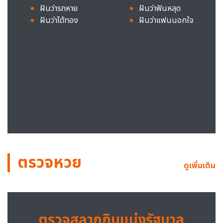
ฝันว่ารถหาย
ฝันว่าฟันหลุด
ฝันว่าได้ทอง
ฝันว่าแฟนนอกใจ
ตรวจหวย
ดูเพิ่มเติม
ตรวจสลากกินแบ่งรัฐบาล