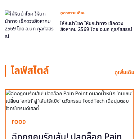
ดูดวงรายเดือน
ให้หินนำโชค ให้นกนำทาง เช็กดวง
สิงหาคม 2569 โดย อ.นก กุลภัสสรณ์
ไลฟ์สไตล์
ดูเพิ่มเติม
FOOD
ฉีกกฎคนรักเส้น! ปลดล็อก Pain