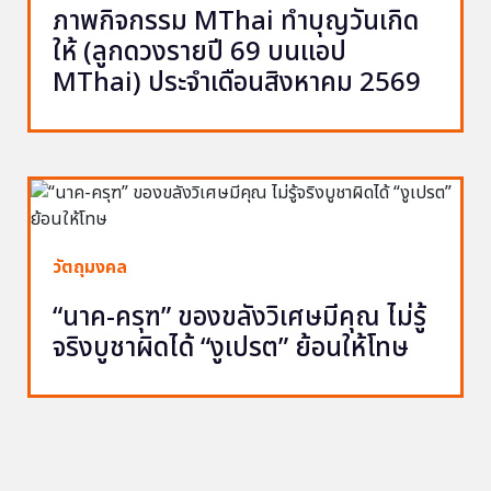
ภาพกิจกรรม MThai ทำบุญวันเกิด
ให้ (ลูกดวงรายปี 69 บนแอป
MThai) ประจำเดือนสิงหาคม 2569
วัตถุมงคล
“นาค-ครุฑ” ของขลังวิเศษมีคุณ ไม่รู้
จริงบูชาผิดได้ “งูเปรต” ย้อนให้โทษ