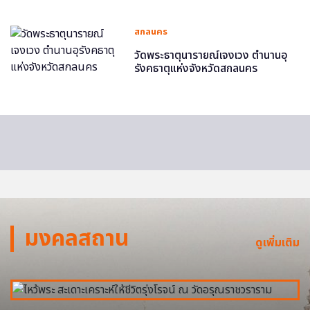
สกลนคร
วัดพระธาตุนารายณ์เจงเวง ตำนานอุ
รังคธาตุแห่งจังหวัดสกลนคร
มงคลสถาน
ดูเพิ่มเติม