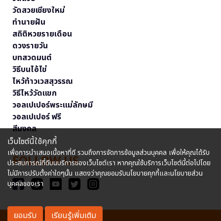
วัดสวยเชียงใหม่
ทำนายฝัน
สถิติหวยรายเดือน
ดวงรายวัน
บทสวดมนต์
วิธีบนไอ้ไข่
ไหว้ท้าวเวสสุวรรณ
วิธีไหว้วัดแขก
วอลเปเปอร์พระแม่ลักษมี
วอลเปเปอร์ ฟรี
สีมงคล
เว็บไซต์นี้ใช้คุกกี้
เพื่อการนำเสนอเนื้อหาที่ดี รวมถึงการจัดการข้อมูลส่วนบุคคล เพื่อให้คุณได้รับ
FOLLOW US
ประสบการณ์ที่ดีบนบริการของเว็บไซต์เรา หากคุณใช้บริการเว็บไซต์นี้ต่อไปโดย
ไม่มีการปรับตั้งค่าใดๆนั้น แสดงว่าคุณยอมรับนโยบายคุกกี้และนโยบายส่วน
บุคคลของเรา
ยอมรับ
เรียนรู้เพิ่มเติม