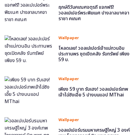
ฤกษ์ดีวันคเณศจตุรถี แจกฟรี!
วอลเปเปอร์พระพิฆเนศ ปางลาลบาคจา
ราชา คเณศ
Wallpaper
โหลดเลย! วอลเปเปอร์เจ้าแม่กวนอิม
ประทานพร ชุดเปิดคลัง รับทรัพย์ เพียง
59 บ.
Wallpaper
เพียง 59 บาท รับเฮง! วอลเปเปอร์เทพ
เจ้าไฉ่ซิงเอี๊ย 5 ปางบนแอป MThai
Wallpaper
วอลเปเปอร์บรมมหาเศรษฐีใหญ่ 3 องค์