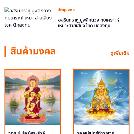
วัตถุมงคล
อสุรินทราหู มูพลิกดวง ทุบเคราะห์
เหมาะสายเสี่ยงโชค นักลงทุน
สินค้ามงคล
ดูเพิ่มเติม
วอลเปเปอร์พระสีวลี
วอลเปเปอร์ท้าวกุเวร