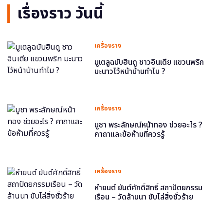
เรื่องราว วันนี้
เครื่องราง
มูเตลูฉบับฮินดู ชาวอินเดีย แขวนพริก
มะนาวไว้หน้าบ้านทำไม ?
เครื่องราง
บูชา พระลักษณ์หน้าทอง ช่วยอะไร ?
คาถาและข้อห้ามที่ควรรู้
เครื่องราง
หำยนต์ ยันต์ศักดิ์สิทธิ์ สถาปัตยกรรม
เรือน – วัดล้านนา ขับไล่สิ่งชั่วร้าย