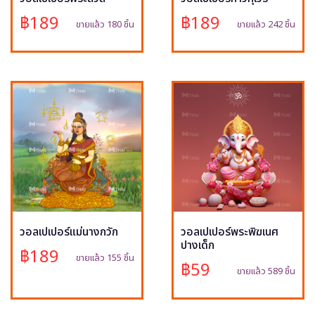
฿189
฿189
ขายแล้ว 180 ชิ้น
ขายแล้ว 242 ชิ้น
วอลเปเปอร์แม่นางกวัก
วอลเปเปอร์พระพิฆเนศ
ปางเด็ก
฿189
ขายแล้ว 155 ชิ้น
฿59
ขายแล้ว 589 ชิ้น