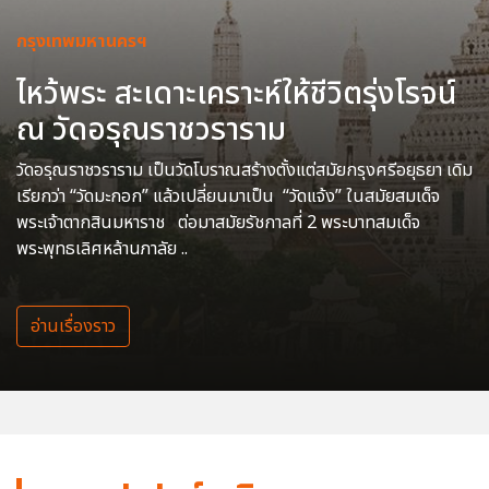
กรุงเทพมหานครฯ
ไหว้พระ สะเดาะเคราะห์ให้ชีวิตรุ่งโรจน์
ณ วัดอรุณราชวราราม
วัดอรุณราชวราราม เป็นวัดโบราณสร้างตั้งแต่สมัยกรุงศรีอยุธยา เดิม
เรียกว่า “วัดมะกอก” แล้วเปลี่ยนมาเป็น “วัดแจ้ง” ในสมัยสมเด็จ
พระเจ้าตากสินมหาราช ต่อมาสมัยรัชกาลที่ 2 พระบาทสมเด็จ
พระพุทธเลิศหล้านภาลัย ..
อ่านเรื่องราว