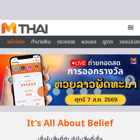
Skip to content
menu
หน้าแรก
ทำนายฝัน
ตรวจหวย
ผลบอล
ดูดวง
วอลเปเปอร
ไลฟ์สไตล์
It's All About Belief
เชื่อในสิ่งที่ทำ ทำในสิ่งที่เชื่อ