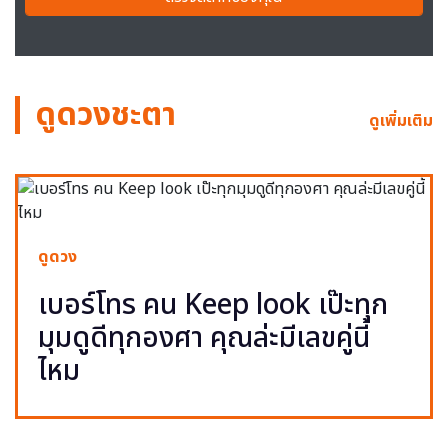
ดูดวงชะตา
ดูเพิ่มเติม
ดูดวง
เบอร์โทร คน Keep look เป๊ะทุก
มุมดูดีทุกองศา คุณล่ะมีเลขคู่นี้
ไหม