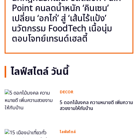
Point คนลดน้ำหนัก ‘คินเซน’
เปลี่ยน ‘อกไก่’ สู่ ‘เส้นไร้แป้ง’
นวัตกรรม FoodTech เนื้อนุ่ม
ตอบโจทย์เทรนด์เฮลตี้
ไลฟ์สไตล์ วันนี้
DECOR
5 ดอกไม้มงคล ความหมายดี เพิ่มความ
สวยงามให้กับบ้าน
ไลฟ์สไตล์