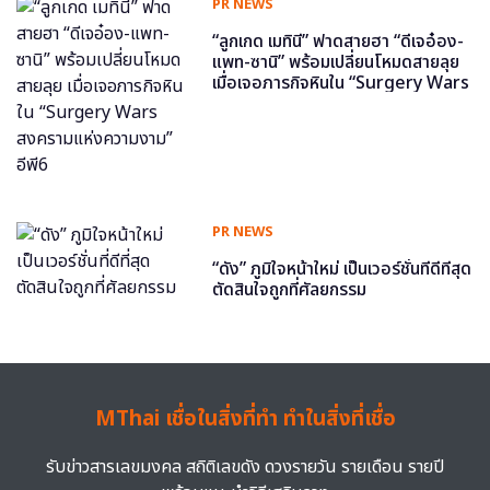
PR NEWS
“ลูกเกด เมทินี” ฟาดสายฮา “ดีเจอ๋อง-
แพท-ซานิ” พร้อมเปลี่ยนโหมดสายลุย
เมื่อเจอภารกิจหินใน “Surgery Wars
สงครามแห่งความงาม” อีพี6
PR NEWS
“ดัง” ภูมิใจหน้าใหม่ เป็นเวอร์ชั่นที่ดีที่สุด
ตัดสินใจถูกที่ศัลยกรรม
MThai เชื่อในสิ่งที่ทำ ทำในสิ่งที่เชื่อ
รับข่าวสารเลขมงคล สถิติเลขดัง ดวงรายวัน รายเดือน รายปี