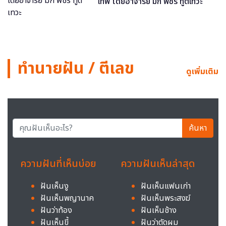
เทพ โดยอาจารย์ มิก พชร ทูตเทวะ
ทำนายฝัน / ตีเลข
ดูเพิ่มเติม
ค้นหา
ความฝันที่เห็นบ่อย
ความฝันเห็นล่าสุด
ฝันเห็นงู
ฝันเห็นแฟนเก่า
ฝันเห็นพญานาค
ฝันเห็นพระสงฆ์
ฝันว่าท้อง
ฝันเห็นช้าง
ฝันเห็นขี้
ฝันว่าตัดผม