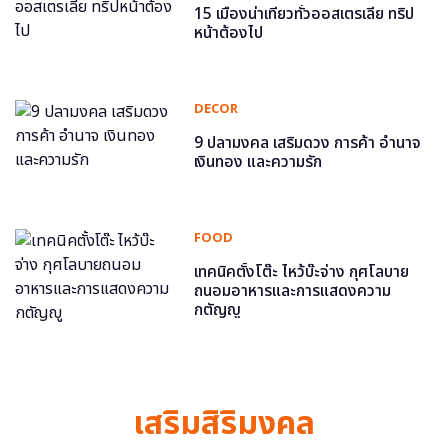
15 เมืองน่าเที่ยวทั่วออสเตรเลีย ทริป
หน้าต้องไป
DECOR
9 ปลามงคล เสริมดวง การค้า อำนาจ
เงินทอง และความรัก
FOOD
เทคนิคตั้งโต๊ะ ไหว้บ๊ะจ่าง กุศโลบาย
ถนอมอาหารและการแสดงความ
กตัญญู
เสริมสิริมงคล