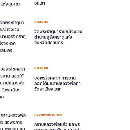
ขุนเขา
สกลนคร
วัดพระธาตุนารายณ์เจงเวง
ตำนานอุรังคธาตุแห่ง
จังหวัดสกลนคร
นครปฐม
ขอพรโชคลาภ การงาน
ลอดใต้มณฑปหลวงพ่อทา
วัดพะเนียงแตก
กรุงเทพมหานครฯ
กราบหลวงพ่อแก้ว ขอพร
การงาน การเงิน ชมโบสถ์