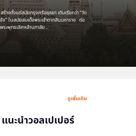
้างตั้งแต่สมัยกรุงศรีอยุธยา เดิมเรียกว่า “วัด
แจ้ง” ในสมัยสมเด็จพระเจ้าตากสินมหาราช ต่อ
พระพุทธเลิศหล้านภาลัย ..
ดูเพิ่มเติม
แนะนำวอลเปเปอร์