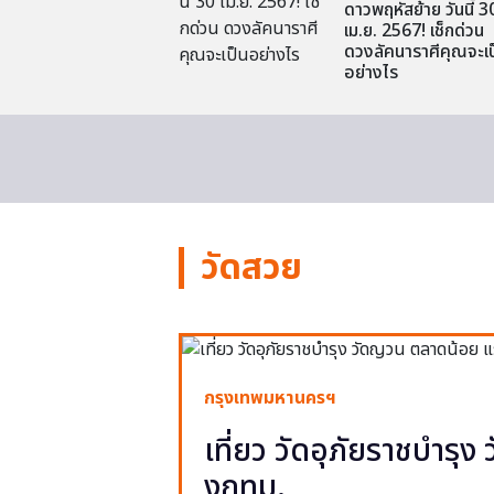
ดาวพฤหัสย้าย วันนี้ 3
เม.ย. 2567! เช็กด่วน
ดวงลัคนาราศีคุณจะเป
อย่างไร
วัดสวย
กรุงเทพมหานครฯ
เที่ยว วัดอุภัยราชบำรุ
งกทม.