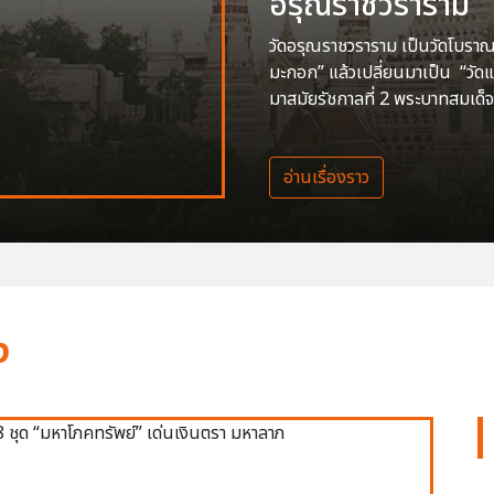
อรุณราชวราราม
วัดอรุณราชวราราม เป็นวัดโบราณสร
มะกอก” แล้วเปลี่ยนมาเป็น “วัด
มาสมัยรัชกาลที่ 2 พระบาทสมเด็จ
อ่านเรื่องราว
ง