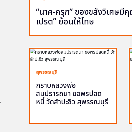
“นาค-ครุฑ” ของขลังวิเศษมีคุณ 
เปรต” ย้อนให้โทษ
สุพรรณบุรี
กราบหลวงพ่อ
สมปรารถนา ขอพรปลด
หนี้ วัดสำปะซิว สุพรรณบุรี
อ