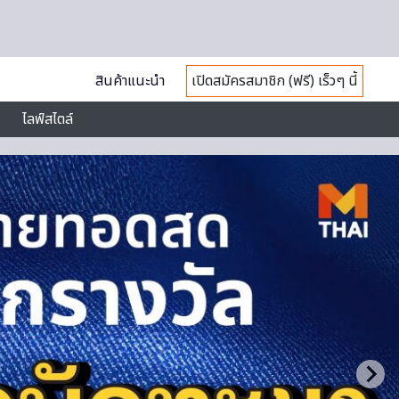
สินค้าแนะนำ
เปิดสมัครสมาชิก (ฟรี) เร็วๆ นี้
ไลฟ์สไตล์