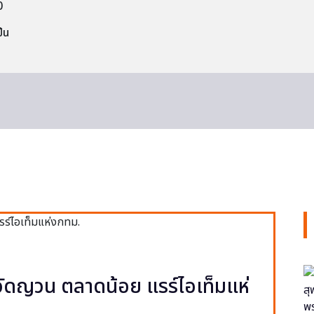
0
็น
ง วัดญวน ตลาดน้อย แรร์ไอเท็มแห่