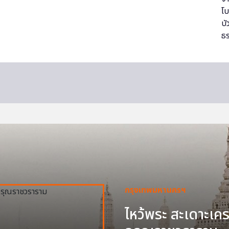
กรุงเทพมหานครฯ
ไหว้พระ สะเดาะเครา