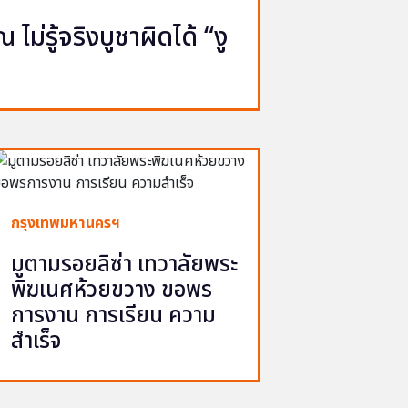
ไม่รู้จริงบูชาผิดได้ “งู
กรุงเทพมหานครฯ
มูตามรอยลิซ่า เทวาลัยพระ
พิฆเนศห้วยขวาง ขอพร
การงาน การเรียน ความ
สำเร็จ