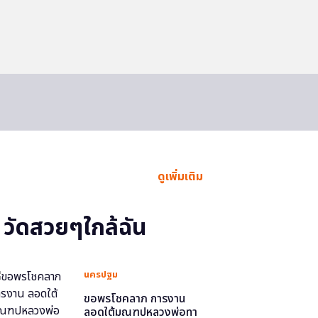
ดูเพิ่มเติม
วัดสวยๆใกล้ฉัน
นครปฐม
ขอพรโชคลาภ การงาน
ลอดใต้มณฑปหลวงพ่อทา