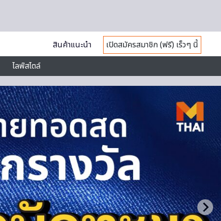
สินค้าแนะนำ
เปิดสมัครสมาชิก (ฟรี) เร็วๆ นี้
ไลฟ์สไตล์