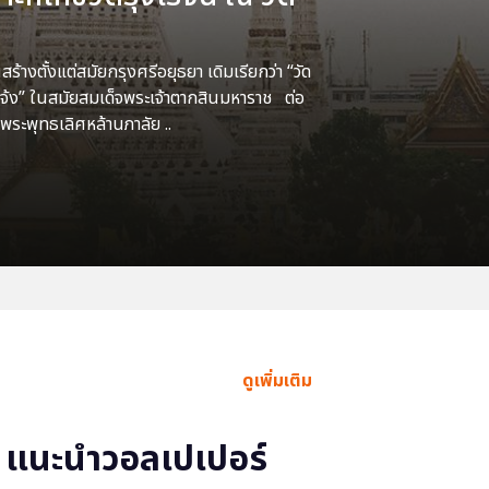
้างตั้งแต่สมัยกรุงศรีอยุธยา เดิมเรียกว่า “วัด
แจ้ง” ในสมัยสมเด็จพระเจ้าตากสินมหาราช ต่อ
พระพุทธเลิศหล้านภาลัย ..
ดูเพิ่มเติม
แนะนำวอลเปเปอร์