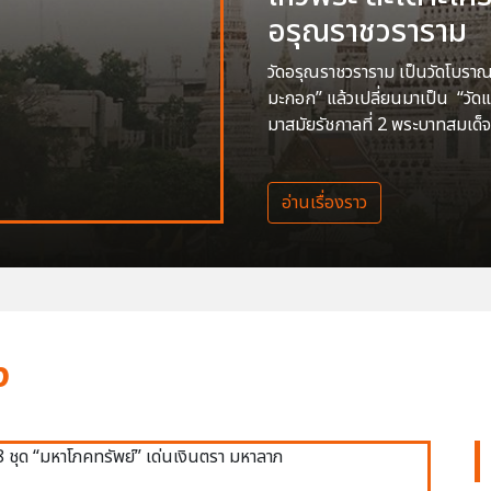
อรุณราชวราราม
วัดอรุณราชวราราม เป็นวัดโบราณสร
มะกอก” แล้วเปลี่ยนมาเป็น “วัด
มาสมัยรัชกาลที่ 2 พระบาทสมเด็จ
อ่านเรื่องราว
ง