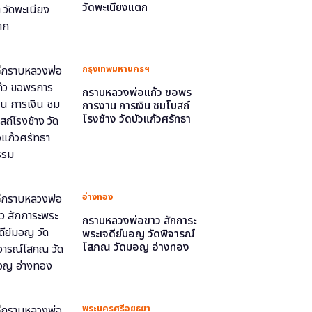
วัดพะเนียงแตก
กรุงเทพมหานครฯ
กราบหลวงพ่อแก้ว ขอพร
การงาน การเงิน ชมโบสถ์
โรงช้าง วัดบัวแก้วศรัทธา
ธรรม
อ่างทอง
กราบหลวงพ่อขาว สักการะ
พระเจดีย์มอญ วัดพิจารณ์
โสภณ วัดมอญ อ่างทอง
พระนครศรีอยุธยา