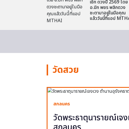
เช็ก ดวงปี 2569 โดย
อ.มิก พชร พลิกดวง
ชะตามาอยู่ในมือคุณ
แล้ววันนี้ที่แอป MTH
วัดสวย
สกลนคร
วัดพระธาตุนารายณ์เจงเ
สกลนคร