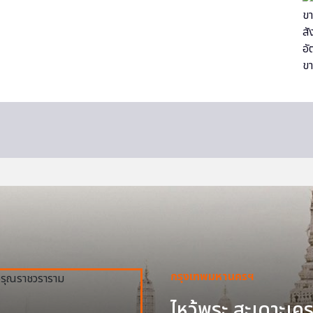
กรุงเทพมหานครฯ
ไหว้พระ สะเดาะเครา