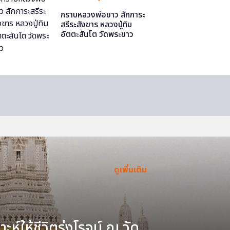
กราบหลวงพ่อขาว สักการะ
สรีระสังขาร หลวงปู่ทิม
อัตตะสันโต วัดพระขาว
ดูเพิ่มเติม
ะห์ให้ชีวิตรุ่งโรจน์ ณ วัด