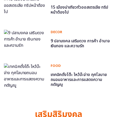
15 เมืองน่าเที่ยวทั่วออสเตรเลีย ทริป
หน้าต้องไป
DECOR
9 ปลามงคล เสริมดวง การค้า อำนาจ
เงินทอง และความรัก
FOOD
เทคนิคตั้งโต๊ะ ไหว้บ๊ะจ่าง กุศโลบาย
ถนอมอาหารและการแสดงความ
กตัญญู
เสริมสิริมงคล