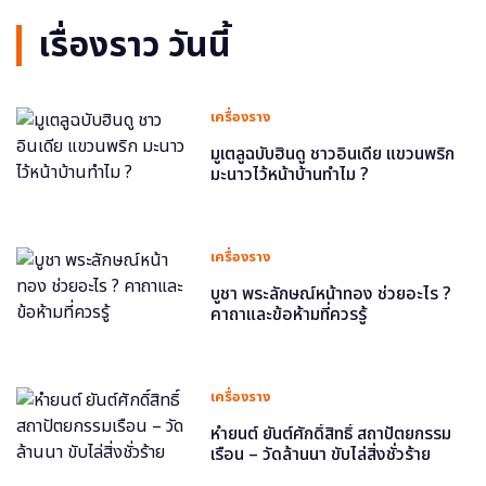
เรื่องราว วันนี้
เครื่องราง
มูเตลูฉบับฮินดู ชาวอินเดีย แขวนพริก
มะนาวไว้หน้าบ้านทำไม ?
เครื่องราง
บูชา พระลักษณ์หน้าทอง ช่วยอะไร ?
คาถาและข้อห้ามที่ควรรู้
เครื่องราง
หำยนต์ ยันต์ศักดิ์สิทธิ์ สถาปัตยกรรม
เรือน – วัดล้านนา ขับไล่สิ่งชั่วร้าย