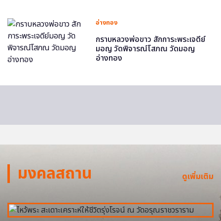
อ่างทอง
กราบหลวงพ่อขาว สักการะพระเจดีย์
มอญ วัดพิจารณ์โสภณ วัดมอญ
อ่างทอง
มงคลสถาน
ดูเพิ่มเติม