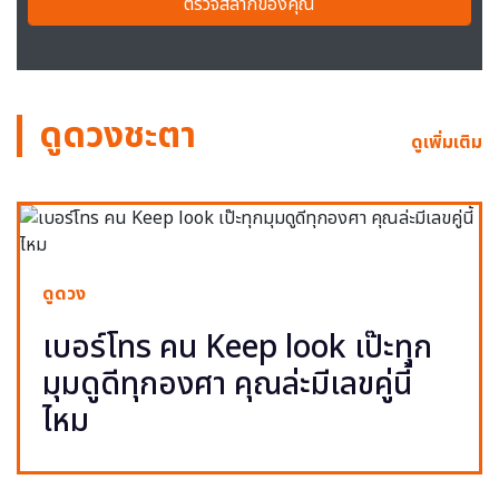
ตรวจสลากของคุณ
ดูดวงชะตา
ดูเพิ่มเติม
ดูดวง
เบอร์โทร คน Keep look เป๊ะทุก
มุมดูดีทุกองศา คุณล่ะมีเลขคู่นี้
ไหม