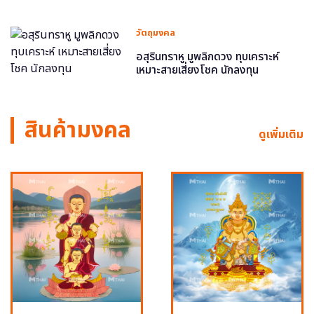
วัตถุมงคล
อสุรินทราหู มูพลิกดวง ทุบเคราะห์
เหมาะสายเสี่ยงโชค นักลงทุน
สินค้ามงคล
ดูเพิ่มเติม