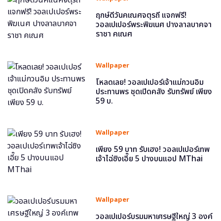
ฤกษ์ดีวันคเณศจตุรถี แจกฟรี!
วอลเปเปอร์พระพิฆเนศ ปางลาลบาคจา
ราชา คเณศ
Wallpaper
โหลดเลย! วอลเปเปอร์เจ้าแม่กวนอิม
ประทานพร ชุดเปิดคลัง รับทรัพย์ เพียง
59 บ.
Wallpaper
เพียง 59 บาท รับเฮง! วอลเปเปอร์เทพ
เจ้าไฉ่ซิงเอี๊ย 5 ปางบนแอป MThai
Wallpaper
วอลเปเปอร์บรมมหาเศรษฐีใหญ่ 3 องค์