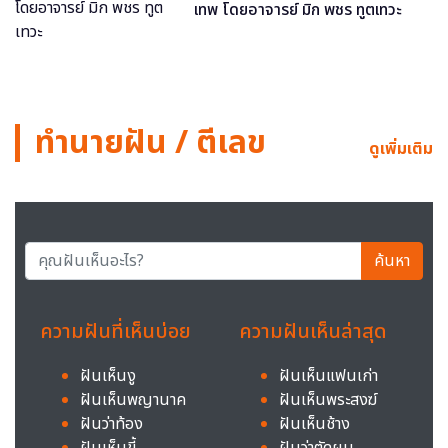
เทพ โดยอาจารย์ มิก พชร ทูตเทวะ
ทำนายฝัน / ตีเลข
ดูเพิ่มเติม
ค้นหา
ความฝันที่เห็นบ่อย
ความฝันเห็นล่าสุด
ฝันเห็นงู
ฝันเห็นแฟนเก่า
ฝันเห็นพญานาค
ฝันเห็นพระสงฆ์
ฝันว่าท้อง
ฝันเห็นช้าง
ฝันเห็นขี้
ฝันว่าตัดผม