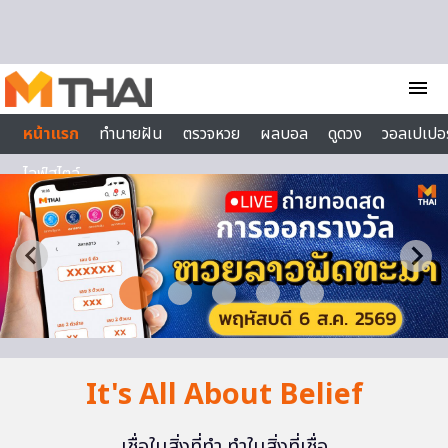
Skip to content
menu
หน้าแรก
ทำนายฝัน
ตรวจหวย
ผลบอล
ดูดวง
วอลเปเปอร
ไลฟ์สไตล์
It's All About Belief
เชื่อในสิ่งที่ทำ ทำในสิ่งที่เชื่อ