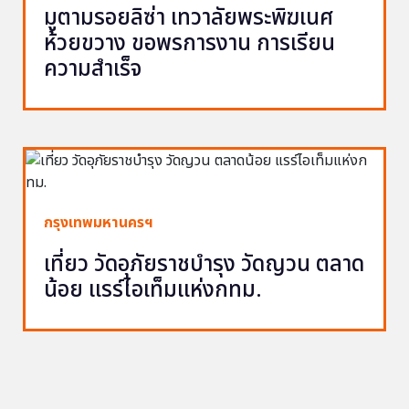
มูตามรอยลิซ่า เทวาลัยพระพิฆเนศ
ห้วยขวาง ขอพรการงาน การเรียน
ความสำเร็จ
กรุงเทพมหานครฯ
เที่ยว วัดอุภัยราชบำรุง วัดญวน ตลาด
น้อย แรร์ไอเท็มแห่งกทม.