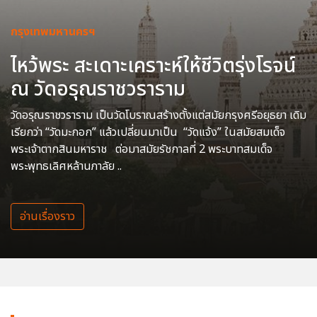
กรุงเทพมหานครฯ
ไหว้พระ สะเดาะเคราะห์ให้ชีวิตรุ่งโรจน์
ณ วัดอรุณราชวราราม
วัดอรุณราชวราราม เป็นวัดโบราณสร้างตั้งแต่สมัยกรุงศรีอยุธยา เดิม
เรียกว่า “วัดมะกอก” แล้วเปลี่ยนมาเป็น “วัดแจ้ง” ในสมัยสมเด็จ
พระเจ้าตากสินมหาราช ต่อมาสมัยรัชกาลที่ 2 พระบาทสมเด็จ
พระพุทธเลิศหล้านภาลัย ..
อ่านเรื่องราว