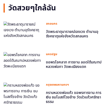
วัดสวยๆใกล้ฉัน
สกลนคร
วัดพระธาตุนารายณ์เจงเวง ตำนานอุ
รังคธาตุแห่งจังหวัดสกลนคร
นครปฐม
ขอพรโชคลาภ การงาน ลอดใต้มณฑป
หลวงพ่อทา วัดพะเนียงแตก
กรุงเทพมหานครฯ
กราบหลวงพ่อแก้ว ขอพรการงาน การ
เงิน ชมโบสถ์โรงช้าง วัดบัวแก้วศรัทธา
ธรรม