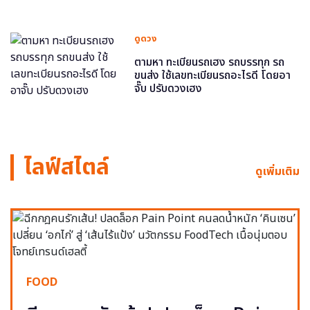
ดูดวง
ตามหา ทะเบียนรถเฮง รถบรรทุก รถ
ขนส่ง ใช้เลขทะเบียนรถอะไรดี โดยอา
จั๊บ ปรับดวงเฮง
ไลฟ์สไตล์
ดูเพิ่มเติม
FOOD