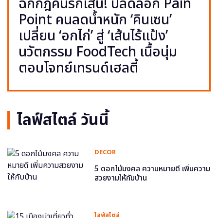
ฉีกกฎคนรักเส้น! ปลดล็อก Pain
Point คนลดน้ำหนัก ‘คินเซน’
เปลี่ยน ‘อกไก่’ สู่ ‘เส้นไร้แป้ง’
นวัตกรรม FoodTech เนื้อนุ่ม
ตอบโจทย์เทรนด์เฮลตี้
ไลฟ์สไตล์ วันนี้
DECOR
5 ดอกไม้มงคล ความหมายดี เพิ่มความ
สวยงามให้กับบ้าน
ไลฟ์สไตล์