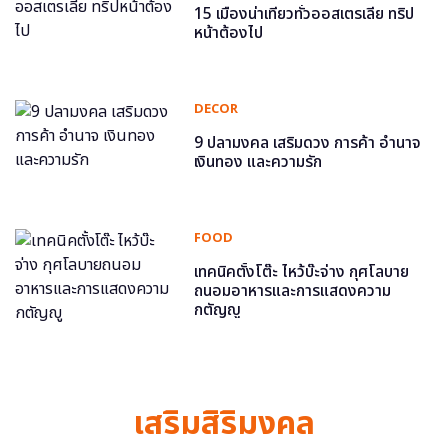
15 เมืองน่าเที่ยวทั่วออสเตรเลีย ทริป
หน้าต้องไป
DECOR
9 ปลามงคล เสริมดวง การค้า อำนาจ
เงินทอง และความรัก
FOOD
เทคนิคตั้งโต๊ะ ไหว้บ๊ะจ่าง กุศโลบาย
ถนอมอาหารและการแสดงความ
กตัญญู
เสริมสิริมงคล