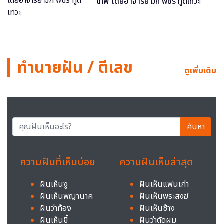
เทพ โดยอาจารย์ มิก พชร ทูตเทวะ
ทำนายฝัน / ตีเลข
ดูเพิ่มเติม
ค้นหา
ความฝันที่เห็นบ่อย
ความฝันเห็นล่าสุด
ฝันเห็นงู
ฝันเห็นแฟนเก่า
ฝันเห็นพญานาค
ฝันเห็นพระสงฆ์
ฝันว่าท้อง
ฝันเห็นช้าง
ฝันเห็นขี้
ฝันว่าตัดผม