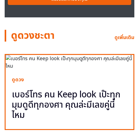
ดูดวงชะตา
ดูเพิ่มเติม
ดูดวง
เบอร์โทร คน Keep look เป๊ะทุก
มุมดูดีทุกองศา คุณล่ะมีเลขคู่นี้
ไหม