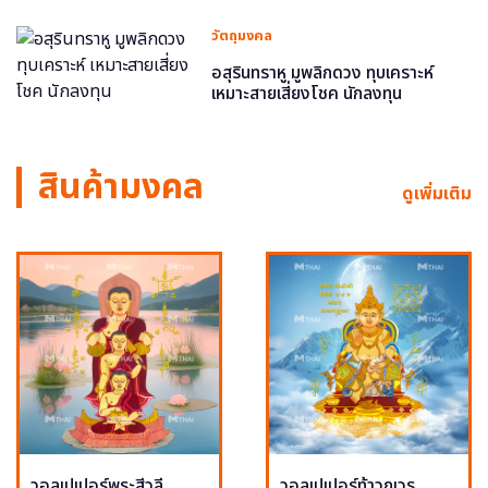
วัตถุมงคล
อสุรินทราหู มูพลิกดวง ทุบเคราะห์
เหมาะสายเสี่ยงโชค นักลงทุน
สินค้ามงคล
ดูเพิ่มเติม
วอลเปเปอร์พระสีวลี
วอลเปเปอร์ท้าวกุเวร