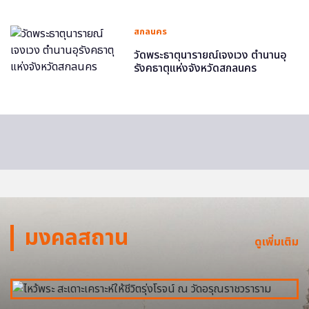
สกลนคร
วัดพระธาตุนารายณ์เจงเวง ตำนานอุ
รังคธาตุแห่งจังหวัดสกลนคร
มงคลสถาน
ดูเพิ่มเติม