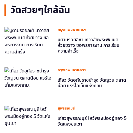
วัดสวยๆใกล้ฉัน
กรุงเทพมหานครฯ
มูตามรอยลิซ่า เทวาลัยพระพิฆเนศ
ห้วยขวาง ขอพรการงาน การเรียน
ความสำเร็จ
กรุงเทพมหานครฯ
เที่ยว วัดอุภัยราชบำรุง วัดญวน ตลาด
น้อย แรร์ไอเท็มแห่งกทม.
สุพรรณบุรี
เที่ยวสุพรรณบุรี ไหว้พระเมืองอู่ทอง 5
วัดแห่งขุนเขา