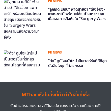
PR NEWS
“ลูกเกด เมทินี” ฟาดสายฮา “ดีเจอ๋อง-
แพท-ซานิ” พร้อมเปลี่ยนโหมดสายลุย
เมื่อเจอภารกิจหินใน “Surgery Wars
สงครามแห่งความงาม” อีพี6
PR NEWS
“ดัง” ภูมิใจหน้าใหม่ เป็นเวอร์ชั่นที่ดีที่สุด
ตัดสินใจถูกที่ศัลยกรรม
MThai เชื่อในสิ่งที่ทำ ทำในสิ่งที่เชื่อ
รับข่าวสารเลขมงคล สถิติเลขดัง ดวงรายวัน รายเดือน รายปี