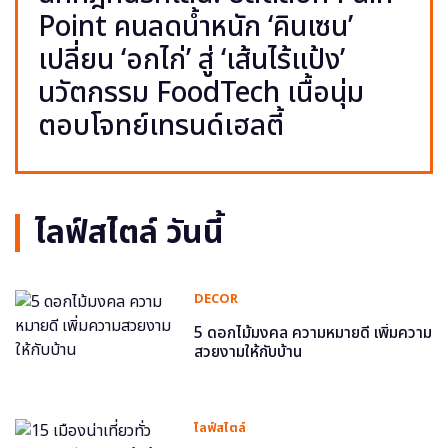
Point คนลดน้ำหนัก ‘คินเซน’
เปลี่ยน ‘อกไก่’ สู่ ‘เส้นไร้แป้ง’
นวัตกรรม FoodTech เนื้อนุ่ม
ตอบโจทย์เทรนด์เฮลตี้
ไลฟ์สไตล์ วันนี้
DECOR
5 ดอกไม้มงคล ความหมายดี เพิ่มความ
สวยงามให้กับบ้าน
ไลฟ์สไตล์