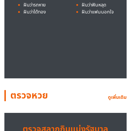
ฝันว่ารถหาย
ฝันว่าฟันหลุด
ฝันว่าได้ทอง
ฝันว่าแฟนนอกใจ
ตรวจหวย
ดูเพิ่มเติม
ตรวจสลากกินแบ่งรัฐบาล