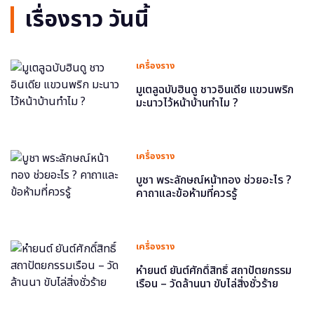
เรื่องราว วันนี้
เครื่องราง
มูเตลูฉบับฮินดู ชาวอินเดีย แขวนพริก
มะนาวไว้หน้าบ้านทำไม ?
เครื่องราง
บูชา พระลักษณ์หน้าทอง ช่วยอะไร ?
คาถาและข้อห้ามที่ควรรู้
เครื่องราง
หำยนต์ ยันต์ศักดิ์สิทธิ์ สถาปัตยกรรม
เรือน – วัดล้านนา ขับไล่สิ่งชั่วร้าย