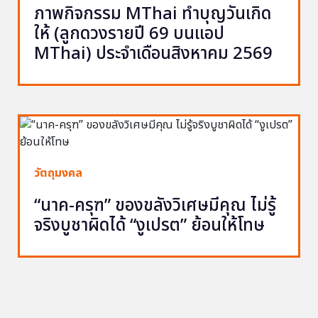
ภาพกิจกรรม MThai ทำบุญวันเกิด
ให้ (ลูกดวงรายปี 69 บนแอป
MThai) ประจำเดือนสิงหาคม 2569
วัตถุมงคล
“นาค-ครุฑ” ของขลังวิเศษมีคุณ ไม่รู้
จริงบูชาผิดได้ “งูเปรต” ย้อนให้โทษ