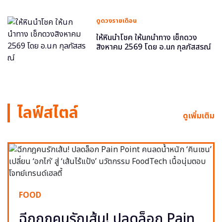
ดูดวงรายเดือน
ให้หินนำโชค ให้นกนำทาง เช็กดวง
สิงหาคม 2569 โดย อ.นก กุลภัสสรณ์
ไลฟ์สไตล์
ดูเพิ่มเติม
FOOD
ฉีกกฎคนรักเส้น! ปลดล็อก Pain