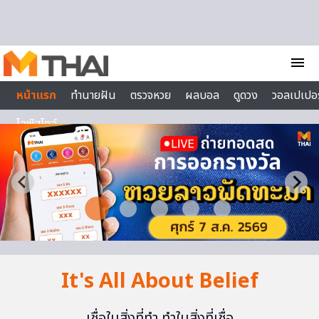
Skip to content
menu
หน้าแรก
ทำนายฝัน
ตรวจหวย
ผลบอล
ดูดวง
วอลเปเปอร
ไลฟ์สไตล์
It's All About Belief
เชื่อในสิ่งที่ทำ ทำในสิ่งที่เชื่อ