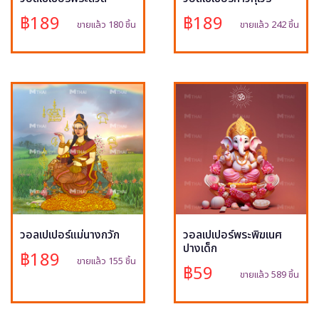
฿189
฿189
ขายแล้ว 180 ชิ้น
ขายแล้ว 242 ชิ้น
วอลเปเปอร์แม่นางกวัก
วอลเปเปอร์พระพิฆเนศ
ปางเด็ก
฿189
ขายแล้ว 155 ชิ้น
฿59
ขายแล้ว 589 ชิ้น