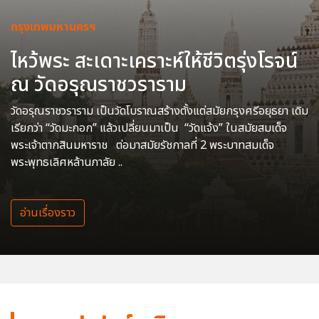
กรุงเทพมหานครฯ
ไหว้พระ สะเดาะเคราะห์ให้ชีวิตรุ่งโรจน์
ณ วัดอรุณราชวราราม
วัดอรุณราชวราราม เป็นวัดโบราณสร้างตั้งแต่สมัยกรุงศรีอยุธยา เดิม
เรียกว่า “วัดมะกอก” แล้วเปลี่ยนมาเป็น “วัดแจ้ง” ในสมัยสมเด็จ
พระเจ้าตากสินมหาราช ต่อมาสมัยรัชกาลที่ 2 พระบาทสมเด็จ
พระพุทธเลิศหล้านภาลัย ..
อ่านเรื่องราว