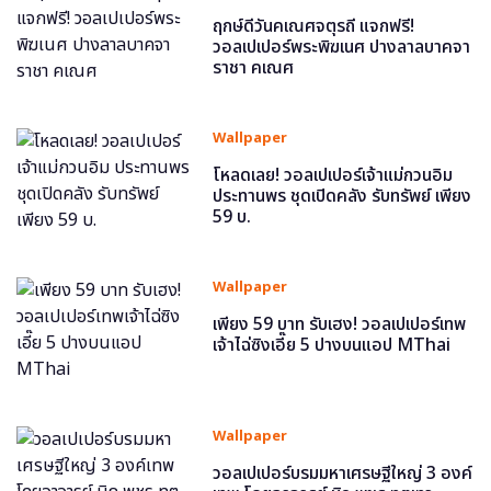
ฤกษ์ดีวันคเณศจตุรถี แจกฟรี!
วอลเปเปอร์พระพิฆเนศ ปางลาลบาคจา
ราชา คเณศ
Wallpaper
โหลดเลย! วอลเปเปอร์เจ้าแม่กวนอิม
ประทานพร ชุดเปิดคลัง รับทรัพย์ เพียง
59 บ.
Wallpaper
เพียง 59 บาท รับเฮง! วอลเปเปอร์เทพ
เจ้าไฉ่ซิงเอี๊ย 5 ปางบนแอป MThai
Wallpaper
วอลเปเปอร์บรมมหาเศรษฐีใหญ่ 3 องค์