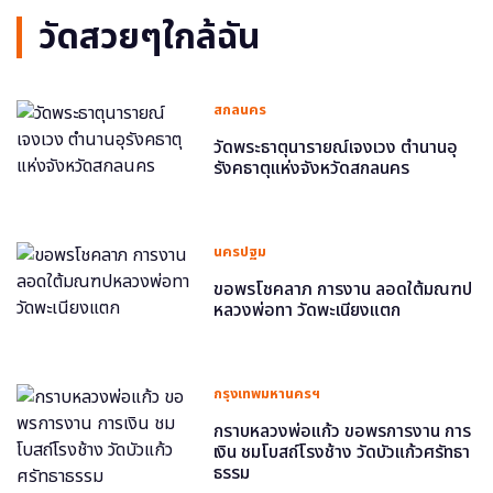
วัดสวยๆใกล้ฉัน
สกลนคร
วัดพระธาตุนารายณ์เจงเวง ตำนานอุ
รังคธาตุแห่งจังหวัดสกลนคร
นครปฐม
ขอพรโชคลาภ การงาน ลอดใต้มณฑป
หลวงพ่อทา วัดพะเนียงแตก
กรุงเทพมหานครฯ
กราบหลวงพ่อแก้ว ขอพรการงาน การ
เงิน ชมโบสถ์โรงช้าง วัดบัวแก้วศรัทธา
ธรรม