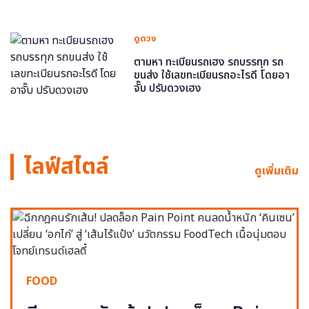
ดูดวง
ตามหา ทะเบียนรถเฮง รถบรรทุก รถ
ขนส่ง ใช้เลขทะเบียนรถอะไรดี โดยอา
จั๊บ ปรับดวงเฮง
ไลฟ์สไตล์
ดูเพิ่มเติม
FOOD