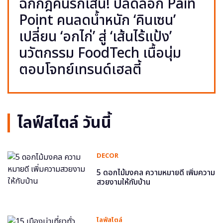
ฉีกกฎคนรักเส้น! ปลดล็อก Pain
Point คนลดน้ำหนัก ‘คินเซน’
เปลี่ยน ‘อกไก่’ สู่ ‘เส้นไร้แป้ง’
นวัตกรรม FoodTech เนื้อนุ่ม
ตอบโจทย์เทรนด์เฮลตี้
ไลฟ์สไตล์ วันนี้
DECOR
5 ดอกไม้มงคล ความหมายดี เพิ่มความ
สวยงามให้กับบ้าน
ไลฟ์สไตล์