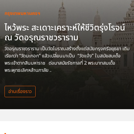
กรุงเทพมหานครฯ
ไหว้พระ สะเดาะเคราะห์ให้ชีวิตรุ่งโรจน์
ณ วัดอรุณราชวราราม
วัดอรุณราชวราราม เป็นวัดโบราณสร้างตั้งแต่สมัยกรุงศรีอยุธยา เดิม
เรียกว่า “วัดมะกอก” แล้วเปลี่ยนมาเป็น “วัดแจ้ง” ในสมัยสมเด็จ
พระเจ้าตากสินมหาราช ต่อมาสมัยรัชกาลที่ 2 พระบาทสมเด็จ
พระพุทธเลิศหล้านภาลัย ..
อ่านเรื่องราว