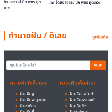
เทพ โดยอาจารย์ มิก พชร ทูตเทวะ
ทำนายฝัน / ตีเลข
ดูเพิ่มเติม
ค้นหา
ความฝันที่เห็นบ่อย
ความฝันเห็นล่าสุด
ฝันเห็นงู
ฝันเห็นแฟนเก่า
ฝันเห็นพญานาค
ฝันเห็นพระสงฆ์
ฝันว่าท้อง
ฝันเห็นช้าง
ฝันเห็นขี้
ฝันว่าตัดผม