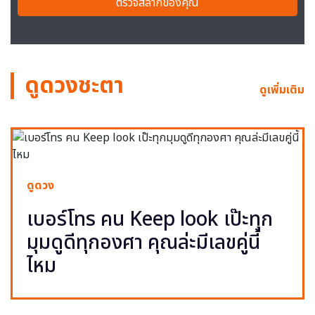
ตรวจสลากของคุณ
ดูดวงชะตา
ดูเพิ่มเติม
ดูดวง
เบอร์โทร คน Keep look เป๊ะทุก
มุมดูดีทุกองศา คุณล่ะมีเลขคู่นี้
ไหม