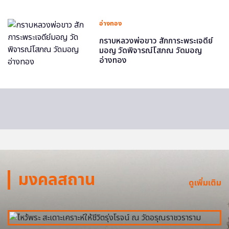
อ่างทอง
กราบหลวงพ่อขาว สักการะพระเจดีย์
มอญ วัดพิจารณ์โสภณ วัดมอญ
อ่างทอง
มงคลสถาน
ดูเพิ่มเติม