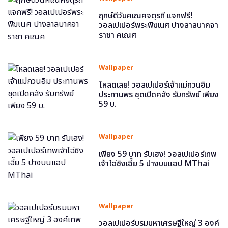
ฤกษ์ดีวันคเณศจตุรถี แจกฟรี!
วอลเปเปอร์พระพิฆเนศ ปางลาลบาคจา
ราชา คเณศ
Wallpaper
โหลดเลย! วอลเปเปอร์เจ้าแม่กวนอิม
ประทานพร ชุดเปิดคลัง รับทรัพย์ เพียง
59 บ.
Wallpaper
เพียง 59 บาท รับเฮง! วอลเปเปอร์เทพ
เจ้าไฉ่ซิงเอี๊ย 5 ปางบนแอป MThai
Wallpaper
วอลเปเปอร์บรมมหาเศรษฐีใหญ่ 3 องค์