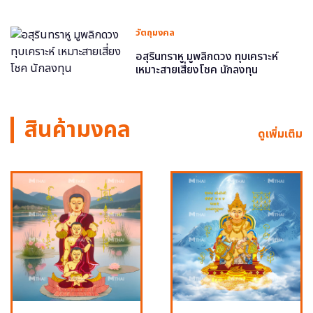
วัตถุมงคล
อสุรินทราหู มูพลิกดวง ทุบเคราะห์
เหมาะสายเสี่ยงโชค นักลงทุน
สินค้ามงคล
ดูเพิ่มเติม