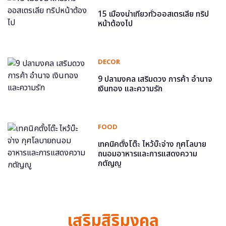
15 เมืองน่าเที่ยวทั่วออสเตรเลีย ทริป
หน้าต้องไป
DECOR
9 ปลามงคล เสริมดวง การค้า อำนาจ
เงินทอง และความรัก
FOOD
เทคนิคตั้งโต๊ะ ไหว้บ๊ะจ่าง กุศโลบาย
ถนอมอาหารและการแสดงความ
กตัญญู
เสริมสิริมงคล