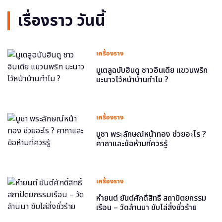
เรื่องราว วันนี้
เครื่องราง
มูเตลูฉบับฮินดู ชาวอินเดีย แขวนพริก
มะนาวไว้หน้าบ้านทำไม ?
เครื่องราง
บูชา พระลักษณ์หน้าทอง ช่วยอะไร ?
คาถาและข้อห้ามที่ควรรู้
เครื่องราง
หำยนต์ ยันต์ศักดิ์สิทธิ์ สถาปัตยกรรม
เรือน – วัดล้านนา ขับไล่สิ่งชั่วร้าย