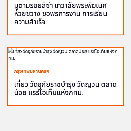
มูตามรอยลิซ่า เทวาลัยพระพิฆเนศ
ห้วยขวาง ขอพรการงาน การเรียน
ความสำเร็จ
กรุงเทพมหานครฯ
เที่ยว วัดอุภัยราชบำรุง วัดญวน ตลาด
น้อย แรร์ไอเท็มแห่งกทม.