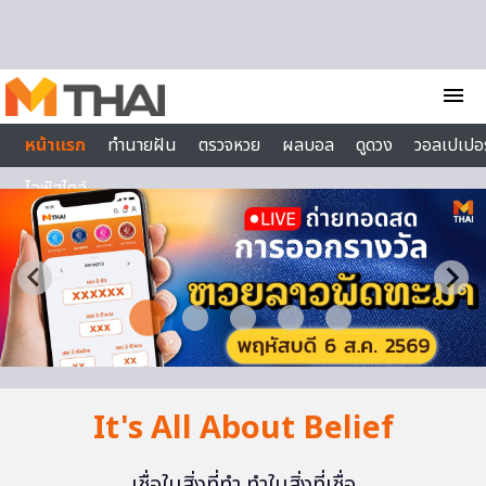
Skip to content
menu
หน้าแรก
ทำนายฝัน
ตรวจหวย
ผลบอล
ดูดวง
วอลเปเปอร
ไลฟ์สไตล์
It's All About Belief
เชื่อในสิ่งที่ทำ ทำในสิ่งที่เชื่อ