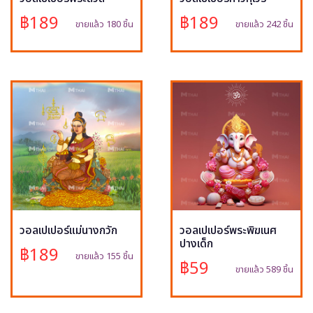
฿189
฿189
ขายแล้ว 180 ชิ้น
ขายแล้ว 242 ชิ้น
วอลเปเปอร์แม่นางกวัก
วอลเปเปอร์พระพิฆเนศ
ปางเด็ก
฿189
ขายแล้ว 155 ชิ้น
฿59
ขายแล้ว 589 ชิ้น