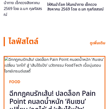
ให้หินนำโชค ให้นกนำทาง เช็กดวง
สิงหาคม 2569 โดย อ.นก กุลภัสสรณ์
ไลฟ์สไตล์
ดูเพิ่มเติม
FOOD
ฉีกกฎคนรักเส้น! ปลดล็อก Pain
Point คนลดน้ำหนัก ‘คินเซน’