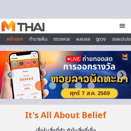
Skip to content
menu
หน้าแรก
ทำนายฝัน
ตรวจหวย
ผลบอล
ดูดวง
วอลเปเปอร
ไลฟ์สไตล์
It's All About Belief
เชื่อในสิ่งที่ทำ ทำในสิ่งที่เชื่อ