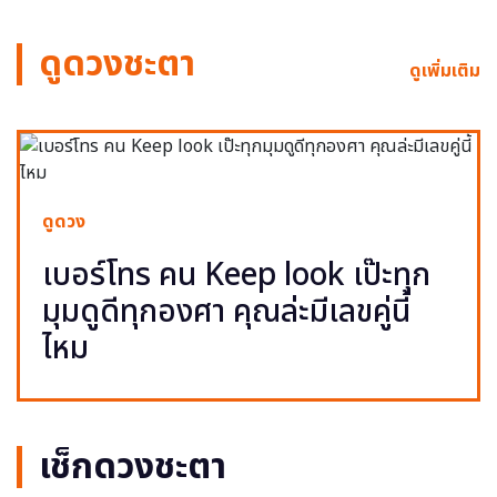
ดูดวงชะตา
ดูเพิ่มเติม
ดูดวง
เบอร์โทร คน Keep look เป๊ะทุก
มุมดูดีทุกองศา คุณล่ะมีเลขคู่นี้
ไหม
เช็กดวงชะตา