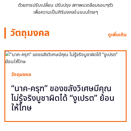
ด้วยการปรับเปลี่ยน ปรับปรุง สภาพแวดล้อมรอบๆตัว
เพื่อความเป็นศิริมงคลในแบบไทยๆ
วัตถุมงคล
ดูเพิ่มเติม
วัตถุมงคล
“นาค-ครุฑ” ของขลังวิเศษมีคุณ
ไม่รู้จริงบูชาผิดได้ “งูเปรต” ย้อน
ให้โทษ