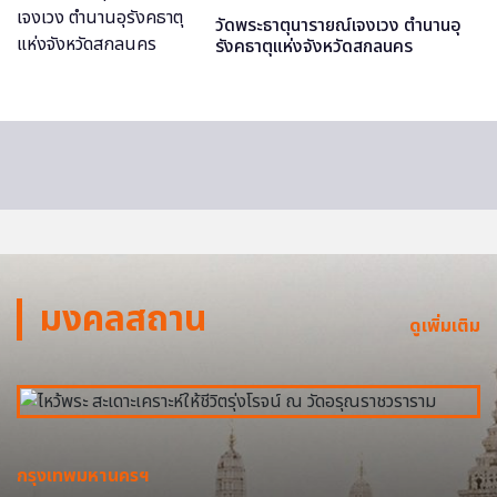
วัดพระธาตุนารายณ์เจงเวง ตำนานอุ
รังคธาตุแห่งจังหวัดสกลนคร
มงคลสถาน
ดูเพิ่มเติม
กรุงเทพมหานครฯ