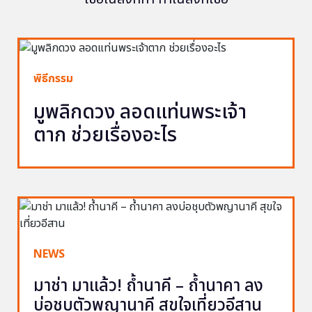
พิธีกรรม
มูพลิกดวง ลอดแท่นพระเจ้า
ตาก ช่วยเรื่องอะไร
NEWS
มาช่า มาแล้ว! ถ้ำนาคี – ถ้ำนาคา ลง
บ่อชุบตัวพญานาคี สุขใจเที่ยวอีสาน