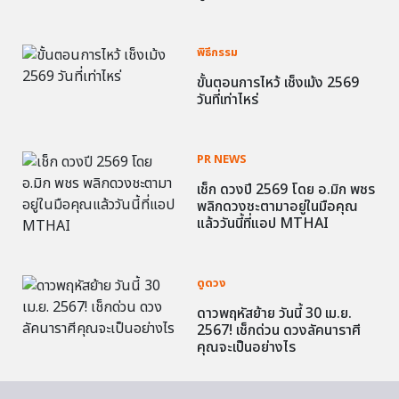
พิธีกรรม
ขั้นตอนการไหว้ เช็งเม้ง 2569
วันที่เท่าไหร่
PR NEWS
เช็ก ดวงปี 2569 โดย อ.มิก พชร
พลิกดวงชะตามาอยู่ในมือคุณ
แล้ววันนี้ที่แอป MTHAI
ดูดวง
ดาวพฤหัสย้าย วันนี้ 30 เม.ย.
2567! เช็กด่วน ดวงลัคนาราศี
คุณจะเป็นอย่างไร