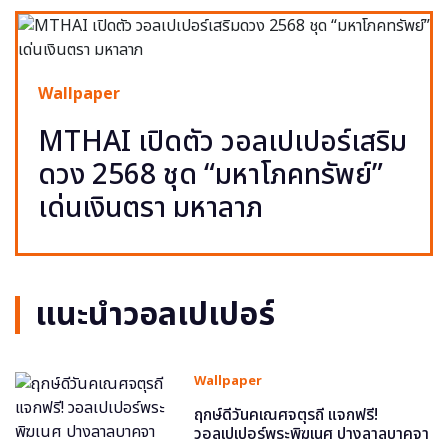
Wallpaper
MTHAI เปิดตัว วอลเปเปอร์เสริม
ดวง 2568 ชุด “มหาโภคทรัพย์”
เด่นเงินตรา มหาลาภ
แนะนำวอลเปเปอร์
Wallpaper
ฤกษ์ดีวันคเณศจตุรถี แจกฟรี!
วอลเปเปอร์พระพิฆเนศ ปางลาลบาคจา