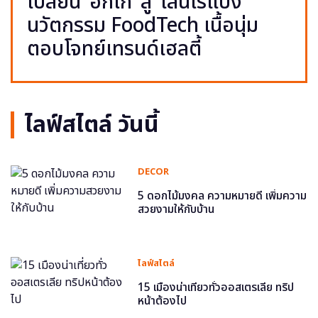
เปลี่ยน ‘อกไก่’ สู่ ‘เส้นไร้แป้ง’
นวัตกรรม FoodTech เนื้อนุ่ม
ตอบโจทย์เทรนด์เฮลตี้
ไลฟ์สไตล์ วันนี้
DECOR
5 ดอกไม้มงคล ความหมายดี เพิ่มความ
สวยงามให้กับบ้าน
ไลฟ์สไตล์
15 เมืองน่าเที่ยวทั่วออสเตรเลีย ทริป
หน้าต้องไป