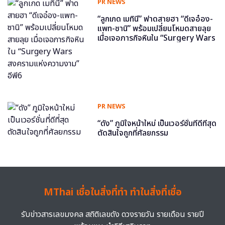
PR NEWS
“ลูกเกด เมทินี” ฟาดสายฮา “ดีเจอ๋อง-
แพท-ซานิ” พร้อมเปลี่ยนโหมดสายลุย
เมื่อเจอภารกิจหินใน “Surgery Wars
สงครามแห่งความงาม” อีพี6
PR NEWS
“ดัง” ภูมิใจหน้าใหม่ เป็นเวอร์ชั่นที่ดีที่สุด
ตัดสินใจถูกที่ศัลยกรรม
MThai เชื่อในสิ่งที่ทำ ทำในสิ่งที่เชื่อ
รับข่าวสารเลขมงคล สถิติเลขดัง ดวงรายวัน รายเดือน รายปี