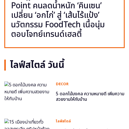
Point คนลดน้ำหนัก ‘คินเซน’
เปลี่ยน ‘อกไก่’ สู่ ‘เส้นไร้แป้ง’
นวัตกรรม FoodTech เนื้อนุ่ม
ตอบโจทย์เทรนด์เฮลตี้
ไลฟ์สไตล์ วันนี้
DECOR
5 ดอกไม้มงคล ความหมายดี เพิ่มความ
สวยงามให้กับบ้าน
ไลฟ์สไตล์