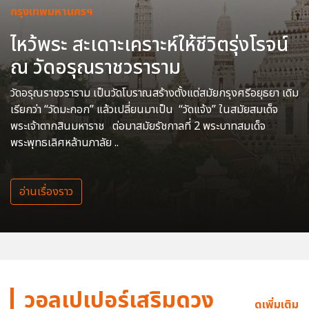
กรุงเทพมหานครฯ
ไหว้พระ สะเดาะเคราะห์ให้ชีวิตรุ่งโรจน์
ณ วัดอรุณราชวราราม
วัดอรุณราชวราราม เป็นวัดโบราณสร้างตั้งแต่สมัยกรุงศรีอยุธยา เดิม
เรียกว่า “วัดมะกอก” แล้วเปลี่ยนมาเป็น “วัดแจ้ง” ในสมัยสมเด็จ
พระเจ้าตากสินมหาราช ต่อมาสมัยรัชกาลที่ 2 พระบาทสมเด็จ
พระพุทธเลิศหล้านภาลัย ..
อ่านเรื่องราว
วอลเปเปอร์เสริมดวง
ดูเพิ่มเติม