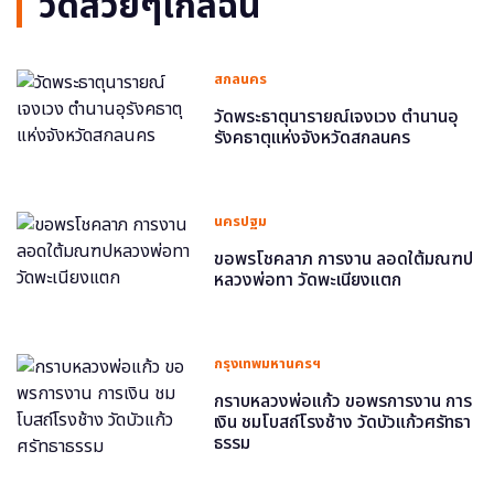
วัดสวยๆใกล้ฉัน
สกลนคร
วัดพระธาตุนารายณ์เจงเวง ตำนานอุ
รังคธาตุแห่งจังหวัดสกลนคร
นครปฐม
ขอพรโชคลาภ การงาน ลอดใต้มณฑป
หลวงพ่อทา วัดพะเนียงแตก
กรุงเทพมหานครฯ
กราบหลวงพ่อแก้ว ขอพรการงาน การ
เงิน ชมโบสถ์โรงช้าง วัดบัวแก้วศรัทธา
ธรรม