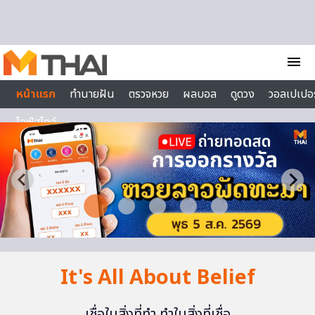
Skip to content
menu
หน้าแรก
ทำนายฝัน
ตรวจหวย
ผลบอล
ดูดวง
วอลเปเปอร
ไลฟ์สไตล์
It's All About Belief
เชื่อในสิ่งที่ทำ ทำในสิ่งที่เชื่อ