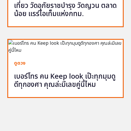
เที่ยว วัดอุภัยราชบำรุง วัดญวน ตลาด
น้อย แรร์ไอเท็มแห่งกทม.
ดูดวง
เบอร์โทร คน Keep look เป๊ะทุกมุมดู
ดีทุกองศา คุณล่ะมีเลขคู่นี้ไหม