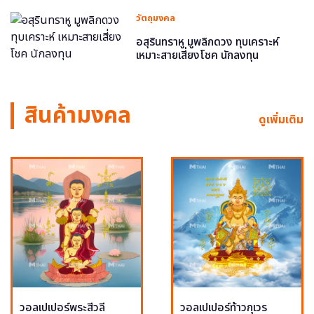
วัตถุมงคล
อสุรินทราหู มูพลิกดวง ทุบเคราะห์
เหมาะสายเสี่ยงโชค นักลงทุน
สินค้ามงคล
ดูเพิ่มเติม
วอลเปเปอร์พระสีวลี
วอลเปเปอร์ท้าวกุเวร