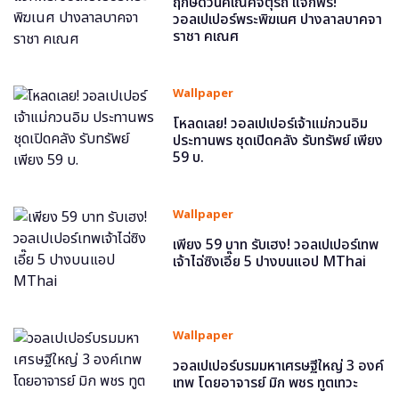
ฤกษ์ดีวันคเณศจตุรถี แจกฟรี!
วอลเปเปอร์พระพิฆเนศ ปางลาลบาคจา
ราชา คเณศ
Wallpaper
โหลดเลย! วอลเปเปอร์เจ้าแม่กวนอิม
ประทานพร ชุดเปิดคลัง รับทรัพย์ เพียง
59 บ.
Wallpaper
เพียง 59 บาท รับเฮง! วอลเปเปอร์เทพ
เจ้าไฉ่ซิงเอี๊ย 5 ปางบนแอป MThai
Wallpaper
วอลเปเปอร์บรมมหาเศรษฐีใหญ่ 3 องค์
เทพ โดยอาจารย์ มิก พชร ทูตเทวะ