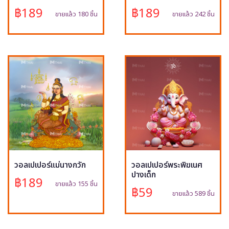
฿189
฿189
ขายแล้ว 180 ชิ้น
ขายแล้ว 242 ชิ้น
วอลเปเปอร์แม่นางกวัก
วอลเปเปอร์พระพิฆเนศ
ปางเด็ก
฿189
ขายแล้ว 155 ชิ้น
฿59
ขายแล้ว 589 ชิ้น