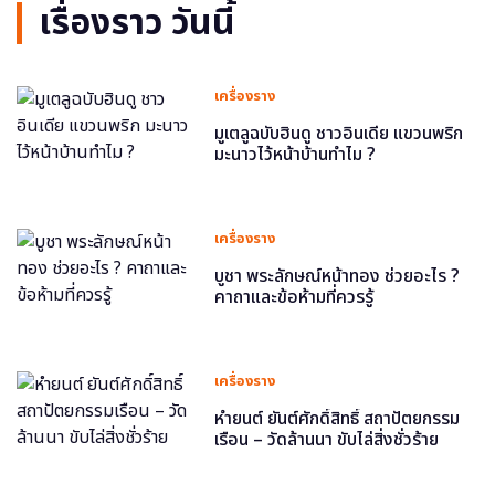
เรื่องราว วันนี้
เครื่องราง
มูเตลูฉบับฮินดู ชาวอินเดีย แขวนพริก
มะนาวไว้หน้าบ้านทำไม ?
เครื่องราง
บูชา พระลักษณ์หน้าทอง ช่วยอะไร ?
คาถาและข้อห้ามที่ควรรู้
เครื่องราง
หำยนต์ ยันต์ศักดิ์สิทธิ์ สถาปัตยกรรม
เรือน – วัดล้านนา ขับไล่สิ่งชั่วร้าย