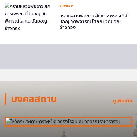
อ่างทอง
กราบหลวงพ่อขาว สักการะพระเจดีย์
มอญ วัดพิจารณ์โสภณ วัดมอญ
อ่างทอง
มงคลสถาน
ดูเพิ่มเติม