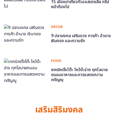
15 เมืองน่าเที่ยวทั่วออสเตรเลีย ทริป
หน้าต้องไป
DECOR
9 ปลามงคล เสริมดวง การค้า อำนาจ
เงินทอง และความรัก
FOOD
เทคนิคตั้งโต๊ะ ไหว้บ๊ะจ่าง กุศโลบาย
ถนอมอาหารและการแสดงความ
กตัญญู
เสริมสิริมงคล