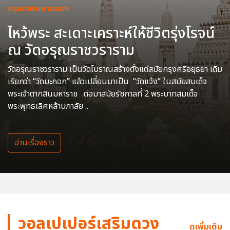
กรุงเทพมหานครฯ
ไหว้พระ สะเดาะเคราะห์ให้ชีวิตรุ่งโรจน์
ณ วัดอรุณราชวราราม
วัดอรุณราชวราราม เป็นวัดโบราณสร้างตั้งแต่สมัยกรุงศรีอยุธยา เดิม
เรียกว่า “วัดมะกอก” แล้วเปลี่ยนมาเป็น “วัดแจ้ง” ในสมัยสมเด็จ
พระเจ้าตากสินมหาราช ต่อมาสมัยรัชกาลที่ 2 พระบาทสมเด็จ
พระพุทธเลิศหล้านภาลัย ..
อ่านเรื่องราว
วอลเปเปอร์เสริมดวง
ดูเพิ่มเติม