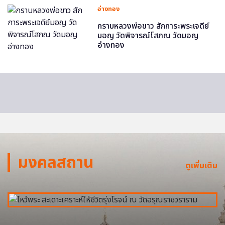
อ่างทอง
กราบหลวงพ่อขาว สักการะพระเจดีย์
มอญ วัดพิจารณ์โสภณ วัดมอญ
อ่างทอง
มงคลสถาน
ดูเพิ่มเติม