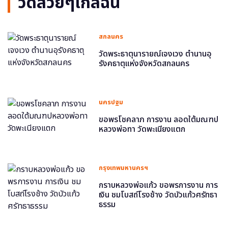
วัดสวยๆใกล้ฉัน
สกลนคร
วัดพระธาตุนารายณ์เจงเวง ตำนานอุ
รังคธาตุแห่งจังหวัดสกลนคร
นครปฐม
ขอพรโชคลาภ การงาน ลอดใต้มณฑป
หลวงพ่อทา วัดพะเนียงแตก
กรุงเทพมหานครฯ
กราบหลวงพ่อแก้ว ขอพรการงาน การ
เงิน ชมโบสถ์โรงช้าง วัดบัวแก้วศรัทธา
ธรรม