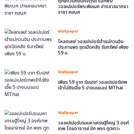
ฤกษ์ดีวันคเณศจตุรถี แจกฟรี!
วอลเปเปอร์พระพิฆเนศ ปางลาลบาคจา
ราชา คเณศ
Wallpaper
โหลดเลย! วอลเปเปอร์เจ้าแม่กวนอิม
ประทานพร ชุดเปิดคลัง รับทรัพย์ เพียง
59 บ.
Wallpaper
เพียง 59 บาท รับเฮง! วอลเปเปอร์เทพ
เจ้าไฉ่ซิงเอี๊ย 5 ปางบนแอป MThai
Wallpaper
วอลเปเปอร์บรมมหาเศรษฐีใหญ่ 3 องค์
เทพ โดยอาจารย์ มิก พชร ทูตเทวะ