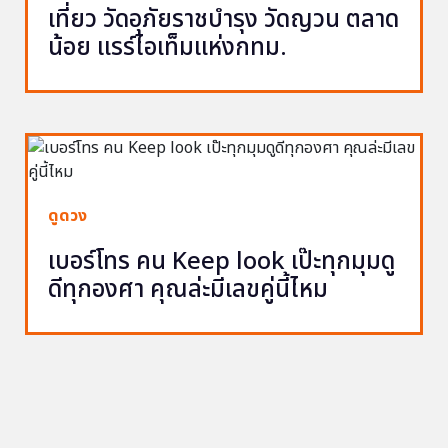
เที่ยว วัดอุภัยราชบำรุง วัดญวน ตลาด
น้อย แรร์ไอเท็มแห่งกทม.
ดูดวง
เบอร์โทร คน Keep look เป๊ะทุกมุมดู
ดีทุกองศา คุณล่ะมีเลขคู่นี้ไหม