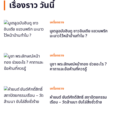
เรื่องราว วันนี้
เครื่องราง
มูเตลูฉบับฮินดู ชาวอินเดีย แขวนพริก
มะนาวไว้หน้าบ้านทำไม ?
เครื่องราง
บูชา พระลักษณ์หน้าทอง ช่วยอะไร ?
คาถาและข้อห้ามที่ควรรู้
เครื่องราง
หำยนต์ ยันต์ศักดิ์สิทธิ์ สถาปัตยกรรม
เรือน – วัดล้านนา ขับไล่สิ่งชั่วร้าย