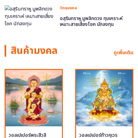
วัตถุมงคล
อสุรินทราหู มูพลิกดวง ทุบเคราะห์
เหมาะสายเสี่ยงโชค นักลงทุน
สินค้ามงคล
ดูเพิ่มเติม
วอลเปเปอร์พระสีวลี
วอลเปเปอร์ท้าวกุเวร