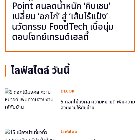
Point คนลดน้ำหนัก ‘คินเซน’
เปลี่ยน ‘อกไก่’ สู่ ‘เส้นไร้แป้ง’
นวัตกรรม FoodTech เนื้อนุ่ม
ตอบโจทย์เทรนด์เฮลตี้
ไลฟ์สไตล์ วันนี้
DECOR
5 ดอกไม้มงคล ความหมายดี เพิ่มความ
สวยงามให้กับบ้าน
ไลฟ์สไตล์