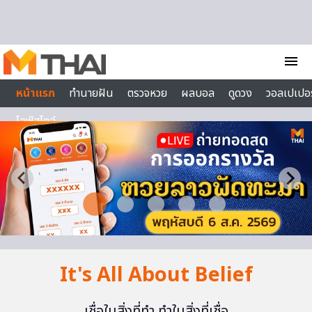
Skip to content
menu
หน้าแรก
ทำนายฝัน
ตรวจหวย
ผลบอล
ดูดวง
วอลเปเปอร
ไลฟ์สไตล์
It's All About Belief
เชื่อในสิ่งที่ทำ ทำในสิ่งที่เชื่อ