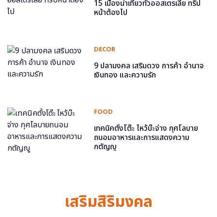
15 เมืองน่าเที่ยวทั่วออสเตรเลีย ทริป
หน้าต้องไป
DECOR
9 ปลามงคล เสริมดวง การค้า อำนาจ
เงินทอง และความรัก
FOOD
เทคนิคตั้งโต๊ะ ไหว้บ๊ะจ่าง กุศโลบาย
ถนอมอาหารและการแสดงความ
กตัญญู
เสริมสิริมงคล