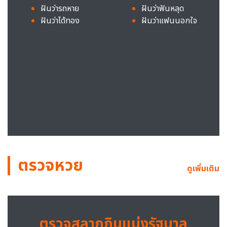
ฝันว่ารถหาย
ฝันว่าฟันหลุด
ฝันว่าได้ทอง
ฝันว่าแฟนนอกใจ
ตรวจหวย
ดูเพิ่มเติม
ตรวจสลากกินแบ่งรัฐบาล