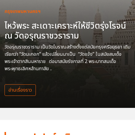
กรุงเทพมหานครฯ
ไหว้พระ สะเดาะเคราะห์ให้ชีวิตรุ่งโรจน์
ณ วัดอรุณราชวราราม
วัดอรุณราชวราราม เป็นวัดโบราณสร้างตั้งแต่สมัยกรุงศรีอยุธยา เดิม
เรียกว่า “วัดมะกอก” แล้วเปลี่ยนมาเป็น “วัดแจ้ง” ในสมัยสมเด็จ
พระเจ้าตากสินมหาราช ต่อมาสมัยรัชกาลที่ 2 พระบาทสมเด็จ
พระพุทธเลิศหล้านภาลัย ..
อ่านเรื่องราว