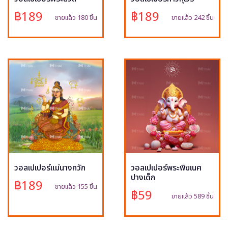
฿189
฿189
ขายแล้ว 180 ชิ้น
ขายแล้ว 242 ชิ้น
วอลเปเปอร์แม่นางกวัก
วอลเปเปอร์พระพิฆเนศ
ปางเด็ก
฿189
ขายแล้ว 155 ชิ้น
฿59
ขายแล้ว 589 ชิ้น