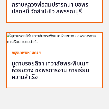
กราบหลวงพ่อสมปรารถนา ขอพร
ปลดหนี้ วัดสำปะซิว สุพรรณบุรี
กรุงเทพมหานครฯ
มูตามรอยลิซ่า เทวาลัยพระพิฆเนศ
ห้วยขวาง ขอพรการงาน การเรียน
ความสำเร็จ