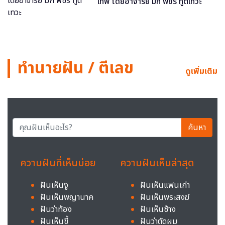
เทพ โดยอาจารย์ มิก พชร ทูตเทวะ
ทำนายฝัน / ตีเลข
ดูเพิ่มเติม
ค้นหา
ความฝันที่เห็นบ่อย
ความฝันเห็นล่าสุด
ฝันเห็นงู
ฝันเห็นแฟนเก่า
ฝันเห็นพญานาค
ฝันเห็นพระสงฆ์
ฝันว่าท้อง
ฝันเห็นช้าง
ฝันเห็นขี้
ฝันว่าตัดผม