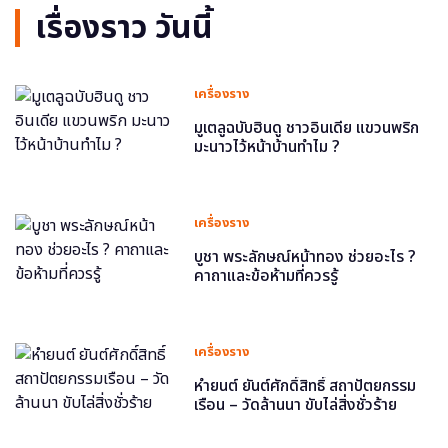
เรื่องราว วันนี้
เครื่องราง
มูเตลูฉบับฮินดู ชาวอินเดีย แขวนพริก
มะนาวไว้หน้าบ้านทำไม ?
เครื่องราง
บูชา พระลักษณ์หน้าทอง ช่วยอะไร ?
คาถาและข้อห้ามที่ควรรู้
เครื่องราง
หำยนต์ ยันต์ศักดิ์สิทธิ์ สถาปัตยกรรม
เรือน – วัดล้านนา ขับไล่สิ่งชั่วร้าย