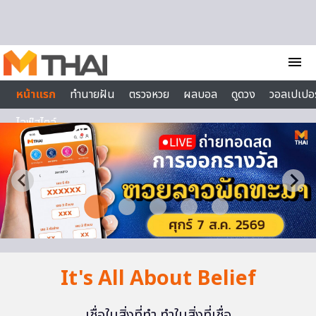
Skip to content
menu
หน้าแรก
ทำนายฝัน
ตรวจหวย
ผลบอล
ดูดวง
วอลเปเปอร
ไลฟ์สไตล์
It's All About Belief
เชื่อในสิ่งที่ทำ ทำในสิ่งที่เชื่อ