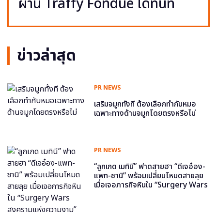
ผ่าน Traffy Fondue ได้ทันที
ข่าวล่าสุด
PR NEWS
เสริมจมูกทั้งที ต้องเลือกทำกับหมอ
เฉพาะทางด้านจมูกโดยตรงหรือไม่
PR NEWS
“ลูกเกด เมทินี” ฟาดสายฮา “ดีเจอ๋อง-
แพท-ซานิ” พร้อมเปลี่ยนโหมดสายลุย
เมื่อเจอภารกิจหินใน “Surgery Wars
สงครามแห่งความงาม” อีพี6