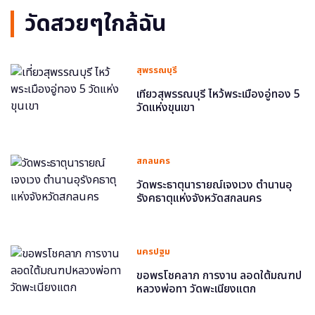
วัดสวยๆใกล้ฉัน
สุพรรณบุรี
เที่ยวสุพรรณบุรี ไหว้พระเมืองอู่ทอง 5
วัดแห่งขุนเขา
สกลนคร
วัดพระธาตุนารายณ์เจงเวง ตำนานอุ
รังคธาตุแห่งจังหวัดสกลนคร
นครปฐม
ขอพรโชคลาภ การงาน ลอดใต้มณฑป
หลวงพ่อทา วัดพะเนียงแตก