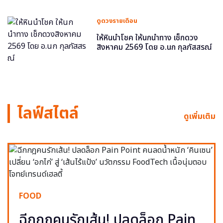
ดูดวงรายเดือน
ให้หินนำโชค ให้นกนำทาง เช็กดวง
สิงหาคม 2569 โดย อ.นก กุลภัสสรณ์
ไลฟ์สไตล์
ดูเพิ่มเติม
FOOD
ฉีกกฎคนรักเส้น! ปลดล็อก Pain