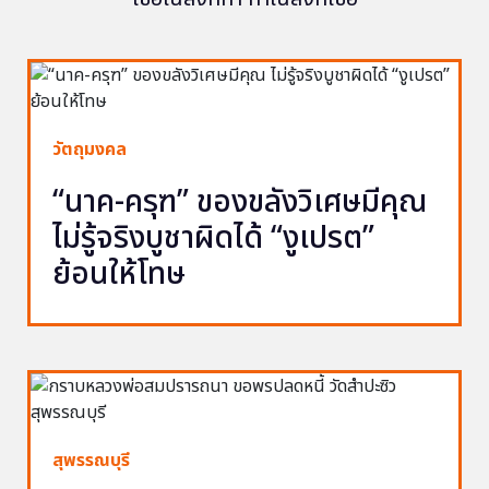
วัตถุมงคล
“นาค-ครุฑ” ของขลังวิเศษมีคุณ
ไม่รู้จริงบูชาผิดได้ “งูเปรต”
ย้อนให้โทษ
สุพรรณบุรี