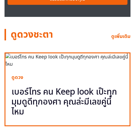
ดูดวงชะตา
ดูเพิ่มเติม
ดูดวง
เบอร์โทร คน Keep look เป๊ะทุก
มุมดูดีทุกองศา คุณล่ะมีเลขคู่นี้
ไหม