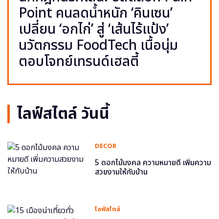
Point คนลดน้ำหนัก ‘คินเซน’
เปลี่ยน ‘อกไก่’ สู่ ‘เส้นไร้แป้ง’
นวัตกรรม FoodTech เนื้อนุ่ม
ตอบโจทย์เทรนด์เฮลตี้
ไลฟ์สไตล์ วันนี้
DECOR
5 ดอกไม้มงคล ความหมายดี เพิ่มความ
สวยงามให้กับบ้าน
ไลฟ์สไตล์