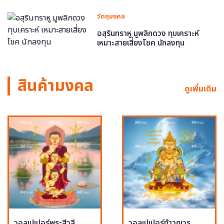
วัตถุมงคล
อสุรินทราหู มูพลิกดวง ทุบเคราะห์
เหมาะสายเสี่ยงโชค นักลงทุน
สินค้ามงคล
ดูเพิ่มเติม
วอลเปเปอร์พระสีวลี
วอลเปเปอร์ท้าวกุเวร