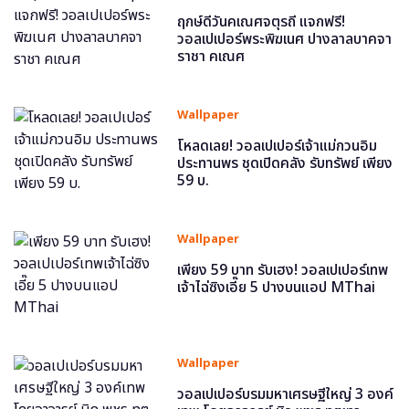
ฤกษ์ดีวันคเณศจตุรถี แจกฟรี!
วอลเปเปอร์พระพิฆเนศ ปางลาลบาคจา
ราชา คเณศ
Wallpaper
โหลดเลย! วอลเปเปอร์เจ้าแม่กวนอิม
ประทานพร ชุดเปิดคลัง รับทรัพย์ เพียง
59 บ.
Wallpaper
เพียง 59 บาท รับเฮง! วอลเปเปอร์เทพ
เจ้าไฉ่ซิงเอี๊ย 5 ปางบนแอป MThai
Wallpaper
วอลเปเปอร์บรมมหาเศรษฐีใหญ่ 3 องค์