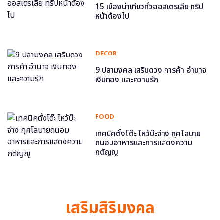
15 เมืองน่าเที่ยวทั่วออสเตรเลีย ทริป
หน้าต้องไป
DECOR
9 ปลามงคล เสริมดวง การค้า อำนาจ
เงินทอง และความรัก
FOOD
เทคนิคตั้งโต๊ะ ไหว้บ๊ะจ่าง กุศโลบาย
ถนอมอาหารและการแสดงความ
กตัญญู
เสริมสิริมงคล