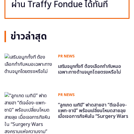
ผ่าน Traffy Fondue ได้ทันที
ข่าวล่าสุด
PR NEWS
เสริมจมูกทั้งที ต้องเลือกทำกับหมอ
เฉพาะทางด้านจมูกโดยตรงหรือไม่
PR NEWS
“ลูกเกด เมทินี” ฟาดสายฮา “ดีเจอ๋อง-
แพท-ซานิ” พร้อมเปลี่ยนโหมดสายลุย
เมื่อเจอภารกิจหินใน “Surgery Wars
สงครามแห่งความงาม” อีพี6