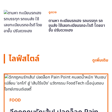
ดูดวง
ตามหา ทะเบียนรถเฮง รถบรรทุก รถ
ขนส่ง ใช้เลขทะเบียนรถอะไรดี โดยอา
จั๊บ ปรับดวงเฮง
ไลฟ์สไตล์
ดูเพิ่มเติม
FOOD