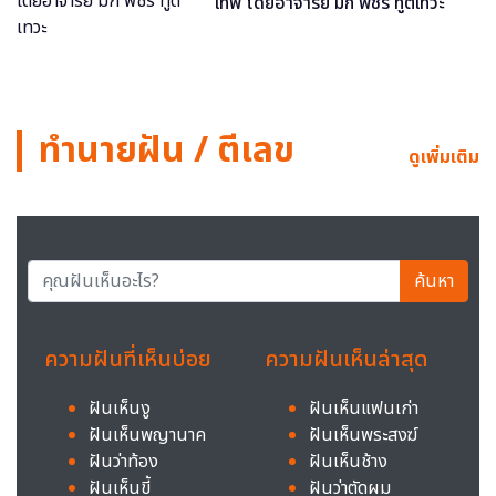
เทพ โดยอาจารย์ มิก พชร ทูตเทวะ
ทำนายฝัน / ตีเลข
ดูเพิ่มเติม
ค้นหา
ความฝันที่เห็นบ่อย
ความฝันเห็นล่าสุด
ฝันเห็นงู
ฝันเห็นแฟนเก่า
ฝันเห็นพญานาค
ฝันเห็นพระสงฆ์
ฝันว่าท้อง
ฝันเห็นช้าง
ฝันเห็นขี้
ฝันว่าตัดผม