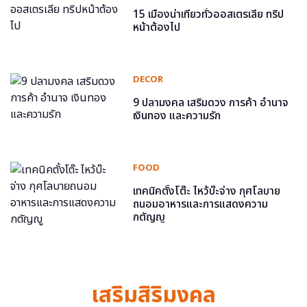
15 เมืองน่าเที่ยวทั่วออสเตรเลีย ทริป
หน้าต้องไป
DECOR
9 ปลามงคล เสริมดวง การค้า อำนาจ
เงินทอง และความรัก
FOOD
เทคนิคตั้งโต๊ะ ไหว้บ๊ะจ่าง กุศโลบาย
ถนอมอาหารและการแสดงความ
กตัญญู
เสริมสิริมงคล