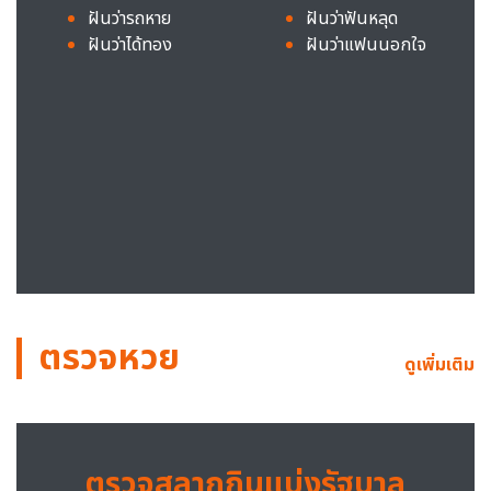
ฝันว่ารถหาย
ฝันว่าฟันหลุด
ฝันว่าได้ทอง
ฝันว่าแฟนนอกใจ
ตรวจหวย
ดูเพิ่มเติม
ตรวจสลากกินแบ่งรัฐบาล