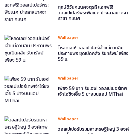
ฤกษ์ดีวันคเณศจตุรถี แจกฟรี!
วอลเปเปอร์พระพิฆเนศ ปางลาลบาคจา
ราชา คเณศ
Wallpaper
โหลดเลย! วอลเปเปอร์เจ้าแม่กวนอิม
ประทานพร ชุดเปิดคลัง รับทรัพย์ เพียง
59 บ.
Wallpaper
เพียง 59 บาท รับเฮง! วอลเปเปอร์เทพ
เจ้าไฉ่ซิงเอี๊ย 5 ปางบนแอป MThai
Wallpaper
วอลเปเปอร์บรมมหาเศรษฐีใหญ่ 3 องค์