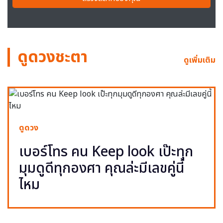
ดูดวงชะตา
ดูเพิ่มเติม
ดูดวง
เบอร์โทร คน Keep look เป๊ะทุก
มุมดูดีทุกองศา คุณล่ะมีเลขคู่นี้
ไหม