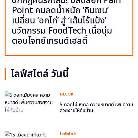
ฉีกกฎคนรักเส้น! ปลดล็อก Pain
Point คนลดน้ำหนัก ‘คินเซน’
เปลี่ยน ‘อกไก่’ สู่ ‘เส้นไร้แป้ง’
นวัตกรรม FoodTech เนื้อนุ่ม
ตอบโจทย์เทรนด์เฮลตี้
ไลฟ์สไตล์ วันนี้
DECOR
5 ดอกไม้มงคล ความหมายดี เพิ่มความ
สวยงามให้กับบ้าน
ไลฟ์สไตล์