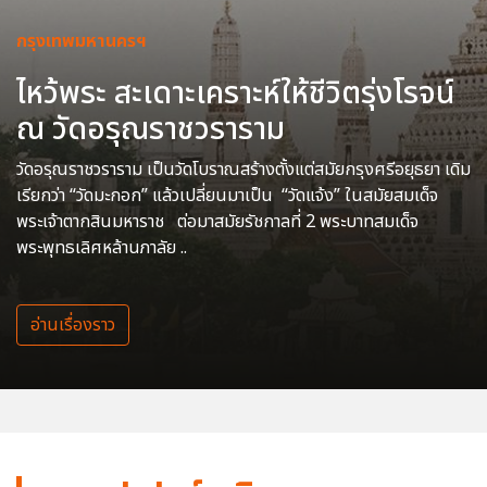
กรุงเทพมหานครฯ
ไหว้พระ สะเดาะเคราะห์ให้ชีวิตรุ่งโรจน์
ณ วัดอรุณราชวราราม
วัดอรุณราชวราราม เป็นวัดโบราณสร้างตั้งแต่สมัยกรุงศรีอยุธยา เดิม
เรียกว่า “วัดมะกอก” แล้วเปลี่ยนมาเป็น “วัดแจ้ง” ในสมัยสมเด็จ
พระเจ้าตากสินมหาราช ต่อมาสมัยรัชกาลที่ 2 พระบาทสมเด็จ
พระพุทธเลิศหล้านภาลัย ..
อ่านเรื่องราว