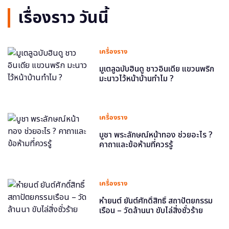
เรื่องราว วันนี้
เครื่องราง
มูเตลูฉบับฮินดู ชาวอินเดีย แขวนพริก
มะนาวไว้หน้าบ้านทำไม ?
เครื่องราง
บูชา พระลักษณ์หน้าทอง ช่วยอะไร ?
คาถาและข้อห้ามที่ควรรู้
เครื่องราง
หำยนต์ ยันต์ศักดิ์สิทธิ์ สถาปัตยกรรม
เรือน – วัดล้านนา ขับไล่สิ่งชั่วร้าย