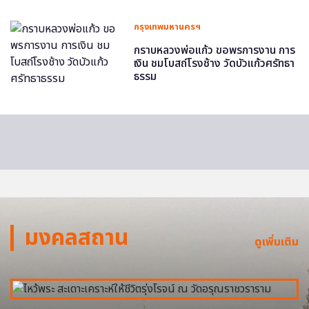
กรุงเทพมหานครฯ
กราบหลวงพ่อแก้ว ขอพรการงาน การ
เงิน ชมโบสถ์โรงช้าง วัดบัวแก้วศรัทธา
ธรรม
มงคลสถาน
ดูเพิ่มเติม