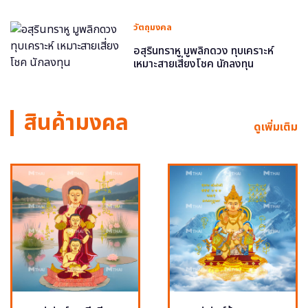
วัตถุมงคล
อสุรินทราหู มูพลิกดวง ทุบเคราะห์
เหมาะสายเสี่ยงโชค นักลงทุน
สินค้ามงคล
ดูเพิ่มเติม