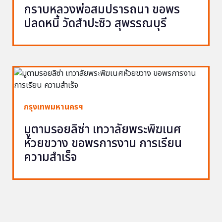
กราบหลวงพ่อสมปรารถนา ขอพร
ปลดหนี้ วัดสำปะซิว สุพรรณบุรี
กรุงเทพมหานครฯ
มูตามรอยลิซ่า เทวาลัยพระพิฆเนศ
ห้วยขวาง ขอพรการงาน การเรียน
ความสำเร็จ