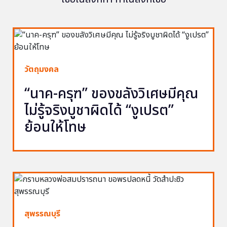
วัตถุมงคล
“นาค-ครุฑ” ของขลังวิเศษมีคุณ
ไม่รู้จริงบูชาผิดได้ “งูเปรต”
ย้อนให้โทษ
สุพรรณบุรี