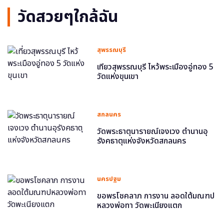
วัดสวยๆใกล้ฉัน
สุพรรณบุรี
เที่ยวสุพรรณบุรี ไหว้พระเมืองอู่ทอง 5
วัดแห่งขุนเขา
สกลนคร
วัดพระธาตุนารายณ์เจงเวง ตำนานอุ
รังคธาตุแห่งจังหวัดสกลนคร
นครปฐม
ขอพรโชคลาภ การงาน ลอดใต้มณฑป
หลวงพ่อทา วัดพะเนียงแตก