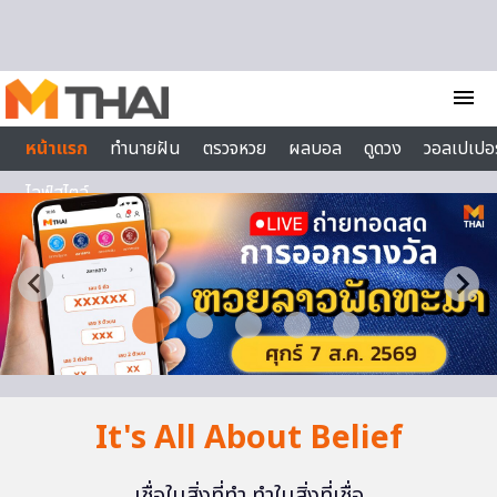
Skip to content
menu
หน้าแรก
ทำนายฝัน
ตรวจหวย
ผลบอล
ดูดวง
วอลเปเปอร
ไลฟ์สไตล์
It's All About Belief
เชื่อในสิ่งที่ทำ ทำในสิ่งที่เชื่อ