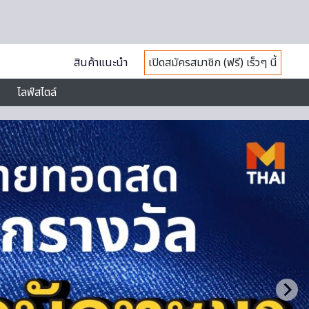
สินค้าแนะนำ
เปิดสมัครสมาชิก (ฟรี) เร็วๆ นี้
ไลฟ์สไตล์