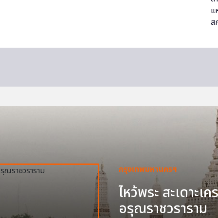
กรุงเทพมหานครฯ
ไหว้พระ สะเดาะเครา
อรุณราชวราราม