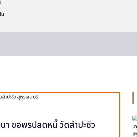
0
็น
า ขอพรปลดหนี้ วัดสำปะซิว