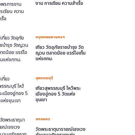
งาน การเรียน ความสำเร็จ
กรุงเทพมหานครฯ
เที่ยว วัดอุภัยราชบำรุง วัด
ญวน ตลาดน้อย แรร์ไอเท็ม
แห่งกทม.
สุพรรณบุรี
เที่ยวสุพรรณบุรี ไหว้พระ
เมืองอู่ทอง 5 วัดแห่ง
ขุนเขา
สกลนคร
วัดพระธาตุนารายณ์เจงเวง
ตำนานอุรังคธาตุแห่ง