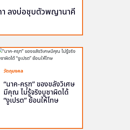
นาคา ลงบ่อชุบตัวพญานาคี
วัตถุมงคล
“นาค-ครุฑ” ของขลังวิเศษ
มีคุณ ไม่รู้จริงบูชาผิดได้
“งูเปรต” ย้อนให้โทษ