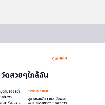
ดูเพิ่มเติม
วัดสวยๆใกล้ฉัน
กรุงเทพมหานครฯ
มูตามรอยลิซ่า เทวาลัยพระ
พิฆเนศห้วยขวาง ขอพรการ