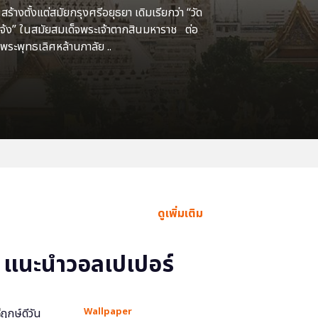
้างตั้งแต่สมัยกรุงศรีอยุธยา เดิมเรียกว่า “วัด
แจ้ง” ในสมัยสมเด็จพระเจ้าตากสินมหาราช ต่อ
พระพุทธเลิศหล้านภาลัย ..
ดูเพิ่มเติม
แนะนำวอลเปเปอร์
Wallpaper