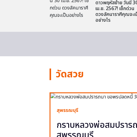
ดาวพฤหัสย้าย วันนี้ 3
เม.ย. 2567! เช็กด่วน
ดวงลัคนาราศีคุณจะเป
อย่างไร
วัดสวย
สุพรรณบุรี
กราบหลวงพ่อสมปรารถน
สุพรรณบุรี