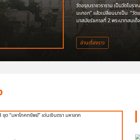
วัดอรุณราชวราราม เป็นวัดโบราณสร
มะกอก” แล้วเปลี่ยนมาเป็น “วัด
มาสมัยรัชกาลที่ 2 พระบาทสมเด็จ
อ่านเรื่องราว
ง