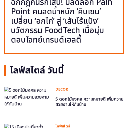
ฉีกกฎคนรักเส้น! ปลดล็อก Pain
Point คนลดน้ำหนัก ‘คินเซน’
เปลี่ยน ‘อกไก่’ สู่ ‘เส้นไร้แป้ง’
นวัตกรรม FoodTech เนื้อนุ่ม
ตอบโจทย์เทรนด์เฮลตี้
ไลฟ์สไตล์ วันนี้
DECOR
5 ดอกไม้มงคล ความหมายดี เพิ่มความ
สวยงามให้กับบ้าน
ไลฟ์สไตล์