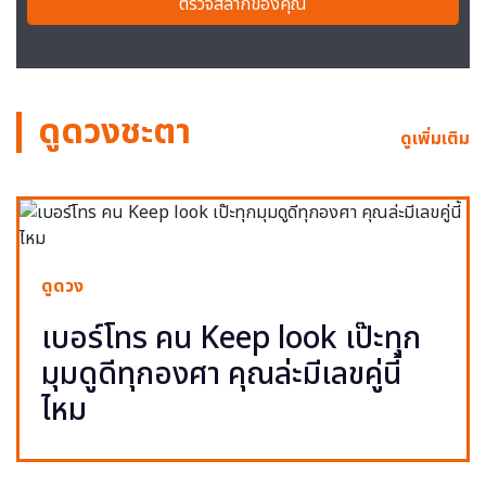
ตรวจสลากของคุณ
ดูดวงชะตา
ดูเพิ่มเติม
ดูดวง
เบอร์โทร คน Keep look เป๊ะทุก
มุมดูดีทุกองศา คุณล่ะมีเลขคู่นี้
ไหม