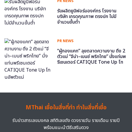
PR NEWS
รับผลิตยูนิฟอร์มองค์กร โรงงาน
บริษัท เกรดคุณภาพ ตรงปก ไม่มี
จำนวนขั้นต่ำ
PR NEWS
“ผู้กองแคท” ลุยตลาดความงาม ดึง 2
ตัวแม่ “จีน่า–เบนซ์ พริกไทย” นั่งแท่นพ
รีเซนเตอร์ CATIQUE Tone Up โท
นอัพตัวแม่
MThai เชื่อในสิ่งที่ทำ ทำในสิ่งที่เชื่อ
รับข่าวสารเลขมงคล สถิติเลขดัง ดวงรายวัน รายเดือน รายปี
พร้อมแนะนำวิธีเสริมดวง