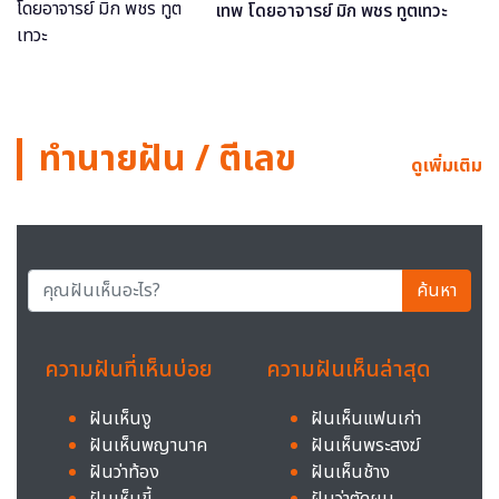
เทพ โดยอาจารย์ มิก พชร ทูตเทวะ
ทำนายฝัน / ตีเลข
ดูเพิ่มเติม
ค้นหา
ความฝันที่เห็นบ่อย
ความฝันเห็นล่าสุด
ฝันเห็นงู
ฝันเห็นแฟนเก่า
ฝันเห็นพญานาค
ฝันเห็นพระสงฆ์
ฝันว่าท้อง
ฝันเห็นช้าง
ฝันเห็นขี้
ฝันว่าตัดผม