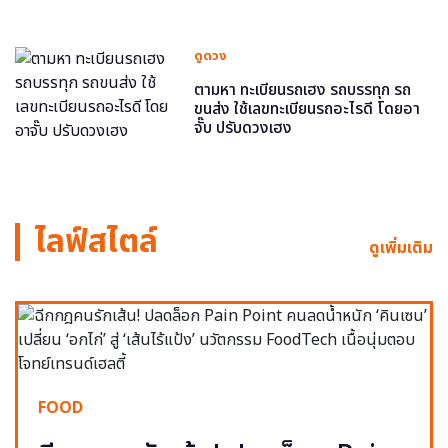
ดูดวง
ตามหา ทะเบียนรถเฮง รถบรรทุก รถ
ขนส่ง ใช้เลขทะเบียนรถอะไรดี โดยอา
จั๊บ ปรับดวงเฮง
ไลฟ์สไตล์
ดูเพิ่มเติม
FOOD