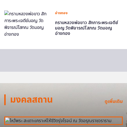
อ่างทอง
กราบหลวงพ่อขาว สักการะพระเจดีย์
มอญ วัดพิจารณ์โสภณ วัดมอญ
อ่างทอง
มงคลสถาน
ดูเพิ่มเติม