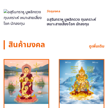
วัตถุมงคล
อสุรินทราหู มูพลิกดวง ทุบเคราะห์
เหมาะสายเสี่ยงโชค นักลงทุน
สินค้ามงคล
ดูเพิ่มเติม