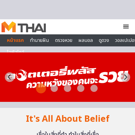
Skip to content
menu
หน้าแรก
ทำนายฝัน
ตรวจหวย
ผลบอล
ดูดวง
วอลเปเปอร
ไลฟ์สไตล์
It's All About Belief
เชื่อในสิ่งที่ทำ ทำในสิ่งที่เชื่อ