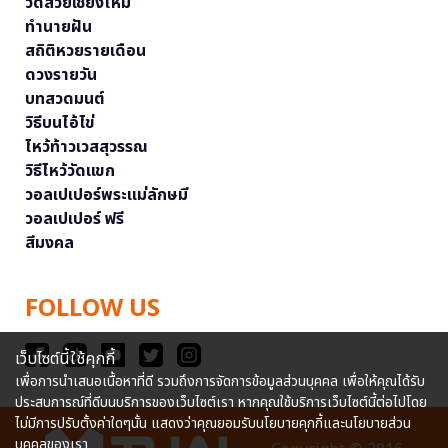
วัดสวยเชียงใหม่
ทำนายฝัน
สถิติหวยรายเดือน
ดวงรายวัน
บทสวดมนต์
วิธีบนไอ้ไข่
ไหว้ท้าวเวสสุวรรณ
วิธีไหว้วัดแขก
วอลเปเปอร์พระแม่ลักษมี
วอลเปเปอร์ ฟรี
สีมงคล
FOLLOW US
เว็บไซต์นี้ใช้คุกกี้
เพื่อการนำเสนอเนื้อหาที่ดี รวมถึงการจัดการข้อมูลส่วนบุคคล เพื่อให้คุณได้รับ
ประสบการณ์ที่ดีบนบริการของเว็บไซต์เรา หากคุณใช้บริการเว็บไซต์นี้ต่อไปโดย
ไม่มีการปรับตั้งค่าใดๆนั้น แสดงว่าคุณยอมรับนโยบายคุกกี้และนโยบายส่วน
บุคคลของเรา