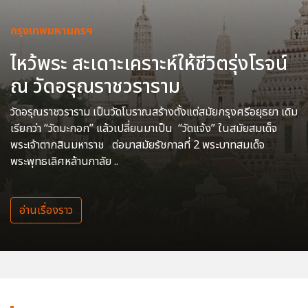
กรุงเทพมหานครฯ
ไหว้พระ สะเดาะเคราะห์ให้ชีวิตรุ่งโรจน์
ณ วัดอรุณราชวราราม
วัดอรุณราชวราราม เป็นวัดโบราณสร้างตั้งแต่สมัยกรุงศรีอยุธยา เดิม
เรียกว่า “วัดมะกอก” แล้วเปลี่ยนมาเป็น “วัดแจ้ง” ในสมัยสมเด็จ
พระเจ้าตากสินมหาราช ต่อมาสมัยรัชกาลที่ 2 พระบาทสมเด็จ
พระพุทธเลิศหล้านภาลัย ..
อ่านเรื่องราว