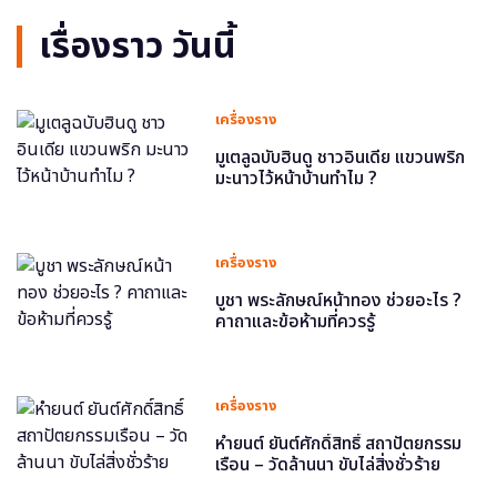
เรื่องราว วันนี้
เครื่องราง
มูเตลูฉบับฮินดู ชาวอินเดีย แขวนพริก
มะนาวไว้หน้าบ้านทำไม ?
เครื่องราง
บูชา พระลักษณ์หน้าทอง ช่วยอะไร ?
คาถาและข้อห้ามที่ควรรู้
เครื่องราง
หำยนต์ ยันต์ศักดิ์สิทธิ์ สถาปัตยกรรม
เรือน – วัดล้านนา ขับไล่สิ่งชั่วร้าย