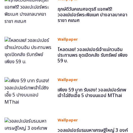
ฤกษ์ดีวันคเณศจตุรถี แจกฟรี!
วอลเปเปอร์พระพิฆเนศ ปางลาลบาคจา
ราชา คเณศ
Wallpaper
โหลดเลย! วอลเปเปอร์เจ้าแม่กวนอิม
ประทานพร ชุดเปิดคลัง รับทรัพย์ เพียง
59 บ.
Wallpaper
เพียง 59 บาท รับเฮง! วอลเปเปอร์เทพ
เจ้าไฉ่ซิงเอี๊ย 5 ปางบนแอป MThai
Wallpaper
วอลเปเปอร์บรมมหาเศรษฐีใหญ่ 3 องค์