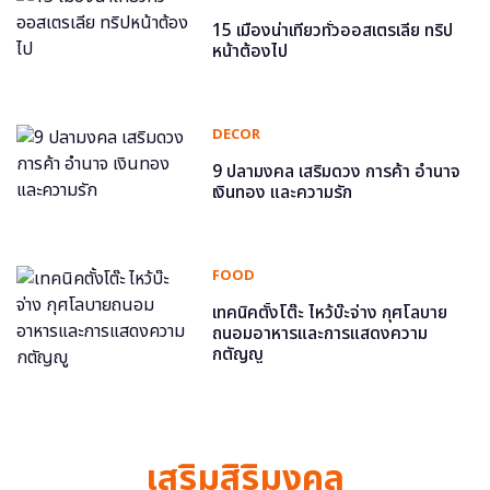
15 เมืองน่าเที่ยวทั่วออสเตรเลีย ทริป
หน้าต้องไป
DECOR
9 ปลามงคล เสริมดวง การค้า อำนาจ
เงินทอง และความรัก
FOOD
เทคนิคตั้งโต๊ะ ไหว้บ๊ะจ่าง กุศโลบาย
ถนอมอาหารและการแสดงความ
กตัญญู
เสริมสิริมงคล