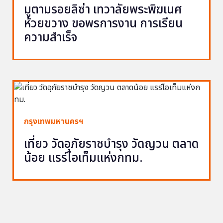
มูตามรอยลิซ่า เทวาลัยพระพิฆเนศ
ห้วยขวาง ขอพรการงาน การเรียน
ความสำเร็จ
กรุงเทพมหานครฯ
เที่ยว วัดอุภัยราชบำรุง วัดญวน ตลาด
น้อย แรร์ไอเท็มแห่งกทม.