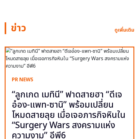
ข่าว
ดูเพิ่มเติม
PR NEWS
“ลูกเกด เมทินี” ฟาดสายฮา “ดีเจ
อ๋อง-แพท-ซานิ” พร้อมเปลี่ยน
โหมดสายลุย เมื่อเจอภารกิจหินใน
“Surgery Wars สงครามแห่ง
ความงาม” อีพี6