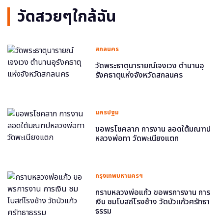
วัดสวยๆใกล้ฉัน
สกลนคร
วัดพระธาตุนารายณ์เจงเวง ตำนานอุ
รังคธาตุแห่งจังหวัดสกลนคร
นครปฐม
ขอพรโชคลาภ การงาน ลอดใต้มณฑป
หลวงพ่อทา วัดพะเนียงแตก
กรุงเทพมหานครฯ
กราบหลวงพ่อแก้ว ขอพรการงาน การ
เงิน ชมโบสถ์โรงช้าง วัดบัวแก้วศรัทธา
ธรรม