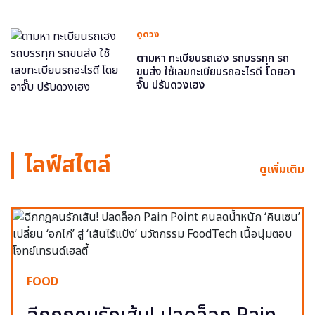
ดูดวง
ตามหา ทะเบียนรถเฮง รถบรรทุก รถ
ขนส่ง ใช้เลขทะเบียนรถอะไรดี โดยอา
จั๊บ ปรับดวงเฮง
ไลฟ์สไตล์
ดูเพิ่มเติม
FOOD