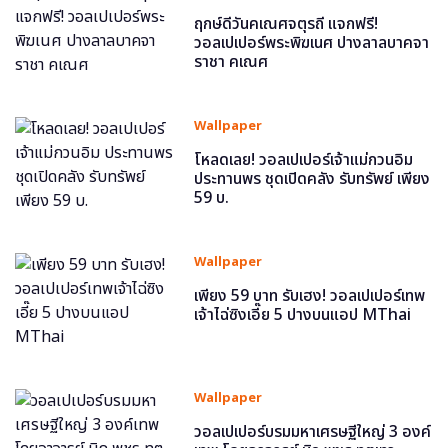
ฤกษ์ดีวันคเณศจตุรถี แจกฟรี!
วอลเปเปอร์พระพิฆเนศ ปางลาลบาคจา
ราชา คเณศ
Wallpaper
โหลดเลย! วอลเปเปอร์เจ้าแม่กวนอิม
ประทานพร ชุดเปิดคลัง รับทรัพย์ เพียง
59 บ.
Wallpaper
เพียง 59 บาท รับเฮง! วอลเปเปอร์เทพ
เจ้าไฉ่ซิงเอี๊ย 5 ปางบนแอป MThai
Wallpaper
วอลเปเปอร์บรมมหาเศรษฐีใหญ่ 3 องค์