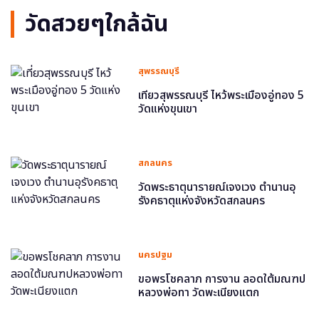
วัดสวยๆใกล้ฉัน
สุพรรณบุรี
เที่ยวสุพรรณบุรี ไหว้พระเมืองอู่ทอง 5
วัดแห่งขุนเขา
สกลนคร
วัดพระธาตุนารายณ์เจงเวง ตำนานอุ
รังคธาตุแห่งจังหวัดสกลนคร
นครปฐม
ขอพรโชคลาภ การงาน ลอดใต้มณฑป
หลวงพ่อทา วัดพะเนียงแตก