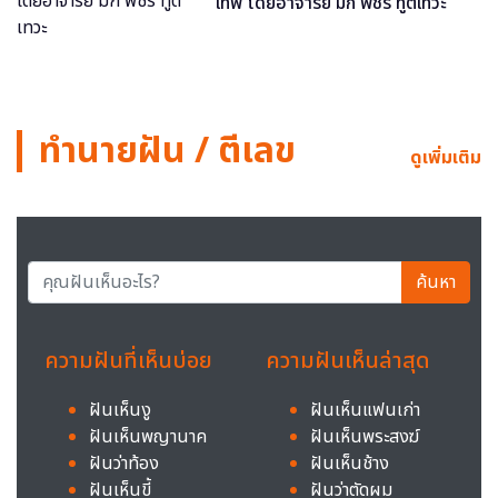
เทพ โดยอาจารย์ มิก พชร ทูตเทวะ
ทำนายฝัน / ตีเลข
ดูเพิ่มเติม
ค้นหา
ความฝันที่เห็นบ่อย
ความฝันเห็นล่าสุด
ฝันเห็นงู
ฝันเห็นแฟนเก่า
ฝันเห็นพญานาค
ฝันเห็นพระสงฆ์
ฝันว่าท้อง
ฝันเห็นช้าง
ฝันเห็นขี้
ฝันว่าตัดผม