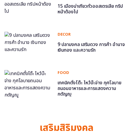
15 เมืองน่าเที่ยวทั่วออสเตรเลีย ทริป
หน้าต้องไป
DECOR
9 ปลามงคล เสริมดวง การค้า อำนาจ
เงินทอง และความรัก
FOOD
เทคนิคตั้งโต๊ะ ไหว้บ๊ะจ่าง กุศโลบาย
ถนอมอาหารและการแสดงความ
กตัญญู
เสริมสิริมงคล