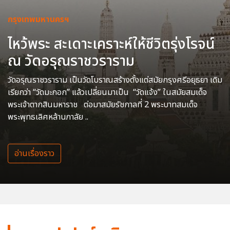
กรุงเทพมหานครฯ
ไหว้พระ สะเดาะเคราะห์ให้ชีวิตรุ่งโรจน์
ณ วัดอรุณราชวราราม
วัดอรุณราชวราราม เป็นวัดโบราณสร้างตั้งแต่สมัยกรุงศรีอยุธยา เดิม
เรียกว่า “วัดมะกอก” แล้วเปลี่ยนมาเป็น “วัดแจ้ง” ในสมัยสมเด็จ
พระเจ้าตากสินมหาราช ต่อมาสมัยรัชกาลที่ 2 พระบาทสมเด็จ
พระพุทธเลิศหล้านภาลัย ..
อ่านเรื่องราว