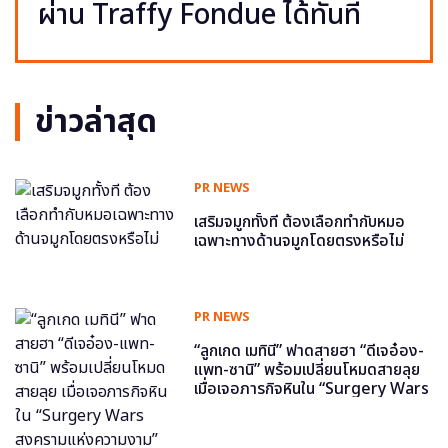
ผ่าน Traffy Fondue ได้ทันที
ข่าวล่าสุด
PR NEWS
เสริมจมูกทั้งที ต้องเลือกทำกับหมอ
เฉพาะทางด้านจมูกโดยตรงหรือไม่
PR NEWS
“ลูกเกด เมทินี” ฟาดสายฮา “ดีเจอ๋อง-
แพท-ซานิ” พร้อมเปลี่ยนโหมดสายลุย
เมื่อเจอภารกิจหินใน “Surgery Wars
สงครามแห่งความงาม” อีพี6