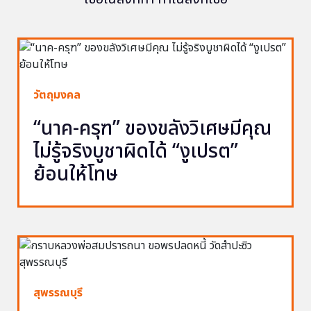
วัตถุมงคล
“นาค-ครุฑ” ของขลังวิเศษมีคุณ
ไม่รู้จริงบูชาผิดได้ “งูเปรต”
ย้อนให้โทษ
สุพรรณบุรี