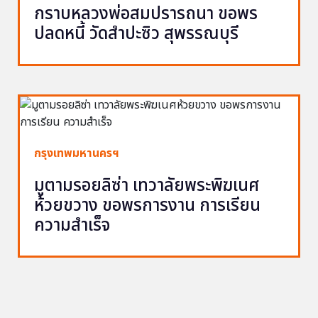
กราบหลวงพ่อสมปรารถนา ขอพร
ปลดหนี้ วัดสำปะซิว สุพรรณบุรี
กรุงเทพมหานครฯ
มูตามรอยลิซ่า เทวาลัยพระพิฆเนศ
ห้วยขวาง ขอพรการงาน การเรียน
ความสำเร็จ