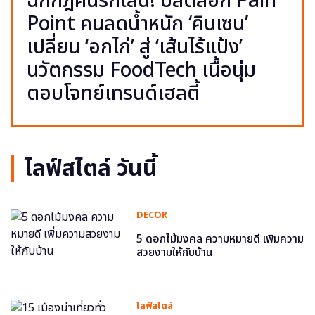
ฉีกกฎคนรักเส้น! ปลดล็อก Pain
Point คนลดน้ำหนัก ‘คินเซน’
เปลี่ยน ‘อกไก่’ สู่ ‘เส้นไร้แป้ง’
นวัตกรรม FoodTech เนื้อนุ่ม
ตอบโจทย์เทรนด์เฮลตี้
ไลฟ์สไตล์ วันนี้
DECOR
5 ดอกไม้มงคล ความหมายดี เพิ่มความ
สวยงามให้กับบ้าน
ไลฟ์สไตล์