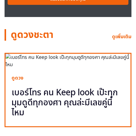
ดูดวงชะตา
ดูเพิ่มเติม
ดูดวง
เบอร์โทร คน Keep look เป๊ะทุก
มุมดูดีทุกองศา คุณล่ะมีเลขคู่นี้
ไหม