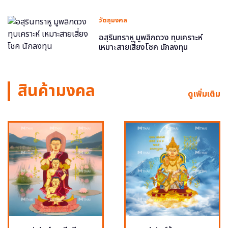
วัตถุมงคล
อสุรินทราหู มูพลิกดวง ทุบเคราะห์
เหมาะสายเสี่ยงโชค นักลงทุน
สินค้ามงคล
ดูเพิ่มเติม