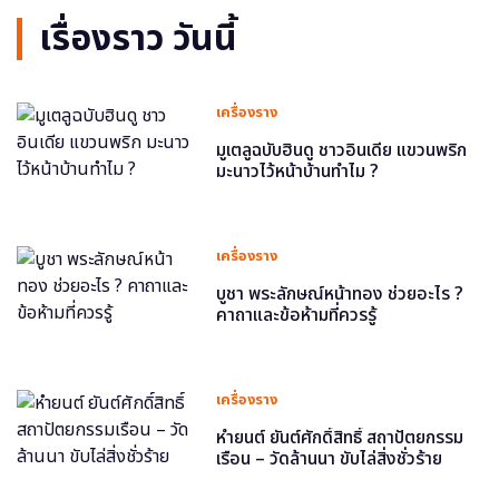
เรื่องราว วันนี้
เครื่องราง
มูเตลูฉบับฮินดู ชาวอินเดีย แขวนพริก
มะนาวไว้หน้าบ้านทำไม ?
เครื่องราง
บูชา พระลักษณ์หน้าทอง ช่วยอะไร ?
คาถาและข้อห้ามที่ควรรู้
เครื่องราง
หำยนต์ ยันต์ศักดิ์สิทธิ์ สถาปัตยกรรม
เรือน – วัดล้านนา ขับไล่สิ่งชั่วร้าย