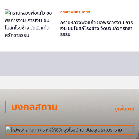
กรุงเทพมหานครฯ
กราบหลวงพ่อแก้ว ขอพรการงาน การ
เงิน ชมโบสถ์โรงช้าง วัดบัวแก้วศรัทธา
ธรรม
มงคลสถาน
ดูเพิ่มเติม