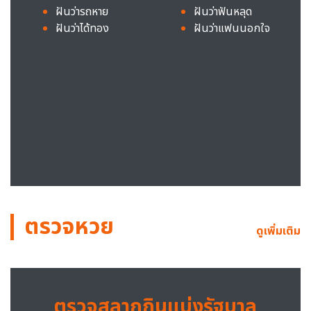
ฝันว่ารถหาย
ฝันว่าฟันหลุด
ฝันว่าได้ทอง
ฝันว่าแฟนนอกใจ
ตรวจหวย
ดูเพิ่มเติม
ตรวจสลากกินแบ่งรัฐบาล