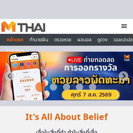
Skip to content
menu
หน้าแรก
ทำนายฝัน
ตรวจหวย
ผลบอล
ดูดวง
วอลเปเปอร
ไลฟ์สไตล์
It's All About Belief
เชื่อในสิ่งที่ทำ ทำในสิ่งที่เชื่อ