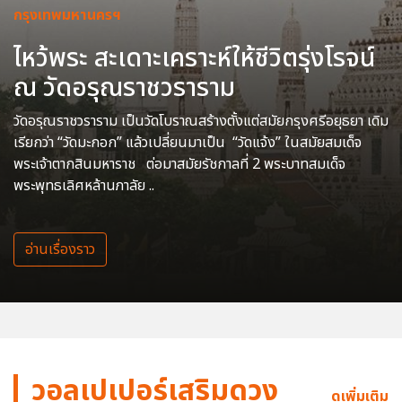
กรุงเทพมหานครฯ
ไหว้พระ สะเดาะเคราะห์ให้ชีวิตรุ่งโรจน์
ณ วัดอรุณราชวราราม
วัดอรุณราชวราราม เป็นวัดโบราณสร้างตั้งแต่สมัยกรุงศรีอยุธยา เดิม
เรียกว่า “วัดมะกอก” แล้วเปลี่ยนมาเป็น “วัดแจ้ง” ในสมัยสมเด็จ
พระเจ้าตากสินมหาราช ต่อมาสมัยรัชกาลที่ 2 พระบาทสมเด็จ
พระพุทธเลิศหล้านภาลัย ..
อ่านเรื่องราว
วอลเปเปอร์เสริมดวง
ดูเพิ่มเติม