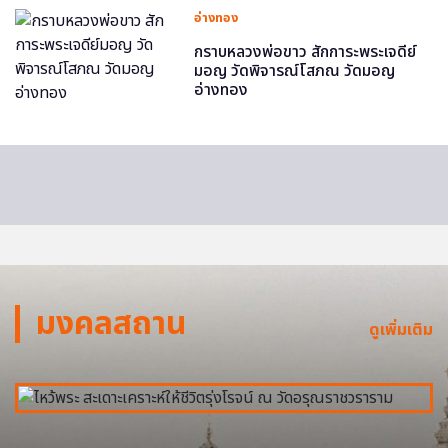
อ่างทอง
กราบหลวงพ่อขาว สักการะพระเจดีย์
มอญ วัดพิจารณ์โสภณ วัดมอญ
อ่างทอง
มงคลสถาน
ดูเพิ่มเติม