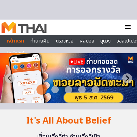
Skip to content
menu
หน้าแรก
ทำนายฝัน
ตรวจหวย
ผลบอล
ดูดวง
วอลเปเปอร
ไลฟ์สไตล์
It's All About Belief
เชื่อในสิ่งที่ทำ ทำในสิ่งที่เชื่อ