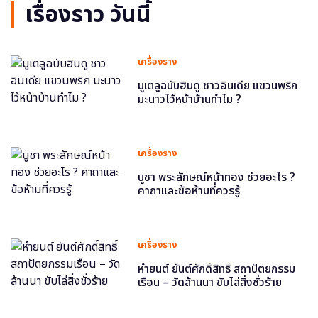
เรื่องราว วันนี้
เครื่องราง
มูเตลูฉบับฮินดู ชาวอินเดีย แขวนพริก
มะนาวไว้หน้าบ้านทำไม ?
เครื่องราง
บูชา พระลักษณ์หน้าทอง ช่วยอะไร ?
คาถาและข้อห้ามที่ควรรู้
เครื่องราง
หำยนต์ ยันต์ศักดิ์สิทธิ์ สถาปัตยกรรม
เรือน – วัดล้านนา ขับไล่สิ่งชั่วร้าย