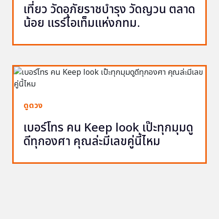
เที่ยว วัดอุภัยราชบำรุง วัดญวน ตลาด
น้อย แรร์ไอเท็มแห่งกทม.
ดูดวง
เบอร์โทร คน Keep look เป๊ะทุกมุมดู
ดีทุกองศา คุณล่ะมีเลขคู่นี้ไหม