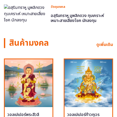
วัตถุมงคล
อสุรินทราหู มูพลิกดวง ทุบเคราะห์
เหมาะสายเสี่ยงโชค นักลงทุน
สินค้ามงคล
ดูเพิ่มเติม
วอลเปเปอร์พระสีวลี
วอลเปเปอร์ท้าวกุเวร