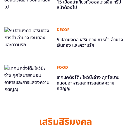
15 เมืองน่าเที่ยวทั่วออสเตรเลีย ทริป
หน้าต้องไป
DECOR
9 ปลามงคล เสริมดวง การค้า อำนาจ
เงินทอง และความรัก
FOOD
เทคนิคตั้งโต๊ะ ไหว้บ๊ะจ่าง กุศโลบาย
ถนอมอาหารและการแสดงความ
กตัญญู
เสริมสิริมงคล