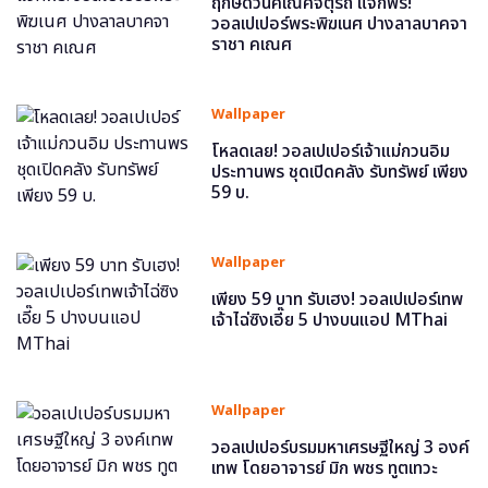
ฤกษ์ดีวันคเณศจตุรถี แจกฟรี!
วอลเปเปอร์พระพิฆเนศ ปางลาลบาคจา
ราชา คเณศ
Wallpaper
โหลดเลย! วอลเปเปอร์เจ้าแม่กวนอิม
ประทานพร ชุดเปิดคลัง รับทรัพย์ เพียง
59 บ.
Wallpaper
เพียง 59 บาท รับเฮง! วอลเปเปอร์เทพ
เจ้าไฉ่ซิงเอี๊ย 5 ปางบนแอป MThai
Wallpaper
วอลเปเปอร์บรมมหาเศรษฐีใหญ่ 3 องค์
เทพ โดยอาจารย์ มิก พชร ทูตเทวะ