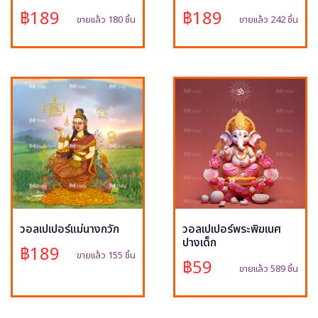
฿189
฿189
ขายแล้ว 180 ชิ้น
ขายแล้ว 242 ชิ้น
วอลเปเปอร์แม่นางกวัก
วอลเปเปอร์พระพิฆเนศ
ปางเด็ก
฿189
ขายแล้ว 155 ชิ้น
฿59
ขายแล้ว 589 ชิ้น