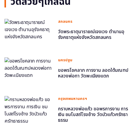
วัดสวยๆใกล้ฉัน
สกลนคร
วัดพระธาตุนารายณ์เจงเวง ตำนานอุ
รังคธาตุแห่งจังหวัดสกลนคร
นครปฐม
ขอพรโชคลาภ การงาน ลอดใต้มณฑป
หลวงพ่อทา วัดพะเนียงแตก
กรุงเทพมหานครฯ
กราบหลวงพ่อแก้ว ขอพรการงาน การ
เงิน ชมโบสถ์โรงช้าง วัดบัวแก้วศรัทธา
ธรรม