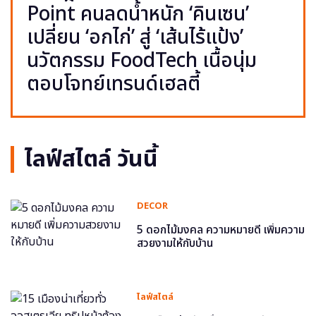
Point คนลดน้ำหนัก ‘คินเซน’
เปลี่ยน ‘อกไก่’ สู่ ‘เส้นไร้แป้ง’
นวัตกรรม FoodTech เนื้อนุ่ม
ตอบโจทย์เทรนด์เฮลตี้
ไลฟ์สไตล์ วันนี้
DECOR
5 ดอกไม้มงคล ความหมายดี เพิ่มความ
สวยงามให้กับบ้าน
ไลฟ์สไตล์