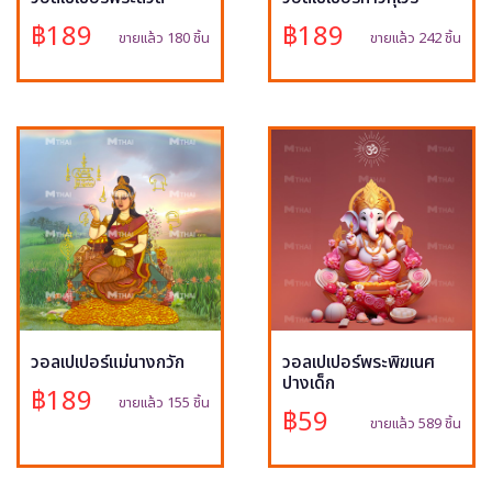
฿189
฿189
ขายแล้ว 180 ชิ้น
ขายแล้ว 242 ชิ้น
วอลเปเปอร์แม่นางกวัก
วอลเปเปอร์พระพิฆเนศ
ปางเด็ก
฿189
ขายแล้ว 155 ชิ้น
฿59
ขายแล้ว 589 ชิ้น