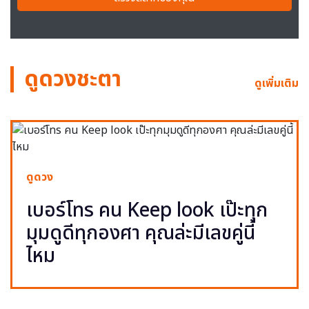
ดูดวงชะตา
ดูเพิ่มเติม
ดูดวง
เบอร์โทร คน Keep look เป๊ะทุก
มุมดูดีทุกองศา คุณล่ะมีเลขคู่นี้
ไหม