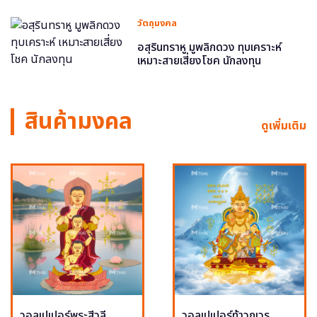
วัตถุมงคล
อสุรินทราหู มูพลิกดวง ทุบเคราะห์
เหมาะสายเสี่ยงโชค นักลงทุน
สินค้ามงคล
ดูเพิ่มเติม
วอลเปเปอร์พระสีวลี
วอลเปเปอร์ท้าวกุเวร