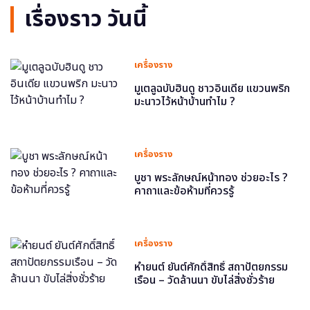
เรื่องราว วันนี้
เครื่องราง
มูเตลูฉบับฮินดู ชาวอินเดีย แขวนพริก
มะนาวไว้หน้าบ้านทำไม ?
เครื่องราง
บูชา พระลักษณ์หน้าทอง ช่วยอะไร ?
คาถาและข้อห้ามที่ควรรู้
เครื่องราง
หำยนต์ ยันต์ศักดิ์สิทธิ์ สถาปัตยกรรม
เรือน – วัดล้านนา ขับไล่สิ่งชั่วร้าย