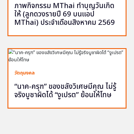
ภาพกิจกรรม MThai ทำบุญวันเกิด
ให้ (ลูกดวงรายปี 69 บนแอป
MThai) ประจำเดือนสิงหาคม 2569
วัตถุมงคล
“นาค-ครุฑ” ของขลังวิเศษมีคุณ ไม่รู้
จริงบูชาผิดได้ “งูเปรต” ย้อนให้โทษ