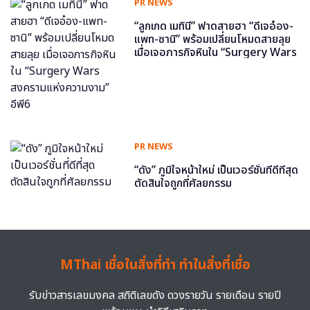
PR NEWS
“ลูกเกด เมทินี” ฟาดสายฮา “ดีเจอ๋อง-
แพท-ซานิ” พร้อมเปลี่ยนโหมดสายลุย
เมื่อเจอภารกิจหินใน “Surgery Wars
สงครามแห่งความงาม” อีพี6
PR NEWS
“ดัง” ภูมิใจหน้าใหม่ เป็นเวอร์ชั่นที่ดีที่สุด
ตัดสินใจถูกที่ศัลยกรรม
MThai เชื่อในสิ่งที่ทำ ทำในสิ่งที่เชื่อ
รับข่าวสารเลขมงคล สถิติเลขดัง ดวงรายวัน รายเดือน รายปี