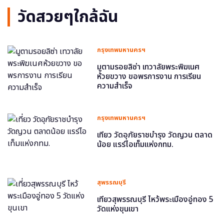
วัดสวยๆใกล้ฉัน
กรุงเทพมหานครฯ
มูตามรอยลิซ่า เทวาลัยพระพิฆเนศ
ห้วยขวาง ขอพรการงาน การเรียน
ความสำเร็จ
กรุงเทพมหานครฯ
เที่ยว วัดอุภัยราชบำรุง วัดญวน ตลาด
น้อย แรร์ไอเท็มแห่งกทม.
สุพรรณบุรี
เที่ยวสุพรรณบุรี ไหว้พระเมืองอู่ทอง 5
วัดแห่งขุนเขา