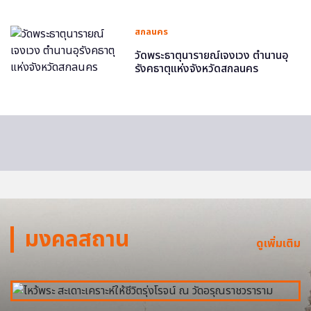
สกลนคร
วัดพระธาตุนารายณ์เจงเวง ตำนานอุ
รังคธาตุแห่งจังหวัดสกลนคร
มงคลสถาน
ดูเพิ่มเติม