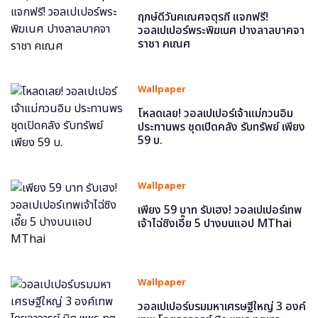
ฤกษ์ดีวันคเณศจตุรถี แจกฟรี!
วอลเปเปอร์พระพิฆเนศ ปางลาลบาคจา
ราชา คเณศ
Wallpaper
โหลดเลย! วอลเปเปอร์เจ้าแม่กวนอิม
ประทานพร ชุดเปิดคลัง รับทรัพย์ เพียง
59 บ.
Wallpaper
เพียง 59 บาท รับเฮง! วอลเปเปอร์เทพ
เจ้าไฉ่ซิงเอี๊ย 5 ปางบนแอป MThai
Wallpaper
วอลเปเปอร์บรมมหาเศรษฐีใหญ่ 3 องค์