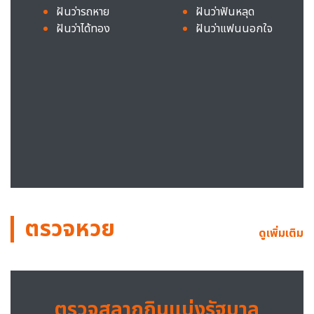
ฝันว่ารถหาย
ฝันว่าฟันหลุด
ฝันว่าได้ทอง
ฝันว่าแฟนนอกใจ
ตรวจหวย
ดูเพิ่มเติม
ตรวจสลากกินแบ่งรัฐบาล