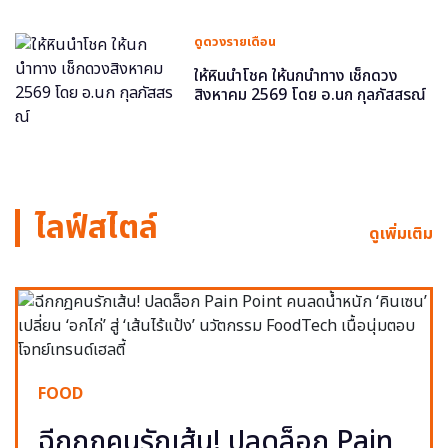
ดูดวงรายเดือน
ให้หินนำโชค ให้นกนำทาง เช็กดวง
สิงหาคม 2569 โดย อ.นก กุลภัสสรณ์
ไลฟ์สไตล์
ดูเพิ่มเติม
FOOD
ฉีกกฎคนรักเส้น! ปลดล็อก Pain