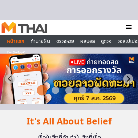
Skip to content
menu
หน้าแรก
ทำนายฝัน
ตรวจหวย
ผลบอล
ดูดวง
วอลเปเปอร
ไลฟ์สไตล์
It's All About Belief
เชื่อในสิ่งที่ทำ ทำในสิ่งที่เชื่อ