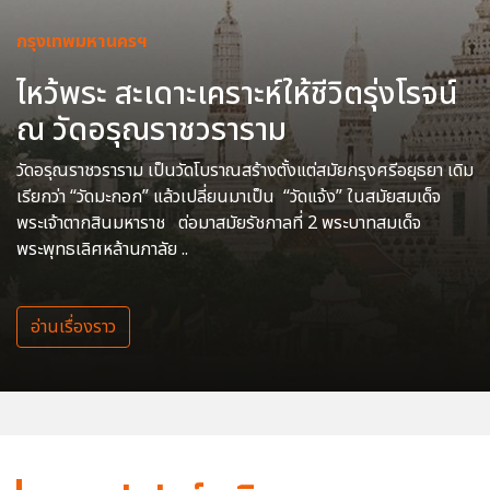
กรุงเทพมหานครฯ
ไหว้พระ สะเดาะเคราะห์ให้ชีวิตรุ่งโรจน์
ณ วัดอรุณราชวราราม
วัดอรุณราชวราราม เป็นวัดโบราณสร้างตั้งแต่สมัยกรุงศรีอยุธยา เดิม
เรียกว่า “วัดมะกอก” แล้วเปลี่ยนมาเป็น “วัดแจ้ง” ในสมัยสมเด็จ
พระเจ้าตากสินมหาราช ต่อมาสมัยรัชกาลที่ 2 พระบาทสมเด็จ
พระพุทธเลิศหล้านภาลัย ..
อ่านเรื่องราว