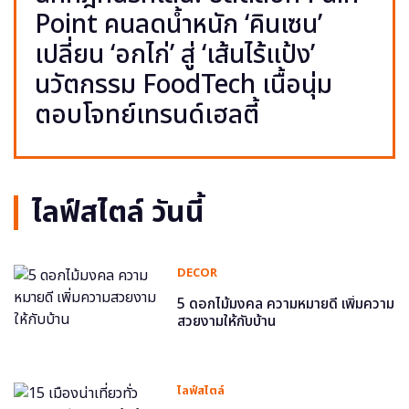
Point คนลดน้ำหนัก ‘คินเซน’
เปลี่ยน ‘อกไก่’ สู่ ‘เส้นไร้แป้ง’
นวัตกรรม FoodTech เนื้อนุ่ม
ตอบโจทย์เทรนด์เฮลตี้
ไลฟ์สไตล์ วันนี้
DECOR
5 ดอกไม้มงคล ความหมายดี เพิ่มความ
สวยงามให้กับบ้าน
ไลฟ์สไตล์