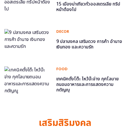
15 เมืองน่าเที่ยวทั่วออสเตรเลีย ทริป
หน้าต้องไป
DECOR
9 ปลามงคล เสริมดวง การค้า อำนาจ
เงินทอง และความรัก
FOOD
เทคนิคตั้งโต๊ะ ไหว้บ๊ะจ่าง กุศโลบาย
ถนอมอาหารและการแสดงความ
กตัญญู
เสริมสิริมงคล