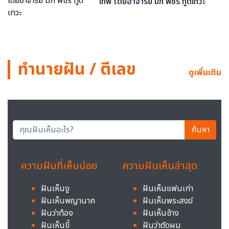
เทพ โดยอาจารย์ มิก พชร ทูตเทวะ
ทำนายฝัน / ตีเลข
ดูเพิ่มเติม
ค้นหา
ความฝันที่เห็นบ่อย
ความฝันเห็นล่าสุด
ฝันเห็นงู
ฝันเห็นแฟนเก่า
ฝันเห็นพญานาค
ฝันเห็นพระสงฆ์
ฝันว่าท้อง
ฝันเห็นช้าง
ฝันเห็นขี้
ฝันว่าตัดผม