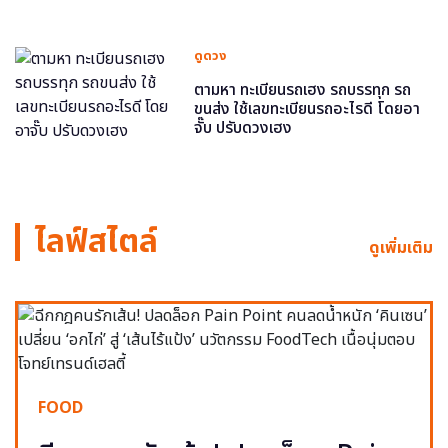
ดูดวง
ตามหา ทะเบียนรถเฮง รถบรรทุก รถ
ขนส่ง ใช้เลขทะเบียนรถอะไรดี โดยอา
จั๊บ ปรับดวงเฮง
ไลฟ์สไตล์
ดูเพิ่มเติม
FOOD