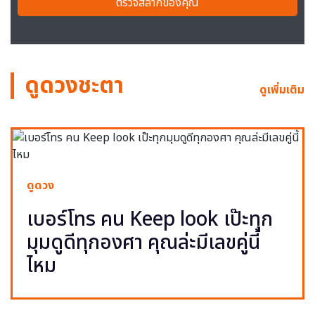
ตรวจสลากของคุณ
ดูดวงชะตา
ดูเพิ่มเติม
ดูดวง
เบอร์โทร คน Keep look เป๊ะทุก
มุมดูดีทุกองศา คุณล่ะมีเลขคู่นี้
ไหม