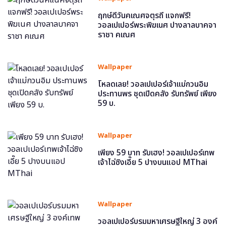
ฤกษ์ดีวันคเณศจตุรถี แจกฟรี!
วอลเปเปอร์พระพิฆเนศ ปางลาลบาคจา
ราชา คเณศ
Wallpaper
โหลดเลย! วอลเปเปอร์เจ้าแม่กวนอิม
ประทานพร ชุดเปิดคลัง รับทรัพย์ เพียง
59 บ.
Wallpaper
เพียง 59 บาท รับเฮง! วอลเปเปอร์เทพ
เจ้าไฉ่ซิงเอี๊ย 5 ปางบนแอป MThai
Wallpaper
วอลเปเปอร์บรมมหาเศรษฐีใหญ่ 3 องค์