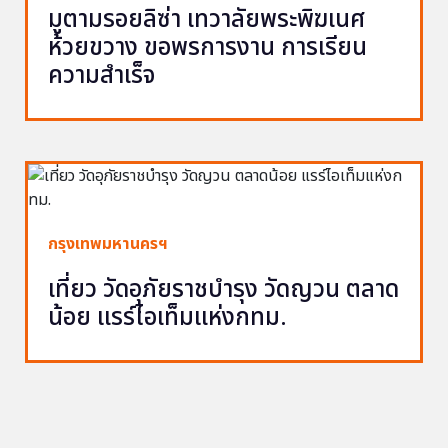
มูตามรอยลิซ่า เทวาลัยพระพิฆเนศ
ห้วยขวาง ขอพรการงาน การเรียน
ความสำเร็จ
กรุงเทพมหานครฯ
เที่ยว วัดอุภัยราชบำรุง วัดญวน ตลาด
น้อย แรร์ไอเท็มแห่งกทม.