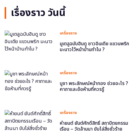
เรื่องราว วันนี้
เครื่องราง
มูเตลูฉบับฮินดู ชาวอินเดีย แขวนพริก
มะนาวไว้หน้าบ้านทำไม ?
เครื่องราง
บูชา พระลักษณ์หน้าทอง ช่วยอะไร ?
คาถาและข้อห้ามที่ควรรู้
เครื่องราง
หำยนต์ ยันต์ศักดิ์สิทธิ์ สถาปัตยกรรม
เรือน – วัดล้านนา ขับไล่สิ่งชั่วร้าย