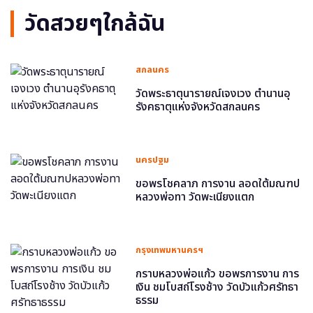
วัดสวยๆใกล้ฉัน
สกลนคร
วัดพระธาตุนารายณ์เจงเวง ตำนานอุ
รังคธาตุแห่งจังหวัดสกลนคร
นครปฐม
ขอพรโชคลาภ การงาน ลอดใต้มณฑป
หลวงพ่อทา วัดพะเนียงแตก
กรุงเทพมหานครฯ
กราบหลวงพ่อแก้ว ขอพรการงาน การ
เงิน ชมโบสถ์โรงช้าง วัดบัวแก้วศรัทธา
ธรรม