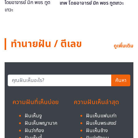
เทพ โดยอาจารย์ มิก พชร ทูตเทวะ
ทำนายฝัน / ตีเลข
ดูเพิ่มเติม
ค้นหา
ความฝันที่เห็นบ่อย
ความฝันเห็นล่าสุด
ฝันเห็นงู
ฝันเห็นแฟนเก่า
ฝันเห็นพญานาค
ฝันเห็นพระสงฆ์
ฝันว่าท้อง
ฝันเห็นช้าง
ฝันเห็นขี้
ฝันว่าตัดผม