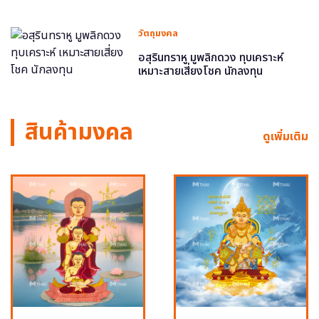
วัตถุมงคล
อสุรินทราหู มูพลิกดวง ทุบเคราะห์
เหมาะสายเสี่ยงโชค นักลงทุน
สินค้ามงคล
ดูเพิ่มเติม