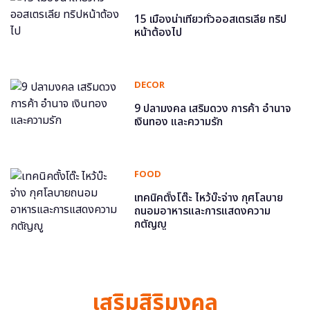
15 เมืองน่าเที่ยวทั่วออสเตรเลีย ทริป
หน้าต้องไป
DECOR
9 ปลามงคล เสริมดวง การค้า อำนาจ
เงินทอง และความรัก
FOOD
เทคนิคตั้งโต๊ะ ไหว้บ๊ะจ่าง กุศโลบาย
ถนอมอาหารและการแสดงความ
กตัญญู
เสริมสิริมงคล