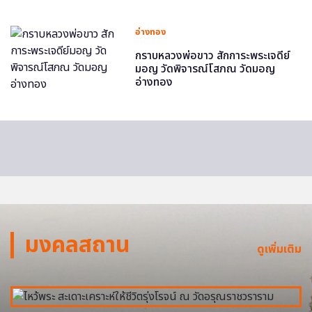
อ่างทอง
กราบหลวงพ่อขาว สักการะพระเจดีย์
มอญ วัดพิจารณ์โสภณ วัดมอญ
อ่างทอง
มงคลสถาน
ดูเพิ่มเติม