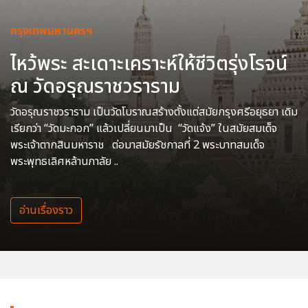
กรุงเทพมหานครฯ
ไหว้พระ สะเดาะเคราะห์ให้ชีวิตรุ่งโรจน์
ณ วัดอรุณราชวราราม
วัดอรุณราชวราราม เป็นวัดโบราณสร้างตั้งแต่สมัยกรุงศรีอยุธยา เดิม
เรียกว่า “วัดมะกอก” แล้วเปลี่ยนมาเป็น “วัดแจ้ง” ในสมัยสมเด็จ
พระเจ้าตากสินมหาราช ต่อมาสมัยรัชกาลที่ 2 พระบาทสมเด็จ
พระพุทธเลิศหล้านภาลัย ..
อ่านเรื่องราว