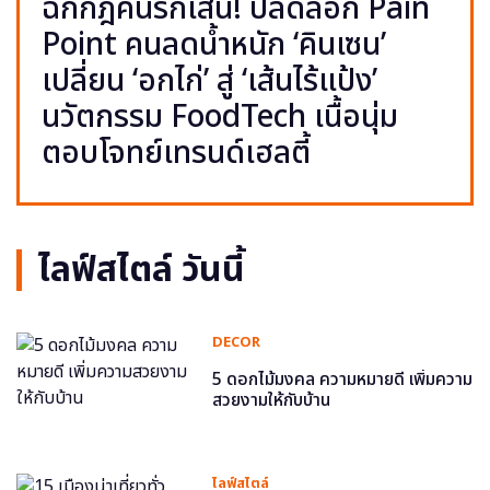
ฉีกกฎคนรักเส้น! ปลดล็อก Pain
Point คนลดน้ำหนัก ‘คินเซน’
เปลี่ยน ‘อกไก่’ สู่ ‘เส้นไร้แป้ง’
นวัตกรรม FoodTech เนื้อนุ่ม
ตอบโจทย์เทรนด์เฮลตี้
ไลฟ์สไตล์ วันนี้
DECOR
5 ดอกไม้มงคล ความหมายดี เพิ่มความ
สวยงามให้กับบ้าน
ไลฟ์สไตล์