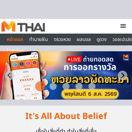
Skip to content
menu
หน้าแรก
ทำนายฝัน
ตรวจหวย
ผลบอล
ดูดวง
วอลเปเปอร
ไลฟ์สไตล์
It's All About Belief
เชื่อในสิ่งที่ทำ ทำในสิ่งที่เชื่อ