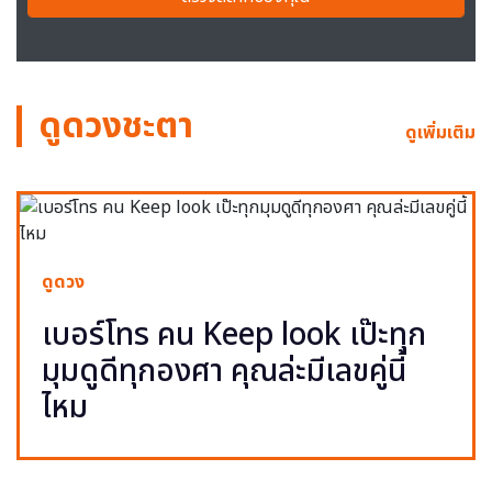
ดูดวงชะตา
ดูเพิ่มเติม
ดูดวง
เบอร์โทร คน Keep look เป๊ะทุก
มุมดูดีทุกองศา คุณล่ะมีเลขคู่นี้
ไหม