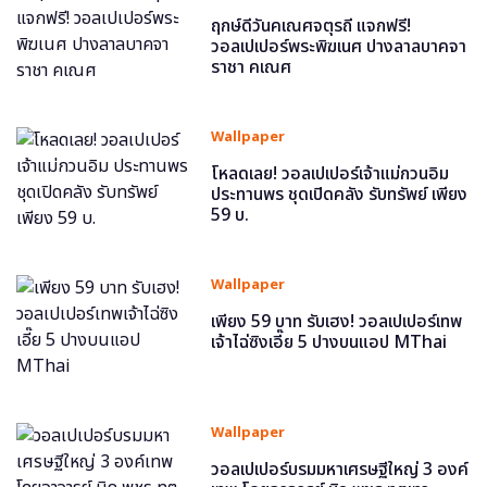
ฤกษ์ดีวันคเณศจตุรถี แจกฟรี!
วอลเปเปอร์พระพิฆเนศ ปางลาลบาคจา
ราชา คเณศ
Wallpaper
โหลดเลย! วอลเปเปอร์เจ้าแม่กวนอิม
ประทานพร ชุดเปิดคลัง รับทรัพย์ เพียง
59 บ.
Wallpaper
เพียง 59 บาท รับเฮง! วอลเปเปอร์เทพ
เจ้าไฉ่ซิงเอี๊ย 5 ปางบนแอป MThai
Wallpaper
วอลเปเปอร์บรมมหาเศรษฐีใหญ่ 3 องค์