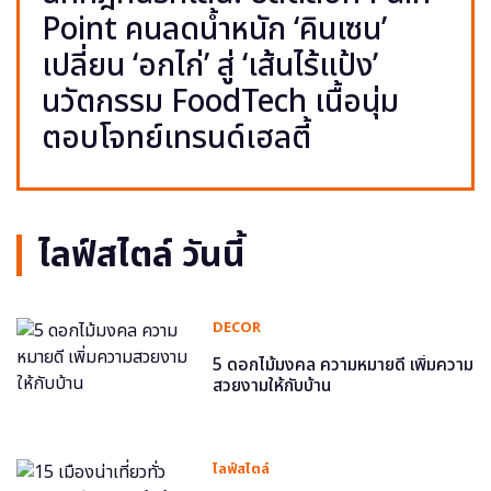
Point คนลดน้ำหนัก ‘คินเซน’
เปลี่ยน ‘อกไก่’ สู่ ‘เส้นไร้แป้ง’
นวัตกรรม FoodTech เนื้อนุ่ม
ตอบโจทย์เทรนด์เฮลตี้
ไลฟ์สไตล์ วันนี้
DECOR
5 ดอกไม้มงคล ความหมายดี เพิ่มความ
สวยงามให้กับบ้าน
ไลฟ์สไตล์