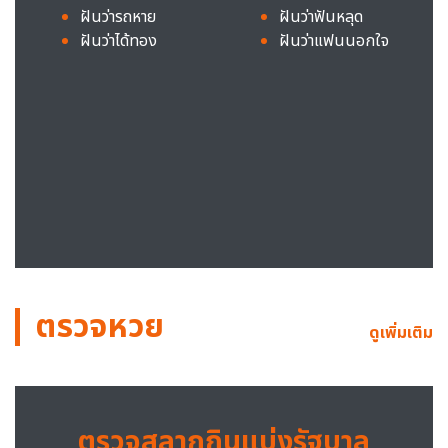
ฝันว่ารถหาย
ฝันว่าฟันหลุด
ฝันว่าได้ทอง
ฝันว่าแฟนนอกใจ
ตรวจหวย
ดูเพิ่มเติม
ตรวจสลากกินแบ่งรัฐบาล