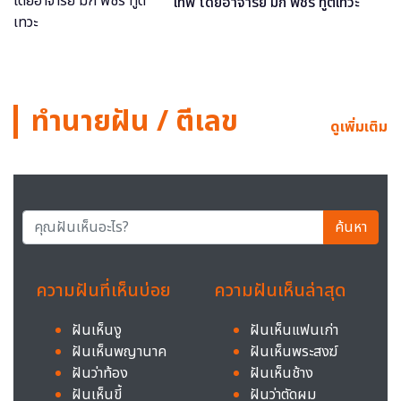
เทพ โดยอาจารย์ มิก พชร ทูตเทวะ
ทำนายฝัน / ตีเลข
ดูเพิ่มเติม
ค้นหา
ความฝันที่เห็นบ่อย
ความฝันเห็นล่าสุด
ฝันเห็นงู
ฝันเห็นแฟนเก่า
ฝันเห็นพญานาค
ฝันเห็นพระสงฆ์
ฝันว่าท้อง
ฝันเห็นช้าง
ฝันเห็นขี้
ฝันว่าตัดผม