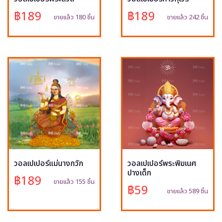
฿189
฿189
ขายแล้ว 180 ชิ้น
ขายแล้ว 242 ชิ้น
วอลเปเปอร์แม่นางกวัก
วอลเปเปอร์พระพิฆเนศ
ปางเด็ก
฿189
ขายแล้ว 155 ชิ้น
฿59
ขายแล้ว 589 ชิ้น