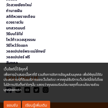
วัดสวยเชียงใหม่
ทำนายฝัน
สถิติหวยรายเดือน
ดวงรายวัน
บทสวดมนต์
วิธีบนไอ้ไข่
ไหว้ท้าวเวสสุวรรณ
วิธีไหว้วัดแขก
วอลเปเปอร์พระแม่ลักษมี
วอลเปเปอร์ ฟรี
สีมงคล
เว็บไซต์นี้ใช้คุกกี้
เพื่อการนำเสนอเนื้อหาที่ดี รวมถึงการจัดการข้อมูลส่วนบุคคล เพื่อให้คุณได้รับ
FOLLOW US
ประสบการณ์ที่ดีบนบริการของเว็บไซต์เรา หากคุณใช้บริการเว็บไซต์นี้ต่อไปโดย
ไม่มีการปรับตั้งค่าใดๆนั้น แสดงว่าคุณยอมรับนโยบายคุกกี้และนโยบายส่วน
บุคคลของเรา
ยอมรับ
เรียนรู้เพิ่มเติม