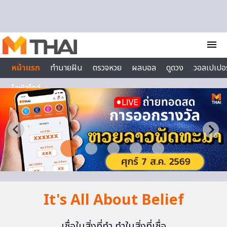
Skip to content
menu
หน้าแรก
ทำนายฝัน
ตรวจหวย
ผลบอล
ดูดวง
วอลเปเปอร
ไลฟ์สไตล์
It's All About Belief
เชื่อในสิ่งที่ทำ ทำในสิ่งที่เชื่อ