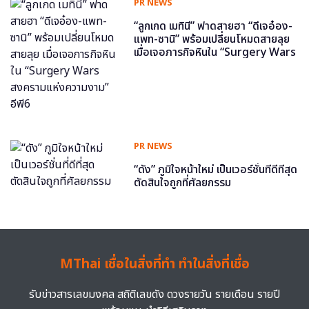
PR NEWS
“ลูกเกด เมทินี” ฟาดสายฮา “ดีเจอ๋อง-
แพท-ซานิ” พร้อมเปลี่ยนโหมดสายลุย
เมื่อเจอภารกิจหินใน “Surgery Wars
สงครามแห่งความงาม” อีพี6
PR NEWS
“ดัง” ภูมิใจหน้าใหม่ เป็นเวอร์ชั่นที่ดีที่สุด
ตัดสินใจถูกที่ศัลยกรรม
MThai เชื่อในสิ่งที่ทำ ทำในสิ่งที่เชื่อ
รับข่าวสารเลขมงคล สถิติเลขดัง ดวงรายวัน รายเดือน รายปี