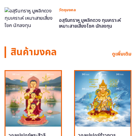
วัตถุมงคล
อสุรินทราหู มูพลิกดวง ทุบเคราะห์
เหมาะสายเสี่ยงโชค นักลงทุน
สินค้ามงคล
ดูเพิ่มเติม
วอลเปเปอร์พระสีวลี
วอลเปเปอร์ท้าวกุเวร