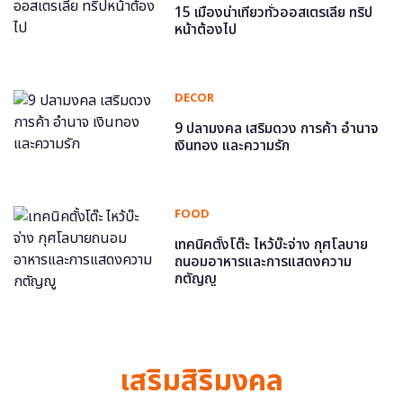
15 เมืองน่าเที่ยวทั่วออสเตรเลีย ทริป
หน้าต้องไป
DECOR
9 ปลามงคล เสริมดวง การค้า อำนาจ
เงินทอง และความรัก
FOOD
เทคนิคตั้งโต๊ะ ไหว้บ๊ะจ่าง กุศโลบาย
ถนอมอาหารและการแสดงความ
กตัญญู
เสริมสิริมงคล