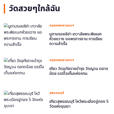
วัดสวยๆใกล้ฉัน
กรุงเทพมหานครฯ
มูตามรอยลิซ่า เทวาลัยพระพิฆเนศ
ห้วยขวาง ขอพรการงาน การเรียน
ความสำเร็จ
กรุงเทพมหานครฯ
เที่ยว วัดอุภัยราชบำรุง วัดญวน ตลาด
น้อย แรร์ไอเท็มแห่งกทม.
สุพรรณบุรี
เที่ยวสุพรรณบุรี ไหว้พระเมืองอู่ทอง 5
วัดแห่งขุนเขา