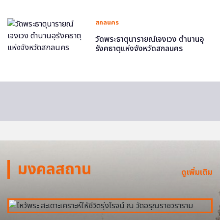
สกลนคร
วัดพระธาตุนารายณ์เจงเวง ตำนานอุ
รังคธาตุแห่งจังหวัดสกลนคร
มงคลสถาน
ดูเพิ่มเติม