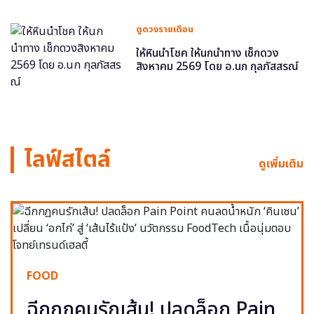
ดูดวงรายเดือน
ให้หินนำโชค ให้นกนำทาง เช็กดวง
สิงหาคม 2569 โดย อ.นก กุลภัสสรณ์
ไลฟ์สไตล์
ดูเพิ่มเติม
FOOD
ฉีกกฎคนรักเส้น! ปลดล็อก Pain