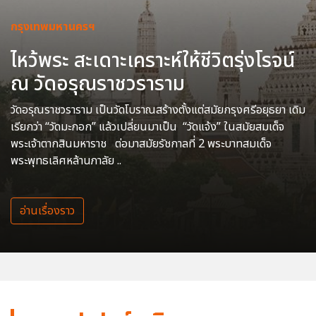
กรุงเทพมหานครฯ
ไหว้พระ สะเดาะเคราะห์ให้ชีวิตรุ่งโรจน์
ณ วัดอรุณราชวราราม
วัดอรุณราชวราราม เป็นวัดโบราณสร้างตั้งแต่สมัยกรุงศรีอยุธยา เดิม
เรียกว่า “วัดมะกอก” แล้วเปลี่ยนมาเป็น “วัดแจ้ง” ในสมัยสมเด็จ
พระเจ้าตากสินมหาราช ต่อมาสมัยรัชกาลที่ 2 พระบาทสมเด็จ
พระพุทธเลิศหล้านภาลัย ..
อ่านเรื่องราว