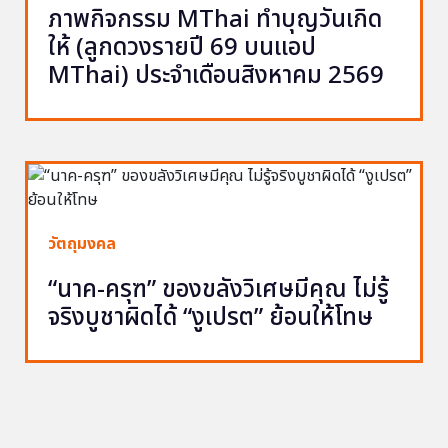
ภาพกิจกรรม MThai ทำบุญวันเกิด
ให้ (ลูกดวงรายปี 69 บนแอป
MThai) ประจำเดือนสิงหาคม 2569
วัตถุมงคล
“นาค-ครุฑ” ของขลังวิเศษมีคุณ ไม่รู้
จริงบูชาผิดได้ “งูเปรต” ย้อนให้โทษ