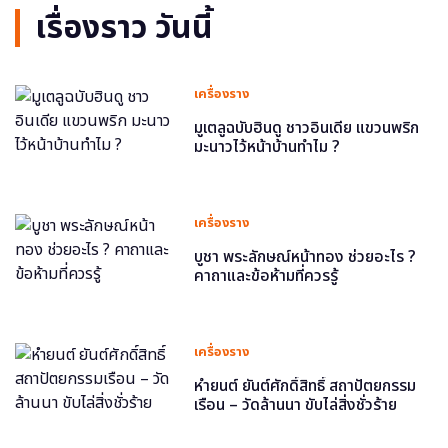
เรื่องราว วันนี้
เครื่องราง
มูเตลูฉบับฮินดู ชาวอินเดีย แขวนพริก
มะนาวไว้หน้าบ้านทำไม ?
เครื่องราง
บูชา พระลักษณ์หน้าทอง ช่วยอะไร ?
คาถาและข้อห้ามที่ควรรู้
เครื่องราง
หำยนต์ ยันต์ศักดิ์สิทธิ์ สถาปัตยกรรม
เรือน – วัดล้านนา ขับไล่สิ่งชั่วร้าย