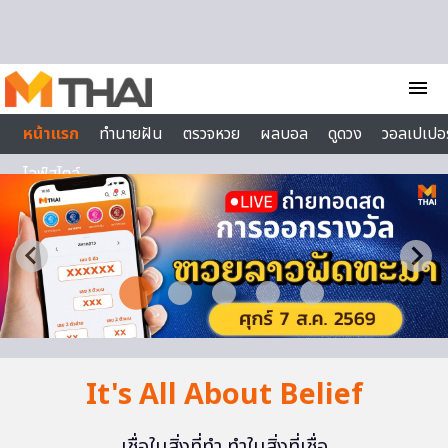
Skip to content
menu
หน้าแรก
ทำนายฝัน
ตรวจหวย
ผลบอล
ดูดวง
วอลเปเปอร
ไลฟ์สไตล์
It's All About Belief
เชื่อในสิ่งที่ทำ ทำในสิ่งที่เชื่อ