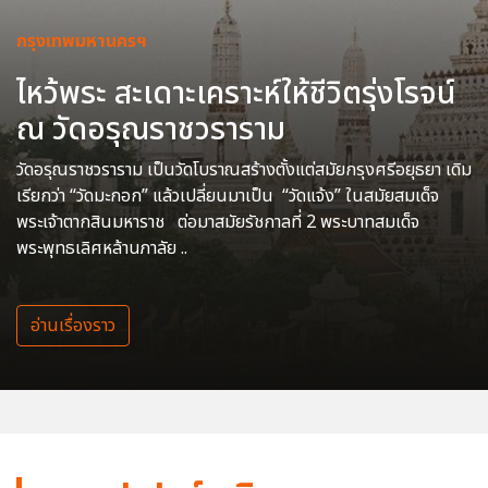
กรุงเทพมหานครฯ
ไหว้พระ สะเดาะเคราะห์ให้ชีวิตรุ่งโรจน์
ณ วัดอรุณราชวราราม
วัดอรุณราชวราราม เป็นวัดโบราณสร้างตั้งแต่สมัยกรุงศรีอยุธยา เดิม
เรียกว่า “วัดมะกอก” แล้วเปลี่ยนมาเป็น “วัดแจ้ง” ในสมัยสมเด็จ
พระเจ้าตากสินมหาราช ต่อมาสมัยรัชกาลที่ 2 พระบาทสมเด็จ
พระพุทธเลิศหล้านภาลัย ..
อ่านเรื่องราว