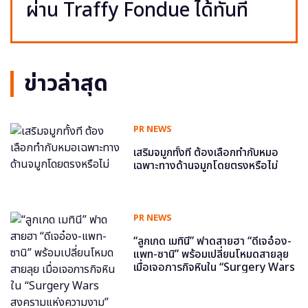
ผ่าน Traffy Fondue ได้ทันที
ข่าวล่าสุด
PR NEWS
เสริมจมูกทั้งที ต้องเลือกทำกับหมอ
เฉพาะทางด้านจมูกโดยตรงหรือไม่
PR NEWS
“ลูกเกด เมทินี” ฟาดสายฮา “ดีเจอ๋อง-
แพท-ซานิ” พร้อมเปลี่ยนโหมดสายลุย
เมื่อเจอภารกิจหินใน “Surgery Wars
สงครามแห่งความงาม” อีพี6