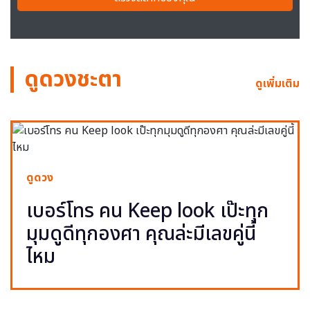
ดูดวงชะตา
ดูเพิ่มเติม
ดูดวง
เบอร์โทร คน Keep look เป๊ะทุก
มุมดูดีทุกองศา คุณล่ะมีเลขคู่นี้
ไหม