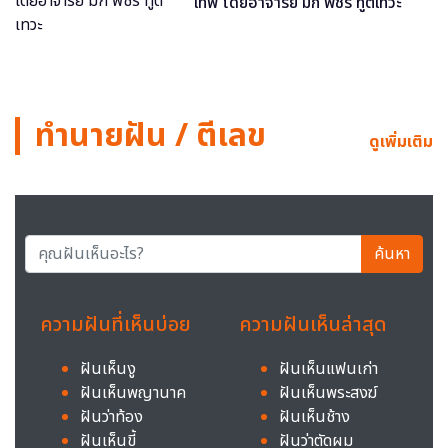
เทพ โดยอาจารย์ มิก พชร ทูตเทวะ
ทำนายฝัน / ตีเลข
ดูเพิ่มเติม
ค้นหา
ความฝันที่เห็นบ่อย
ความฝันเห็นล่าสุด
ฝันเห็นงู
ฝันเห็นแฟนเก่า
ฝันเห็นพญานาค
ฝันเห็นพระสงฆ์
ฝันว่าท้อง
ฝันเห็นช้าง
ฝันเห็นขี้
ฝันว่าตัดผม