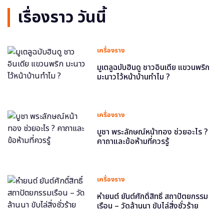
เรื่องราว วันนี้
เครื่องราง
มูเตลูฉบับฮินดู ชาวอินเดีย แขวนพริก
มะนาวไว้หน้าบ้านทำไม ?
เครื่องราง
บูชา พระลักษณ์หน้าทอง ช่วยอะไร ?
คาถาและข้อห้ามที่ควรรู้
เครื่องราง
หำยนต์ ยันต์ศักดิ์สิทธิ์ สถาปัตยกรรม
เรือน – วัดล้านนา ขับไล่สิ่งชั่วร้าย