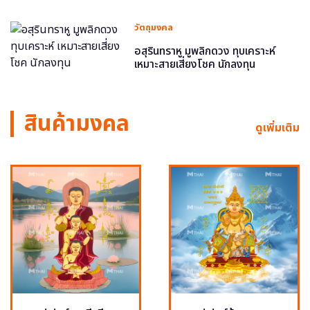
วัตถุมงคล
อสุรินทราหู มูพลิกดวง ทุบเคราะห์
เหมาะสายเสี่ยงโชค นักลงทุน
สินค้ามงคล
ดูเพิ่มเติม