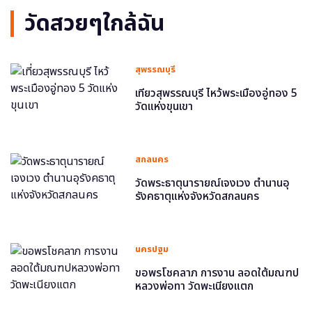
วัดสวยๆใกล้ฉัน
สุพรรณบุรี
เที่ยวสุพรรณบุรี ไหว้พระเมืองอู่ทอง 5
วัดแห่งขุนเขา
สกลนคร
วัดพระธาตุนารายณ์เจงเวง ตำนานอุ
รังคธาตุแห่งจังหวัดสกลนคร
นครปฐม
ขอพรโชคลาภ การงาน ลอดใต้มณฑป
หลวงพ่อทา วัดพะเนียงแตก