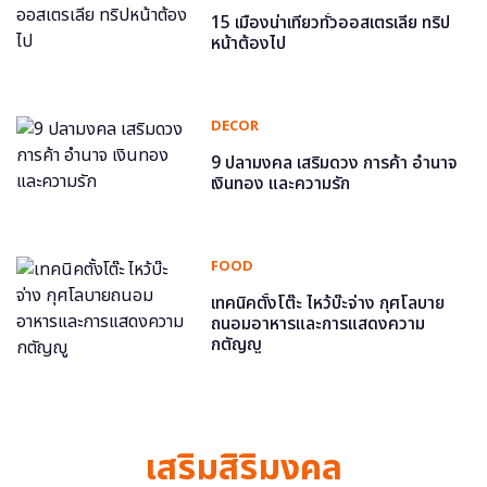
15 เมืองน่าเที่ยวทั่วออสเตรเลีย ทริป
หน้าต้องไป
DECOR
9 ปลามงคล เสริมดวง การค้า อำนาจ
เงินทอง และความรัก
FOOD
เทคนิคตั้งโต๊ะ ไหว้บ๊ะจ่าง กุศโลบาย
ถนอมอาหารและการแสดงความ
กตัญญู
เสริมสิริมงคล