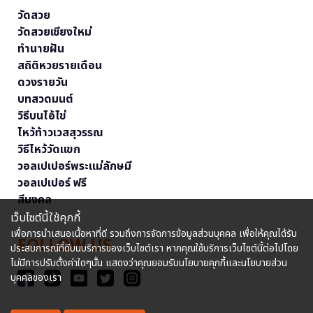
วัดสวย
วัดสวยเชียงใหม่
ทำนายฝัน
สถิติหวยรายเดือน
ดวงรายวัน
บทสวดมนต์
วิธีบนไอ้ไข่
ไหว้ท้าวเวสสุวรรณ
วิธีไหว้วัดแขก
วอลเปเปอร์พระแม่ลักษมี
วอลเปเปอร์ ฟรี
สีมงคล
เว็บไซต์นี้ใช้คุกกี้
เพื่อการนำเสนอเนื้อหาที่ดี รวมถึงการจัดการข้อมูลส่วนบุคคล เพื่อให้คุณได้รับ
FOLLOW US
ประสบการณ์ที่ดีบนบริการของเว็บไซต์เรา หากคุณใช้บริการเว็บไซต์นี้ต่อไปโดย
ไม่มีการปรับตั้งค่าใดๆนั้น แสดงว่าคุณยอมรับนโยบายคุกกี้และนโยบายส่วน
บุคคลของเรา