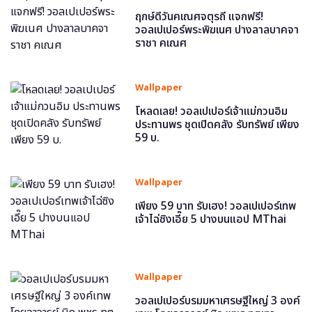
ฤกษ์ดีวันคเณศจตุรถี แจกฟรี!
วอลเปเปอร์พระพิฆเนศ ปางลาลบาคจา
ราชา คเณศ
Wallpaper
โหลดเลย! วอลเปเปอร์เจ้าแม่กวนอิม
ประทานพร ชุดเปิดคลัง รับทรัพย์ เพียง
59 บ.
Wallpaper
เพียง 59 บาท รับเฮง! วอลเปเปอร์เทพ
เจ้าไฉ่ซิงเอี๊ย 5 ปางบนแอป MThai
Wallpaper
วอลเปเปอร์บรมมหาเศรษฐีใหญ่ 3 องค์