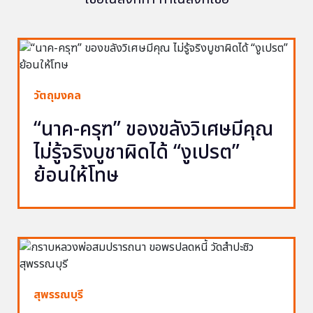
วัตถุมงคล
“นาค-ครุฑ” ของขลังวิเศษมีคุณ
ไม่รู้จริงบูชาผิดได้ “งูเปรต”
ย้อนให้โทษ
สุพรรณบุรี