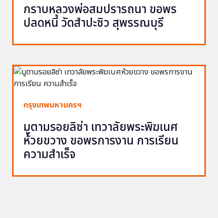
กราบหลวงพ่อสมปรารถนา ขอพร
ปลดหนี้ วัดสำปะซิว สุพรรณบุรี
กรุงเทพมหานครฯ
มูตามรอยลิซ่า เทวาลัยพระพิฆเนศ
ห้วยขวาง ขอพรการงาน การเรียน
ความสำเร็จ