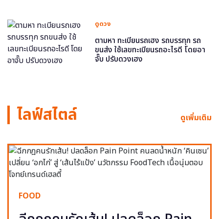
ดูดวง
ตามหา ทะเบียนรถเฮง รถบรรทุก รถ
ขนส่ง ใช้เลขทะเบียนรถอะไรดี โดยอา
จั๊บ ปรับดวงเฮง
ไลฟ์สไตล์
ดูเพิ่มเติม
FOOD