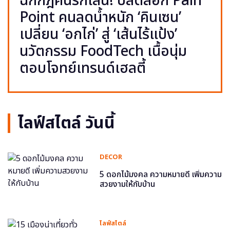
ฉีกกฎคนรักเส้น! ปลดล็อก Pain
Point คนลดน้ำหนัก ‘คินเซน’
เปลี่ยน ‘อกไก่’ สู่ ‘เส้นไร้แป้ง’
นวัตกรรม FoodTech เนื้อนุ่ม
ตอบโจทย์เทรนด์เฮลตี้
ไลฟ์สไตล์ วันนี้
DECOR
5 ดอกไม้มงคล ความหมายดี เพิ่มความ
สวยงามให้กับบ้าน
ไลฟ์สไตล์