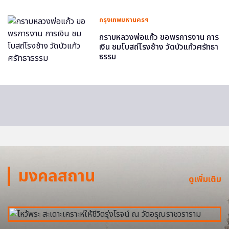
กรุงเทพมหานครฯ
กราบหลวงพ่อแก้ว ขอพรการงาน การ
เงิน ชมโบสถ์โรงช้าง วัดบัวแก้วศรัทธา
ธรรม
มงคลสถาน
ดูเพิ่มเติม