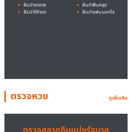
ฝันว่ารถหาย
ฝันว่าฟันหลุด
ฝันว่าได้ทอง
ฝันว่าแฟนนอกใจ
ตรวจหวย
ดูเพิ่มเติม
ตรวจสลากกินแบ่งรัฐบาล