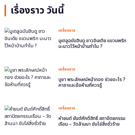
เรื่องราว วันนี้
เครื่องราง
มูเตลูฉบับฮินดู ชาวอินเดีย แขวนพริก
มะนาวไว้หน้าบ้านทำไม ?
เครื่องราง
บูชา พระลักษณ์หน้าทอง ช่วยอะไร ?
คาถาและข้อห้ามที่ควรรู้
เครื่องราง
หำยนต์ ยันต์ศักดิ์สิทธิ์ สถาปัตยกรรม
เรือน – วัดล้านนา ขับไล่สิ่งชั่วร้าย