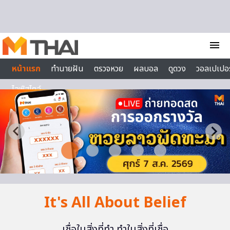
Skip to content
menu
หน้าแรก
ทำนายฝัน
ตรวจหวย
ผลบอล
ดูดวง
วอลเปเปอร
ไลฟ์สไตล์
It's All About Belief
เชื่อในสิ่งที่ทำ ทำในสิ่งที่เชื่อ