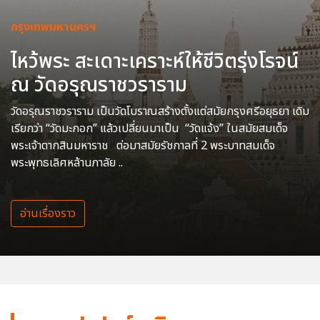
กรุงเทพมหานครฯ
ไหว้พระ สะเดาะเคราะห์ให้ชีวิตรุ่งโรจน์
ณ วัดอรุณราชวราราม
วัดอรุณราชวราราม เป็นวัดโบราณสร้างตั้งแต่สมัยกรุงศรีอยุธยา เดิม
เรียกว่า “วัดมะกอก” แล้วเปลี่ยนมาเป็น “วัดแจ้ง” ในสมัยสมเด็จ
พระเจ้าตากสินมหาราช ต่อมาสมัยรัชกาลที่ 2 พระบาทสมเด็จ
พระพุทธเลิศหล้านภาลัย ..
อ่านเรื่องราว