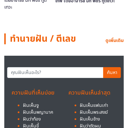
เทพ โดยอาจารย์ มิก พชร ทูตเทวะ
ทำนายฝัน / ตีเลข
ดูเพิ่มเติม
ค้นหา
ความฝันที่เห็นบ่อย
ความฝันเห็นล่าสุด
ฝันเห็นงู
ฝันเห็นแฟนเก่า
ฝันเห็นพญานาค
ฝันเห็นพระสงฆ์
ฝันว่าท้อง
ฝันเห็นช้าง
ฝันเห็นขี้
ฝันว่าตัดผม