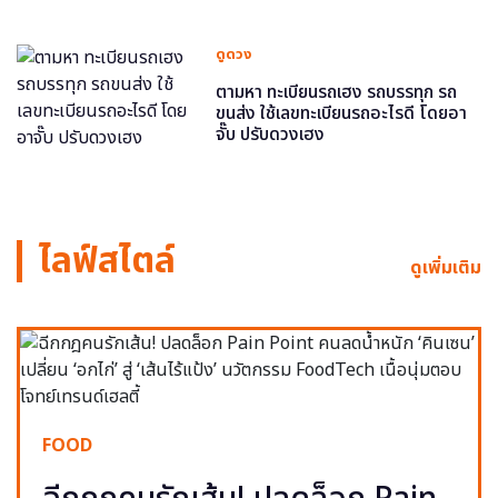
ดูดวง
ตามหา ทะเบียนรถเฮง รถบรรทุก รถ
ขนส่ง ใช้เลขทะเบียนรถอะไรดี โดยอา
จั๊บ ปรับดวงเฮง
ไลฟ์สไตล์
ดูเพิ่มเติม
FOOD