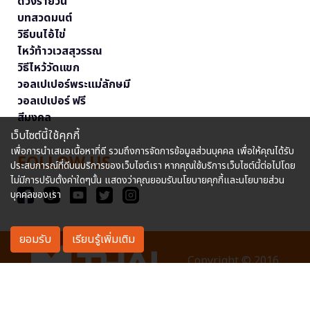
ดวงรายวัน
บทสวดมนต์
วิธีบนไอ้ไข่
ไหว้ท้าวเวสสุวรรณ
วิธีไหว้วัดแขก
วอลเปเปอร์พระแม่ลักษมี
วอลเปเปอร์ ฟรี
สีมงคล
เว็บไซต์นี้ใช้คุกกี้
เพื่อการนำเสนอเนื้อหาที่ดี รวมถึงการจัดการข้อมูลส่วนบุคคล เพื่อให้คุณได้รับ
FOLLOW US
ประสบการณ์ที่ดีบนบริการของเว็บไซต์เรา หากคุณใช้บริการเว็บไซต์นี้ต่อไปโดย
ไม่มีการปรับตั้งค่าใดๆนั้น แสดงว่าคุณยอมรับนโยบายคุกกี้และนโยบายส่วน
บุคคลของเรา
ยอมรับ
เรียนรู้เพิ่มเติม
Copyright © 2016
MThai.com All rights reserved. หมายเลขทะเบียนการค้า
อิเล็กทรอนิกส์ : 0127114707040