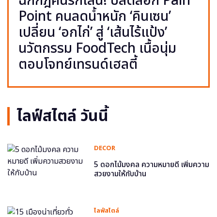
ฉีกกฎคนรักเส้น! ปลดล็อก Pain
Point คนลดน้ำหนัก ‘คินเซน’
เปลี่ยน ‘อกไก่’ สู่ ‘เส้นไร้แป้ง’
นวัตกรรม FoodTech เนื้อนุ่ม
ตอบโจทย์เทรนด์เฮลตี้
ไลฟ์สไตล์ วันนี้
DECOR
5 ดอกไม้มงคล ความหมายดี เพิ่มความ
สวยงามให้กับบ้าน
ไลฟ์สไตล์