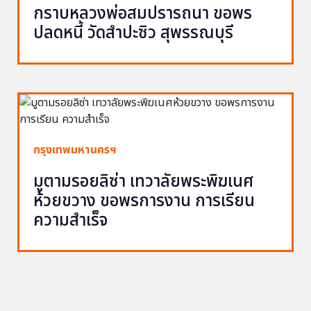
กราบหลวงพ่อสมปรารถนา ขอพร
ปลดหนี้ วัดสำปะซิว สุพรรณบุรี
กรุงเทพมหานครฯ
มูตามรอยลิซ่า เทวาลัยพระพิฆเนศ
ห้วยขวาง ขอพรการงาน การเรียน
ความสำเร็จ