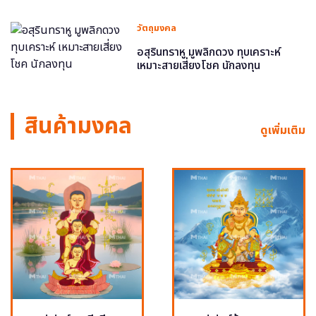
วัตถุมงคล
อสุรินทราหู มูพลิกดวง ทุบเคราะห์
เหมาะสายเสี่ยงโชค นักลงทุน
สินค้ามงคล
ดูเพิ่มเติม