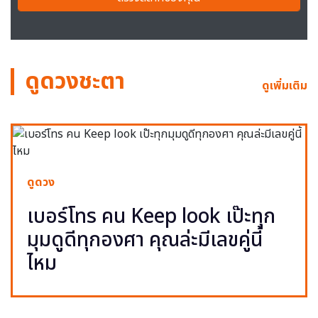
ดูดวงชะตา
ดูเพิ่มเติม
ดูดวง
เบอร์โทร คน Keep look เป๊ะทุก
มุมดูดีทุกองศา คุณล่ะมีเลขคู่นี้
ไหม