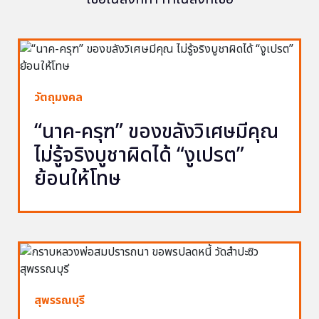
วัตถุมงคล
“นาค-ครุฑ” ของขลังวิเศษมีคุณ
ไม่รู้จริงบูชาผิดได้ “งูเปรต”
ย้อนให้โทษ
สุพรรณบุรี