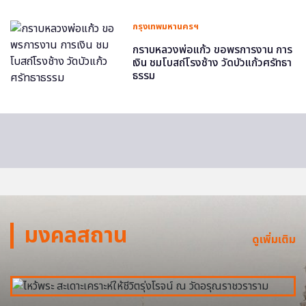
กรุงเทพมหานครฯ
กราบหลวงพ่อแก้ว ขอพรการงาน การ
เงิน ชมโบสถ์โรงช้าง วัดบัวแก้วศรัทธา
ธรรม
มงคลสถาน
ดูเพิ่มเติม