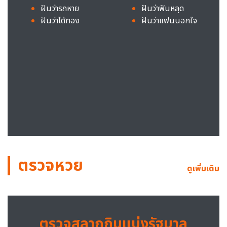
ฝันว่ารถหาย
ฝันว่าฟันหลุด
ฝันว่าได้ทอง
ฝันว่าแฟนนอกใจ
ตรวจหวย
ดูเพิ่มเติม
ตรวจสลากกินแบ่งรัฐบาล