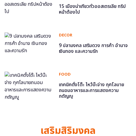
15 เมืองน่าเที่ยวทั่วออสเตรเลีย ทริป
หน้าต้องไป
DECOR
9 ปลามงคล เสริมดวง การค้า อำนาจ
เงินทอง และความรัก
FOOD
เทคนิคตั้งโต๊ะ ไหว้บ๊ะจ่าง กุศโลบาย
ถนอมอาหารและการแสดงความ
กตัญญู
เสริมสิริมงคล