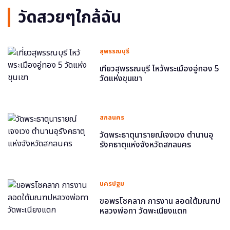
วัดสวยๆใกล้ฉัน
สุพรรณบุรี
เที่ยวสุพรรณบุรี ไหว้พระเมืองอู่ทอง 5
วัดแห่งขุนเขา
สกลนคร
วัดพระธาตุนารายณ์เจงเวง ตำนานอุ
รังคธาตุแห่งจังหวัดสกลนคร
นครปฐม
ขอพรโชคลาภ การงาน ลอดใต้มณฑป
หลวงพ่อทา วัดพะเนียงแตก