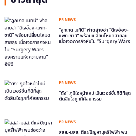
PR NEWS
“ลูกเกด เมทินี” ฟาดสายฮา “ดีเจอ๋อง-
แพท-ซานิ” พร้อมเปลี่ยนโหมดสายลุย
เมื่อเจอภารกิจหินใน “Surgery Wars
สงครามแห่งความงาม” อีพี6
PR NEWS
“ดัง” ภูมิใจหน้าใหม่ เป็นเวอร์ชั่นที่ดีที่สุด
ตัดสินใจถูกที่ศัลยกรรม
PR NEWS
สสส.-มสส. ตีแผ่ปัญหาบุหรี่ไฟฟ้า พบ