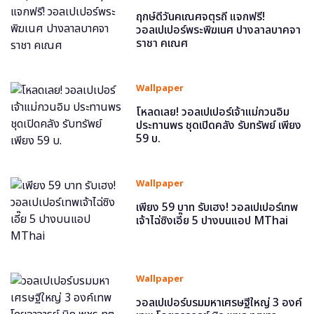
ฤกษ์ดีวันคเณศจตุรถี แจกฟรี!
วอลเปเปอร์พระพิฆเนศ ปางลาลบาคจา
ราชา คเณศ
Wallpaper
โหลดเลย! วอลเปเปอร์เจ้าแม่กวนอิม
ประทานพร ชุดเปิดคลัง รับทรัพย์ เพียง
59 บ.
Wallpaper
เพียง 59 บาท รับเฮง! วอลเปเปอร์เทพ
เจ้าไฉ่ซิงเอี๊ย 5 ปางบนแอป MThai
Wallpaper
วอลเปเปอร์บรมมหาเศรษฐีใหญ่ 3 องค์