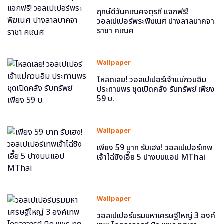
ฤกษ์ดีวันคเณศจตุรถี แจกฟรี!
วอลเปเปอร์พระพิฆเนศ ปางลาลบาคจา
ราชา คเณศ
Wallpaper
โหลดเลย! วอลเปเปอร์เจ้าแม่กวนอิม
ประทานพร ชุดเปิดคลัง รับทรัพย์ เพียง
59 บ.
Wallpaper
เพียง 59 บาท รับเฮง! วอลเปเปอร์เทพ
เจ้าไฉ่ซิงเอี๊ย 5 ปางบนแอป MThai
Wallpaper
วอลเปเปอร์บรมมหาเศรษฐีใหญ่ 3 องค์