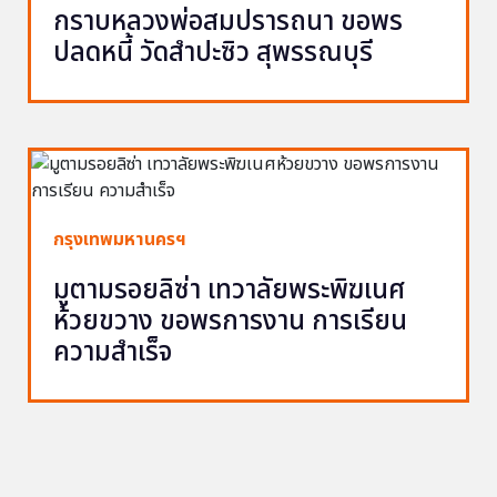
กราบหลวงพ่อสมปรารถนา ขอพร
ปลดหนี้ วัดสำปะซิว สุพรรณบุรี
กรุงเทพมหานครฯ
มูตามรอยลิซ่า เทวาลัยพระพิฆเนศ
ห้วยขวาง ขอพรการงาน การเรียน
ความสำเร็จ