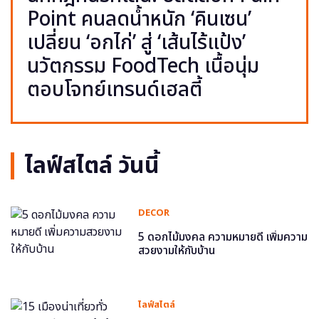
Point คนลดน้ำหนัก ‘คินเซน’
เปลี่ยน ‘อกไก่’ สู่ ‘เส้นไร้แป้ง’
นวัตกรรม FoodTech เนื้อนุ่ม
ตอบโจทย์เทรนด์เฮลตี้
ไลฟ์สไตล์ วันนี้
DECOR
5 ดอกไม้มงคล ความหมายดี เพิ่มความ
สวยงามให้กับบ้าน
ไลฟ์สไตล์