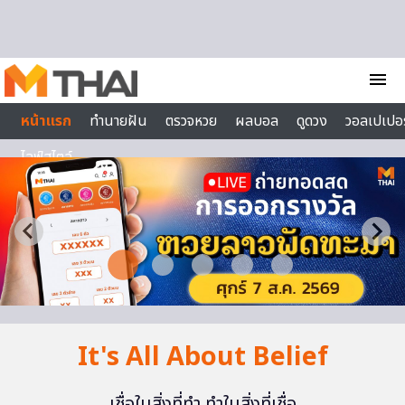
Skip to content
menu
หน้าแรก
ทำนายฝัน
ตรวจหวย
ผลบอล
ดูดวง
วอลเปเปอร
ไลฟ์สไตล์
It's All About Belief
เชื่อในสิ่งที่ทำ ทำในสิ่งที่เชื่อ