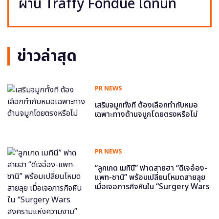
ผ่าน Traffy Fondue ได้ทันที
ข่าวล่าสุด
PR NEWS
เสริมจมูกทั้งที ต้องเลือกทำกับหมอ
เฉพาะทางด้านจมูกโดยตรงหรือไม่
PR NEWS
“ลูกเกด เมทินี” ฟาดสายฮา “ดีเจอ๋อง-
แพท-ซานิ” พร้อมเปลี่ยนโหมดสายลุย
เมื่อเจอภารกิจหินใน “Surgery Wars
สงครามแห่งความงาม” อีพี6