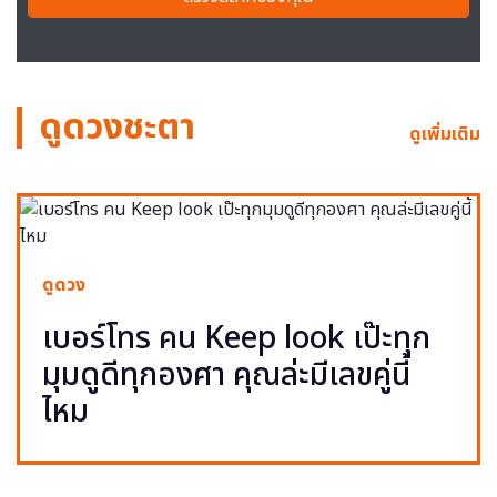
ดูดวงชะตา
ดูเพิ่มเติม
ดูดวง
เบอร์โทร คน Keep look เป๊ะทุก
มุมดูดีทุกองศา คุณล่ะมีเลขคู่นี้
ไหม