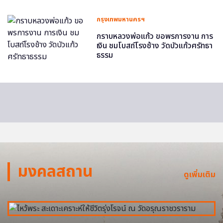
กรุงเทพมหานครฯ
กราบหลวงพ่อแก้ว ขอพรการงาน การ
เงิน ชมโบสถ์โรงช้าง วัดบัวแก้วศรัทธา
ธรรม
มงคลสถาน
ดูเพิ่มเติม