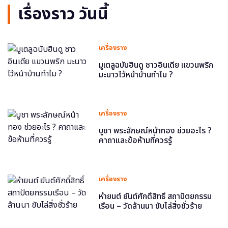
เรื่องราว วันนี้
เครื่องราง
มูเตลูฉบับฮินดู ชาวอินเดีย แขวนพริก
มะนาวไว้หน้าบ้านทำไม ?
เครื่องราง
บูชา พระลักษณ์หน้าทอง ช่วยอะไร ?
คาถาและข้อห้ามที่ควรรู้
เครื่องราง
หำยนต์ ยันต์ศักดิ์สิทธิ์ สถาปัตยกรรม
เรือน – วัดล้านนา ขับไล่สิ่งชั่วร้าย