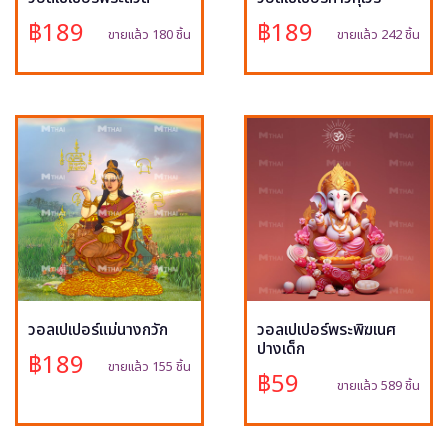
฿189
฿189
ขายแล้ว 180 ชิ้น
ขายแล้ว 242 ชิ้น
วอลเปเปอร์แม่นางกวัก
วอลเปเปอร์พระพิฆเนศ
ปางเด็ก
฿189
ขายแล้ว 155 ชิ้น
฿59
ขายแล้ว 589 ชิ้น