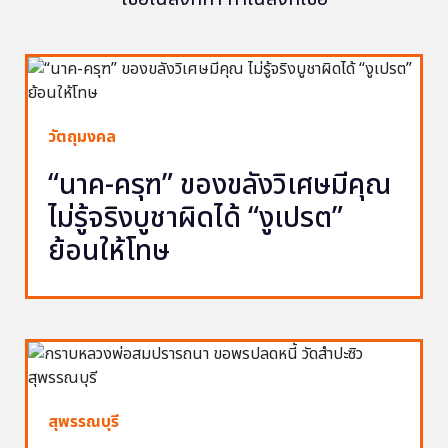
วัตถุมงคล
“นาค-ครุฑ” ของขลังวิเศษมีคุณ
ไม่รู้จริงบูชาผิดได้ “งูเปรต”
ย้อนให้โทษ
สุพรรณบุรี