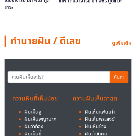
เทพ โดยอาจารย์ มิก พชร ทูตเทวะ
ทำนายฝัน / ตีเลข
ดูเพิ่มเติม
ค้นหา
ความฝันที่เห็นบ่อย
ความฝันเห็นล่าสุด
ฝันเห็นงู
ฝันเห็นแฟนเก่า
ฝันเห็นพญานาค
ฝันเห็นพระสงฆ์
ฝันว่าท้อง
ฝันเห็นช้าง
ฝันเห็นขี้
ฝันว่าตัดผม