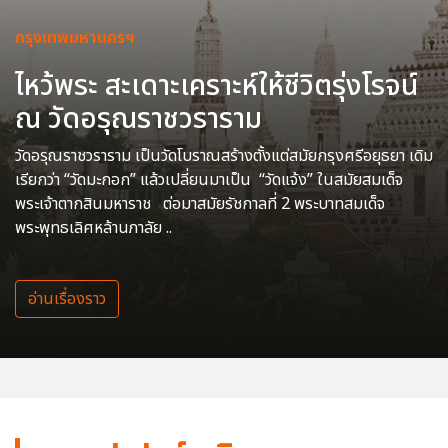
กรุงเทพมหานครฯ
ไหว้พระ สะเดาะเคราะห์ให้ชีวิตรุ่งโรจน์
ณ วัดอรุณราชวราราม
วัดอรุณราชวราราม เป็นวัดโบราณสร้างตั้งแต่สมัยกรุงศรีอยุธยา เดิม
เรียกว่า “วัดมะกอก” แล้วเปลี่ยนมาเป็น “วัดแจ้ง” ในสมัยสมเด็จ
พระเจ้าตากสินมหาราช ต่อมาสมัยรัชกาลที่ 2 พระบาทสมเด็จ
พระพุทธเลิศหล้านภาลัย ..
อ่านเรื่องราว