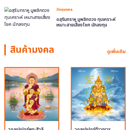
วัตถุมงคล
อสุรินทราหู มูพลิกดวง ทุบเคราะห์
เหมาะสายเสี่ยงโชค นักลงทุน
สินค้ามงคล
ดูเพิ่มเติม
วอลเปเปอร์พระสีวลี
วอลเปเปอร์ท้าวกุเวร