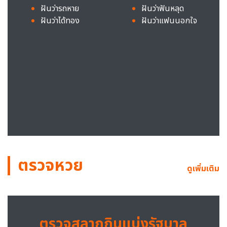
ฝันว่ารถหาย
ฝันว่าฟันหลุด
ฝันว่าได้ทอง
ฝันว่าแฟนนอกใจ
ตรวจหวย
ดูเพิ่มเติม
ตรวจสลากกินแบ่งรัฐบาล