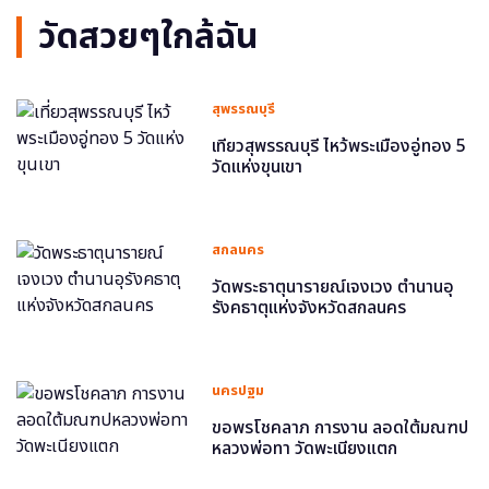
วัดสวยๆใกล้ฉัน
สุพรรณบุรี
เที่ยวสุพรรณบุรี ไหว้พระเมืองอู่ทอง 5
วัดแห่งขุนเขา
สกลนคร
วัดพระธาตุนารายณ์เจงเวง ตำนานอุ
รังคธาตุแห่งจังหวัดสกลนคร
นครปฐม
ขอพรโชคลาภ การงาน ลอดใต้มณฑป
หลวงพ่อทา วัดพะเนียงแตก