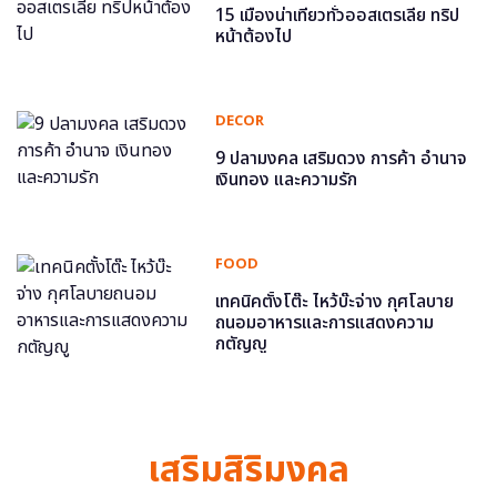
15 เมืองน่าเที่ยวทั่วออสเตรเลีย ทริป
หน้าต้องไป
DECOR
9 ปลามงคล เสริมดวง การค้า อำนาจ
เงินทอง และความรัก
FOOD
เทคนิคตั้งโต๊ะ ไหว้บ๊ะจ่าง กุศโลบาย
ถนอมอาหารและการแสดงความ
กตัญญู
เสริมสิริมงคล