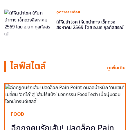
ดูดวงรายเดือน
ให้หินนำโชค ให้นกนำทาง เช็กดวง
สิงหาคม 2569 โดย อ.นก กุลภัสสรณ์
ไลฟ์สไตล์
ดูเพิ่มเติม
FOOD
ฉีกกฎคนรักเส้น! ปลดล็อก Pain