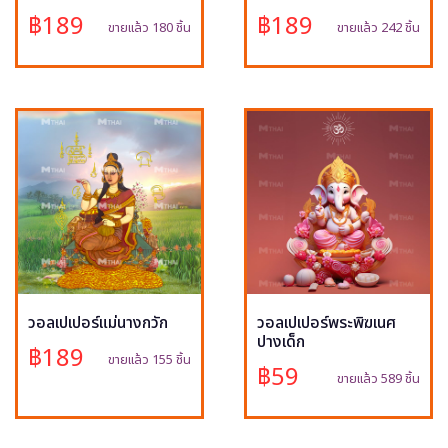
฿189
฿189
ขายแล้ว 180 ชิ้น
ขายแล้ว 242 ชิ้น
วอลเปเปอร์แม่นางกวัก
วอลเปเปอร์พระพิฆเนศ
ปางเด็ก
฿189
ขายแล้ว 155 ชิ้น
฿59
ขายแล้ว 589 ชิ้น