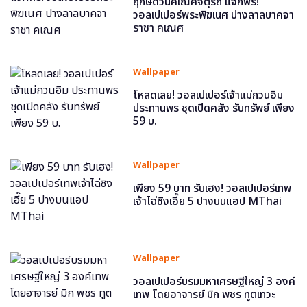
ฤกษ์ดีวันคเณศจตุรถี แจกฟรี!
วอลเปเปอร์พระพิฆเนศ ปางลาลบาคจา
ราชา คเณศ
Wallpaper
โหลดเลย! วอลเปเปอร์เจ้าแม่กวนอิม
ประทานพร ชุดเปิดคลัง รับทรัพย์ เพียง
59 บ.
Wallpaper
เพียง 59 บาท รับเฮง! วอลเปเปอร์เทพ
เจ้าไฉ่ซิงเอี๊ย 5 ปางบนแอป MThai
Wallpaper
วอลเปเปอร์บรมมหาเศรษฐีใหญ่ 3 องค์
เทพ โดยอาจารย์ มิก พชร ทูตเทวะ