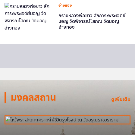
อ่างทอง
กราบหลวงพ่อขาว สักการะพระเจดีย์
มอญ วัดพิจารณ์โสภณ วัดมอญ
อ่างทอง
มงคลสถาน
ดูเพิ่มเติม