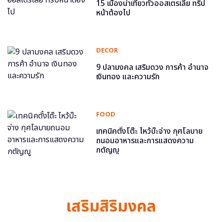
15 เมืองน่าเที่ยวทั่วออสเตรเลีย ทริป
หน้าต้องไป
DECOR
9 ปลามงคล เสริมดวง การค้า อำนาจ
เงินทอง และความรัก
FOOD
เทคนิคตั้งโต๊ะ ไหว้บ๊ะจ่าง กุศโลบาย
ถนอมอาหารและการแสดงความ
กตัญญู
เสริมสิริมงคล