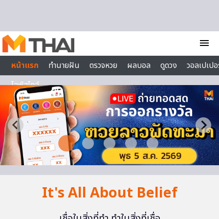
Skip to content
menu
หน้าแรก
ทำนายฝัน
ตรวจหวย
ผลบอล
ดูดวง
วอลเปเปอร
ไลฟ์สไตล์
It's All About Belief
เชื่อในสิ่งที่ทำ ทำในสิ่งที่เชื่อ