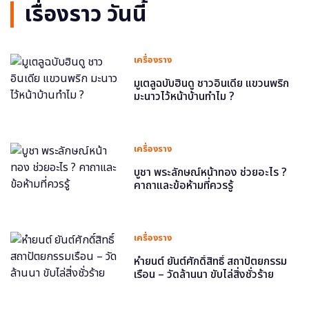
เรื่องราว วันนี้
เครื่องราง
มูเตลูฉบับฮินดู ชาวอินเดีย แขวนพริก
มะนาวไว้หน้าบ้านทำไม ?
เครื่องราง
บูชา พระลักษณ์หน้าทอง ช่วยอะไร ?
คาถาและข้อห้ามที่ควรรู้
เครื่องราง
หำยนต์ ยันต์ศักดิ์สิทธิ์ สถาปัตยกรรม
เรือน – วัดล้านนา ขับไล่สิ่งชั่วร้าย