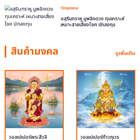
วัตถุมงคล
อสุรินทราหู มูพลิกดวง ทุบเคราะห์
เหมาะสายเสี่ยงโชค นักลงทุน
สินค้ามงคล
ดูเพิ่มเติม
วอลเปเปอร์พระสีวลี
วอลเปเปอร์ท้าวกุเวร