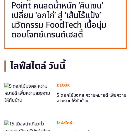
Point คนลดน้ำหนัก ‘คินเซน’
เปลี่ยน ‘อกไก่’ สู่ ‘เส้นไร้แป้ง’
นวัตกรรม FoodTech เนื้อนุ่ม
ตอบโจทย์เทรนด์เฮลตี้
ไลฟ์สไตล์ วันนี้
DECOR
5 ดอกไม้มงคล ความหมายดี เพิ่มความ
สวยงามให้กับบ้าน
ไลฟ์สไตล์