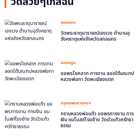
วัดสวยๆใกล้ฉัน
สกลนคร
วัดพระธาตุนารายณ์เจงเวง ตำนานอุ
รังคธาตุแห่งจังหวัดสกลนคร
นครปฐม
ขอพรโชคลาภ การงาน ลอดใต้มณฑป
หลวงพ่อทา วัดพะเนียงแตก
กรุงเทพมหานครฯ
กราบหลวงพ่อแก้ว ขอพรการงาน การ
เงิน ชมโบสถ์โรงช้าง วัดบัวแก้วศรัทธา
ธรรม