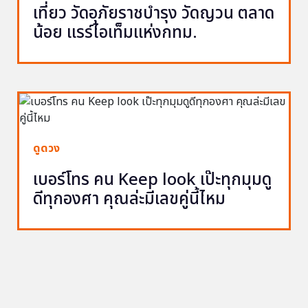
เที่ยว วัดอุภัยราชบำรุง วัดญวน ตลาด
น้อย แรร์ไอเท็มแห่งกทม.
ดูดวง
เบอร์โทร คน Keep look เป๊ะทุกมุมดู
ดีทุกองศา คุณล่ะมีเลขคู่นี้ไหม