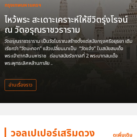
กรุงเทพมหานครฯ
ไหว้พระ สะเดาะเคราะห์ให้ชีวิตรุ่งโรจน์
ณ วัดอรุณราชวราราม
วัดอรุณราชวราราม เป็นวัดโบราณสร้างตั้งแต่สมัยกรุงศรีอยุธยา เดิม
เรียกว่า “วัดมะกอก” แล้วเปลี่ยนมาเป็น “วัดแจ้ง” ในสมัยสมเด็จ
พระเจ้าตากสินมหาราช ต่อมาสมัยรัชกาลที่ 2 พระบาทสมเด็จ
พระพุทธเลิศหล้านภาลัย ..
อ่านเรื่องราว
วอลเปเปอร์เสริมดวง
ดูเพิ่มเติม