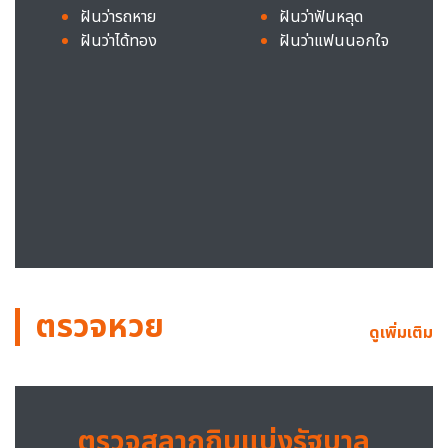
ฝันว่ารถหาย
ฝันว่าฟันหลุด
ฝันว่าได้ทอง
ฝันว่าแฟนนอกใจ
ตรวจหวย
ดูเพิ่มเติม
ตรวจสลากกินแบ่งรัฐบาล