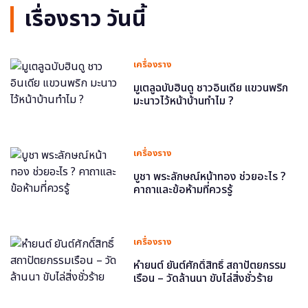
เรื่องราว วันนี้
เครื่องราง
มูเตลูฉบับฮินดู ชาวอินเดีย แขวนพริก
มะนาวไว้หน้าบ้านทำไม ?
เครื่องราง
บูชา พระลักษณ์หน้าทอง ช่วยอะไร ?
คาถาและข้อห้ามที่ควรรู้
เครื่องราง
หำยนต์ ยันต์ศักดิ์สิทธิ์ สถาปัตยกรรม
เรือน – วัดล้านนา ขับไล่สิ่งชั่วร้าย