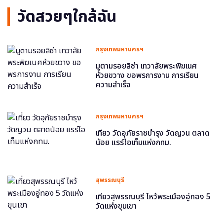
วัดสวยๆใกล้ฉัน
กรุงเทพมหานครฯ
มูตามรอยลิซ่า เทวาลัยพระพิฆเนศ
ห้วยขวาง ขอพรการงาน การเรียน
ความสำเร็จ
กรุงเทพมหานครฯ
เที่ยว วัดอุภัยราชบำรุง วัดญวน ตลาด
น้อย แรร์ไอเท็มแห่งกทม.
สุพรรณบุรี
เที่ยวสุพรรณบุรี ไหว้พระเมืองอู่ทอง 5
วัดแห่งขุนเขา