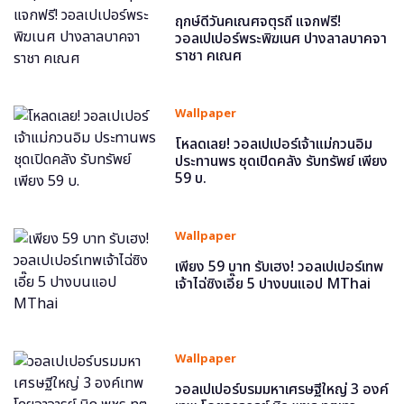
ฤกษ์ดีวันคเณศจตุรถี แจกฟรี!
วอลเปเปอร์พระพิฆเนศ ปางลาลบาคจา
ราชา คเณศ
Wallpaper
โหลดเลย! วอลเปเปอร์เจ้าแม่กวนอิม
ประทานพร ชุดเปิดคลัง รับทรัพย์ เพียง
59 บ.
Wallpaper
เพียง 59 บาท รับเฮง! วอลเปเปอร์เทพ
เจ้าไฉ่ซิงเอี๊ย 5 ปางบนแอป MThai
Wallpaper
วอลเปเปอร์บรมมหาเศรษฐีใหญ่ 3 องค์