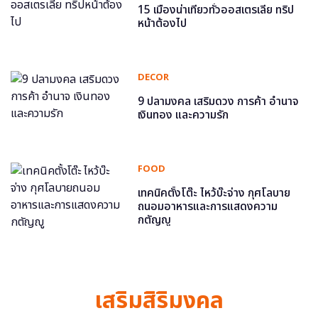
15 เมืองน่าเที่ยวทั่วออสเตรเลีย ทริป
หน้าต้องไป
DECOR
9 ปลามงคล เสริมดวง การค้า อำนาจ
เงินทอง และความรัก
FOOD
เทคนิคตั้งโต๊ะ ไหว้บ๊ะจ่าง กุศโลบาย
ถนอมอาหารและการแสดงความ
กตัญญู
เสริมสิริมงคล