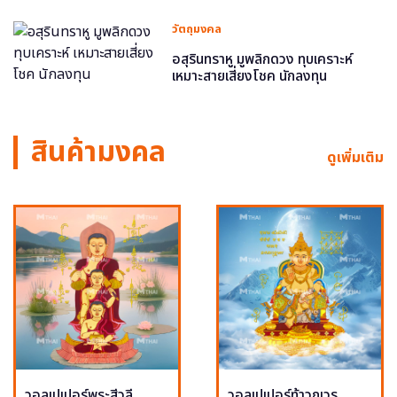
วัตถุมงคล
อสุรินทราหู มูพลิกดวง ทุบเคราะห์
เหมาะสายเสี่ยงโชค นักลงทุน
สินค้ามงคล
ดูเพิ่มเติม
วอลเปเปอร์พระสีวลี
วอลเปเปอร์ท้าวกุเวร