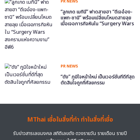
PR NEWS
“ลูกเกด เมทินี” ฟาดสายฮา “ดีเจอ๋อง-
แพท-ซานิ” พร้อมเปลี่ยนโหมดสายลุย
เมื่อเจอภารกิจหินใน “Surgery Wars
สงครามแห่งความงาม” อีพี6
PR NEWS
“ดัง” ภูมิใจหน้าใหม่ เป็นเวอร์ชั่นที่ดีที่สุด
ตัดสินใจถูกที่ศัลยกรรม
MThai เชื่อในสิ่งที่ทำ ทำในสิ่งที่เชื่อ
รับข่าวสารเลขมงคล สถิติเลขดัง ดวงรายวัน รายเดือน รายปี