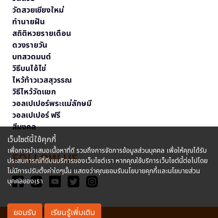
วัดสวยเชียงใหม่
ทำนายฝัน
สถิติหวยรายเดือน
ดวงรายวัน
บทสวดมนต์
วิธีบนไอ้ไข่
ไหว้ท้าวเวสสุวรรณ
วิธีไหว้วัดแขก
วอลเปเปอร์พระแม่ลักษมี
วอลเปเปอร์ ฟรี
สีมงคล
เว็บไซต์นี้ใช้คุกกี้
เพื่อการนำเสนอเนื้อหาที่ดี รวมถึงการจัดการข้อมูลส่วนบุคคล เพื่อให้คุณได้รับ
FOLLOW US
ประสบการณ์ที่ดีบนบริการของเว็บไซต์เรา หากคุณใช้บริการเว็บไซต์นี้ต่อไปโดย
ไม่มีการปรับตั้งค่าใดๆนั้น แสดงว่าคุณยอมรับนโยบายคุกกี้และนโยบายส่วน
บุคคลของเรา
ยอมรับ
เรียนรู้เพิ่มเติม