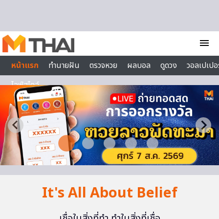
Skip to content
menu
หน้าแรก
ทำนายฝัน
ตรวจหวย
ผลบอล
ดูดวง
วอลเปเปอร
ไลฟ์สไตล์
It's All About Belief
เชื่อในสิ่งที่ทำ ทำในสิ่งที่เชื่อ