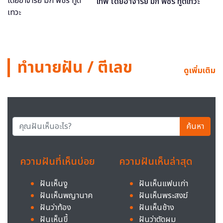
เทพ โดยอาจารย์ มิก พชร ทูตเทวะ
ทำนายฝัน / ตีเลข
ดูเพิ่มเติม
ค้นหา
ความฝันที่เห็นบ่อย
ความฝันเห็นล่าสุด
ฝันเห็นงู
ฝันเห็นแฟนเก่า
ฝันเห็นพญานาค
ฝันเห็นพระสงฆ์
ฝันว่าท้อง
ฝันเห็นช้าง
ฝันเห็นขี้
ฝันว่าตัดผม