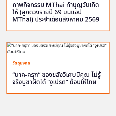
ภาพกิจกรรม MThai ทำบุญวันเกิด
ให้ (ลูกดวงรายปี 69 บนแอป
MThai) ประจำเดือนสิงหาคม 2569
วัตถุมงคล
“นาค-ครุฑ” ของขลังวิเศษมีคุณ ไม่รู้
จริงบูชาผิดได้ “งูเปรต” ย้อนให้โทษ