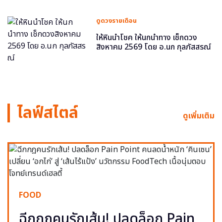
ดูดวงรายเดือน
ให้หินนำโชค ให้นกนำทาง เช็กดวง
สิงหาคม 2569 โดย อ.นก กุลภัสสรณ์
ไลฟ์สไตล์
ดูเพิ่มเติม
FOOD
ฉีกกฎคนรักเส้น! ปลดล็อก Pain