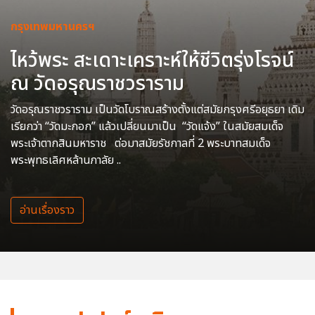
กรุงเทพมหานครฯ
ไหว้พระ สะเดาะเคราะห์ให้ชีวิตรุ่งโรจน์
ณ วัดอรุณราชวราราม
วัดอรุณราชวราราม เป็นวัดโบราณสร้างตั้งแต่สมัยกรุงศรีอยุธยา เดิม
เรียกว่า “วัดมะกอก” แล้วเปลี่ยนมาเป็น “วัดแจ้ง” ในสมัยสมเด็จ
พระเจ้าตากสินมหาราช ต่อมาสมัยรัชกาลที่ 2 พระบาทสมเด็จ
พระพุทธเลิศหล้านภาลัย ..
อ่านเรื่องราว