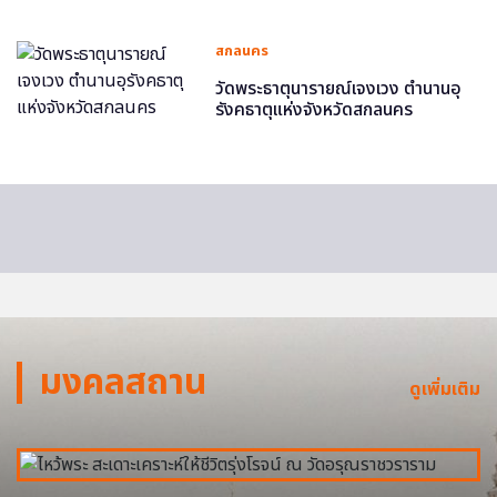
สกลนคร
วัดพระธาตุนารายณ์เจงเวง ตำนานอุ
รังคธาตุแห่งจังหวัดสกลนคร
มงคลสถาน
ดูเพิ่มเติม