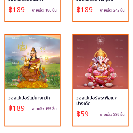
฿189
฿189
ขายแล้ว 180 ชิ้น
ขายแล้ว 242 ชิ้น
วอลเปเปอร์แม่นางกวัก
วอลเปเปอร์พระพิฆเนศ
ปางเด็ก
฿189
ขายแล้ว 155 ชิ้น
฿59
ขายแล้ว 589 ชิ้น