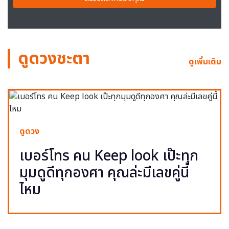
ดูดวงชะตา
ดูเพิ่มเติม
ดูดวง
เบอร์โทร คน Keep look เป๊ะทุก
มุมดูดีทุกองศา คุณล่ะมีเลขคู่นี้
ไหม