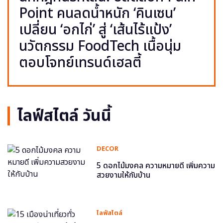
Point คนลดน้ำหนัก ‘คินเซน’
เปลี่ยน ‘อกไก่’ สู่ ‘เส้นไร้แป้ง’
นวัตกรรม FoodTech เนื้อนุ่ม
ตอบโจทย์เทรนด์เฮลตี้
ไลฟ์สไตล์ วันนี้
DECOR
5 ดอกไม้มงคล ความหมายดี เพิ่มความ
สวยงามให้กับบ้าน
ไลฟ์สไตล์