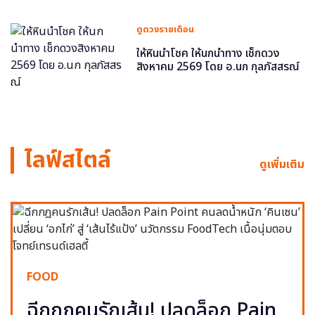
ดูดวงรายเดือน
ให้หินนำโชค ให้นกนำทาง เช็กดวง
สิงหาคม 2569 โดย อ.นก กุลภัสสรณ์
ไลฟ์สไตล์
ดูเพิ่มเติม
FOOD
ฉีกกฎคนรักเส้น! ปลดล็อก Pain