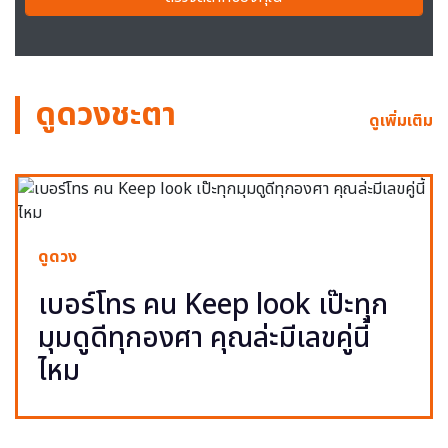
ดูดวงชะตา
ดูเพิ่มเติม
ดูดวง
เบอร์โทร คน Keep look เป๊ะทุก
มุมดูดีทุกองศา คุณล่ะมีเลขคู่นี้
ไหม