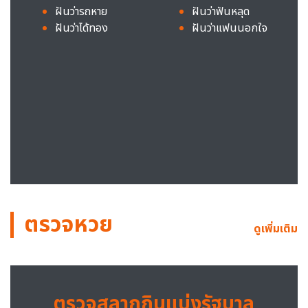
ฝันว่ารถหาย
ฝันว่าฟันหลุด
ฝันว่าได้ทอง
ฝันว่าแฟนนอกใจ
ตรวจหวย
ดูเพิ่มเติม
ตรวจสลากกินแบ่งรัฐบาล