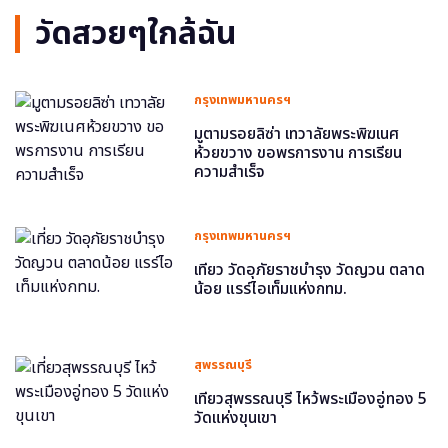
วัดสวยๆใกล้ฉัน
กรุงเทพมหานครฯ
มูตามรอยลิซ่า เทวาลัยพระพิฆเนศ
ห้วยขวาง ขอพรการงาน การเรียน
ความสำเร็จ
กรุงเทพมหานครฯ
เที่ยว วัดอุภัยราชบำรุง วัดญวน ตลาด
น้อย แรร์ไอเท็มแห่งกทม.
สุพรรณบุรี
เที่ยวสุพรรณบุรี ไหว้พระเมืองอู่ทอง 5
วัดแห่งขุนเขา