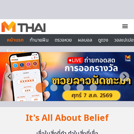
Skip to content
menu
หน้าแรก
ทำนายฝัน
ตรวจหวย
ผลบอล
ดูดวง
วอลเปเปอร
ไลฟ์สไตล์
It's All About Belief
เชื่อในสิ่งที่ทำ ทำในสิ่งที่เชื่อ