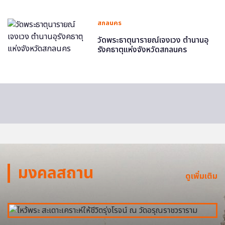
สกลนคร
วัดพระธาตุนารายณ์เจงเวง ตำนานอุ
รังคธาตุแห่งจังหวัดสกลนคร
มงคลสถาน
ดูเพิ่มเติม