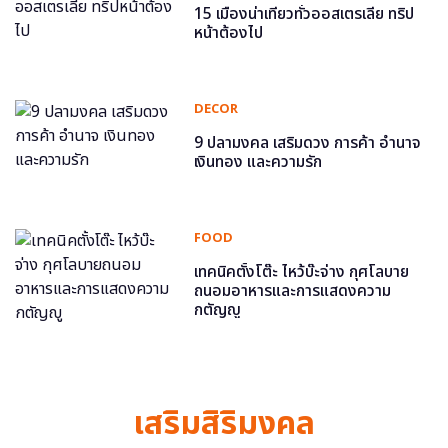
15 เมืองน่าเที่ยวทั่วออสเตรเลีย ทริป
หน้าต้องไป
DECOR
9 ปลามงคล เสริมดวง การค้า อำนาจ
เงินทอง และความรัก
FOOD
เทคนิคตั้งโต๊ะ ไหว้บ๊ะจ่าง กุศโลบาย
ถนอมอาหารและการแสดงความ
กตัญญู
เสริมสิริมงคล