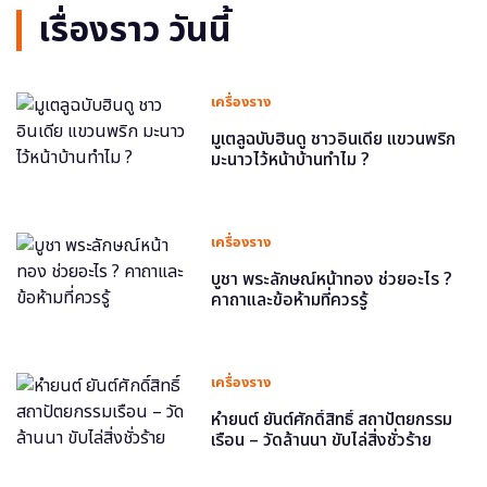
เรื่องราว วันนี้
เครื่องราง
มูเตลูฉบับฮินดู ชาวอินเดีย แขวนพริก
มะนาวไว้หน้าบ้านทำไม ?
เครื่องราง
บูชา พระลักษณ์หน้าทอง ช่วยอะไร ?
คาถาและข้อห้ามที่ควรรู้
เครื่องราง
หำยนต์ ยันต์ศักดิ์สิทธิ์ สถาปัตยกรรม
เรือน – วัดล้านนา ขับไล่สิ่งชั่วร้าย