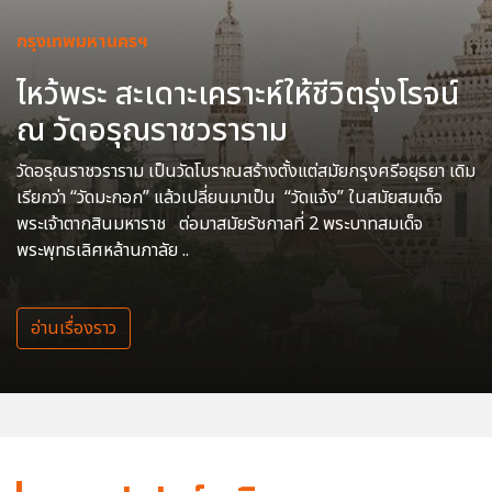
กรุงเทพมหานครฯ
ไหว้พระ สะเดาะเคราะห์ให้ชีวิตรุ่งโรจน์
ณ วัดอรุณราชวราราม
วัดอรุณราชวราราม เป็นวัดโบราณสร้างตั้งแต่สมัยกรุงศรีอยุธยา เดิม
เรียกว่า “วัดมะกอก” แล้วเปลี่ยนมาเป็น “วัดแจ้ง” ในสมัยสมเด็จ
พระเจ้าตากสินมหาราช ต่อมาสมัยรัชกาลที่ 2 พระบาทสมเด็จ
พระพุทธเลิศหล้านภาลัย ..
อ่านเรื่องราว