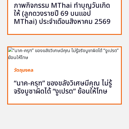
ภาพกิจกรรม MThai ทำบุญวันเกิด
ให้ (ลูกดวงรายปี 69 บนแอป
MThai) ประจำเดือนสิงหาคม 2569
วัตถุมงคล
“นาค-ครุฑ” ของขลังวิเศษมีคุณ ไม่รู้
จริงบูชาผิดได้ “งูเปรต” ย้อนให้โทษ