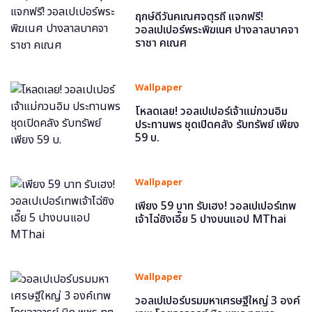
ฤกษ์ดีวันคเณศจตุรถี แจกฟรี!
วอลเปเปอร์พระพิฆเนศ ปางลาลบาคจา
ราชา คเณศ
Wallpaper
โหลดเลย! วอลเปเปอร์เจ้าแม่กวนอิม
ประทานพร ชุดเปิดคลัง รับทรัพย์ เพียง
59 บ.
Wallpaper
เพียง 59 บาท รับเฮง! วอลเปเปอร์เทพ
เจ้าไฉ่ซิงเอี๊ย 5 ปางบนแอป MThai
Wallpaper
วอลเปเปอร์บรมมหาเศรษฐีใหญ่ 3 องค์