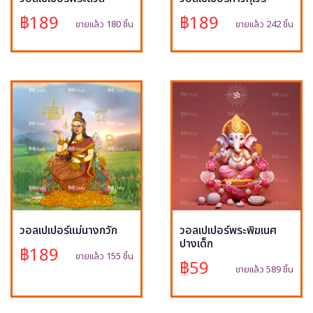
฿189
฿189
ขายแล้ว 180 ชิ้น
ขายแล้ว 242 ชิ้น
วอลเปเปอร์แม่นางกวัก
วอลเปเปอร์พระพิฆเนศ
ปางเด็ก
฿189
ขายแล้ว 155 ชิ้น
฿59
ขายแล้ว 589 ชิ้น