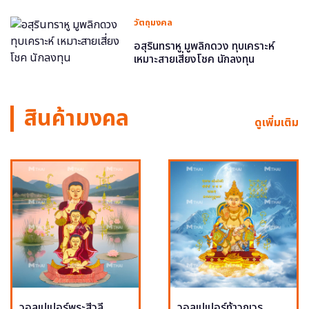
วัตถุมงคล
อสุรินทราหู มูพลิกดวง ทุบเคราะห์
เหมาะสายเสี่ยงโชค นักลงทุน
สินค้ามงคล
ดูเพิ่มเติม
วอลเปเปอร์พระสีวลี
วอลเปเปอร์ท้าวกุเวร