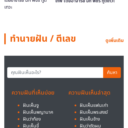
เทพ โดยอาจารย์ มิก พชร ทูตเทวะ
ทำนายฝัน / ตีเลข
ดูเพิ่มเติม
ค้นหา
ความฝันที่เห็นบ่อย
ความฝันเห็นล่าสุด
ฝันเห็นงู
ฝันเห็นแฟนเก่า
ฝันเห็นพญานาค
ฝันเห็นพระสงฆ์
ฝันว่าท้อง
ฝันเห็นช้าง
ฝันเห็นขี้
ฝันว่าตัดผม