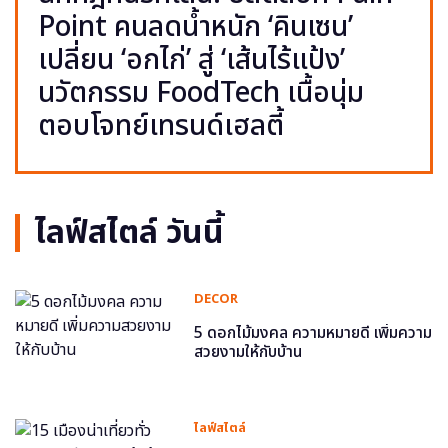
Point คนลดน้ำหนัก ‘คินเซน’
เปลี่ยน ‘อกไก่’ สู่ ‘เส้นไร้แป้ง’
นวัตกรรม FoodTech เนื้อนุ่ม
ตอบโจทย์เทรนด์เฮลตี้
ไลฟ์สไตล์ วันนี้
DECOR
5 ดอกไม้มงคล ความหมายดี เพิ่มความ
สวยงามให้กับบ้าน
ไลฟ์สไตล์