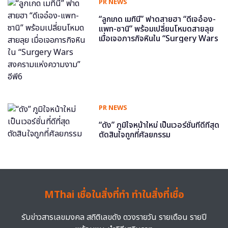
PR NEWS
“ลูกเกด เมทินี” ฟาดสายฮา “ดีเจอ๋อง-
แพท-ซานิ” พร้อมเปลี่ยนโหมดสายลุย
เมื่อเจอภารกิจหินใน “Surgery Wars
สงครามแห่งความงาม” อีพี6
PR NEWS
“ดัง” ภูมิใจหน้าใหม่ เป็นเวอร์ชั่นที่ดีที่สุด
ตัดสินใจถูกที่ศัลยกรรม
MThai เชื่อในสิ่งที่ทำ ทำในสิ่งที่เชื่อ
รับข่าวสารเลขมงคล สถิติเลขดัง ดวงรายวัน รายเดือน รายปี