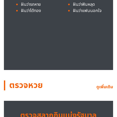
ฝันว่ารถหาย
ฝันว่าฟันหลุด
ฝันว่าได้ทอง
ฝันว่าแฟนนอกใจ
ตรวจหวย
ดูเพิ่มเติม
ตรวจสลากกินแบ่งรัฐบาล