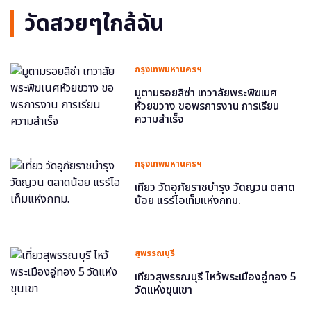
วัดสวยๆใกล้ฉัน
กรุงเทพมหานครฯ
มูตามรอยลิซ่า เทวาลัยพระพิฆเนศ
ห้วยขวาง ขอพรการงาน การเรียน
ความสำเร็จ
กรุงเทพมหานครฯ
เที่ยว วัดอุภัยราชบำรุง วัดญวน ตลาด
น้อย แรร์ไอเท็มแห่งกทม.
สุพรรณบุรี
เที่ยวสุพรรณบุรี ไหว้พระเมืองอู่ทอง 5
วัดแห่งขุนเขา