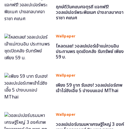
ฤกษ์ดีวันคเณศจตุรถี แจกฟรี!
วอลเปเปอร์พระพิฆเนศ ปางลาลบาคจา
ราชา คเณศ
Wallpaper
โหลดเลย! วอลเปเปอร์เจ้าแม่กวนอิม
ประทานพร ชุดเปิดคลัง รับทรัพย์ เพียง
59 บ.
Wallpaper
เพียง 59 บาท รับเฮง! วอลเปเปอร์เทพ
เจ้าไฉ่ซิงเอี๊ย 5 ปางบนแอป MThai
Wallpaper
วอลเปเปอร์บรมมหาเศรษฐีใหญ่ 3 องค์