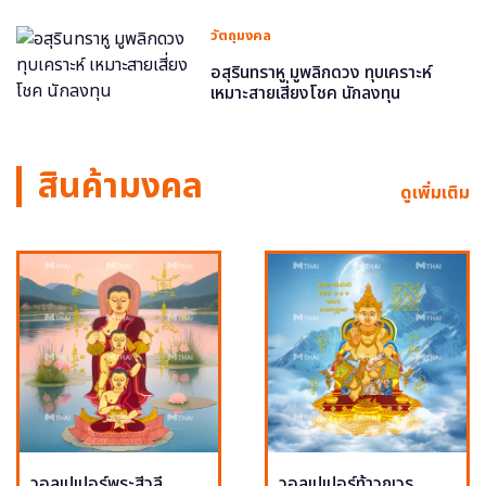
วัตถุมงคล
อสุรินทราหู มูพลิกดวง ทุบเคราะห์
เหมาะสายเสี่ยงโชค นักลงทุน
สินค้ามงคล
ดูเพิ่มเติม
วอลเปเปอร์พระสีวลี
วอลเปเปอร์ท้าวกุเวร