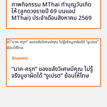
ภาพกิจกรรม MThai ทำบุญวันเกิด
ให้ (ลูกดวงรายปี 69 บนแอป
MThai) ประจำเดือนสิงหาคม 2569
วัตถุมงคล
“นาค-ครุฑ” ของขลังวิเศษมีคุณ ไม่รู้
จริงบูชาผิดได้ “งูเปรต” ย้อนให้โทษ