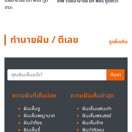
เทพ โดยอาจารย์ มิก พชร ทูตเทวะ
ทำนายฝัน / ตีเลข
ดูเพิ่มเติม
ค้นหา
ความฝันที่เห็นบ่อย
ความฝันเห็นล่าสุด
ฝันเห็นงู
ฝันเห็นแฟนเก่า
ฝันเห็นพญานาค
ฝันเห็นพระสงฆ์
ฝันว่าท้อง
ฝันเห็นช้าง
ฝันเห็นขี้
ฝันว่าตัดผม