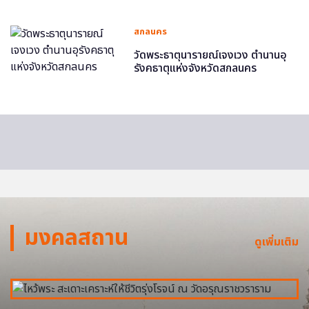
สกลนคร
วัดพระธาตุนารายณ์เจงเวง ตำนานอุ
รังคธาตุแห่งจังหวัดสกลนคร
มงคลสถาน
ดูเพิ่มเติม