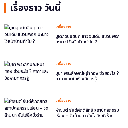
เรื่องราว วันนี้
เครื่องราง
มูเตลูฉบับฮินดู ชาวอินเดีย แขวนพริก
มะนาวไว้หน้าบ้านทำไม ?
เครื่องราง
บูชา พระลักษณ์หน้าทอง ช่วยอะไร ?
คาถาและข้อห้ามที่ควรรู้
เครื่องราง
หำยนต์ ยันต์ศักดิ์สิทธิ์ สถาปัตยกรรม
เรือน – วัดล้านนา ขับไล่สิ่งชั่วร้าย