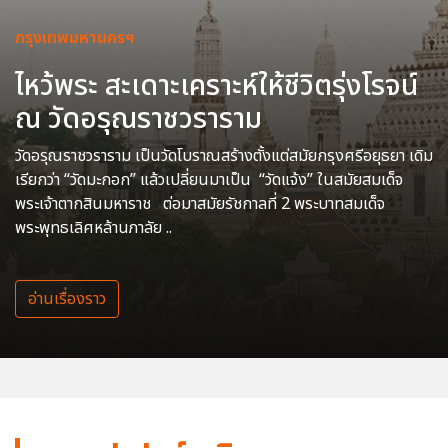
กรุงเทพมหานครฯ
ไหว้พระ สะเดาะเคราะห์ให้ชีวิตรุ่งโรจน์
ณ วัดอรุณราชวราราม
วัดอรุณราชวราราม เป็นวัดโบราณสร้างตั้งแต่สมัยกรุงศรีอยุธยา เดิม
เรียกว่า “วัดมะกอก” แล้วเปลี่ยนมาเป็น “วัดแจ้ง” ในสมัยสมเด็จ
พระเจ้าตากสินมหาราช ต่อมาสมัยรัชกาลที่ 2 พระบาทสมเด็จ
พระพุทธเลิศหล้านภาลัย ..
อ่านเรื่องราว