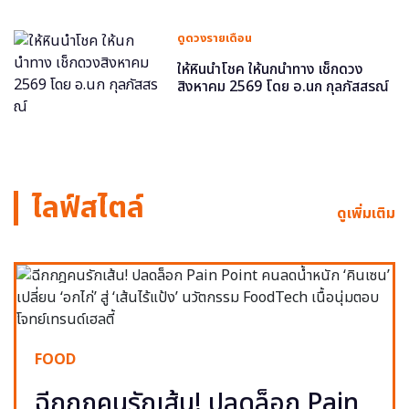
ดูดวงรายเดือน
ให้หินนำโชค ให้นกนำทาง เช็กดวง
สิงหาคม 2569 โดย อ.นก กุลภัสสรณ์
ไลฟ์สไตล์
ดูเพิ่มเติม
FOOD
ฉีกกฎคนรักเส้น! ปลดล็อก Pain