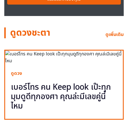
ดูดวงชะตา
ดูเพิ่มเติม
ดูดวง
เบอร์โทร คน Keep look เป๊ะทุก
มุมดูดีทุกองศา คุณล่ะมีเลขคู่นี้
ไหม