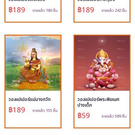
฿189
฿189
ขายแล้ว 180 ชิ้น
ขายแล้ว 242 ชิ้น
วอลเปเปอร์แม่นางกวัก
วอลเปเปอร์พระพิฆเนศ
ปางเด็ก
฿189
ขายแล้ว 155 ชิ้น
฿59
ขายแล้ว 589 ชิ้น