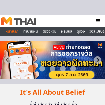
Skip to content
menu
หน้าแรก
ทำนายฝัน
ตรวจหวย
ผลบอล
ดูดวง
วอลเปเปอร
ไลฟ์สไตล์
It's All About Belief
เชื่อในสิ่งที่ทำ ทำในสิ่งที่เชื่อ