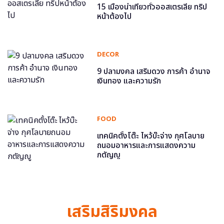
15 เมืองน่าเที่ยวทั่วออสเตรเลีย ทริป
หน้าต้องไป
DECOR
9 ปลามงคล เสริมดวง การค้า อำนาจ
เงินทอง และความรัก
FOOD
เทคนิคตั้งโต๊ะ ไหว้บ๊ะจ่าง กุศโลบาย
ถนอมอาหารและการแสดงความ
กตัญญู
เสริมสิริมงคล