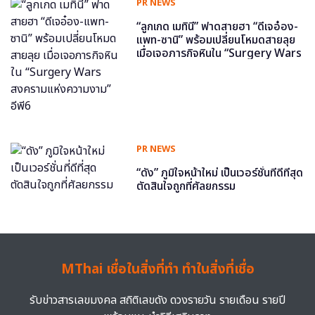
PR NEWS
“ลูกเกด เมทินี” ฟาดสายฮา “ดีเจอ๋อง-
แพท-ซานิ” พร้อมเปลี่ยนโหมดสายลุย
เมื่อเจอภารกิจหินใน “Surgery Wars
สงครามแห่งความงาม” อีพี6
PR NEWS
“ดัง” ภูมิใจหน้าใหม่ เป็นเวอร์ชั่นที่ดีที่สุด
ตัดสินใจถูกที่ศัลยกรรม
MThai เชื่อในสิ่งที่ทำ ทำในสิ่งที่เชื่อ
รับข่าวสารเลขมงคล สถิติเลขดัง ดวงรายวัน รายเดือน รายปี