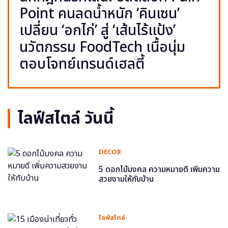
Point คนลดน้ำหนัก ‘คินเซน’
เปลี่ยน ‘อกไก่’ สู่ ‘เส้นไร้แป้ง’
นวัตกรรม FoodTech เนื้อนุ่ม
ตอบโจทย์เทรนด์เฮลตี้
ไลฟ์สไตล์ วันนี้
DECOR
5 ดอกไม้มงคล ความหมายดี เพิ่มความ
สวยงามให้กับบ้าน
ไลฟ์สไตล์