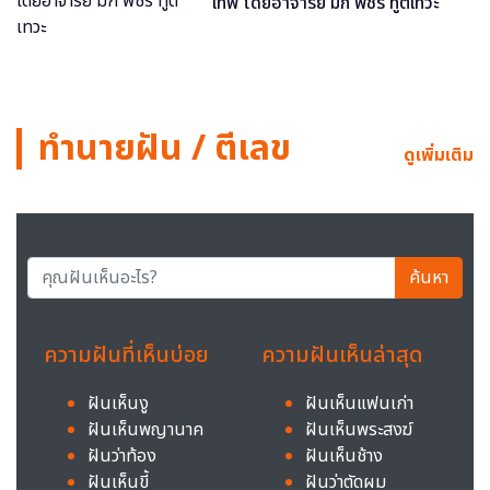
เทพ โดยอาจารย์ มิก พชร ทูตเทวะ
ทำนายฝัน / ตีเลข
ดูเพิ่มเติม
ค้นหา
ความฝันที่เห็นบ่อย
ความฝันเห็นล่าสุด
ฝันเห็นงู
ฝันเห็นแฟนเก่า
ฝันเห็นพญานาค
ฝันเห็นพระสงฆ์
ฝันว่าท้อง
ฝันเห็นช้าง
ฝันเห็นขี้
ฝันว่าตัดผม