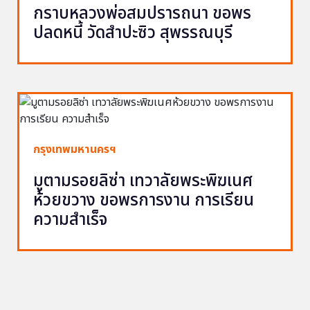
กราบหลวงพ่อสมปรารถนา ขอพร
ปลดหนี้ วัดสำปะซิว สุพรรณบุรี
กรุงเทพมหานครฯ
มูตามรอยลิซ่า เทวาลัยพระพิฆเนศ
ห้วยขวาง ขอพรการงาน การเรียน
ความสำเร็จ