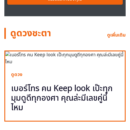
ดูดวงชะตา
ดูเพิ่มเติม
ดูดวง
เบอร์โทร คน Keep look เป๊ะทุก
มุมดูดีทุกองศา คุณล่ะมีเลขคู่นี้
ไหม