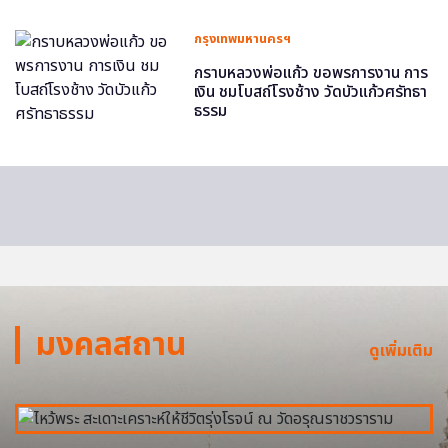
กรุงเทพมหานครฯ
กราบหลวงพ่อแก้ว ขอพรการงาน การ
เงิน ชมโบสถ์โรงช้าง วัดบัวแก้วศรัทธา
ธรรม
มงคลสถาน
ดูเพิ่มเติม