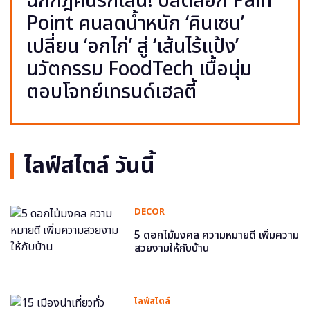
ฉีกกฎคนรักเส้น! ปลดล็อก Pain
Point คนลดน้ำหนัก ‘คินเซน’
เปลี่ยน ‘อกไก่’ สู่ ‘เส้นไร้แป้ง’
นวัตกรรม FoodTech เนื้อนุ่ม
ตอบโจทย์เทรนด์เฮลตี้
ไลฟ์สไตล์ วันนี้
DECOR
5 ดอกไม้มงคล ความหมายดี เพิ่มความ
สวยงามให้กับบ้าน
ไลฟ์สไตล์