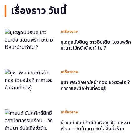
เรื่องราว วันนี้
เครื่องราง
มูเตลูฉบับฮินดู ชาวอินเดีย แขวนพริก
มะนาวไว้หน้าบ้านทำไม ?
เครื่องราง
บูชา พระลักษณ์หน้าทอง ช่วยอะไร ?
คาถาและข้อห้ามที่ควรรู้
เครื่องราง
หำยนต์ ยันต์ศักดิ์สิทธิ์ สถาปัตยกรรม
เรือน – วัดล้านนา ขับไล่สิ่งชั่วร้าย