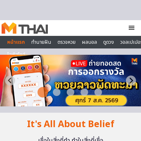
Skip to content
menu
หน้าแรก
ทำนายฝัน
ตรวจหวย
ผลบอล
ดูดวง
วอลเปเปอร
ไลฟ์สไตล์
It's All About Belief
เชื่อในสิ่งที่ทำ ทำในสิ่งที่เชื่อ