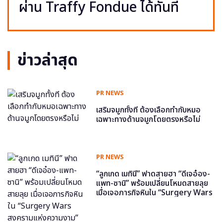
ผ่าน Traffy Fondue ได้ทันที
ข่าวล่าสุด
PR NEWS
เสริมจมูกทั้งที ต้องเลือกทำกับหมอ
เฉพาะทางด้านจมูกโดยตรงหรือไม่
PR NEWS
“ลูกเกด เมทินี” ฟาดสายฮา “ดีเจอ๋อง-
แพท-ซานิ” พร้อมเปลี่ยนโหมดสายลุย
เมื่อเจอภารกิจหินใน “Surgery Wars
สงครามแห่งความงาม” อีพี6