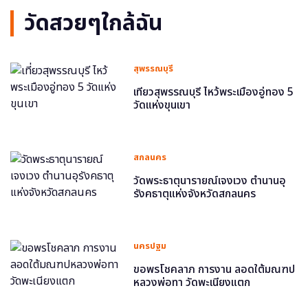
วัดสวยๆใกล้ฉัน
สุพรรณบุรี
เที่ยวสุพรรณบุรี ไหว้พระเมืองอู่ทอง 5
วัดแห่งขุนเขา
สกลนคร
วัดพระธาตุนารายณ์เจงเวง ตำนานอุ
รังคธาตุแห่งจังหวัดสกลนคร
นครปฐม
ขอพรโชคลาภ การงาน ลอดใต้มณฑป
หลวงพ่อทา วัดพะเนียงแตก