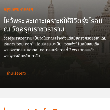
กรุงเทพมหานครฯ
ไหว้พระ สะเดาะเคราะห์ให้ชีวิตรุ่งโรจน์
ณ วัดอรุณราชวราราม
วัดอรุณราชวราราม เป็นวัดโบราณสร้างตั้งแต่สมัยกรุงศรีอยุธยา เดิม
เรียกว่า “วัดมะกอก” แล้วเปลี่ยนมาเป็น “วัดแจ้ง” ในสมัยสมเด็จ
พระเจ้าตากสินมหาราช ต่อมาสมัยรัชกาลที่ 2 พระบาทสมเด็จ
พระพุทธเลิศหล้านภาลัย ..
อ่านเรื่องราว