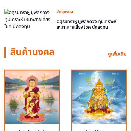
วัตถุมงคล
อสุรินทราหู มูพลิกดวง ทุบเคราะห์
เหมาะสายเสี่ยงโชค นักลงทุน
สินค้ามงคล
ดูเพิ่มเติม