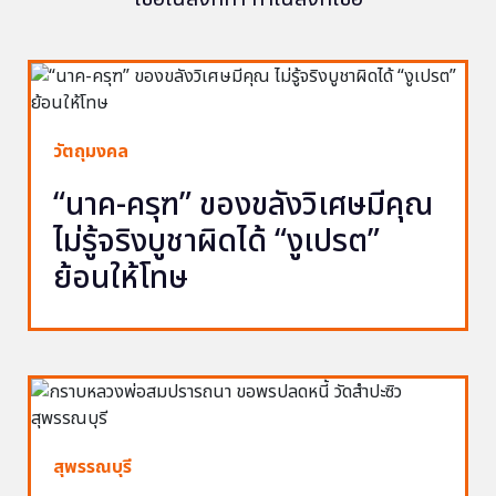
วัตถุมงคล
“นาค-ครุฑ” ของขลังวิเศษมีคุณ
ไม่รู้จริงบูชาผิดได้ “งูเปรต”
ย้อนให้โทษ
สุพรรณบุรี