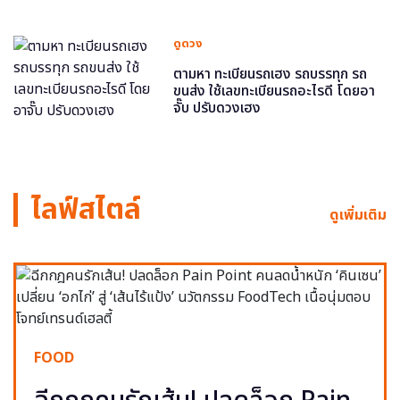
ดูดวง
ตามหา ทะเบียนรถเฮง รถบรรทุก รถ
ขนส่ง ใช้เลขทะเบียนรถอะไรดี โดยอา
จั๊บ ปรับดวงเฮง
ไลฟ์สไตล์
ดูเพิ่มเติม
FOOD