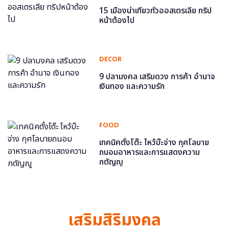
15 เมืองน่าเที่ยวทั่วออสเตรเลีย ทริป
หน้าต้องไป
DECOR
9 ปลามงคล เสริมดวง การค้า อำนาจ
เงินทอง และความรัก
FOOD
เทคนิคตั้งโต๊ะ ไหว้บ๊ะจ่าง กุศโลบาย
ถนอมอาหารและการแสดงความ
กตัญญู
เสริมสิริมงคล