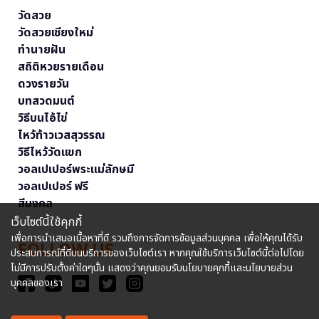
วัดสวย
วัดสวยเชียงใหม่
ทำนายฝัน
สถิติหวยรายเดือน
ดวงรายวัน
บทสวดมนต์
วิธีบนไอ้ไข่
ไหว้ท้าวเวสสุวรรณ
วิธีไหว้วัดแขก
วอลเปเปอร์พระแม่ลักษมี
วอลเปเปอร์ ฟรี
สีมงคล
เว็บไซต์นี้ใช้คุกกี้
เพื่อการนำเสนอเนื้อหาที่ดี รวมถึงการจัดการข้อมูลส่วนบุคคล เพื่อให้คุณได้รับ
FOLLOW US
ประสบการณ์ที่ดีบนบริการของเว็บไซต์เรา หากคุณใช้บริการเว็บไซต์นี้ต่อไปโดย
ไม่มีการปรับตั้งค่าใดๆนั้น แสดงว่าคุณยอมรับนโยบายคุกกี้และนโยบายส่วน
บุคคลของเรา