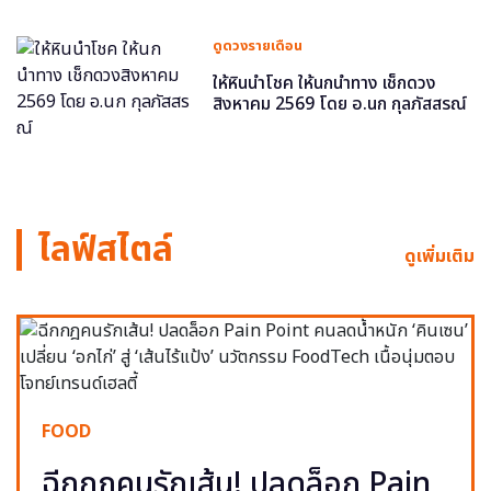
ดูดวงรายเดือน
ให้หินนำโชค ให้นกนำทาง เช็กดวง
สิงหาคม 2569 โดย อ.นก กุลภัสสรณ์
ไลฟ์สไตล์
ดูเพิ่มเติม
FOOD
ฉีกกฎคนรักเส้น! ปลดล็อก Pain