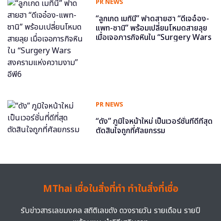
PR NEWS
“ลูกเกด เมทินี” ฟาดสายฮา “ดีเจอ๋อง-
แพท-ซานิ” พร้อมเปลี่ยนโหมดสายลุย
เมื่อเจอภารกิจหินใน “Surgery Wars
สงครามแห่งความงาม” อีพี6
PR NEWS
“ดัง” ภูมิใจหน้าใหม่ เป็นเวอร์ชั่นที่ดีที่สุด
ตัดสินใจถูกที่ศัลยกรรม
MThai เชื่อในสิ่งที่ทำ ทำในสิ่งที่เชื่อ
รับข่าวสารเลขมงคล สถิติเลขดัง ดวงรายวัน รายเดือน รายปี