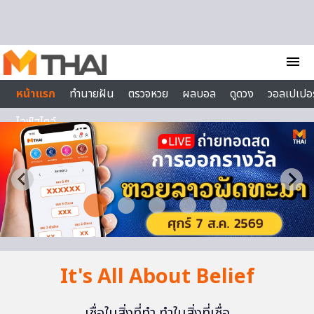
Skip to content
menu
หน้าแรก
ทำนายฝัน
ตรวจหวย
ผลบอล
ดูดวง
วอลเปเปอร
ไลฟ์สไตล์
It's All About Belief
เชื่อในสิ่งที่ทำ ทำในสิ่งที่เชื่อ