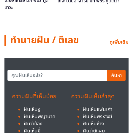
เทพ โดยอาจารย์ มิก พชร ทูตเทวะ
ทำนายฝัน / ตีเลข
ดูเพิ่มเติม
ค้นหา
ความฝันที่เห็นบ่อย
ความฝันเห็นล่าสุด
ฝันเห็นงู
ฝันเห็นแฟนเก่า
ฝันเห็นพญานาค
ฝันเห็นพระสงฆ์
ฝันว่าท้อง
ฝันเห็นช้าง
ฝันเห็นขี้
ฝันว่าตัดผม