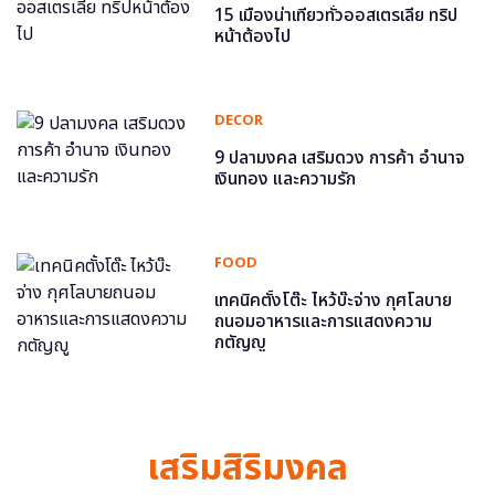
15 เมืองน่าเที่ยวทั่วออสเตรเลีย ทริป
หน้าต้องไป
DECOR
9 ปลามงคล เสริมดวง การค้า อำนาจ
เงินทอง และความรัก
FOOD
เทคนิคตั้งโต๊ะ ไหว้บ๊ะจ่าง กุศโลบาย
ถนอมอาหารและการแสดงความ
กตัญญู
เสริมสิริมงคล