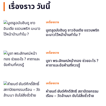
เรื่องราว วันนี้
เครื่องราง
มูเตลูฉบับฮินดู ชาวอินเดีย แขวนพริก
มะนาวไว้หน้าบ้านทำไม ?
เครื่องราง
บูชา พระลักษณ์หน้าทอง ช่วยอะไร ?
คาถาและข้อห้ามที่ควรรู้
เครื่องราง
หำยนต์ ยันต์ศักดิ์สิทธิ์ สถาปัตยกรรม
เรือน – วัดล้านนา ขับไล่สิ่งชั่วร้าย