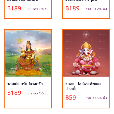
฿189
฿189
ขายแล้ว 180 ชิ้น
ขายแล้ว 242 ชิ้น
วอลเปเปอร์แม่นางกวัก
วอลเปเปอร์พระพิฆเนศ
ปางเด็ก
฿189
ขายแล้ว 155 ชิ้น
฿59
ขายแล้ว 589 ชิ้น