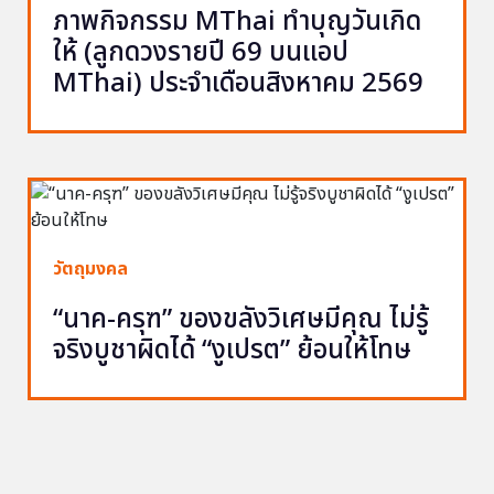
ภาพกิจกรรม MThai ทำบุญวันเกิด
ให้ (ลูกดวงรายปี 69 บนแอป
MThai) ประจำเดือนสิงหาคม 2569
วัตถุมงคล
“นาค-ครุฑ” ของขลังวิเศษมีคุณ ไม่รู้
จริงบูชาผิดได้ “งูเปรต” ย้อนให้โทษ