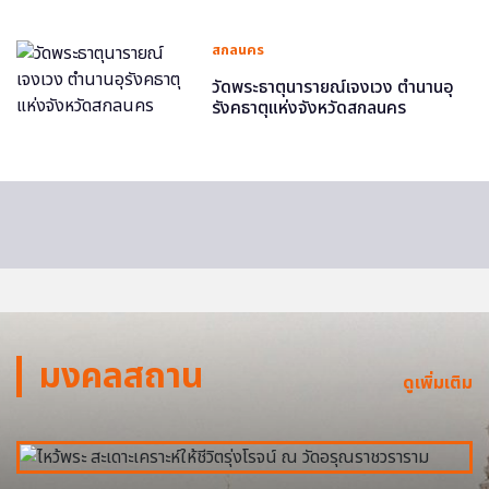
สกลนคร
วัดพระธาตุนารายณ์เจงเวง ตำนานอุ
รังคธาตุแห่งจังหวัดสกลนคร
มงคลสถาน
ดูเพิ่มเติม