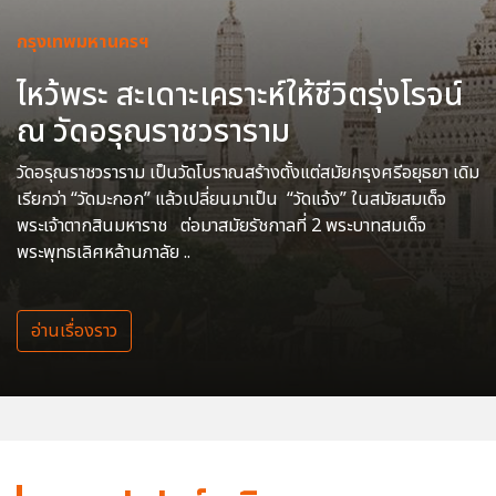
กรุงเทพมหานครฯ
ไหว้พระ สะเดาะเคราะห์ให้ชีวิตรุ่งโรจน์
ณ วัดอรุณราชวราราม
วัดอรุณราชวราราม เป็นวัดโบราณสร้างตั้งแต่สมัยกรุงศรีอยุธยา เดิม
เรียกว่า “วัดมะกอก” แล้วเปลี่ยนมาเป็น “วัดแจ้ง” ในสมัยสมเด็จ
พระเจ้าตากสินมหาราช ต่อมาสมัยรัชกาลที่ 2 พระบาทสมเด็จ
พระพุทธเลิศหล้านภาลัย ..
อ่านเรื่องราว