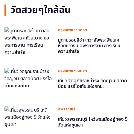
วัดสวยๆใกล้ฉัน
กรุงเทพมหานครฯ
มูตามรอยลิซ่า เทวาลัยพระพิฆเนศ
ห้วยขวาง ขอพรการงาน การเรียน
ความสำเร็จ
กรุงเทพมหานครฯ
เที่ยว วัดอุภัยราชบำรุง วัดญวน ตลาด
น้อย แรร์ไอเท็มแห่งกทม.
สุพรรณบุรี
เที่ยวสุพรรณบุรี ไหว้พระเมืองอู่ทอง 5
วัดแห่งขุนเขา