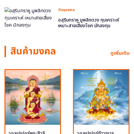
วัตถุมงคล
อสุรินทราหู มูพลิกดวง ทุบเคราะห์
เหมาะสายเสี่ยงโชค นักลงทุน
สินค้ามงคล
ดูเพิ่มเติม
วอลเปเปอร์พระสีวลี
วอลเปเปอร์ท้าวกุเวร