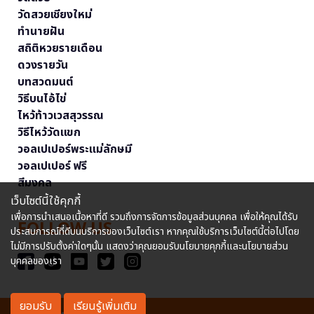
วัดสวยเชียงใหม่
ทำนายฝัน
สถิติหวยรายเดือน
ดวงรายวัน
บทสวดมนต์
วิธีบนไอ้ไข่
ไหว้ท้าวเวสสุวรรณ
วิธีไหว้วัดแขก
วอลเปเปอร์พระแม่ลักษมี
วอลเปเปอร์ ฟรี
สีมงคล
เว็บไซต์นี้ใช้คุกกี้
เพื่อการนำเสนอเนื้อหาที่ดี รวมถึงการจัดการข้อมูลส่วนบุคคล เพื่อให้คุณได้รับ
FOLLOW US
ประสบการณ์ที่ดีบนบริการของเว็บไซต์เรา หากคุณใช้บริการเว็บไซต์นี้ต่อไปโดย
ไม่มีการปรับตั้งค่าใดๆนั้น แสดงว่าคุณยอมรับนโยบายคุกกี้และนโยบายส่วน
บุคคลของเรา
ยอมรับ
เรียนรู้เพิ่มเติม