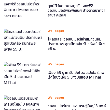
ฤกษ์ดีวันคเณศจตุรถี แจกฟรี!
วอลเปเปอร์พระพิฆเนศ ปางลาลบาคจา
ราชา คเณศ
Wallpaper
โหลดเลย! วอลเปเปอร์เจ้าแม่กวนอิม
ประทานพร ชุดเปิดคลัง รับทรัพย์ เพียง
59 บ.
Wallpaper
เพียง 59 บาท รับเฮง! วอลเปเปอร์เทพ
เจ้าไฉ่ซิงเอี๊ย 5 ปางบนแอป MThai
Wallpaper
วอลเปเปอร์บรมมหาเศรษฐีใหญ่ 3 องค์