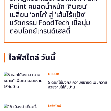
Point คนลดน้ำหนัก ‘คินเซน’
เปลี่ยน ‘อกไก่’ สู่ ‘เส้นไร้แป้ง’
นวัตกรรม FoodTech เนื้อนุ่ม
ตอบโจทย์เทรนด์เฮลตี้
ไลฟ์สไตล์ วันนี้
DECOR
5 ดอกไม้มงคล ความหมายดี เพิ่มความ
สวยงามให้กับบ้าน
ไลฟ์สไตล์