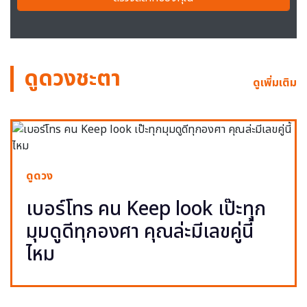
ดูดวงชะตา
ดูเพิ่มเติม
ดูดวง
เบอร์โทร คน Keep look เป๊ะทุก
มุมดูดีทุกองศา คุณล่ะมีเลขคู่นี้
ไหม