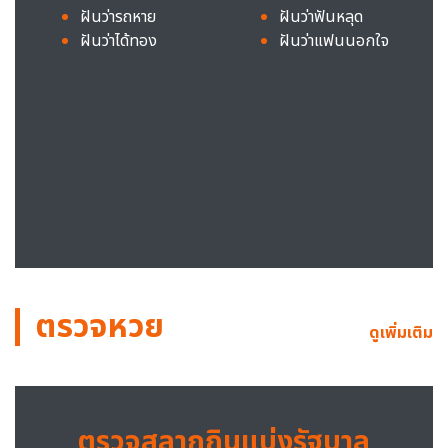
ฝันว่ารถหาย
ฝันว่าฟันหลุด
ฝันว่าได้ทอง
ฝันว่าแฟนนอกใจ
ตรวจหวย
ดูเพิ่มเติม
ตรวจสลากกินแบ่งรัฐบาล