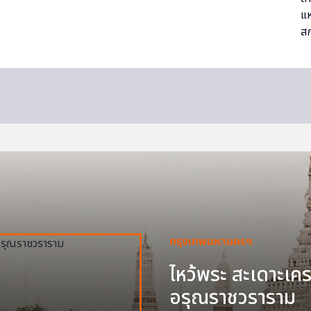
กรุงเทพมหานครฯ
ไหว้พระ สะเดาะเครา
อรุณราชวราราม