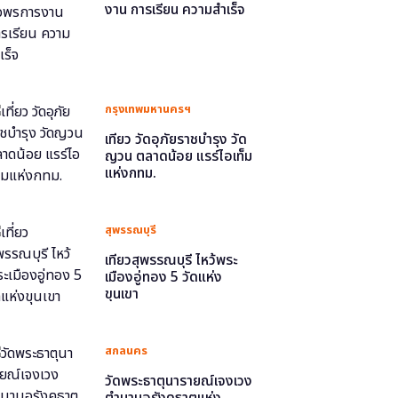
งาน การเรียน ความสำเร็จ
กรุงเทพมหานครฯ
เที่ยว วัดอุภัยราชบำรุง วัด
ญวน ตลาดน้อย แรร์ไอเท็ม
แห่งกทม.
สุพรรณบุรี
เที่ยวสุพรรณบุรี ไหว้พระ
เมืองอู่ทอง 5 วัดแห่ง
ขุนเขา
สกลนคร
วัดพระธาตุนารายณ์เจงเวง
ตำนานอุรังคธาตุแห่ง