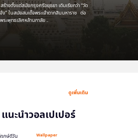
้างตั้งแต่สมัยกรุงศรีอยุธยา เดิมเรียกว่า “วัด
แจ้ง” ในสมัยสมเด็จพระเจ้าตากสินมหาราช ต่อ
พระพุทธเลิศหล้านภาลัย ..
ดูเพิ่มเติม
แนะนำวอลเปเปอร์
Wallpaper