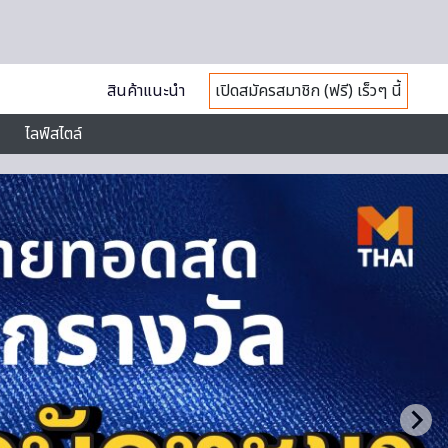
สินค้าแนะนำ
เปิดสมัครสมาชิก (ฟรี) เร็วๆ นี้
ไลฟ์สไตล์