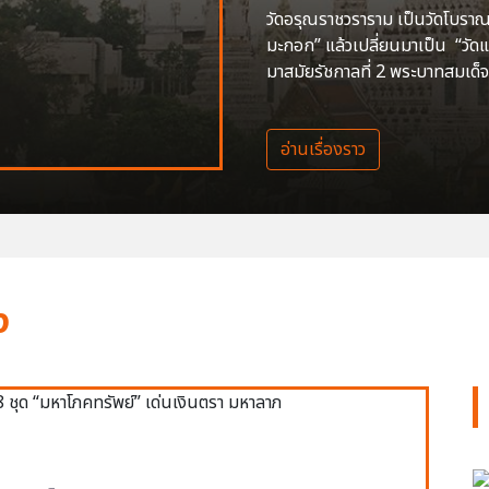
วัดอรุณราชวราราม เป็นวัดโบราณสร
มะกอก” แล้วเปลี่ยนมาเป็น “วัด
มาสมัยรัชกาลที่ 2 พระบาทสมเด็จ
อ่านเรื่องราว
ง