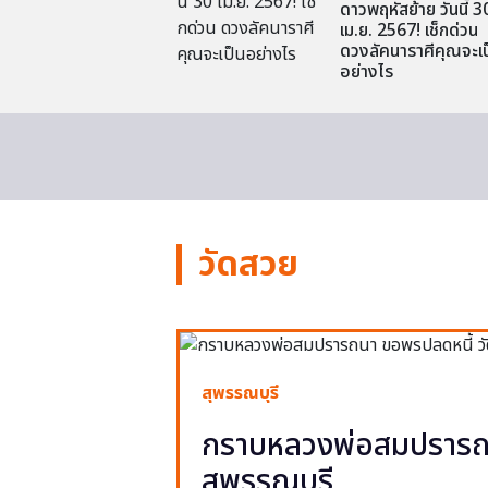
ดาวพฤหัสย้าย วันนี้ 3
เม.ย. 2567! เช็กด่วน
ดวงลัคนาราศีคุณจะเป
อย่างไร
วัดสวย
สุพรรณบุรี
กราบหลวงพ่อสมปรารถน
สุพรรณบุรี