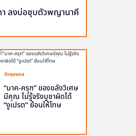
นาคา ลงบ่อชุบตัวพญานาคี
วัตถุมงคล
“นาค-ครุฑ” ของขลังวิเศษ
มีคุณ ไม่รู้จริงบูชาผิดได้
“งูเปรต” ย้อนให้โทษ