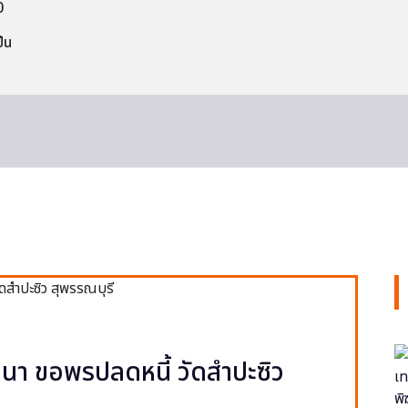
0
็น
า ขอพรปลดหนี้ วัดสำปะซิว