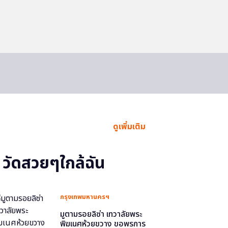
ดูเพิ่มเติม
วัดสวยๆใกล้ฉัน
กรุงเทพมหานครฯ
มูตามรอยลิซ่า เทวาลัยพระ
พิฆเนศห้วยขวาง ขอพรการ