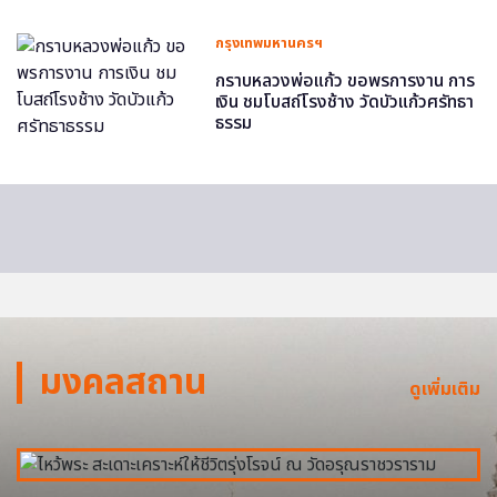
กรุงเทพมหานครฯ
กราบหลวงพ่อแก้ว ขอพรการงาน การ
เงิน ชมโบสถ์โรงช้าง วัดบัวแก้วศรัทธา
ธรรม
มงคลสถาน
ดูเพิ่มเติม