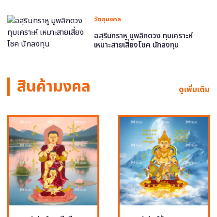
วัตถุมงคล
อสุรินทราหู มูพลิกดวง ทุบเคราะห์
เหมาะสายเสี่ยงโชค นักลงทุน
สินค้ามงคล
ดูเพิ่มเติม