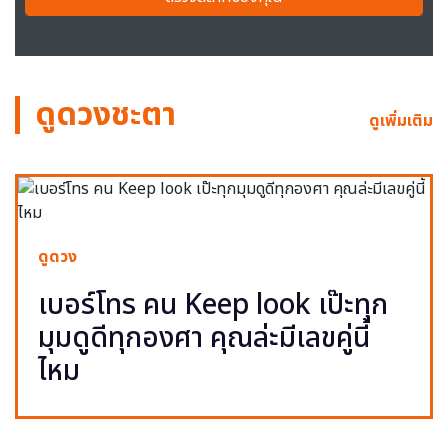
ดูดวงชะตา
ดูเพิ่มเติม
ดูดวง
เบอร์โทร คน Keep look เป๊ะทุก
มุมดูดีทุกองศา คุณล่ะมีเลขคู่นี้
ไหม