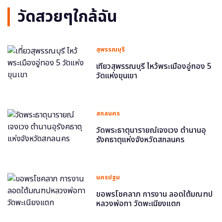
วัดสวยๆใกล้ฉัน
สุพรรณบุรี
เที่ยวสุพรรณบุรี ไหว้พระเมืองอู่ทอง 5
วัดแห่งขุนเขา
สกลนคร
วัดพระธาตุนารายณ์เจงเวง ตำนานอุ
รังคธาตุแห่งจังหวัดสกลนคร
นครปฐม
ขอพรโชคลาภ การงาน ลอดใต้มณฑป
หลวงพ่อทา วัดพะเนียงแตก