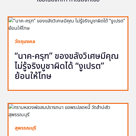
วัตถุมงคล
“นาค-ครุฑ” ของขลังวิเศษมีคุณ
ไม่รู้จริงบูชาผิดได้ “งูเปรต”
ย้อนให้โทษ
สุพรรณบุรี