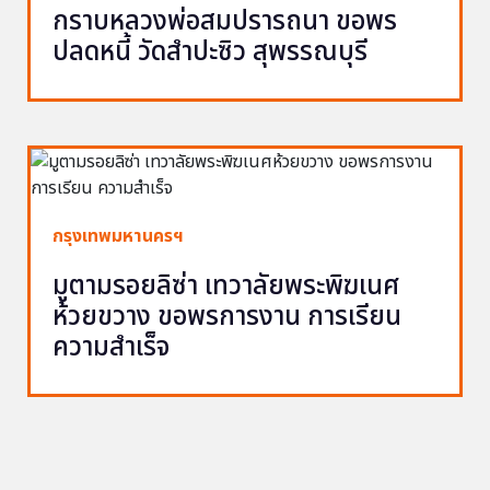
กราบหลวงพ่อสมปรารถนา ขอพร
ปลดหนี้ วัดสำปะซิว สุพรรณบุรี
กรุงเทพมหานครฯ
มูตามรอยลิซ่า เทวาลัยพระพิฆเนศ
ห้วยขวาง ขอพรการงาน การเรียน
ความสำเร็จ