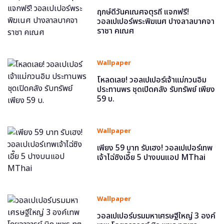
ฤกษ์ดีวันคเณศจตุรถี แจกฟรี!
วอลเปเปอร์พระพิฆเนศ ปางลาลบาคจา
ราชา คเณศ
Wallpaper
โหลดเลย! วอลเปเปอร์เจ้าแม่กวนอิม
ประทานพร ชุดเปิดคลัง รับทรัพย์ เพียง
59 บ.
Wallpaper
เพียง 59 บาท รับเฮง! วอลเปเปอร์เทพ
เจ้าไฉ่ซิงเอี๊ย 5 ปางบนแอป MThai
Wallpaper
วอลเปเปอร์บรมมหาเศรษฐีใหญ่ 3 องค์