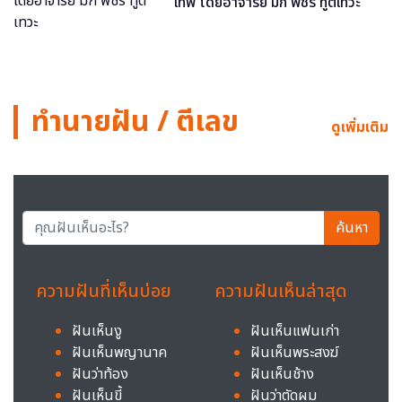
เทพ โดยอาจารย์ มิก พชร ทูตเทวะ
ทำนายฝัน / ตีเลข
ดูเพิ่มเติม
ค้นหา
ความฝันที่เห็นบ่อย
ความฝันเห็นล่าสุด
ฝันเห็นงู
ฝันเห็นแฟนเก่า
ฝันเห็นพญานาค
ฝันเห็นพระสงฆ์
ฝันว่าท้อง
ฝันเห็นช้าง
ฝันเห็นขี้
ฝันว่าตัดผม