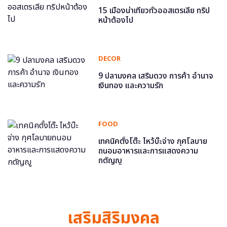
15 เมืองน่าเที่ยวทั่วออสเตรเลีย ทริป
หน้าต้องไป
DECOR
9 ปลามงคล เสริมดวง การค้า อำนาจ
เงินทอง และความรัก
FOOD
เทคนิคตั้งโต๊ะ ไหว้บ๊ะจ่าง กุศโลบาย
ถนอมอาหารและการแสดงความ
กตัญญู
เสริมสิริมงคล