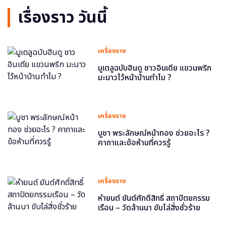
เรื่องราว วันนี้
เครื่องราง
มูเตลูฉบับฮินดู ชาวอินเดีย แขวนพริก
มะนาวไว้หน้าบ้านทำไม ?
เครื่องราง
บูชา พระลักษณ์หน้าทอง ช่วยอะไร ?
คาถาและข้อห้ามที่ควรรู้
เครื่องราง
หำยนต์ ยันต์ศักดิ์สิทธิ์ สถาปัตยกรรม
เรือน – วัดล้านนา ขับไล่สิ่งชั่วร้าย