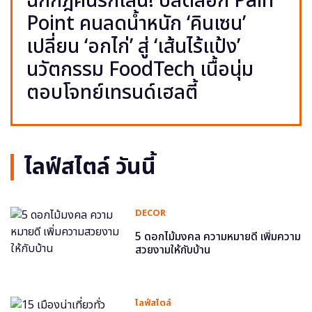
ฉีกกฎคนรักเส้น! ปลดล็อก Pain
Point คนลดน้ำหนัก ‘คินเซน’
เปลี่ยน ‘อกไก่’ สู่ ‘เส้นไร้แป้ง’
นวัตกรรม FoodTech เนื้อนุ่ม
ตอบโจทย์เทรนด์เฮลตี้
ไลฟ์สไตล์ วันนี้
DECOR
5 ดอกไม้มงคล ความหมายดี เพิ่มความ
สวยงามให้กับบ้าน
ไลฟ์สไตล์