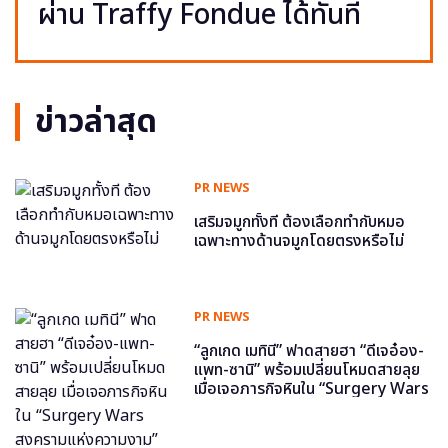
ผ่าน Traffy Fondue ได้ทันที
ข่าวล่าสุด
PR NEWS
เสริมจมูกทั้งที ต้องเลือกทำกับหมอ
เฉพาะทางด้านจมูกโดยตรงหรือไม่
PR NEWS
“ลูกเกด เมทินี” ฟาดสายฮา “ดีเจอ๋อง-
แพท-ซานิ” พร้อมเปลี่ยนโหมดสายลุย
เมื่อเจอภารกิจหินใน “Surgery Wars
สงครามแห่งความงาม” อีพี6