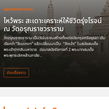
กรุงเทพมหานครฯ
ไหว้พระ สะเดาะเคราะห์ให้ชีวิตรุ่งโรจน์
ณ วัดอรุณราชวราราม
วัดอรุณราชวราราม เป็นวัดโบราณสร้างตั้งแต่สมัยกรุงศรีอยุธยา เดิม
เรียกว่า “วัดมะกอก” แล้วเปลี่ยนมาเป็น “วัดแจ้ง” ในสมัยสมเด็จ
พระเจ้าตากสินมหาราช ต่อมาสมัยรัชกาลที่ 2 พระบาทสมเด็จ
พระพุทธเลิศหล้านภาลัย ..
อ่านเรื่องราว