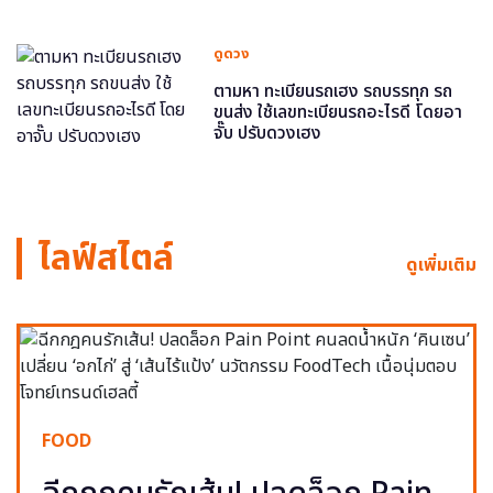
ดูดวง
ตามหา ทะเบียนรถเฮง รถบรรทุก รถ
ขนส่ง ใช้เลขทะเบียนรถอะไรดี โดยอา
จั๊บ ปรับดวงเฮง
ไลฟ์สไตล์
ดูเพิ่มเติม
FOOD