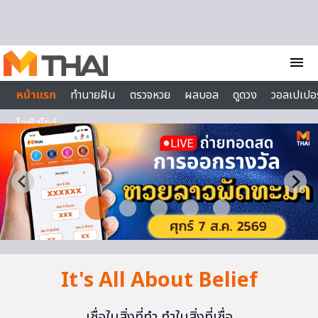
Skip to content
menu
หน้าแรก
ทำนายฝัน
ตรวจหวย
ผลบอล
ดูดวง
วอลเปเปอร
ไลฟ์สไตล์
It's All About Belief
เชื่อในสิ่งที่ทำ ทำในสิ่งที่เชื่อ