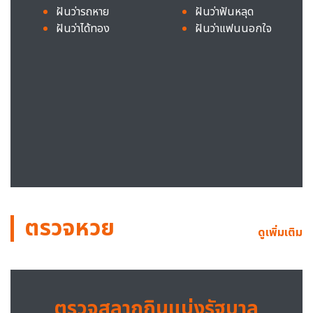
ฝันว่ารถหาย
ฝันว่าฟันหลุด
ฝันว่าได้ทอง
ฝันว่าแฟนนอกใจ
ตรวจหวย
ดูเพิ่มเติม
ตรวจสลากกินแบ่งรัฐบาล