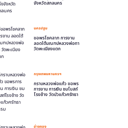
จังหวัดสกลนคร
นครปฐม
ขอพรโชคลาภ การงาน
ลอดใต้มณฑปหลวงพ่อทา
วัดพะเนียงแตก
กรุงเทพมหานครฯ
กราบหลวงพ่อแก้ว ขอพร
การงาน การเงิน ชมโบสถ์
โรงช้าง วัดบัวแก้วศรัทธา
ธรรม
อ่างทอง