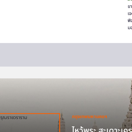
กรุงเทพมหานครฯ
ไหว้พระ สะเดาะเครา