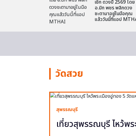
เช็ก ดวงปี 2569 โดย
อ.มิก พชร พลิกดวง
ชะตามาอยู่ในมือคุณ
แล้ววันนี้ที่แอป MTH
วัดสวย
สุพรรณบุรี
เที่ยวสุพรรณบุรี ไหว้พร