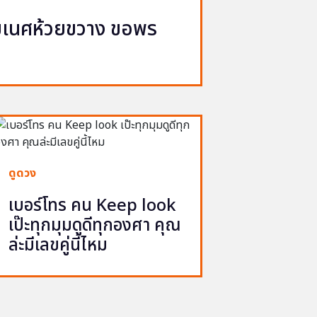
ิฆเนศห้วยขวาง ขอพร
จ
ดูดวง
เบอร์โทร คน Keep look
เป๊ะทุกมุมดูดีทุกองศา คุณ
ล่ะมีเลขคู่นี้ไหม