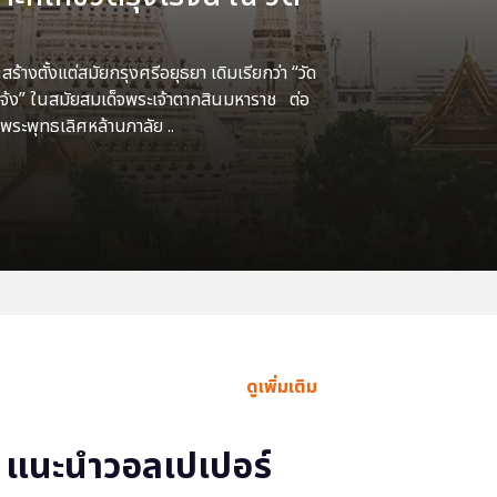
้างตั้งแต่สมัยกรุงศรีอยุธยา เดิมเรียกว่า “วัด
แจ้ง” ในสมัยสมเด็จพระเจ้าตากสินมหาราช ต่อ
พระพุทธเลิศหล้านภาลัย ..
ดูเพิ่มเติม
แนะนำวอลเปเปอร์