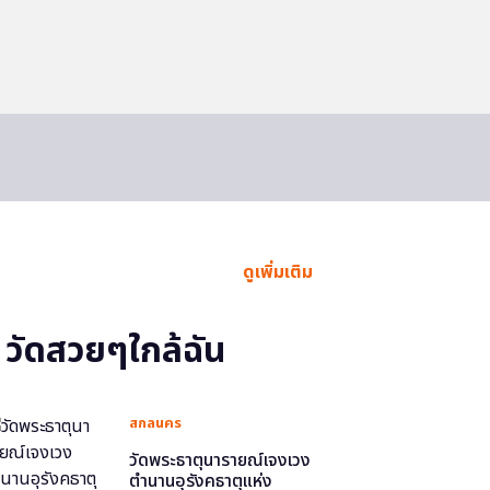
ดูเพิ่มเติม
วัดสวยๆใกล้ฉัน
สกลนคร
วัดพระธาตุนารายณ์เจงเวง
ตำนานอุรังคธาตุแห่ง