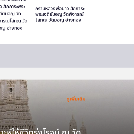
กราบหลวงพ่อขาว สักการะ
พระเจดีย์มอญ วัดพิจารณ์
โสภณ วัดมอญ อ่างทอง
ดูเพิ่มเติม
ะห์ให้ชีวิตรุ่งโรจน์ ณ วัด