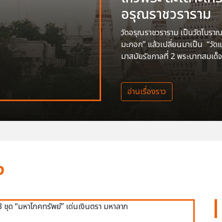
อรุณราชวราราม
วัดอรุณราชวราราม เป็นวัดโบราณสร
มะกอก” แล้วเปลี่ยนมาเป็น “วัด
มาสมัยรัชกาลที่ 2 พระบาทสมเด็จ
อ่านเรื่องราว
ง