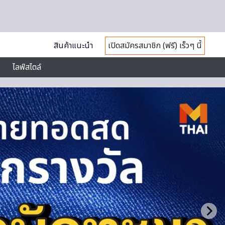
สินค้าแนะนำ
เปิดสมัครสมาชิก (ฟรี) เร็วๆ นี้
ไลฟ์สไตล์