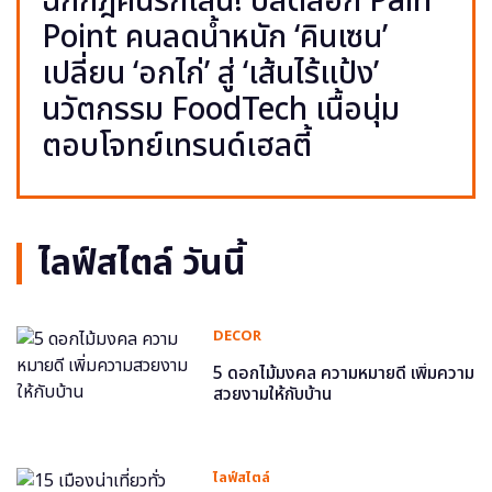
ฉีกกฎคนรักเส้น! ปลดล็อก Pain
Point คนลดน้ำหนัก ‘คินเซน’
เปลี่ยน ‘อกไก่’ สู่ ‘เส้นไร้แป้ง’
นวัตกรรม FoodTech เนื้อนุ่ม
ตอบโจทย์เทรนด์เฮลตี้
ไลฟ์สไตล์ วันนี้
DECOR
5 ดอกไม้มงคล ความหมายดี เพิ่มความ
สวยงามให้กับบ้าน
ไลฟ์สไตล์