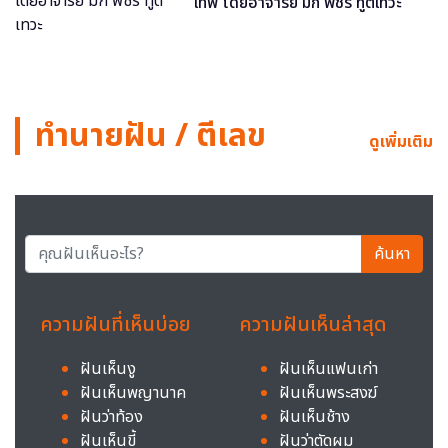
เทพ โดยอาจารย์ มิก พชร ทูตเทวะ
ทำนายฝัน / ตีเลข
ดูเพิ่มเติม
ค้นหา
ความฝันที่เห็นบ่อย
ความฝันเห็นล่าสุด
ฝันเห็นงู
ฝันเห็นแฟนเก่า
ฝันเห็นพญานาค
ฝันเห็นพระสงฆ์
ฝันว่าท้อง
ฝันเห็นช้าง
ฝันเห็นขี้
ฝันว่าตัดผม