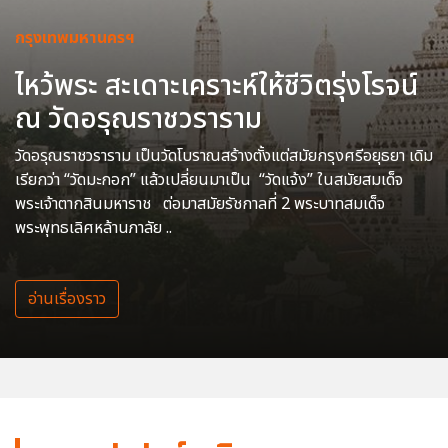
กรุงเทพมหานครฯ
ไหว้พระ สะเดาะเคราะห์ให้ชีวิตรุ่งโรจน์
ณ วัดอรุณราชวราราม
วัดอรุณราชวราราม เป็นวัดโบราณสร้างตั้งแต่สมัยกรุงศรีอยุธยา เดิม
เรียกว่า “วัดมะกอก” แล้วเปลี่ยนมาเป็น “วัดแจ้ง” ในสมัยสมเด็จ
พระเจ้าตากสินมหาราช ต่อมาสมัยรัชกาลที่ 2 พระบาทสมเด็จ
พระพุทธเลิศหล้านภาลัย ..
อ่านเรื่องราว