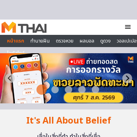
Skip to content
menu
หน้าแรก
ทำนายฝัน
ตรวจหวย
ผลบอล
ดูดวง
วอลเปเปอร
ไลฟ์สไตล์
It's All About Belief
เชื่อในสิ่งที่ทำ ทำในสิ่งที่เชื่อ