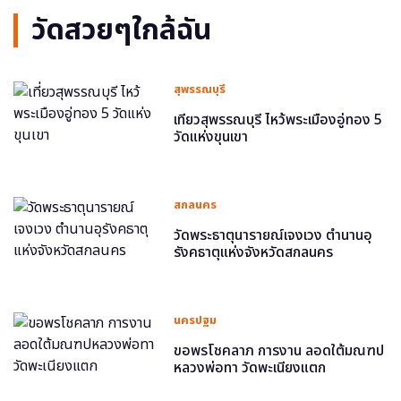
วัดสวยๆใกล้ฉัน
สุพรรณบุรี
เที่ยวสุพรรณบุรี ไหว้พระเมืองอู่ทอง 5
วัดแห่งขุนเขา
สกลนคร
วัดพระธาตุนารายณ์เจงเวง ตำนานอุ
รังคธาตุแห่งจังหวัดสกลนคร
นครปฐม
ขอพรโชคลาภ การงาน ลอดใต้มณฑป
หลวงพ่อทา วัดพะเนียงแตก