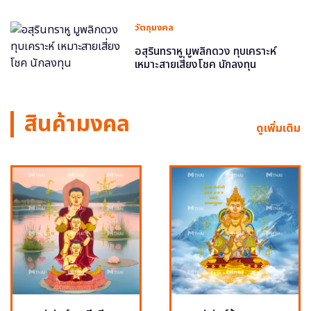
วัตถุมงคล
อสุรินทราหู มูพลิกดวง ทุบเคราะห์
เหมาะสายเสี่ยงโชค นักลงทุน
สินค้ามงคล
ดูเพิ่มเติม