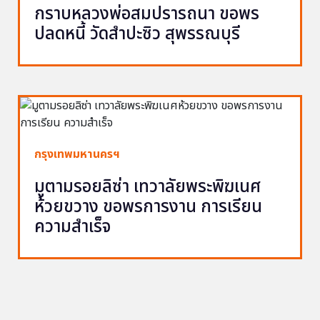
กราบหลวงพ่อสมปรารถนา ขอพร
ปลดหนี้ วัดสำปะซิว สุพรรณบุรี
กรุงเทพมหานครฯ
มูตามรอยลิซ่า เทวาลัยพระพิฆเนศ
ห้วยขวาง ขอพรการงาน การเรียน
ความสำเร็จ