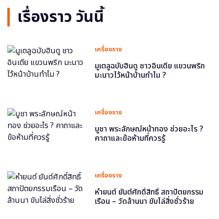
เรื่องราว วันนี้
เครื่องราง
มูเตลูฉบับฮินดู ชาวอินเดีย แขวนพริก
มะนาวไว้หน้าบ้านทำไม ?
เครื่องราง
บูชา พระลักษณ์หน้าทอง ช่วยอะไร ?
คาถาและข้อห้ามที่ควรรู้
เครื่องราง
หำยนต์ ยันต์ศักดิ์สิทธิ์ สถาปัตยกรรม
เรือน – วัดล้านนา ขับไล่สิ่งชั่วร้าย