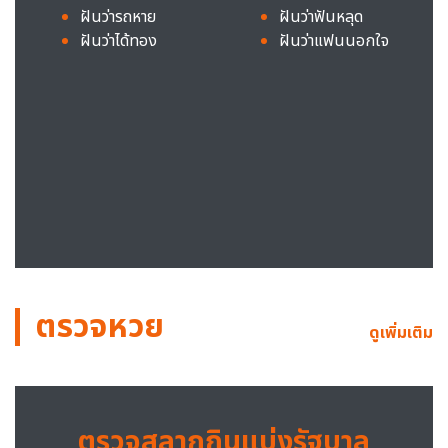
ฝันว่ารถหาย
ฝันว่าฟันหลุด
ฝันว่าได้ทอง
ฝันว่าแฟนนอกใจ
ตรวจหวย
ดูเพิ่มเติม
ตรวจสลากกินแบ่งรัฐบาล