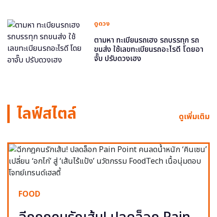
ดูดวง
ตามหา ทะเบียนรถเฮง รถบรรทุก รถ
ขนส่ง ใช้เลขทะเบียนรถอะไรดี โดยอา
จั๊บ ปรับดวงเฮง
ไลฟ์สไตล์
ดูเพิ่มเติม
FOOD