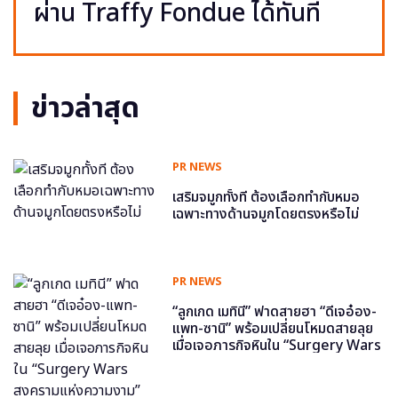
ผ่าน Traffy Fondue ได้ทันที
ข่าวล่าสุด
PR NEWS
เสริมจมูกทั้งที ต้องเลือกทำกับหมอ
เฉพาะทางด้านจมูกโดยตรงหรือไม่
PR NEWS
“ลูกเกด เมทินี” ฟาดสายฮา “ดีเจอ๋อง-
แพท-ซานิ” พร้อมเปลี่ยนโหมดสายลุย
เมื่อเจอภารกิจหินใน “Surgery Wars
สงครามแห่งความงาม” อีพี6