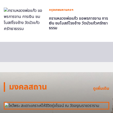
กรุงเทพมหานครฯ
กราบหลวงพ่อแก้ว ขอพรการงาน การ
เงิน ชมโบสถ์โรงช้าง วัดบัวแก้วศรัทธา
ธรรม
มงคลสถาน
ดูเพิ่มเติม