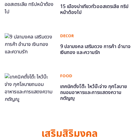
15 เมืองน่าเที่ยวทั่วออสเตรเลีย ทริป
หน้าต้องไป
DECOR
9 ปลามงคล เสริมดวง การค้า อำนาจ
เงินทอง และความรัก
FOOD
เทคนิคตั้งโต๊ะ ไหว้บ๊ะจ่าง กุศโลบาย
ถนอมอาหารและการแสดงความ
กตัญญู
เสริมสิริมงคล