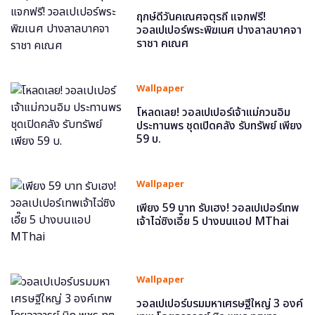
ฤกษ์ดีวันคเณศจตุรถี แจกฟรี!
วอลเปเปอร์พระพิฆเนศ ปางลาลบาคจา
ราชา คเณศ
Wallpaper
โหลดเลย! วอลเปเปอร์เจ้าแม่กวนอิม
ประทานพร ชุดเปิดคลัง รับทรัพย์ เพียง
59 บ.
Wallpaper
เพียง 59 บาท รับเฮง! วอลเปเปอร์เทพ
เจ้าไฉ่ซิงเอี๊ย 5 ปางบนแอป MThai
Wallpaper
วอลเปเปอร์บรมมหาเศรษฐีใหญ่ 3 องค์