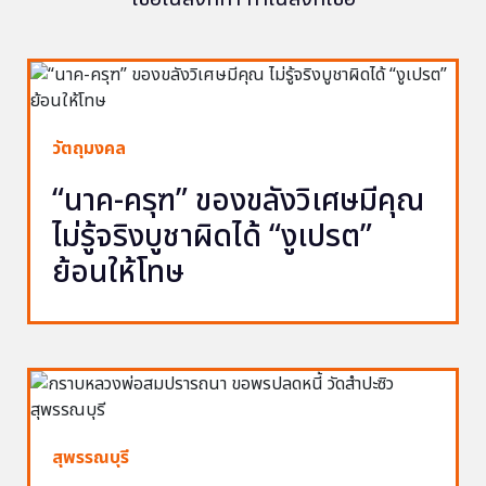
วัตถุมงคล
“นาค-ครุฑ” ของขลังวิเศษมีคุณ
ไม่รู้จริงบูชาผิดได้ “งูเปรต”
ย้อนให้โทษ
สุพรรณบุรี