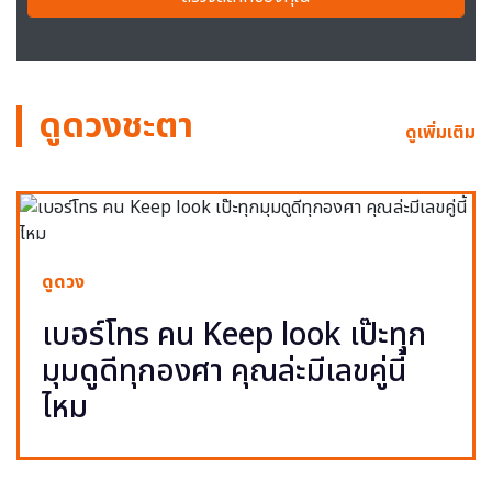
ดูดวงชะตา
ดูเพิ่มเติม
ดูดวง
เบอร์โทร คน Keep look เป๊ะทุก
มุมดูดีทุกองศา คุณล่ะมีเลขคู่นี้
ไหม