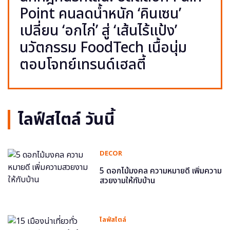
Point คนลดน้ำหนัก ‘คินเซน’
เปลี่ยน ‘อกไก่’ สู่ ‘เส้นไร้แป้ง’
นวัตกรรม FoodTech เนื้อนุ่ม
ตอบโจทย์เทรนด์เฮลตี้
ไลฟ์สไตล์ วันนี้
DECOR
5 ดอกไม้มงคล ความหมายดี เพิ่มความ
สวยงามให้กับบ้าน
ไลฟ์สไตล์