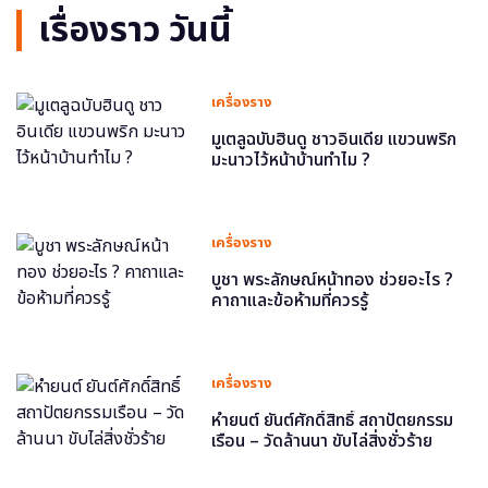
เรื่องราว วันนี้
เครื่องราง
มูเตลูฉบับฮินดู ชาวอินเดีย แขวนพริก
มะนาวไว้หน้าบ้านทำไม ?
เครื่องราง
บูชา พระลักษณ์หน้าทอง ช่วยอะไร ?
คาถาและข้อห้ามที่ควรรู้
เครื่องราง
หำยนต์ ยันต์ศักดิ์สิทธิ์ สถาปัตยกรรม
เรือน – วัดล้านนา ขับไล่สิ่งชั่วร้าย