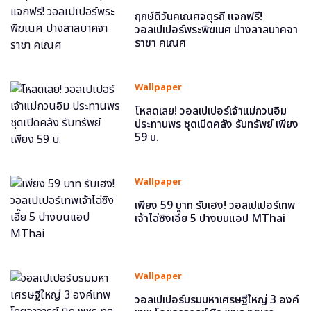
ฤกษ์ดีวันคเณศจตุรถี แจกฟรี!
วอลเปเปอร์พระพิฆเนศ ปางลาลบาคจา
ราชา คเณศ
Wallpaper
โหลดเลย! วอลเปเปอร์เจ้าแม่กวนอิม
ประทานพร ชุดเปิดคลัง รับทรัพย์ เพียง
59 บ.
Wallpaper
เพียง 59 บาท รับเฮง! วอลเปเปอร์เทพ
เจ้าไฉ่ซิงเอี๊ย 5 ปางบนแอป MThai
Wallpaper
วอลเปเปอร์บรมมหาเศรษฐีใหญ่ 3 องค์