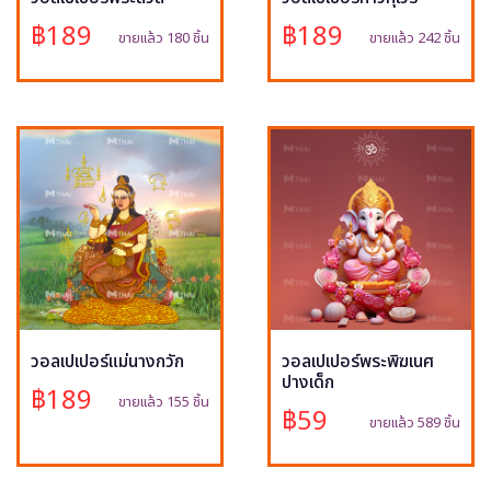
฿189
฿189
ขายแล้ว 180 ชิ้น
ขายแล้ว 242 ชิ้น
วอลเปเปอร์แม่นางกวัก
วอลเปเปอร์พระพิฆเนศ
ปางเด็ก
฿189
ขายแล้ว 155 ชิ้น
฿59
ขายแล้ว 589 ชิ้น