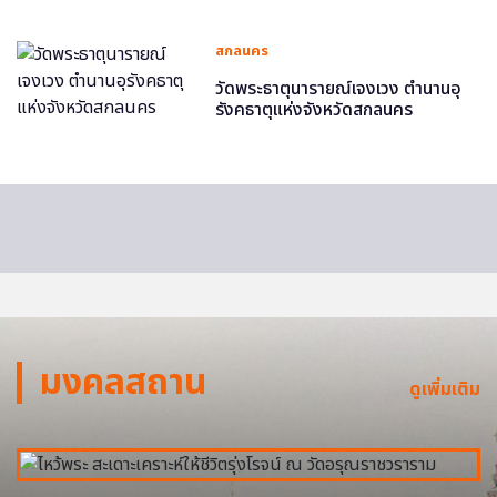
สกลนคร
วัดพระธาตุนารายณ์เจงเวง ตำนานอุ
รังคธาตุแห่งจังหวัดสกลนคร
มงคลสถาน
ดูเพิ่มเติม