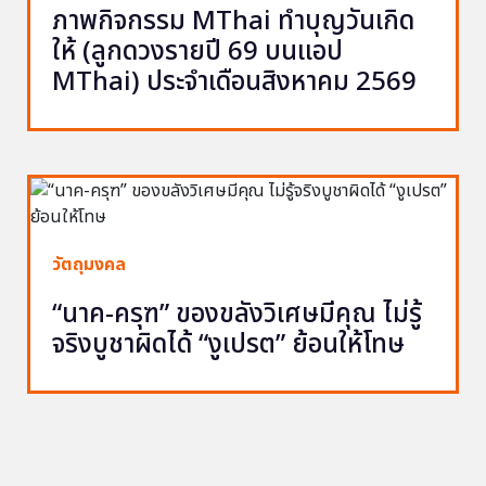
ภาพกิจกรรม MThai ทำบุญวันเกิด
ให้ (ลูกดวงรายปี 69 บนแอป
MThai) ประจำเดือนสิงหาคม 2569
วัตถุมงคล
“นาค-ครุฑ” ของขลังวิเศษมีคุณ ไม่รู้
จริงบูชาผิดได้ “งูเปรต” ย้อนให้โทษ