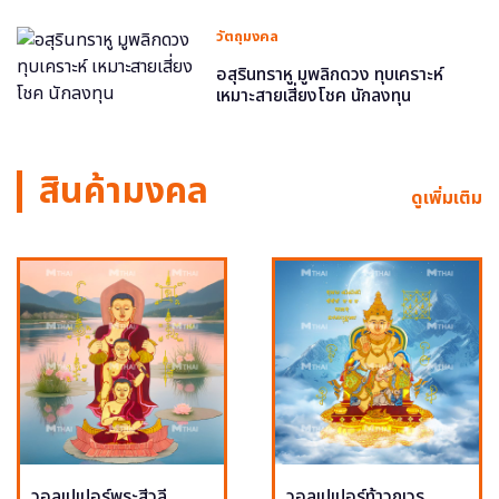
วัตถุมงคล
อสุรินทราหู มูพลิกดวง ทุบเคราะห์
เหมาะสายเสี่ยงโชค นักลงทุน
สินค้ามงคล
ดูเพิ่มเติม
วอลเปเปอร์พระสีวลี
วอลเปเปอร์ท้าวกุเวร