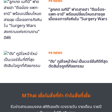
PR NEWS
“ลูกเกด เมทินี” ฟาดสายฮา “ดีเจอ๋อง-
แพท-ซานิ” พร้อมเปลี่ยนโหมดสายลุย
เมื่อเจอภารกิจหินใน “Surgery Wars
สงครามแห่งความงาม” อีพี6
PR NEWS
“ดัง” ภูมิใจหน้าใหม่ เป็นเวอร์ชั่นที่ดีที่สุด
ตัดสินใจถูกที่ศัลยกรรม
MThai เชื่อในสิ่งที่ทำ ทำในสิ่งที่เชื่อ
รับข่าวสารเลขมงคล สถิติเลขดัง ดวงรายวัน รายเดือน รายปี