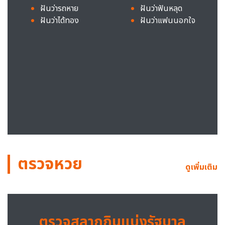
ฝันว่ารถหาย
ฝันว่าฟันหลุด
ฝันว่าได้ทอง
ฝันว่าแฟนนอกใจ
ตรวจหวย
ดูเพิ่มเติม
ตรวจสลากกินแบ่งรัฐบาล