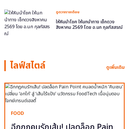
ดูดวงรายเดือน
ให้หินนำโชค ให้นกนำทาง เช็กดวง
สิงหาคม 2569 โดย อ.นก กุลภัสสรณ์
ไลฟ์สไตล์
ดูเพิ่มเติม
FOOD
ฉีกกฎคนรักเส้น! ปลดล็อก Pain