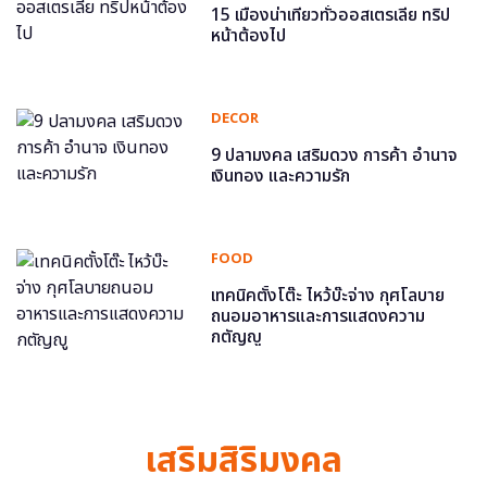
15 เมืองน่าเที่ยวทั่วออสเตรเลีย ทริป
หน้าต้องไป
DECOR
9 ปลามงคล เสริมดวง การค้า อำนาจ
เงินทอง และความรัก
FOOD
เทคนิคตั้งโต๊ะ ไหว้บ๊ะจ่าง กุศโลบาย
ถนอมอาหารและการแสดงความ
กตัญญู
เสริมสิริมงคล