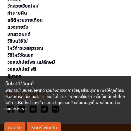
วัดสวยเชียงใหม่
ทำนายฝัน
สถิติหวยรายเดือน
ดวงรายวัน
บทสวดมนต์
วิธีบนไอ้ไข่
ไหว้ท้าวเวสสุวรรณ
วิธีไหว้วัดแขก
วอลเปเปอร์พระแม่ลักษมี
วอลเปเปอร์ ฟรี
สีมงคล
เว็บไซต์นี้ใช้คุกกี้
เพื่อการนำเสนอเนื้อหาที่ดี รวมถึงการจัดการข้อมูลส่วนบุคคล เพื่อให้คุณได้รับ
FOLLOW US
ประสบการณ์ที่ดีบนบริการของเว็บไซต์เรา หากคุณใช้บริการเว็บไซต์นี้ต่อไปโดย
ไม่มีการปรับตั้งค่าใดๆนั้น แสดงว่าคุณยอมรับนโยบายคุกกี้และนโยบายส่วน
บุคคลของเรา
ยอมรับ
เรียนรู้เพิ่มเติม