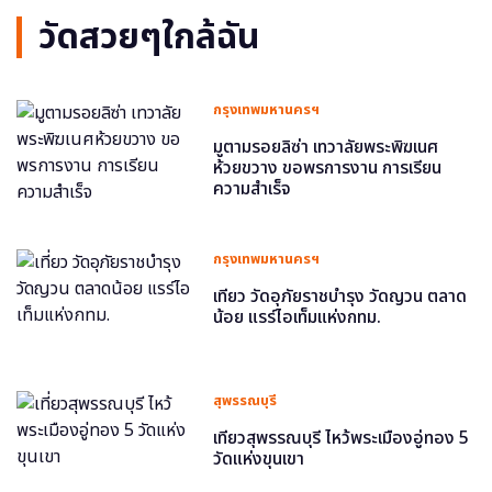
วัดสวยๆใกล้ฉัน
กรุงเทพมหานครฯ
มูตามรอยลิซ่า เทวาลัยพระพิฆเนศ
ห้วยขวาง ขอพรการงาน การเรียน
ความสำเร็จ
กรุงเทพมหานครฯ
เที่ยว วัดอุภัยราชบำรุง วัดญวน ตลาด
น้อย แรร์ไอเท็มแห่งกทม.
สุพรรณบุรี
เที่ยวสุพรรณบุรี ไหว้พระเมืองอู่ทอง 5
วัดแห่งขุนเขา