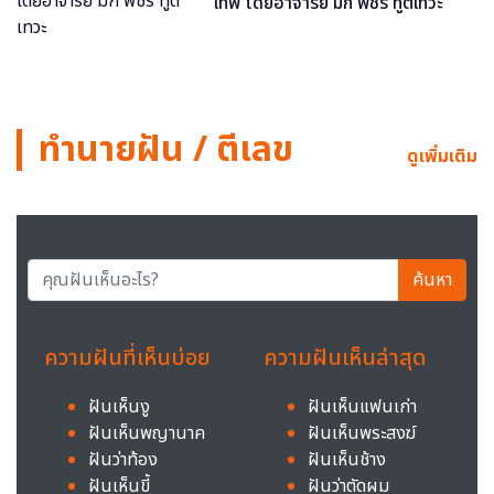
เทพ โดยอาจารย์ มิก พชร ทูตเทวะ
ทำนายฝัน / ตีเลข
ดูเพิ่มเติม
ค้นหา
ความฝันที่เห็นบ่อย
ความฝันเห็นล่าสุด
ฝันเห็นงู
ฝันเห็นแฟนเก่า
ฝันเห็นพญานาค
ฝันเห็นพระสงฆ์
ฝันว่าท้อง
ฝันเห็นช้าง
ฝันเห็นขี้
ฝันว่าตัดผม