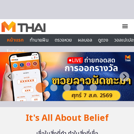
Skip to content
menu
หน้าแรก
ทำนายฝัน
ตรวจหวย
ผลบอล
ดูดวง
วอลเปเปอร
ไลฟ์สไตล์
It's All About Belief
เชื่อในสิ่งที่ทำ ทำในสิ่งที่เชื่อ