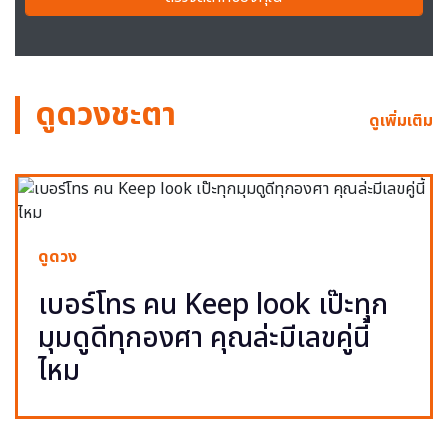
ดูดวงชะตา
ดูเพิ่มเติม
ดูดวง
เบอร์โทร คน Keep look เป๊ะทุก
มุมดูดีทุกองศา คุณล่ะมีเลขคู่นี้
ไหม