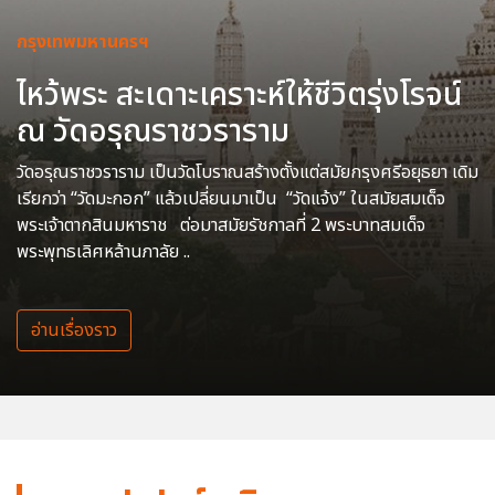
กรุงเทพมหานครฯ
ไหว้พระ สะเดาะเคราะห์ให้ชีวิตรุ่งโรจน์
ณ วัดอรุณราชวราราม
วัดอรุณราชวราราม เป็นวัดโบราณสร้างตั้งแต่สมัยกรุงศรีอยุธยา เดิม
เรียกว่า “วัดมะกอก” แล้วเปลี่ยนมาเป็น “วัดแจ้ง” ในสมัยสมเด็จ
พระเจ้าตากสินมหาราช ต่อมาสมัยรัชกาลที่ 2 พระบาทสมเด็จ
พระพุทธเลิศหล้านภาลัย ..
อ่านเรื่องราว