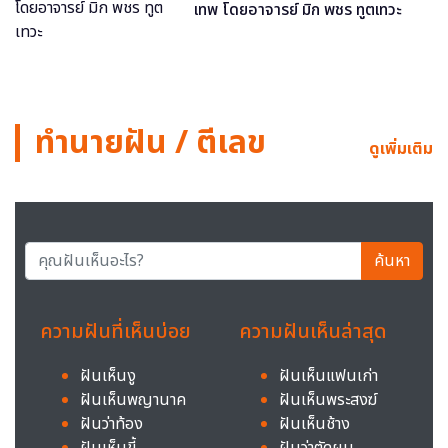
เทพ โดยอาจารย์ มิก พชร ทูตเทวะ
ทำนายฝัน / ตีเลข
ดูเพิ่มเติม
ค้นหา
ความฝันที่เห็นบ่อย
ความฝันเห็นล่าสุด
ฝันเห็นงู
ฝันเห็นแฟนเก่า
ฝันเห็นพญานาค
ฝันเห็นพระสงฆ์
ฝันว่าท้อง
ฝันเห็นช้าง
ฝันเห็นขี้
ฝันว่าตัดผม