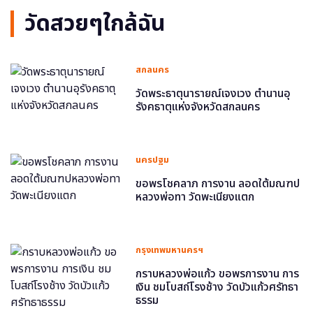
วัดสวยๆใกล้ฉัน
สกลนคร
วัดพระธาตุนารายณ์เจงเวง ตำนานอุ
รังคธาตุแห่งจังหวัดสกลนคร
นครปฐม
ขอพรโชคลาภ การงาน ลอดใต้มณฑป
หลวงพ่อทา วัดพะเนียงแตก
กรุงเทพมหานครฯ
กราบหลวงพ่อแก้ว ขอพรการงาน การ
เงิน ชมโบสถ์โรงช้าง วัดบัวแก้วศรัทธา
ธรรม