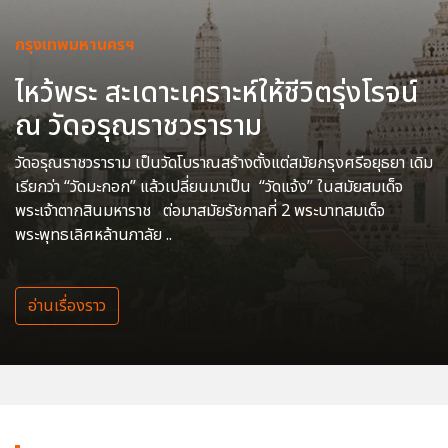
กรุงเทพมหานครฯ
ไหว้พระ สะเดาะเคราะห์ให้ชีวิตรุ่งโรจน์
ณ วัดอรุณราชวราราม
วัดอรุณราชวราราม เป็นวัดโบราณสร้างตั้งแต่สมัยกรุงศรีอยุธยา เดิม
เรียกว่า “วัดมะกอก” แล้วเปลี่ยนมาเป็น “วัดแจ้ง” ในสมัยสมเด็จ
พระเจ้าตากสินมหาราช ต่อมาสมัยรัชกาลที่ 2 พระบาทสมเด็จ
พระพุทธเลิศหล้านภาลัย ..
อ่านเรื่องราว