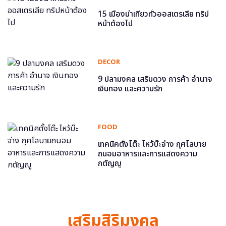
15 เมืองน่าเที่ยวทั่วออสเตรเลีย ทริป
หน้าต้องไป
DECOR
9 ปลามงคล เสริมดวง การค้า อำนาจ
เงินทอง และความรัก
FOOD
เทคนิคตั้งโต๊ะ ไหว้บ๊ะจ่าง กุศโลบาย
ถนอมอาหารและการแสดงความ
กตัญญู
เสริมสิริมงคล