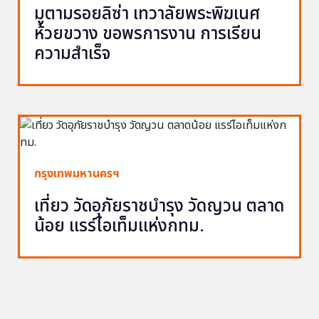
มูตามรอยลิซ่า เทวาลัยพระพิฆเนศ
ห้วยขวาง ขอพรการงาน การเรียน
ความสำเร็จ
กรุงเทพมหานครฯ
เที่ยว วัดอุภัยราชบำรุง วัดญวน ตลาด
น้อย แรร์ไอเท็มแห่งกทม.