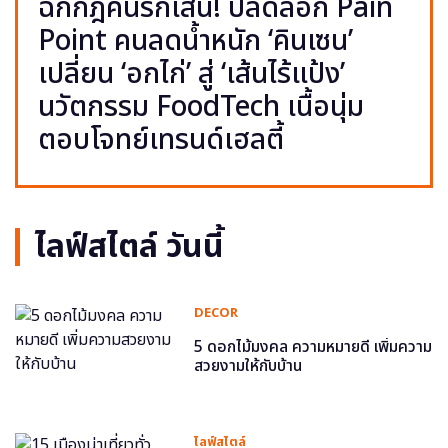
ฉีกกฎคนรักเส้น! ปลดล็อก Pain
Point คนลดน้ำหนัก ‘คินเซน’
เปลี่ยน ‘อกไก่’ สู่ ‘เส้นไร้แป้ง’
นวัตกรรม FoodTech เนื้อนุ่ม
ตอบโจทย์เทรนด์เฮลตี้
ไลฟ์สไตล์ วันนี้
DECOR
5 ดอกไม้มงคล ความหมายดี เพิ่มความ
สวยงามให้กับบ้าน
ไลฟ์สไตล์