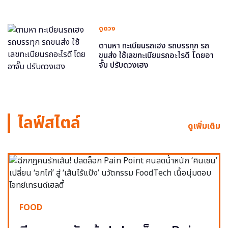
ดูดวง
ตามหา ทะเบียนรถเฮง รถบรรทุก รถ
ขนส่ง ใช้เลขทะเบียนรถอะไรดี โดยอา
จั๊บ ปรับดวงเฮง
ไลฟ์สไตล์
ดูเพิ่มเติม
FOOD