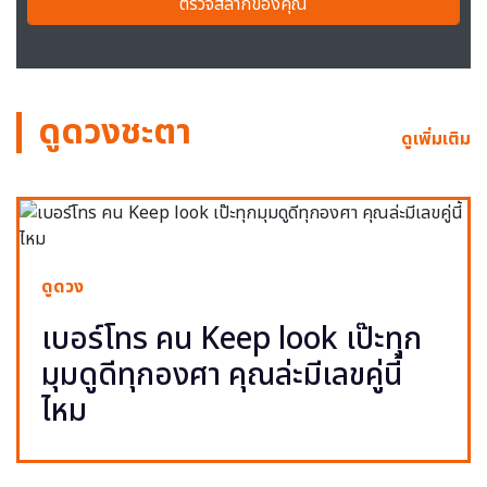
ตรวจสลากของคุณ
ดูดวงชะตา
ดูเพิ่มเติม
ดูดวง
เบอร์โทร คน Keep look เป๊ะทุก
มุมดูดีทุกองศา คุณล่ะมีเลขคู่นี้
ไหม