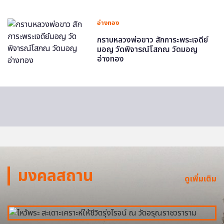
อ่างทอง
กราบหลวงพ่อขาว สักการะพระเจดีย์
มอญ วัดพิจารณ์โสภณ วัดมอญ
อ่างทอง
มงคลสถาน
ดูเพิ่มเติม