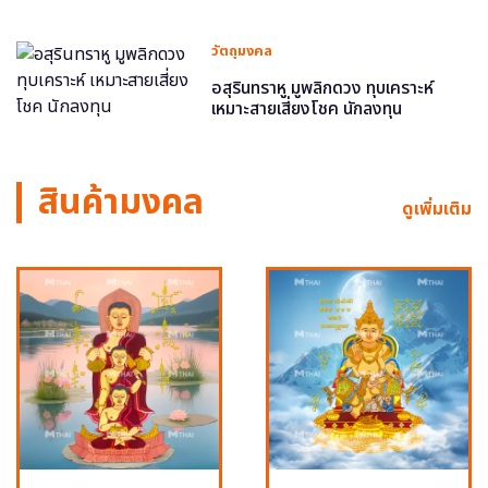
วัตถุมงคล
อสุรินทราหู มูพลิกดวง ทุบเคราะห์
เหมาะสายเสี่ยงโชค นักลงทุน
สินค้ามงคล
ดูเพิ่มเติม