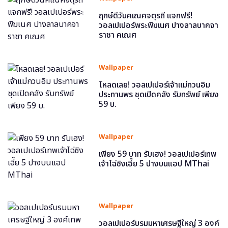
ฤกษ์ดีวันคเณศจตุรถี แจกฟรี!
วอลเปเปอร์พระพิฆเนศ ปางลาลบาคจา
ราชา คเณศ
Wallpaper
โหลดเลย! วอลเปเปอร์เจ้าแม่กวนอิม
ประทานพร ชุดเปิดคลัง รับทรัพย์ เพียง
59 บ.
Wallpaper
เพียง 59 บาท รับเฮง! วอลเปเปอร์เทพ
เจ้าไฉ่ซิงเอี๊ย 5 ปางบนแอป MThai
Wallpaper
วอลเปเปอร์บรมมหาเศรษฐีใหญ่ 3 องค์