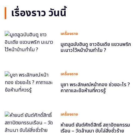
เรื่องราว วันนี้
เครื่องราง
มูเตลูฉบับฮินดู ชาวอินเดีย แขวนพริก
มะนาวไว้หน้าบ้านทำไม ?
เครื่องราง
บูชา พระลักษณ์หน้าทอง ช่วยอะไร ?
คาถาและข้อห้ามที่ควรรู้
เครื่องราง
หำยนต์ ยันต์ศักดิ์สิทธิ์ สถาปัตยกรรม
เรือน – วัดล้านนา ขับไล่สิ่งชั่วร้าย