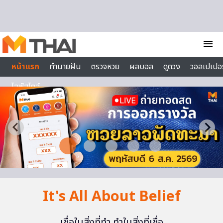
Skip to content
menu
หน้าแรก
ทำนายฝัน
ตรวจหวย
ผลบอล
ดูดวง
วอลเปเปอร
ไลฟ์สไตล์
It's All About Belief
เชื่อในสิ่งที่ทำ ทำในสิ่งที่เชื่อ