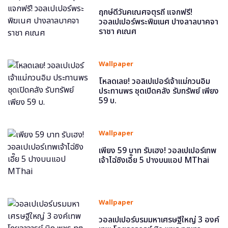
ฤกษ์ดีวันคเณศจตุรถี แจกฟรี!
วอลเปเปอร์พระพิฆเนศ ปางลาลบาคจา
ราชา คเณศ
Wallpaper
โหลดเลย! วอลเปเปอร์เจ้าแม่กวนอิม
ประทานพร ชุดเปิดคลัง รับทรัพย์ เพียง
59 บ.
Wallpaper
เพียง 59 บาท รับเฮง! วอลเปเปอร์เทพ
เจ้าไฉ่ซิงเอี๊ย 5 ปางบนแอป MThai
Wallpaper
วอลเปเปอร์บรมมหาเศรษฐีใหญ่ 3 องค์