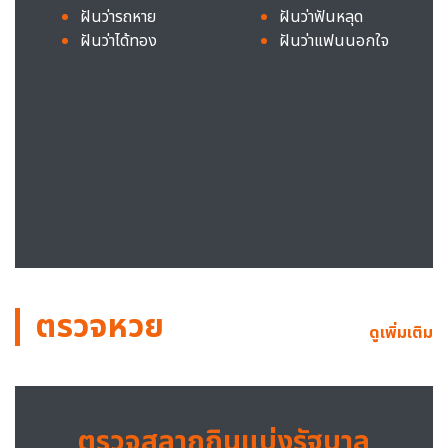
ฝันว่ารถหาย
ฝันว่าฟันหลุด
ฝันว่าได้ทอง
ฝันว่าแฟนนอกใจ
ตรวจหวย
ดูเพิ่มเติม
ตรวจสลากกินแบ่งรัฐบาล