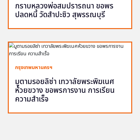
กราบหลวงพ่อสมปรารถนา ขอพร
ปลดหนี้ วัดสำปะซิว สุพรรณบุรี
กรุงเทพมหานครฯ
มูตามรอยลิซ่า เทวาลัยพระพิฆเนศ
ห้วยขวาง ขอพรการงาน การเรียน
ความสำเร็จ