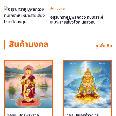
วัตถุมงคล
อสุรินทราหู มูพลิกดวง ทุบเคราะห์
เหมาะสายเสี่ยงโชค นักลงทุน
สินค้ามงคล
ดูเพิ่มเติม
วอลเปเปอร์พระสีวลี
วอลเปเปอร์ท้าวกุเวร