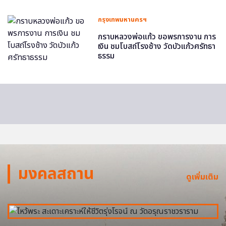
กรุงเทพมหานครฯ
กราบหลวงพ่อแก้ว ขอพรการงาน การ
เงิน ชมโบสถ์โรงช้าง วัดบัวแก้วศรัทธา
ธรรม
มงคลสถาน
ดูเพิ่มเติม