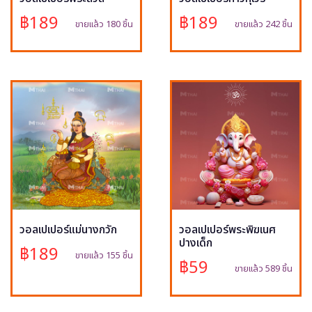
฿189
฿189
ขายแล้ว 180 ชิ้น
ขายแล้ว 242 ชิ้น
วอลเปเปอร์แม่นางกวัก
วอลเปเปอร์พระพิฆเนศ
ปางเด็ก
฿189
ขายแล้ว 155 ชิ้น
฿59
ขายแล้ว 589 ชิ้น