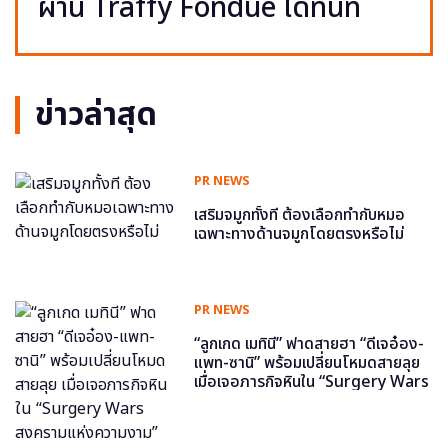
ผ่าน Traffy Fondue ได้ทันที
ข่าวล่าสุด
PR NEWS
เสริมจมูกทั้งที ต้องเลือกทำกับหมอ
เฉพาะทางด้านจมูกโดยตรงหรือไม่
PR NEWS
“ลูกเกด เมทินี” ฟาดสายฮา “ดีเจอ๋อง-
แพท-ซานิ” พร้อมเปลี่ยนโหมดสายลุย
เมื่อเจอภารกิจหินใน “Surgery Wars
สงครามแห่งความงาม” อีพี6