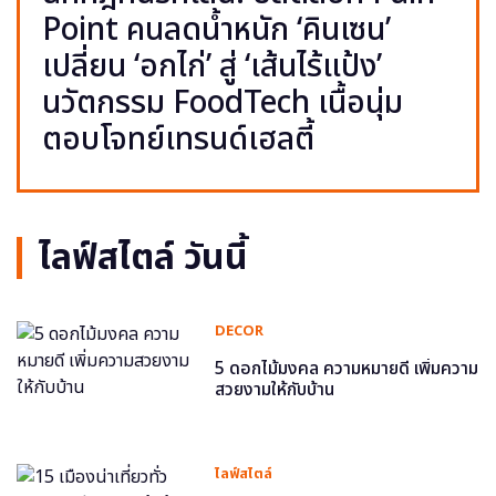
Point คนลดน้ำหนัก ‘คินเซน’
เปลี่ยน ‘อกไก่’ สู่ ‘เส้นไร้แป้ง’
นวัตกรรม FoodTech เนื้อนุ่ม
ตอบโจทย์เทรนด์เฮลตี้
ไลฟ์สไตล์ วันนี้
DECOR
5 ดอกไม้มงคล ความหมายดี เพิ่มความ
สวยงามให้กับบ้าน
ไลฟ์สไตล์