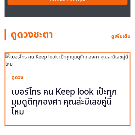
ดูดวงชะตา
ดูเพิ่มเติม
ดูดวง
เบอร์โทร คน Keep look เป๊ะทุก
มุมดูดีทุกองศา คุณล่ะมีเลขคู่นี้
ไหม