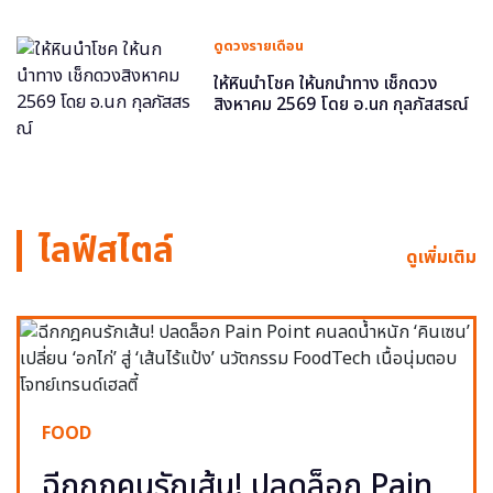
ดูดวงรายเดือน
ให้หินนำโชค ให้นกนำทาง เช็กดวง
สิงหาคม 2569 โดย อ.นก กุลภัสสรณ์
ไลฟ์สไตล์
ดูเพิ่มเติม
FOOD
ฉีกกฎคนรักเส้น! ปลดล็อก Pain