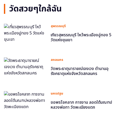
วัดสวยๆใกล้ฉัน
สุพรรณบุรี
เที่ยวสุพรรณบุรี ไหว้พระเมืองอู่ทอง 5
วัดแห่งขุนเขา
สกลนคร
วัดพระธาตุนารายณ์เจงเวง ตำนานอุ
รังคธาตุแห่งจังหวัดสกลนคร
นครปฐม
ขอพรโชคลาภ การงาน ลอดใต้มณฑป
หลวงพ่อทา วัดพะเนียงแตก