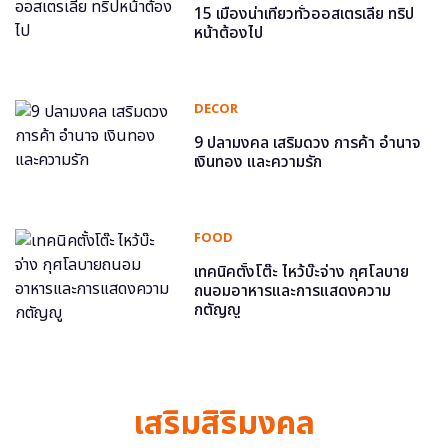
15 เมืองน่าเที่ยวทั่วออสเตรเลีย ทริป
หน้าต้องไป
DECOR
9 ปลามงคล เสริมดวง การค้า อำนาจ
เงินทอง และความรัก
FOOD
เทคนิคตั้งโต๊ะ ไหว้บ๊ะจ่าง กุศโลบาย
ถนอมอาหารและการแสดงความ
กตัญญู
เสริมสิริมงคล