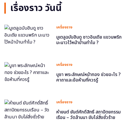
เรื่องราว วันนี้
เครื่องราง
มูเตลูฉบับฮินดู ชาวอินเดีย แขวนพริก
มะนาวไว้หน้าบ้านทำไม ?
เครื่องราง
บูชา พระลักษณ์หน้าทอง ช่วยอะไร ?
คาถาและข้อห้ามที่ควรรู้
เครื่องราง
หำยนต์ ยันต์ศักดิ์สิทธิ์ สถาปัตยกรรม
เรือน – วัดล้านนา ขับไล่สิ่งชั่วร้าย