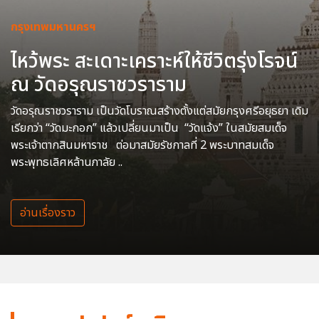
กรุงเทพมหานครฯ
ไหว้พระ สะเดาะเคราะห์ให้ชีวิตรุ่งโรจน์
ณ วัดอรุณราชวราราม
วัดอรุณราชวราราม เป็นวัดโบราณสร้างตั้งแต่สมัยกรุงศรีอยุธยา เดิม
เรียกว่า “วัดมะกอก” แล้วเปลี่ยนมาเป็น “วัดแจ้ง” ในสมัยสมเด็จ
พระเจ้าตากสินมหาราช ต่อมาสมัยรัชกาลที่ 2 พระบาทสมเด็จ
พระพุทธเลิศหล้านภาลัย ..
อ่านเรื่องราว