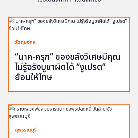
วัตถุมงคล
“นาค-ครุฑ” ของขลังวิเศษมีคุณ
ไม่รู้จริงบูชาผิดได้ “งูเปรต”
ย้อนให้โทษ
สุพรรณบุรี