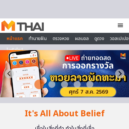
Skip to content
menu
หน้าแรก
ทำนายฝัน
ตรวจหวย
ผลบอล
ดูดวง
วอลเปเปอร
ไลฟ์สไตล์
It's All About Belief
เชื่อในสิ่งที่ทำ ทำในสิ่งที่เชื่อ