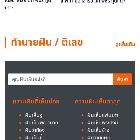
เทพ โดยอาจารย์ มิก พชร ทูตเทวะ
ทำนายฝัน / ตีเลข
ดูเพิ่มเติม
ค้นหา
ความฝันที่เห็นบ่อย
ความฝันเห็นล่าสุด
ฝันเห็นงู
ฝันเห็นแฟนเก่า
ฝันเห็นพญานาค
ฝันเห็นพระสงฆ์
ฝันว่าท้อง
ฝันเห็นช้าง
ฝันเห็นขี้
ฝันว่าตัดผม