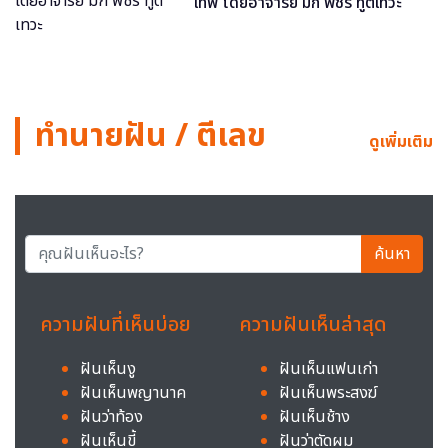
เทพ โดยอาจารย์ มิก พชร ทูตเทวะ
ทำนายฝัน / ตีเลข
ดูเพิ่มเติม
ค้นหา
ความฝันที่เห็นบ่อย
ความฝันเห็นล่าสุด
ฝันเห็นงู
ฝันเห็นแฟนเก่า
ฝันเห็นพญานาค
ฝันเห็นพระสงฆ์
ฝันว่าท้อง
ฝันเห็นช้าง
ฝันเห็นขี้
ฝันว่าตัดผม