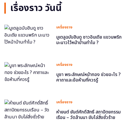
เรื่องราว วันนี้
เครื่องราง
มูเตลูฉบับฮินดู ชาวอินเดีย แขวนพริก
มะนาวไว้หน้าบ้านทำไม ?
เครื่องราง
บูชา พระลักษณ์หน้าทอง ช่วยอะไร ?
คาถาและข้อห้ามที่ควรรู้
เครื่องราง
หำยนต์ ยันต์ศักดิ์สิทธิ์ สถาปัตยกรรม
เรือน – วัดล้านนา ขับไล่สิ่งชั่วร้าย