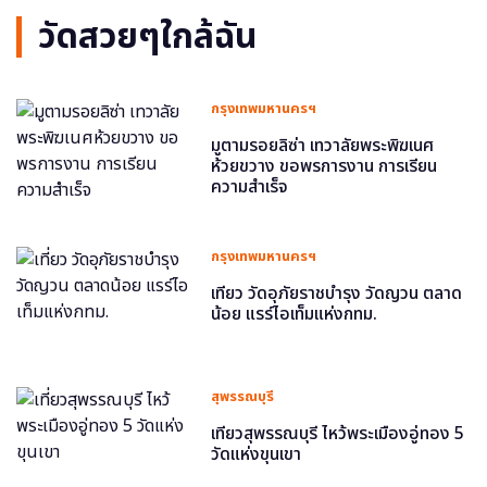
วัดสวยๆใกล้ฉัน
กรุงเทพมหานครฯ
มูตามรอยลิซ่า เทวาลัยพระพิฆเนศ
ห้วยขวาง ขอพรการงาน การเรียน
ความสำเร็จ
กรุงเทพมหานครฯ
เที่ยว วัดอุภัยราชบำรุง วัดญวน ตลาด
น้อย แรร์ไอเท็มแห่งกทม.
สุพรรณบุรี
เที่ยวสุพรรณบุรี ไหว้พระเมืองอู่ทอง 5
วัดแห่งขุนเขา