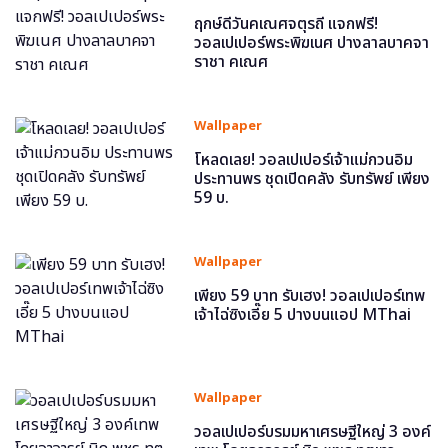
ฤกษ์ดีวันคเณศจตุรถี แจกฟรี!
วอลเปเปอร์พระพิฆเนศ ปางลาลบาคจา
ราชา คเณศ
Wallpaper
โหลดเลย! วอลเปเปอร์เจ้าแม่กวนอิม
ประทานพร ชุดเปิดคลัง รับทรัพย์ เพียง
59 บ.
Wallpaper
เพียง 59 บาท รับเฮง! วอลเปเปอร์เทพ
เจ้าไฉ่ซิงเอี๊ย 5 ปางบนแอป MThai
Wallpaper
วอลเปเปอร์บรมมหาเศรษฐีใหญ่ 3 องค์