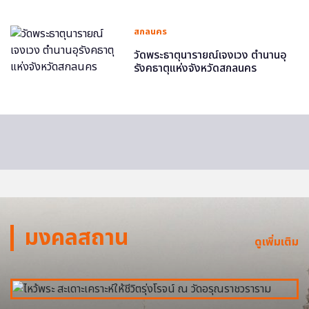
สกลนคร
วัดพระธาตุนารายณ์เจงเวง ตำนานอุ
รังคธาตุแห่งจังหวัดสกลนคร
มงคลสถาน
ดูเพิ่มเติม