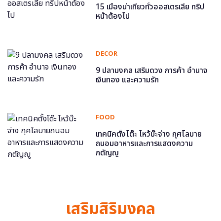
15 เมืองน่าเที่ยวทั่วออสเตรเลีย ทริป
หน้าต้องไป
DECOR
9 ปลามงคล เสริมดวง การค้า อำนาจ
เงินทอง และความรัก
FOOD
เทคนิคตั้งโต๊ะ ไหว้บ๊ะจ่าง กุศโลบาย
ถนอมอาหารและการแสดงความ
กตัญญู
เสริมสิริมงคล