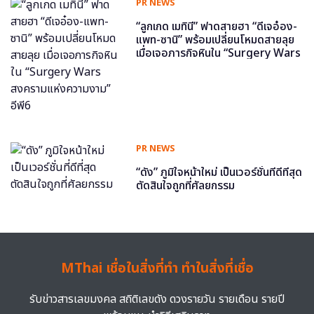
PR NEWS
“ลูกเกด เมทินี” ฟาดสายฮา “ดีเจอ๋อง-
แพท-ซานิ” พร้อมเปลี่ยนโหมดสายลุย
เมื่อเจอภารกิจหินใน “Surgery Wars
สงครามแห่งความงาม” อีพี6
PR NEWS
“ดัง” ภูมิใจหน้าใหม่ เป็นเวอร์ชั่นที่ดีที่สุด
ตัดสินใจถูกที่ศัลยกรรม
MThai เชื่อในสิ่งที่ทำ ทำในสิ่งที่เชื่อ
รับข่าวสารเลขมงคล สถิติเลขดัง ดวงรายวัน รายเดือน รายปี