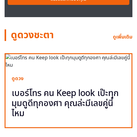
ดูดวงชะตา
ดูเพิ่มเติม
ดูดวง
เบอร์โทร คน Keep look เป๊ะทุก
มุมดูดีทุกองศา คุณล่ะมีเลขคู่นี้
ไหม