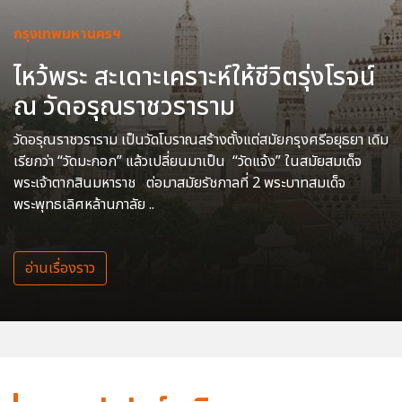
กรุงเทพมหานครฯ
ไหว้พระ สะเดาะเคราะห์ให้ชีวิตรุ่งโรจน์
ณ วัดอรุณราชวราราม
วัดอรุณราชวราราม เป็นวัดโบราณสร้างตั้งแต่สมัยกรุงศรีอยุธยา เดิม
เรียกว่า “วัดมะกอก” แล้วเปลี่ยนมาเป็น “วัดแจ้ง” ในสมัยสมเด็จ
พระเจ้าตากสินมหาราช ต่อมาสมัยรัชกาลที่ 2 พระบาทสมเด็จ
พระพุทธเลิศหล้านภาลัย ..
อ่านเรื่องราว