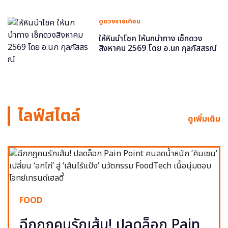
ดูดวงรายเดือน
ให้หินนำโชค ให้นกนำทาง เช็กดวง
สิงหาคม 2569 โดย อ.นก กุลภัสสรณ์
ไลฟ์สไตล์
ดูเพิ่มเติม
FOOD
ฉีกกฎคนรักเส้น! ปลดล็อก Pain