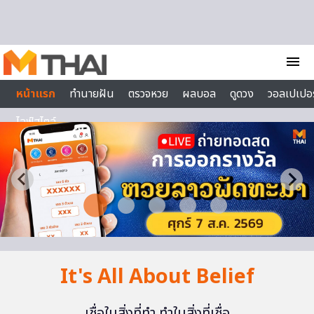
Skip to content
menu
หน้าแรก
ทำนายฝัน
ตรวจหวย
ผลบอล
ดูดวง
วอลเปเปอร
ไลฟ์สไตล์
It's All About Belief
เชื่อในสิ่งที่ทำ ทำในสิ่งที่เชื่อ