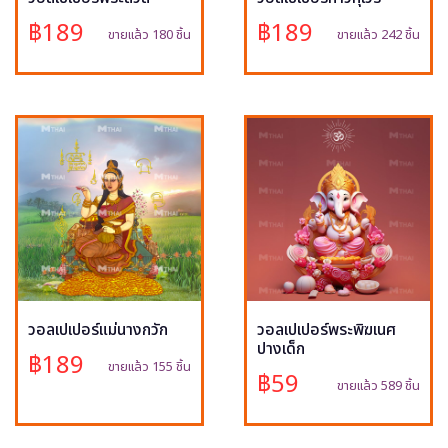
฿189
฿189
ขายแล้ว 180 ชิ้น
ขายแล้ว 242 ชิ้น
วอลเปเปอร์แม่นางกวัก
วอลเปเปอร์พระพิฆเนศ
ปางเด็ก
฿189
ขายแล้ว 155 ชิ้น
฿59
ขายแล้ว 589 ชิ้น