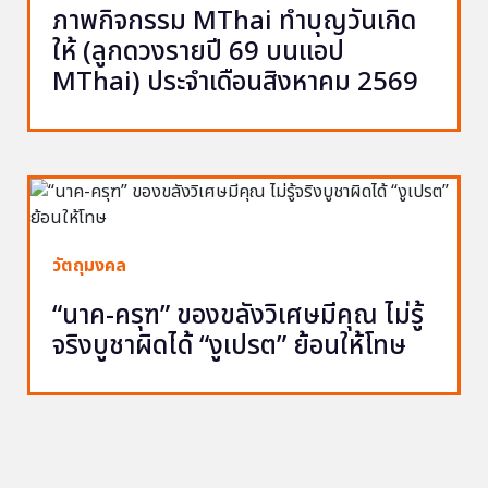
ภาพกิจกรรม MThai ทำบุญวันเกิด
ให้ (ลูกดวงรายปี 69 บนแอป
MThai) ประจำเดือนสิงหาคม 2569
วัตถุมงคล
“นาค-ครุฑ” ของขลังวิเศษมีคุณ ไม่รู้
จริงบูชาผิดได้ “งูเปรต” ย้อนให้โทษ