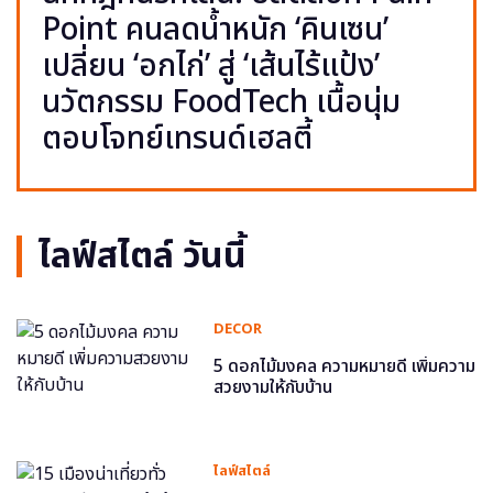
Point คนลดน้ำหนัก ‘คินเซน’
เปลี่ยน ‘อกไก่’ สู่ ‘เส้นไร้แป้ง’
นวัตกรรม FoodTech เนื้อนุ่ม
ตอบโจทย์เทรนด์เฮลตี้
ไลฟ์สไตล์ วันนี้
DECOR
5 ดอกไม้มงคล ความหมายดี เพิ่มความ
สวยงามให้กับบ้าน
ไลฟ์สไตล์