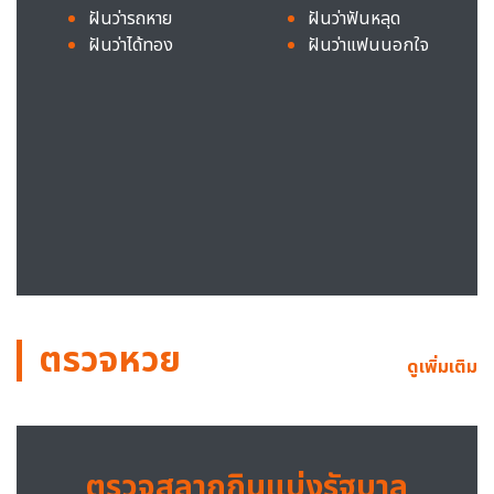
ฝันว่ารถหาย
ฝันว่าฟันหลุด
ฝันว่าได้ทอง
ฝันว่าแฟนนอกใจ
ตรวจหวย
ดูเพิ่มเติม
ตรวจสลากกินแบ่งรัฐบาล