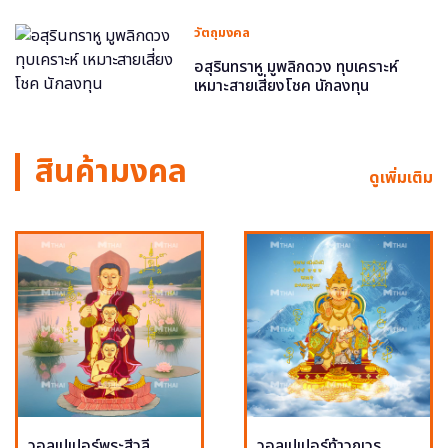
วัตถุมงคล
อสุรินทราหู มูพลิกดวง ทุบเคราะห์
เหมาะสายเสี่ยงโชค นักลงทุน
สินค้ามงคล
ดูเพิ่มเติม
วอลเปเปอร์พระสีวลี
วอลเปเปอร์ท้าวกุเวร