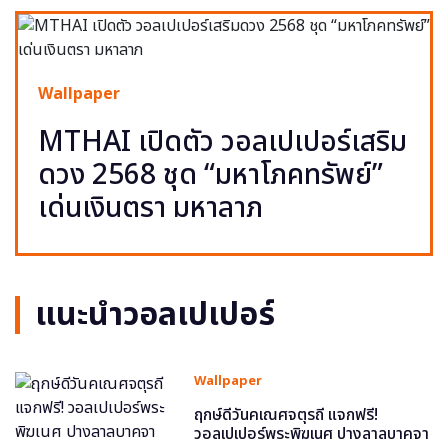
Wallpaper
MTHAI เปิดตัว วอลเปเปอร์เสริม
ดวง 2568 ชุด “มหาโภคทรัพย์”
เด่นเงินตรา มหาลาภ
แนะนำวอลเปเปอร์
Wallpaper
ฤกษ์ดีวันคเณศจตุรถี แจกฟรี!
วอลเปเปอร์พระพิฆเนศ ปางลาลบาคจา