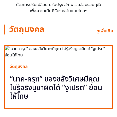
ด้วยการปรับเปลี่ยน ปรับปรุง สภาพแวดล้อมรอบๆตัว
เพื่อความเป็นศิริมงคลในแบบไทยๆ
วัตถุมงคล
ดูเพิ่มเติม
วัตถุมงคล
“นาค-ครุฑ” ของขลังวิเศษมีคุณ
ไม่รู้จริงบูชาผิดได้ “งูเปรต” ย้อน
ให้โทษ