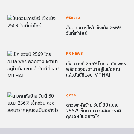
พิธีกรรม
ขั้นตอนการไหว้ เช็งเม้ง 2569
วันที่เท่าไหร่
PR NEWS
เช็ก ดวงปี 2569 โดย อ.มิก พชร
พลิกดวงชะตามาอยู่ในมือคุณ
แล้ววันนี้ที่แอป MTHAI
ดูดวง
ดาวพฤหัสย้าย วันนี้ 30 เม.ย.
2567! เช็กด่วน ดวงลัคนาราศี
คุณจะเป็นอย่างไร