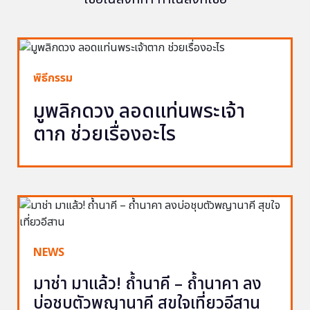
พิธีกรรม
มูพลิกดวง ลอดแท่นพระเจ้า
ตาก ช่วยเรื่องอะไร
NEWS
มาช่า มาแล้ว! ถ้ำนาคี – ถ้ำนาคา ลง
บ่อชุบตัวพญานาคี สุขใจเที่ยวอีสาน