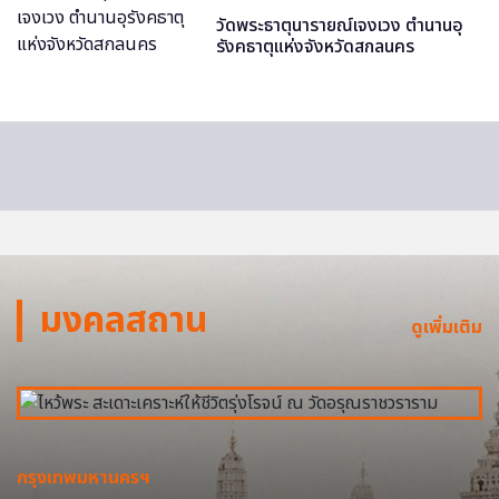
วัดพระธาตุนารายณ์เจงเวง ตำนานอุ
รังคธาตุแห่งจังหวัดสกลนคร
มงคลสถาน
ดูเพิ่มเติม
กรุงเทพมหานครฯ