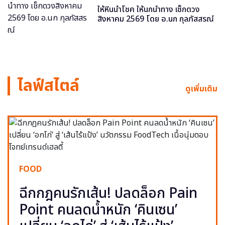
ให้หินนำโชค ให้นกนำทาง เช็กดวง
สิงหาคม 2569 โดย อ.นก กุลภัสสรณ์
ไลฟ์สไตล์
ดูเพิ่มเติม
FOOD
ฉีกกฎคนรักเส้น! ปลดล็อก Pain
Point คนลดน้ำหนัก ‘คินเซน’