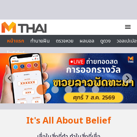
Skip to content
menu
หน้าแรก
ทำนายฝัน
ตรวจหวย
ผลบอล
ดูดวง
วอลเปเปอร
ไลฟ์สไตล์
It's All About Belief
เชื่อในสิ่งที่ทำ ทำในสิ่งที่เชื่อ