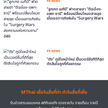
PR NEWS
“ลูกเกด เมทินี” ฟาดสายฮา “ดีเจอ๋อง-
แพท-ซานิ” พร้อมเปลี่ยนโหมดสายลุย
เมื่อเจอภารกิจหินใน “Surgery Wars
สงครามแห่งความงาม” อีพี6
PR NEWS
“ดัง” ภูมิใจหน้าใหม่ เป็นเวอร์ชั่นที่ดีที่สุด
ตัดสินใจถูกที่ศัลยกรรม
MThai เชื่อในสิ่งที่ทำ ทำในสิ่งที่เชื่อ
รับข่าวสารเลขมงคล สถิติเลขดัง ดวงรายวัน รายเดือน รายปี