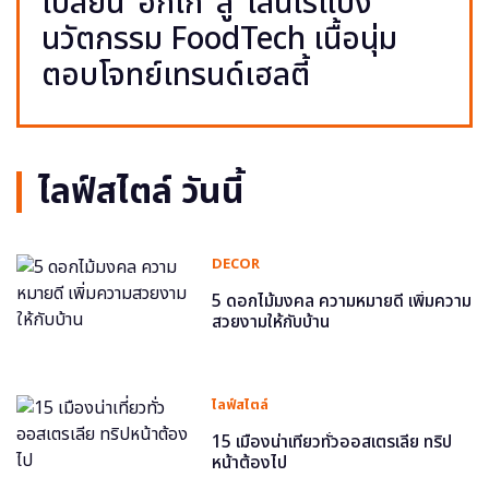
เปลี่ยน ‘อกไก่’ สู่ ‘เส้นไร้แป้ง’
นวัตกรรม FoodTech เนื้อนุ่ม
ตอบโจทย์เทรนด์เฮลตี้
ไลฟ์สไตล์ วันนี้
DECOR
5 ดอกไม้มงคล ความหมายดี เพิ่มความ
สวยงามให้กับบ้าน
ไลฟ์สไตล์
15 เมืองน่าเที่ยวทั่วออสเตรเลีย ทริป
หน้าต้องไป