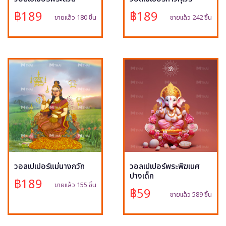
฿189
฿189
ขายแล้ว 180 ชิ้น
ขายแล้ว 242 ชิ้น
วอลเปเปอร์แม่นางกวัก
วอลเปเปอร์พระพิฆเนศ
ปางเด็ก
฿189
ขายแล้ว 155 ชิ้น
฿59
ขายแล้ว 589 ชิ้น