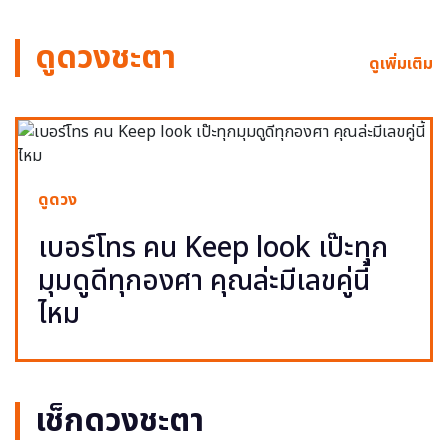
ดูดวงชะตา
ดูเพิ่มเติม
ดูดวง
เบอร์โทร คน Keep look เป๊ะทุก
มุมดูดีทุกองศา คุณล่ะมีเลขคู่นี้
ไหม
เช็กดวงชะตา