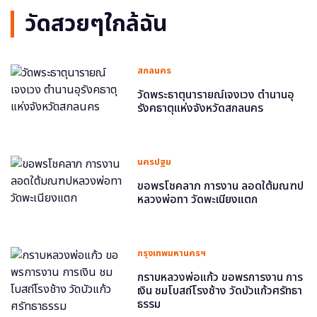
วัดสวยๆใกล้ฉัน
สกลนคร
วัดพระธาตุนารายณ์เจงเวง ตำนานอุ
รังคธาตุแห่งจังหวัดสกลนคร
นครปฐม
ขอพรโชคลาภ การงาน ลอดใต้มณฑป
หลวงพ่อทา วัดพะเนียงแตก
กรุงเทพมหานครฯ
กราบหลวงพ่อแก้ว ขอพรการงาน การ
เงิน ชมโบสถ์โรงช้าง วัดบัวแก้วศรัทธา
ธรรม