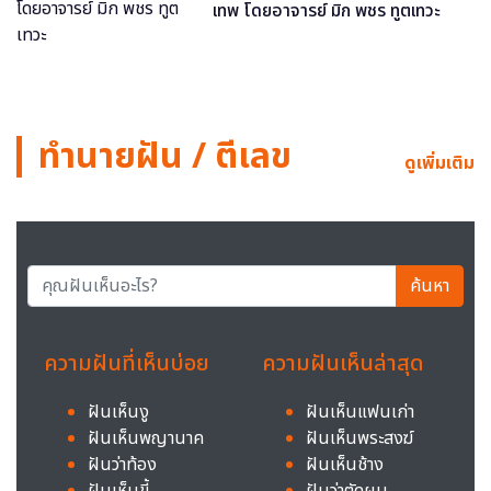
เทพ โดยอาจารย์ มิก พชร ทูตเทวะ
ทำนายฝัน / ตีเลข
ดูเพิ่มเติม
ค้นหา
ความฝันที่เห็นบ่อย
ความฝันเห็นล่าสุด
ฝันเห็นงู
ฝันเห็นแฟนเก่า
ฝันเห็นพญานาค
ฝันเห็นพระสงฆ์
ฝันว่าท้อง
ฝันเห็นช้าง
ฝันเห็นขี้
ฝันว่าตัดผม