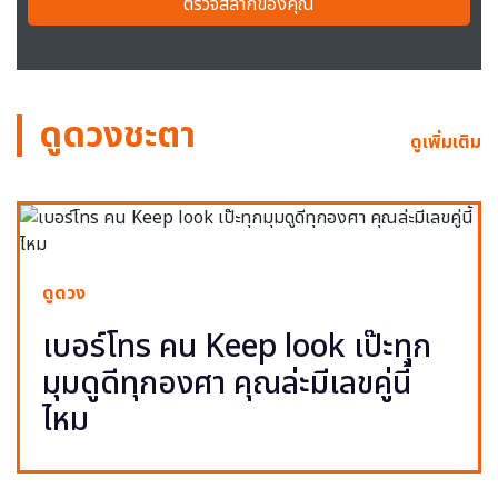
ตรวจสลากของคุณ
ดูดวงชะตา
ดูเพิ่มเติม
ดูดวง
เบอร์โทร คน Keep look เป๊ะทุก
มุมดูดีทุกองศา คุณล่ะมีเลขคู่นี้
ไหม