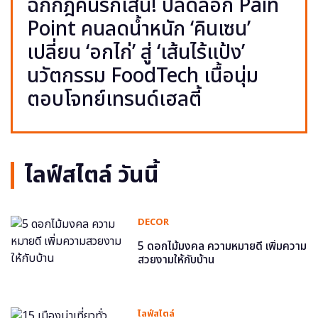
ฉีกกฎคนรักเส้น! ปลดล็อก Pain
Point คนลดน้ำหนัก ‘คินเซน’
เปลี่ยน ‘อกไก่’ สู่ ‘เส้นไร้แป้ง’
นวัตกรรม FoodTech เนื้อนุ่ม
ตอบโจทย์เทรนด์เฮลตี้
ไลฟ์สไตล์ วันนี้
DECOR
5 ดอกไม้มงคล ความหมายดี เพิ่มความ
สวยงามให้กับบ้าน
ไลฟ์สไตล์