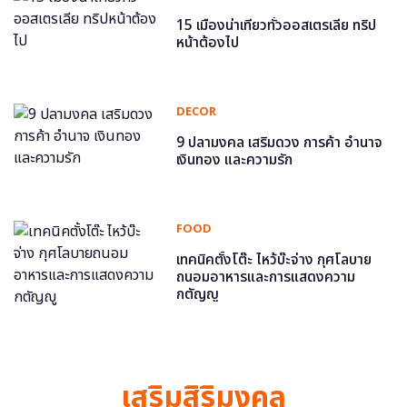
15 เมืองน่าเที่ยวทั่วออสเตรเลีย ทริป
หน้าต้องไป
DECOR
9 ปลามงคล เสริมดวง การค้า อำนาจ
เงินทอง และความรัก
FOOD
เทคนิคตั้งโต๊ะ ไหว้บ๊ะจ่าง กุศโลบาย
ถนอมอาหารและการแสดงความ
กตัญญู
เสริมสิริมงคล