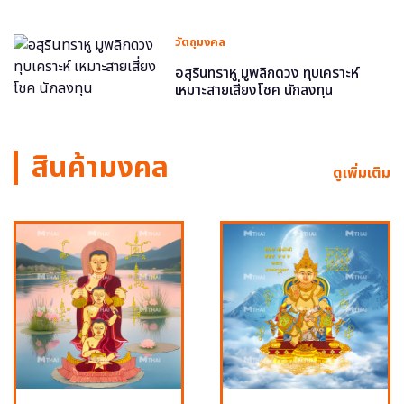
วัตถุมงคล
อสุรินทราหู มูพลิกดวง ทุบเคราะห์
เหมาะสายเสี่ยงโชค นักลงทุน
สินค้ามงคล
ดูเพิ่มเติม