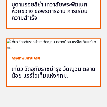
มูตามรอยลิซ่า เทวาลัยพระพิฆเนศ
ห้วยขวาง ขอพรการงาน การเรียน
ความสำเร็จ
กรุงเทพมหานครฯ
เที่ยว วัดอุภัยราชบำรุง วัดญวน ตลาด
น้อย แรร์ไอเท็มแห่งกทม.