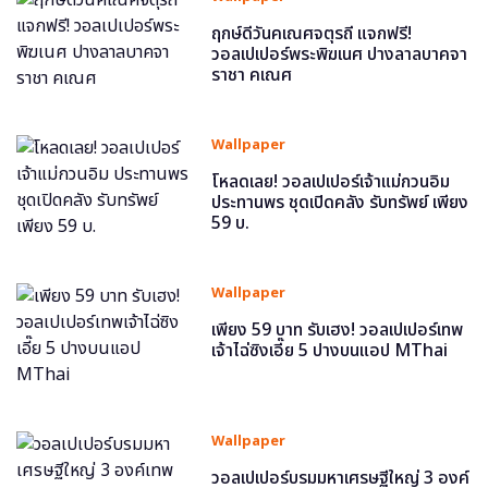
ฤกษ์ดีวันคเณศจตุรถี แจกฟรี!
วอลเปเปอร์พระพิฆเนศ ปางลาลบาคจา
ราชา คเณศ
Wallpaper
โหลดเลย! วอลเปเปอร์เจ้าแม่กวนอิม
ประทานพร ชุดเปิดคลัง รับทรัพย์ เพียง
59 บ.
Wallpaper
เพียง 59 บาท รับเฮง! วอลเปเปอร์เทพ
เจ้าไฉ่ซิงเอี๊ย 5 ปางบนแอป MThai
Wallpaper
วอลเปเปอร์บรมมหาเศรษฐีใหญ่ 3 องค์