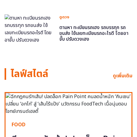
ดูดวง
ตามหา ทะเบียนรถเฮง รถบรรทุก รถ
ขนส่ง ใช้เลขทะเบียนรถอะไรดี โดยอา
จั๊บ ปรับดวงเฮง
ไลฟ์สไตล์
ดูเพิ่มเติม
FOOD