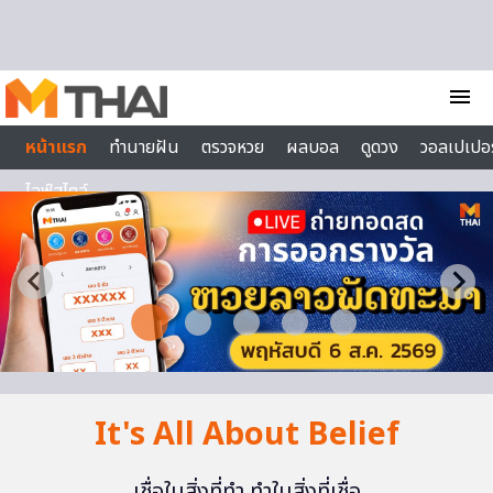
Skip to content
menu
หน้าแรก
ทำนายฝัน
ตรวจหวย
ผลบอล
ดูดวง
วอลเปเปอร
ไลฟ์สไตล์
It's All About Belief
เชื่อในสิ่งที่ทำ ทำในสิ่งที่เชื่อ