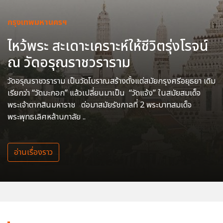
กรุงเทพมหานครฯ
ไหว้พระ สะเดาะเคราะห์ให้ชีวิตรุ่งโรจน์
ณ วัดอรุณราชวราราม
วัดอรุณราชวราราม เป็นวัดโบราณสร้างตั้งแต่สมัยกรุงศรีอยุธยา เดิม
เรียกว่า “วัดมะกอก” แล้วเปลี่ยนมาเป็น “วัดแจ้ง” ในสมัยสมเด็จ
พระเจ้าตากสินมหาราช ต่อมาสมัยรัชกาลที่ 2 พระบาทสมเด็จ
พระพุทธเลิศหล้านภาลัย ..
อ่านเรื่องราว