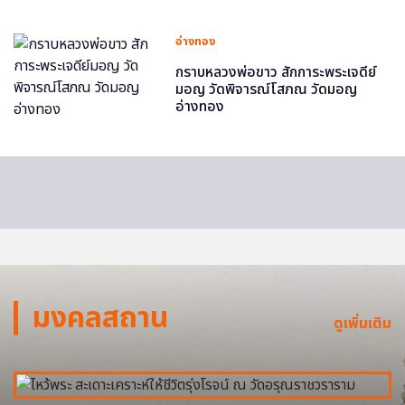
อ่างทอง
กราบหลวงพ่อขาว สักการะพระเจดีย์
มอญ วัดพิจารณ์โสภณ วัดมอญ
อ่างทอง
มงคลสถาน
ดูเพิ่มเติม