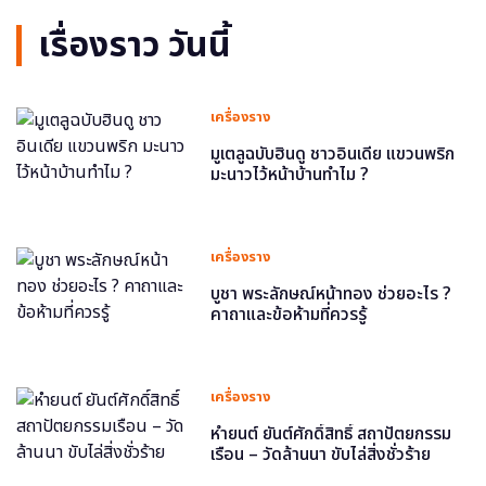
เรื่องราว วันนี้
เครื่องราง
มูเตลูฉบับฮินดู ชาวอินเดีย แขวนพริก
มะนาวไว้หน้าบ้านทำไม ?
เครื่องราง
บูชา พระลักษณ์หน้าทอง ช่วยอะไร ?
คาถาและข้อห้ามที่ควรรู้
เครื่องราง
หำยนต์ ยันต์ศักดิ์สิทธิ์ สถาปัตยกรรม
เรือน – วัดล้านนา ขับไล่สิ่งชั่วร้าย