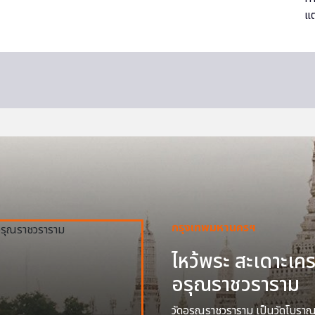
กรุงเทพมหานครฯ
ไหว้พระ สะเดาะเครา
อรุณราชวราราม
วัดอรุณราชวราราม เป็นวัดโบราณสร