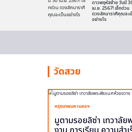
ดาวพฤหัสย้าย วันนี้ 3
เม.ย. 2567! เช็กด่วน
ดวงลัคนาราศีคุณจะเป
อย่างไร
วัดสวย
กรุงเทพมหานครฯ
มูตามรอยลิซ่า เทวาลั
งาน การเรียน ความสำเร