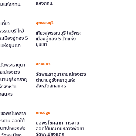
แห่งกทม.
สุพรรณบุรี
เที่ยวสุพรรณบุรี ไหว้พระ
เมืองอู่ทอง 5 วัดแห่ง
ขุนเขา
สกลนคร
วัดพระธาตุนารายณ์เจงเวง
ตำนานอุรังคธาตุแห่ง
จังหวัดสกลนคร
นครปฐม
ขอพรโชคลาภ การงาน
ลอดใต้มณฑปหลวงพ่อทา
วัดพะเนียงแตก