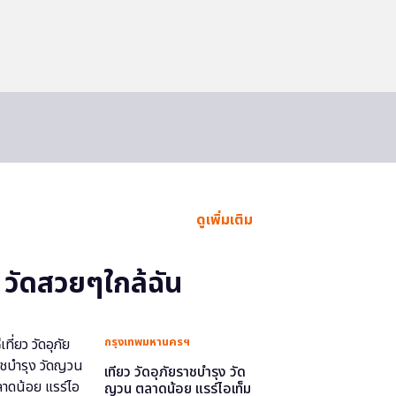
ดูเพิ่มเติม
วัดสวยๆใกล้ฉัน
กรุงเทพมหานครฯ
เที่ยว วัดอุภัยราชบำรุง วัด
ญวน ตลาดน้อย แรร์ไอเท็ม