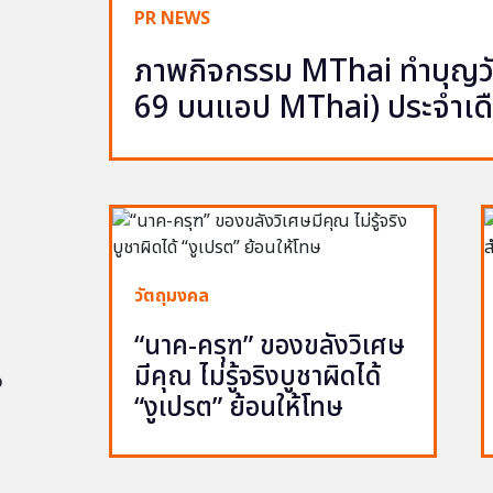
PR NEWS
ภาพกิจกรรม MThai ทำบุญวัน
69 บนแอป MThai) ประจำเด
วัตถุมงคล
“นาค-ครุฑ” ของขลังวิเศษ
มีคุณ ไม่รู้จริงบูชาผิดได้
อ
“งูเปรต” ย้อนให้โทษ