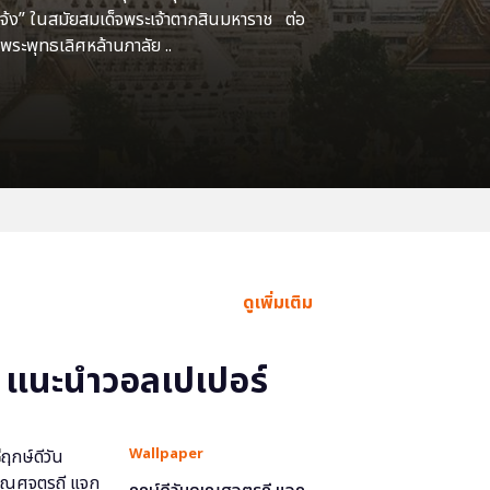
แจ้ง” ในสมัยสมเด็จพระเจ้าตากสินมหาราช ต่อ
พระพุทธเลิศหล้านภาลัย ..
ดูเพิ่มเติม
แนะนำวอลเปเปอร์
Wallpaper