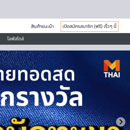
สินค้าแนะนำ
เปิดสมัครสมาชิก (ฟรี) เร็วๆ นี้
ไลฟ์สไตล์