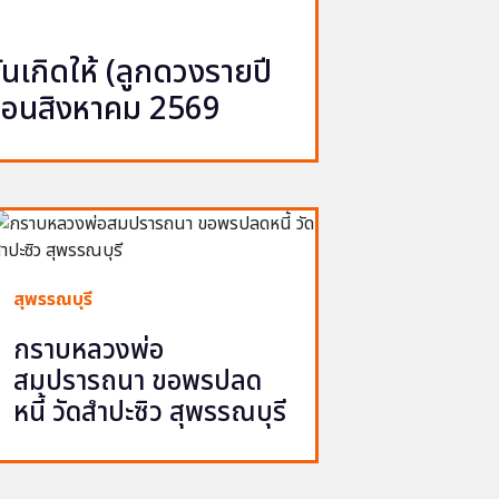
เกิดให้ (ลูกดวงรายปี
ือนสิงหาคม 2569
สุพรรณบุรี
กราบหลวงพ่อ
สมปรารถนา ขอพรปลด
หนี้ วัดสำปะซิว สุพรรณบุรี