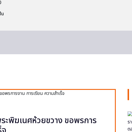
0
็น
ยพระพิฆเนศห้วยขวาง ขอพรการ
็จ